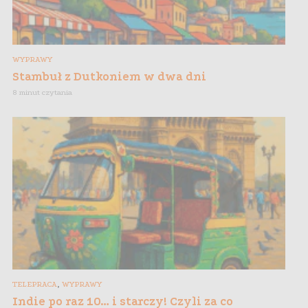
WYPRAWY
Stambuł z Dutkoniem w dwa dni
8 minut czytania
,
TELEPRACA
WYPRAWY
Indie po raz 10… i starczy! Czyli za co