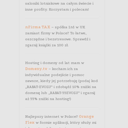
saloniki lotniskowe na całym świecie i
inne profity. Korzystam i polecam!
nFirma TAX
– spółka Ltd w UK
zamiast firmy w Polsce? To łatwe,
oszczędne i bezstresowe. Sprawdź i
zgarnij książki za 100 zł.
Hosting i domeny od lat mam w
Domeny.tv
– kocham ich za
indywidualne podejście i pomoc
zawsze, kiedy jej potrzebuję (podaj kod
„RABAT-EVOLU” i zdobądź 10% zniżki na
domenę lub „RABAT-55EVOLU” i zgarnij
aż 55% zniżki na hosting!)
Najlepszy internet w Polsce?
Orange
Flex
w formie aplikacji, który służy mi