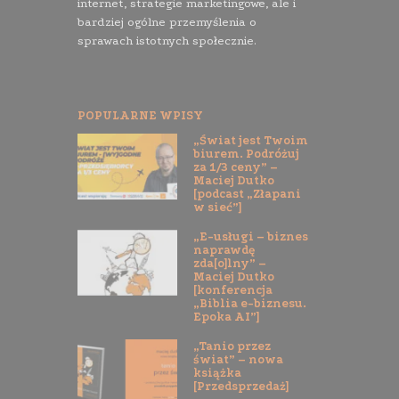
internet, strategie marketingowe, ale i
bardziej ogólne przemyślenia o
sprawach istotnych społecznie.
POPULARNE WPISY
„Świat jest Twoim
biurem. Podróżuj
za 1/3 ceny” –
Maciej Dutko
[podcast „Złapani
w sieć”]
„E-usługi – biznes
naprawdę
zda[o]lny” –
Maciej Dutko
[konferencja
„Biblia e-biznesu.
Epoka AI”]
„Tanio przez
świat” – nowa
książka
[Przedsprzedaż]