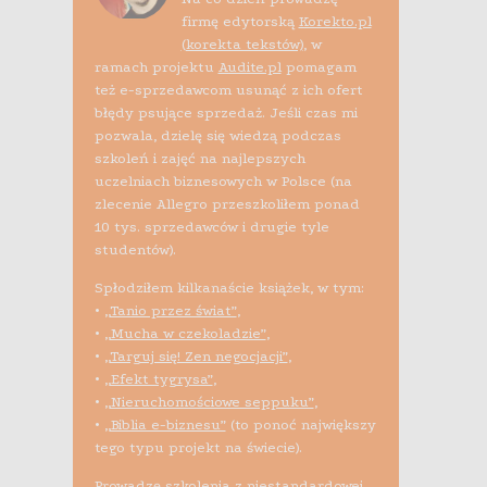
firmę edytorską
Korekto.pl
(korekta tekstów)
, w
ramach projektu
Audite.pl
pomagam
też e-sprzedawcom usunąć z ich ofert
błędy psujące sprzedaż. Jeśli czas mi
pozwala, dzielę się wiedzą podczas
szkoleń i zajęć na najlepszych
uczelniach biznesowych w Polsce (na
zlecenie Allegro przeszkoliłem ponad
10 tys. sprzedawców i drugie tyle
studentów).
Spłodziłem kilkanaście książek, w tym:
•
„Tanio przez świat”
,
•
„Mucha w czekoladzie”
,
•
„Targuj się! Zen negocjacji”
,
•
„Efekt tygrysa”
,
•
„Nieruchomościowe seppuku”
,
•
„Biblia e-biznesu”
(to ponoć największy
tego typu projekt na świecie).
Prowadzę szkolenia z niestandardowej