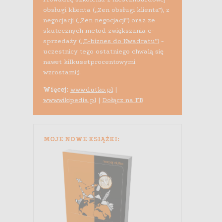
obsługi klienta („Zen obsługi klienta”), z
negocjacji („Zen negocjacji”) oraz ze
skutecznych metod zwiększania e-
sprzedaży (
„E-biznes do Kwadratu”
) -
uczestnicy tego ostatniego chwalą się
nawet kilkusetprocentowymi
wzrostami;).
Więcej:
www.dutko.pl
|
www.wikipedia.pl
|
Dołącz na FB
MOJE NOWE KSIĄŻKI: