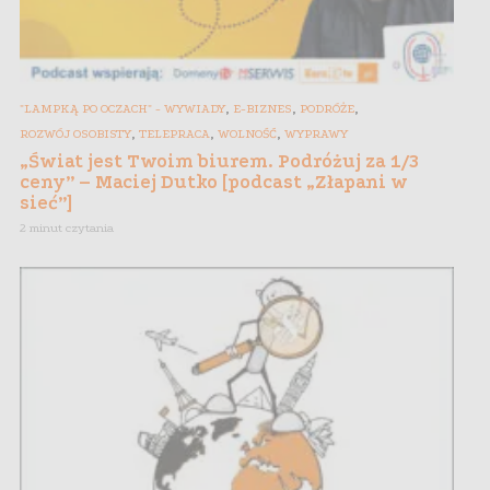
,
,
,
"LAMPKĄ PO OCZACH" - WYWIADY
E-BIZNES
PODRÓŻE
,
,
,
ROZWÓJ OSOBISTY
TELEPRACA
WOLNOŚĆ
WYPRAWY
„Świat jest Twoim biurem. Podróżuj za 1/3
ceny” – Maciej Dutko [podcast „Złapani w
sieć”]
2 minut czytania