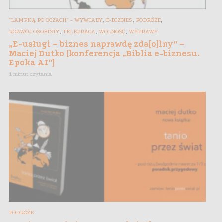
,
,
,
"LAMPKĄ PO OCZACH" - WYWIADY
E-BIZNES
PODRÓŻE
,
,
,
ROZWÓJ OSOBISTY
TELEPRACA
WOLNOŚĆ
WYPRAWY
„E-usługi – biznes naprawdę zda[o]lny” –
Maciej Dutko [konferencja „Biblia e-biznesu.
Epoka AI”]
1 minut czytania
PODRÓŻE