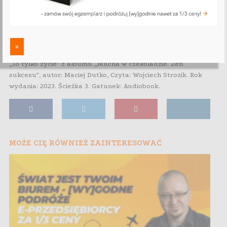
Odtwarzacz
plików
dźwiękowych
00:00
00:00
x
„To tylko zycie” z albumu „Mucha w czekoladzie. Zen
sukcesu”, autor: Maciej Dutko, Czyta: Wojciech Strozik. Rok
wydania: 2023. Ścieżka 3. Gatunek: Audiobook.
MOŻE CIĘ RÓWNIEŻ ZAINTERESOWAĆ