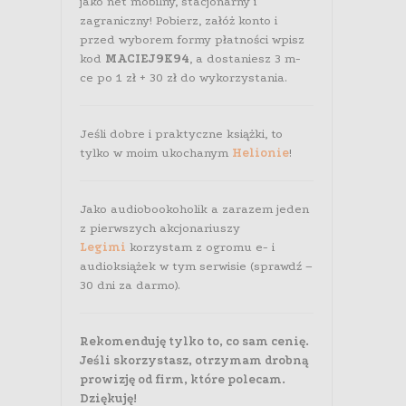
jako net mobilny, stacjonarny i
zagraniczny! Pobierz, załóż konto i
przed wyborem formy płatności wpisz
kod
MACIEJ9K94
, a dostaniesz 3 m-
ce po 1 zł + 30 zł do wykorzystania.
Jeśli dobre i praktyczne książki, to
tylko w moim ukochanym
Helionie
!
Jako audiobookoholik a zarazem jeden
z pierwszych akcjonariuszy
Legimi
korzystam z ogromu e- i
audioksiążek w tym serwisie (sprawdź –
30 dni za darmo).
Rekomenduję tylko to, co sam cenię.
Jeśli skorzystasz, otrzymam drobną
prowizję od firm, które polecam.
Dziękuję!