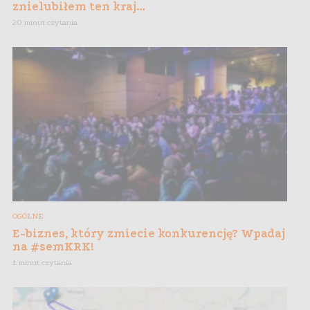
znielubiłem ten kraj…
20 minut czytania
OGÓLNE
E-biznes, który zmiecie konkurencję? Wpadaj
na #semKRK!
1 minut czytania