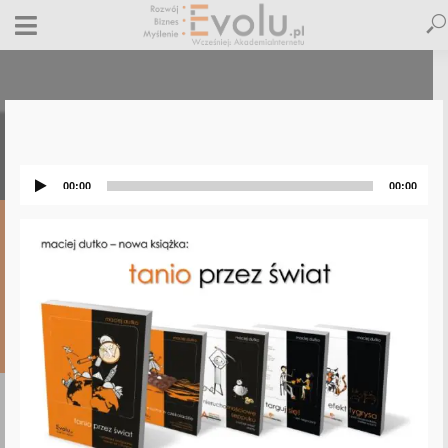
Odtwarzacz
plików
dźwiękowych
00:00
00:00
To tylko zycie
19 listopada 2023
Dodaj komentarz
Maciej Dutko
1 minut czytania
DODAJ
KOMENTARZ