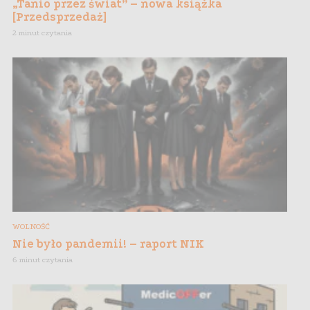
„Tanio przez świat” – nowa książka
[Przedsprzedaż]
2 minut czytania
WOLNOŚĆ
Nie było pandemii! – raport NIK
6 minut czytania