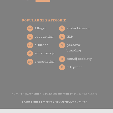
POPULARNE KATEGORIE
Allegro
etyka biznesu
107
94
copywriting
NLP
60
29
e-biznes
personal
268
9
branding
konkurencja
97
rozwój osobisty
26
e-marketing
170
telepraca
11
EVOLU.PL (WCZEŚNIEJ: AKADEMIAINTERNETU.PL) © 2010-2026
REGULAMIN I POLITYKA PRYWATNOŚCI EVOLU.PL