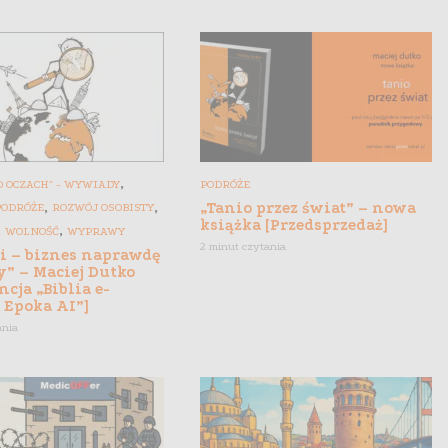
,
 OCZACH" - WYWIADY
PODRÓŻE
,
,
„Tanio przez świat” – nowa
PODRÓŻE
ROZWÓJ OSOBISTY
książka [Przedsprzedaż]
,
,
WOLNOŚĆ
WYPRAWY
2 minut czytania
gi – biznes naprawdę
y” – Maciej Dutko
ncja „Biblia e-
 Epoka AI”]
ania