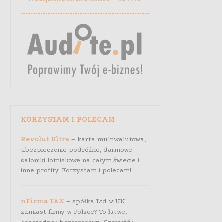
KORZYSTAM I POLECAM
Revolut Ultra
– karta multiwalutowa,
ubezpieczenie podróżne, darmowe
saloniki lotniskowe na całym świecie i
inne profity. Korzystam i polecam!
nFirma TAX
– spółka Ltd w UK
zamiast firmy w Polsce? To łatwe,
oszczędne i bezstresowe. Sprawdź i