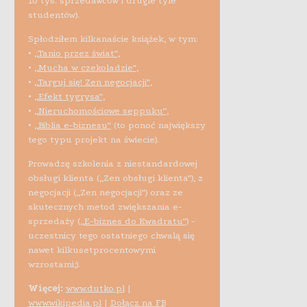
10 tys. sprzedawców i drugie tyle
studentów).
Spłodziłem kilkanaście książek, w tym:
•
„Tanio przez świat”
,
•
„Mucha w czekoladzie”
,
•
„Targuj się! Zen negocjacji”
,
•
„Efekt tygrysa”
,
•
„Nieruchomościowe seppuku”
,
•
„Biblia e-biznesu”
(to ponoć największy
tego typu projekt na świecie).
Prowadzę szkolenia z niestandardowej
obsługi klienta („Zen obsługi klienta”), z
negocjacji („Zen negocjacji”) oraz ze
skutecznych metod zwiększania e-
sprzedaży (
„E-biznes do Kwadratu”
) -
uczestnicy tego ostatniego chwalą się
nawet kilkusetprocentowymi
wzrostami;).
Więcej:
www.dutko.pl
|
www.wikipedia.pl
|
Dołącz na FB