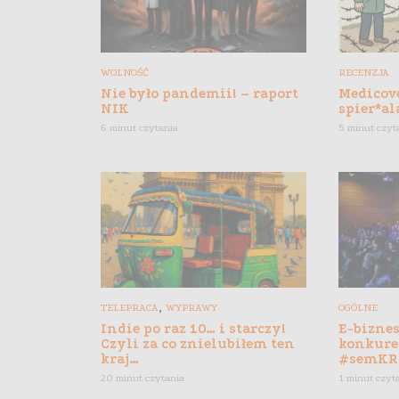
WOLNOŚĆ
RECENZJA
Nie było pandemii! – raport
Medicove
NIK
spier*al
6 minut czytania
5 minut czyt
,
TELEPRACA
WYPRAWY
OGÓLNE
Indie po raz 10… i starczy!
E-biznes
Czyli za co znielubiłem ten
konkure
kraj…
#semKR
20 minut czytania
1 minut czyt