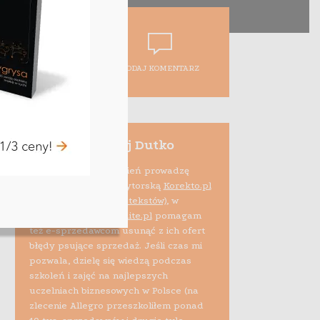
DODAJ KOMENTARZ
Maciej Dutko
Na co dzień prowadzę
firmę edytorską
Korekto.pl
(korekta tekstów)
, w
ramach projektu
Audite.pl
pomagam
też e-sprzedawcom usunąć z ich ofert
błędy psujące sprzedaż. Jeśli czas mi
pozwala, dzielę się wiedzą podczas
szkoleń i zajęć na najlepszych
uczelniach biznesowych w Polsce (na
zlecenie Allegro przeszkoliłem ponad