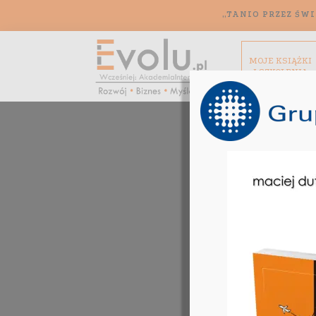
„TANIO PRZEZ ŚWI
MOJE KSIĄŻKI
I SZKOLENIA