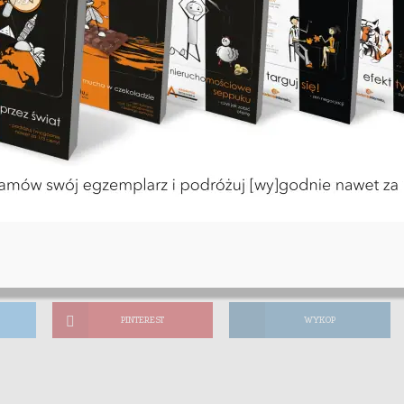
-23
inut czytania
PINTEREST
WYKOP
PINTEREST
WYKOP