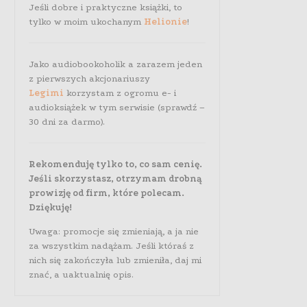
Jeśli dobre i praktyczne książki, to
tylko w moim ukochanym
Helionie
!
Jako audiobookoholik a zarazem jeden
z pierwszych akcjonariuszy
Legimi
korzystam z ogromu e- i
audioksiążek w tym serwisie (sprawdź –
30 dni za darmo).
Rekomenduję tylko to, co sam cenię.
Jeśli skorzystasz, otrzymam drobną
prowizję od firm, które polecam.
Dziękuję!
Uwaga: promocje się zmieniają, a ja nie
za wszystkim nadążam. Jeśli któraś z
nich się zakończyła lub zmieniła, daj mi
znać, a uaktualnię opis.