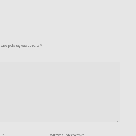
ne pola są oznaczone
*
il
*
Witryna internetowa