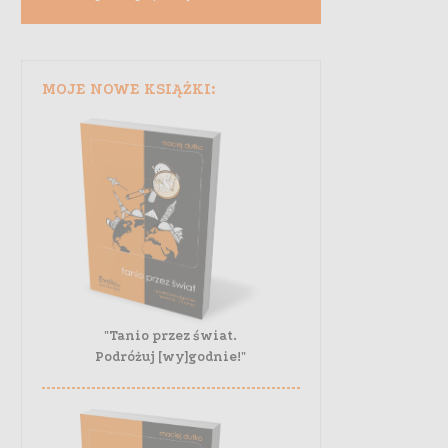
MOJE NOWE KSIĄŻKI:
"Tanio przez świat.
Podróżuj [wy]godnie!"