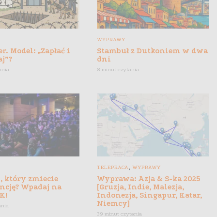
WYPRAWY
r. Model: „Zapłać i
Stambuł z Dutkoniem w dwa
aj”?
dni
ania
8 minut czytania
,
TELEPRACA
WYPRAWY
, który zmiecie
Wyprawa: Azja & S-ka 2025
ncję? Wpadaj na
[Gruzja, Indie, Malezja,
K!
Indonezja, Singapur, Katar,
Niemcy]
ania
39 minut czytania