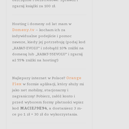
zgarnij książki za 100 zł.
Hosting i domeny od lat mam w
Domeny.tv
– kocham ich za
indywidualne podejście i pomoc
zawsze, kiedy jej potrzebuję (podaj kod
„RABAT-EVOLU” i zdobądź 10% zniżki na
domenę lub „RABAT-55EVOLU” i zgarnij
aż 55% zniżki na hosting!)
Najlepszy internet w Polsce?
Orange
Flex
w formie aplikacji, który służy mi
jako net mobilny, stacjonarny i
zagraniczny! Pobierz, załóż konto i
przed wyborem formy płatności wpisz
kod
MACIEJ9K94
, a dostaniesz 3 m-
ce po 1 zł + 30 zł do wykorzystania.