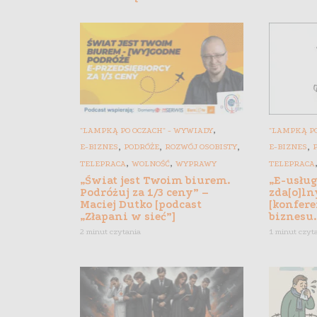
,
"LAMPKĄ PO OCZACH" - WYWIADY
"LAMPKĄ PO
,
,
,
,
E-BIZNES
PODRÓŻE
ROZWÓJ OSOBISTY
E-BIZNES
,
,
TELEPRACA
WOLNOŚĆ
WYPRAWY
TELEPRACA
„Świat jest Twoim biurem.
„E-usłu
Podróżuj za 1/3 ceny” –
zda[o]ln
Maciej Dutko [podcast
[konfere
„Złapani w sieć”]
biznesu.
2 minut czytania
1 minut czyt