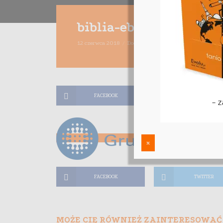
biblia-ebiznesu-bonus
12 czerwca 2018
Dodaj komentarz
Maciej Dutko
1 m
FACEBOOK
TWITTER
x
FACEBOOK
TWITTER
MOŻE CIĘ RÓWNIEŻ ZAINTERESOWAĆ