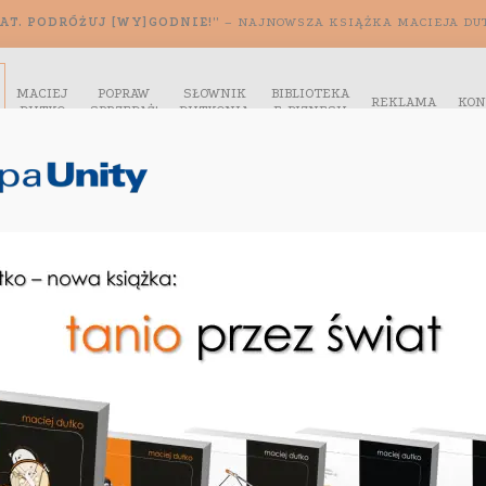
AT. PODRÓŻUJ [WY]GODNIE!”
– NAJNOWSZA KSIĄŻKA MACIEJA DU
MACIEJ
POPRAW
SŁOWNIK
BIBLIOTEKA
REKLAMA
KON
DUTKO
SPRZEDAŻ!
DUTKONIA
E-BIZNESU