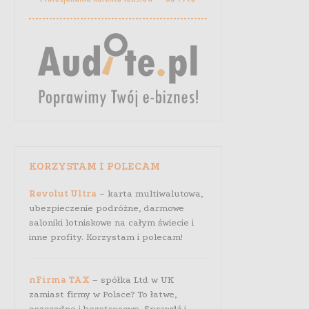
KORZYSTAM I POLECAM
Revolut Ultra
– karta multiwalutowa,
ubezpieczenie podróżne, darmowe
saloniki lotniskowe na całym świecie i
inne profity. Korzystam i polecam!
nFirma TAX
– spółka Ltd w UK
zamiast firmy w Polsce? To łatwe,
oszczędne i bezstresowe. Sprawdź i