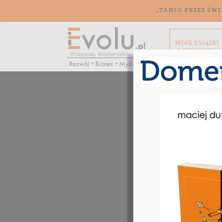
„TANIO PRZEZ ŚWI
MOJE KSIĄŻKI
I SZKOLENIA