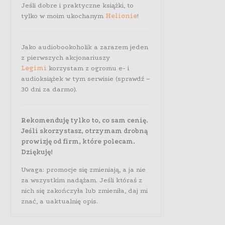
Jeśli dobre i praktyczne książki, to
tylko w moim ukochanym
Helionie
!
Jako audiobookoholik a zarazem jeden
z pierwszych akcjonariuszy
Legimi
korzystam z ogromu e- i
audioksiążek w tym serwisie (sprawdź –
30 dni za darmo).
Rekomenduję tylko to, co sam cenię.
Jeśli skorzystasz, otrzymam drobną
prowizję od firm, które polecam.
Dziękuję!
Uwaga: promocje się zmieniają, a ja nie
za wszystkim nadążam. Jeśli któraś z
nich się zakończyła lub zmieniła, daj mi
znać, a uaktualnię opis.