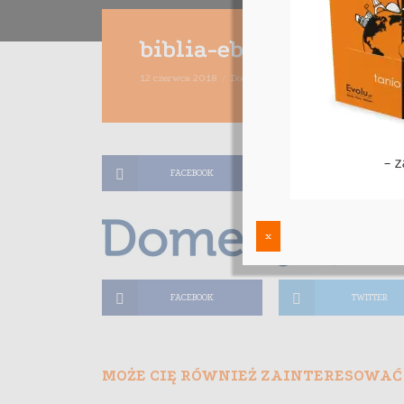
biblia-ebiznesu-bonus
12 czerwca 2018
Dodaj komentarz
Maciej Dutko
1 m
FACEBOOK
TWITTER
x
FACEBOOK
TWITTER
MOŻE CIĘ RÓWNIEŻ ZAINTERESOWAĆ