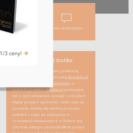
DODAJ KOMENTARZ
Maciej Dutko
Na co dzień prowadzę
firmę edytorską
Korekto.pl
(korekta tekstów)
, w
ramach projektu
Audite.pl
pomagam
też e-sprzedawcom usunąć z ich ofert
błędy psujące sprzedaż. Jeśli czas mi
pozwala, dzielę się wiedzą podczas
szkoleń i zajęć na najlepszych
uczelniach biznesowych w Polsce (na
zlecenie Allegro przeszkoliłem ponad