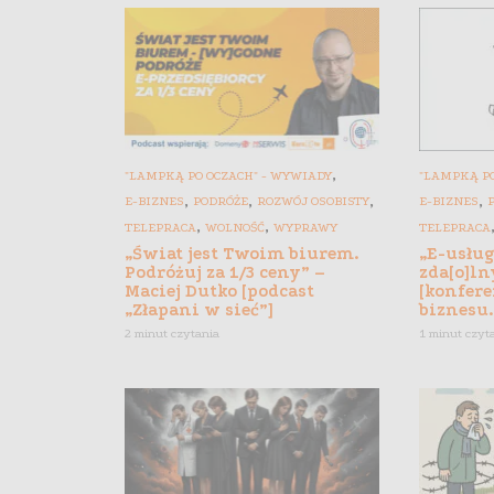
,
"LAMPKĄ PO OCZACH" - WYWIADY
"LAMPKĄ PO
,
,
,
,
E-BIZNES
PODRÓŻE
ROZWÓJ OSOBISTY
E-BIZNES
,
,
TELEPRACA
WOLNOŚĆ
WYPRAWY
TELEPRACA
„Świat jest Twoim biurem.
„E-usłu
Podróżuj za 1/3 ceny” –
zda[o]ln
Maciej Dutko [podcast
[konfere
„Złapani w sieć”]
biznesu.
2 minut czytania
1 minut czyt