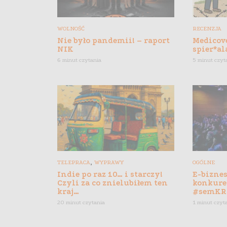
WOLNOŚĆ
RECENZJA
Nie było pandemii! – raport
Medicove
NIK
spier*al
6 minut czytania
5 minut czyt
,
TELEPRACA
WYPRAWY
OGÓLNE
Indie po raz 10… i starczy!
E-biznes
Czyli za co znielubiłem ten
konkure
kraj…
#semKR
20 minut czytania
1 minut czyt