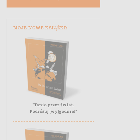
MOJE NOWE KSIĄŻKI:
"Tanio przez świat.
Podróżuj [wy]godnie!"