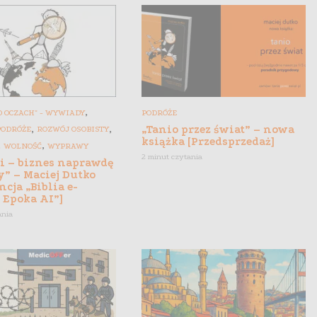
,
 OCZACH" - WYWIADY
PODRÓŻE
,
,
„Tanio przez świat” – nowa
PODRÓŻE
ROZWÓJ OSOBISTY
książka [Przedsprzedaż]
,
,
WOLNOŚĆ
WYPRAWY
2 minut czytania
gi – biznes naprawdę
y” – Maciej Dutko
ncja „Biblia e-
 Epoka AI”]
ania