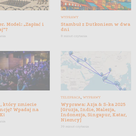
WYPRAWY
r. Model: „Zapłać i
Stambuł z Dutkoniem w dwa
aj”?
dni
ania
8 minut czytania
,
TELEPRACA
WYPRAWY
, który zmiecie
Wyprawa: Azja & S-ka 2025
ncję? Wpadaj na
[Gruzja, Indie, Malezja,
K!
Indonezja, Singapur, Katar,
Niemcy]
ania
39 minut czytania