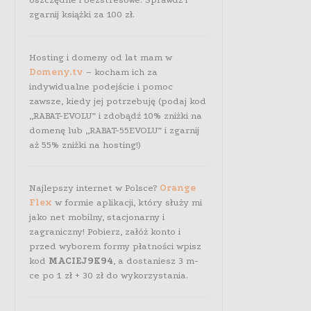
zgarnij książki za 100 zł.
Hosting i domeny od lat mam w
Domeny.tv
– kocham ich za
indywidualne podejście i pomoc
zawsze, kiedy jej potrzebuję (podaj kod
„RABAT-EVOLU” i zdobądź 10% zniżki na
domenę lub „RABAT-55EVOLU” i zgarnij
aż 55% zniżki na hosting!)
Najlepszy internet w Polsce?
Orange
Flex
w formie aplikacji, który służy mi
jako net mobilny, stacjonarny i
zagraniczny! Pobierz, załóż konto i
przed wyborem formy płatności wpisz
kod
MACIEJ9K94
, a dostaniesz 3 m-
ce po 1 zł + 30 zł do wykorzystania.