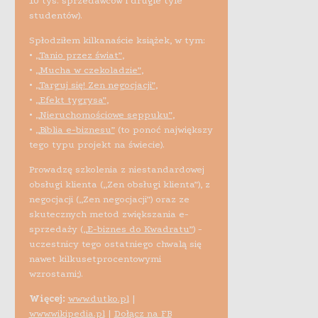
10 tys. sprzedawców i drugie tyle
studentów).
Spłodziłem kilkanaście książek, w tym:
•
„Tanio przez świat”
,
•
„Mucha w czekoladzie”
,
•
„Targuj się! Zen negocjacji”
,
•
„Efekt tygrysa”
,
•
„Nieruchomościowe seppuku”
,
•
„Biblia e-biznesu”
(to ponoć największy
tego typu projekt na świecie).
Prowadzę szkolenia z niestandardowej
obsługi klienta („Zen obsługi klienta”), z
negocjacji („Zen negocjacji”) oraz ze
skutecznych metod zwiększania e-
sprzedaży (
„E-biznes do Kwadratu”
) -
uczestnicy tego ostatniego chwalą się
nawet kilkusetprocentowymi
wzrostami;).
Więcej:
www.dutko.pl
|
www.wikipedia.pl
|
Dołącz na FB