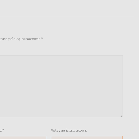
ne pola są oznaczone
*
il
*
Witryna internetowa