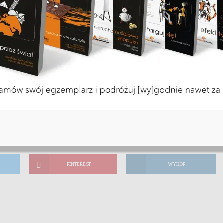
-27
inut czytania
PINTEREST
WYKOP
PINTEREST
WYKOP