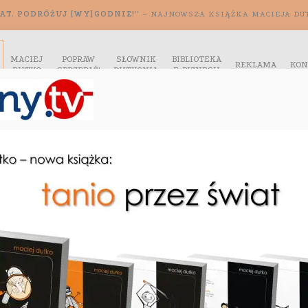
AT. PODRÓŻUJ [WY]GODNIE!”
– NAJNOWSZA KSIĄŻKA MACIEJA DU
MACIEJ
POPRAW
SŁOWNIK
BIBLIOTEKA
REKLAMA
KON
DUTKO
SPRZEDAŻ!
DUTKONIA
E-BIZNESU