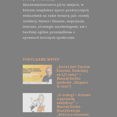
AkademiaInternetu.pl) to miejsce, w
którym znajdziesz sporo praktycznych
wskazówek na takie tematy, jak: rozwój
osobisty, biznes i finanse, negocjacje,
internet, strategie marketingowe, ale i
bardziej ogólne przemyślenia o
sprawach istotnych społecznie.
POPULARNE WPISY
„Świat jest Twoim
biurem. Podróżuj
za 1/3 ceny” –
Maciej Dutko
[podcast „Złapani
w sieć”]
„E-usługi – biznes
naprawdę
zda[o]lny” –
Maciej Dutko
[konferencja
„Biblia e-biznesu.