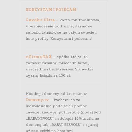
KORZYSTAM I POLECAM
Revolut Ultra
– karta multiwalutowa,
ubezpieczenie podróżne, darmowe
saloniki lotniskowe na całym świecie i
inne profity. Korzystam i polecam!
nFirma TAX
– spółka Ltd w UK
zamiast firmy w Polsce? To łatwe,
oszczędne i bezstresowe. Sprawdź i
zgarnij książki za 100 zł.
Hosting i domeny od lat mam w
Domeny.tv
– kocham ich za
indywidualne podejście i pomoc
zawsze, kiedy jej potrzebuję (podaj kod
„RABAT-EVOLU” i zdobądź 10% zniżki na
domenę lub „RABAT-55EVOLU” i zgarnij
aż 55% zniżki na hosting!)