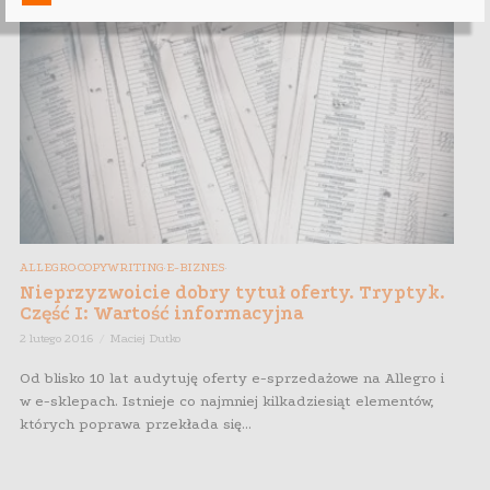
ALLEGRO
COPYWRITING
E-BIZNES
,
,
,
Nieprzyzwoicie dobry tytuł oferty. Tryptyk.
Część I: Wartość informacyjna
2 lutego 2016
Maciej Dutko
Od blisko 10 lat audytuję oferty e-sprzedażowe na Allegro i
w e-sklepach. Istnieje co najmniej kilkadziesiąt elementów,
których poprawa przekłada się...