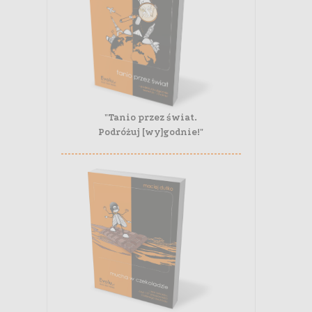
"Tanio przez świat.
Podróżuj [wy]godnie!"