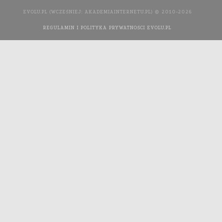
EVOLU.PL (WCZEŚNIEJ: AKADEMIAINTERNETU.PL) © 2010-2026
REGULAMIN I POLITYKA PRYWATNOŚCI EVOLU.PL
WYKONANIE
STRONY INTERNETOWEJ: AGENCJA INTERAKTYWNA MEDIA
YOU NEED