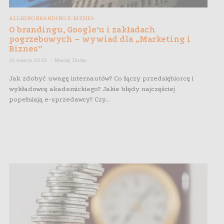
ALLEGRO
BRANDING
E-BIZNES
,
,
,
,
O brandingu, Google’u i zakładach
pogrzebowych – wywiad dla „Marketing i
Biznes”
31 marca 2015
Maciej Dutko
Jak zdobyć uwagę internautów? Co łączy przedsiębiorcę i
wykładowcę akademickiego? Jakie błędy najczęściej
popełniają e-sprzedawcy? Czy...