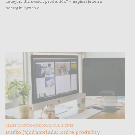
kategorii dla swoich produktów” – napisał jeden z
początkujących e...
ALLEGRO
DUTKO (P)ODPOWIADA
E-BIZNES
,
,
,
Dutko (p)odpowiada: Które produkty