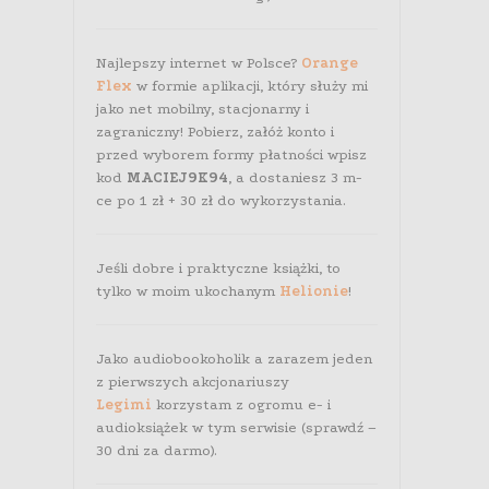
Najlepszy internet w Polsce?
Orange
Flex
w formie aplikacji, który służy mi
jako net mobilny, stacjonarny i
zagraniczny! Pobierz, załóż konto i
przed wyborem formy płatności wpisz
kod
MACIEJ9K94
, a dostaniesz 3 m-
ce po 1 zł + 30 zł do wykorzystania.
Jeśli dobre i praktyczne książki, to
tylko w moim ukochanym
Helionie
!
Jako audiobookoholik a zarazem jeden
z pierwszych akcjonariuszy
Legimi
korzystam z ogromu e- i
audioksiążek w tym serwisie (sprawdź –
30 dni za darmo).