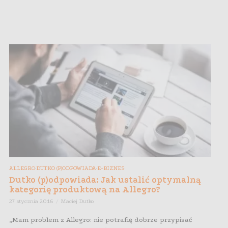
ALLEGRO
DUTKO (P)ODPOWIADA
E-BIZNES
,
,
,
Dutko (p)odpowiada: Jak ustalić optymalną
kategorię produktową na Allegro?
27 stycznia 2016
Maciej Dutko
„Mam problem z Allegro: nie potrafię dobrze przypisać