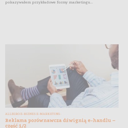
pokazywałem przykładowe formy marketingu...
ALLEGRO
E-BIZNES
E-MARKETING
,
,
,
,
,
Reklama porównawcza dźwignią e-handlu –
część 1/2