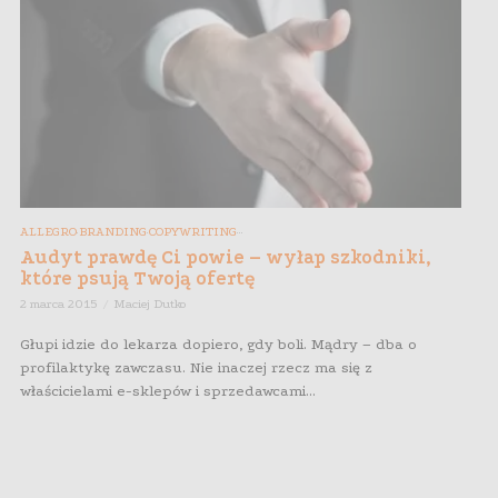
ALLEGRO
BRANDING
COPYWRITING
,
,
,
,
,
Audyt prawdę Ci powie – wyłap szkodniki,
które psują Twoją ofertę
2 marca 2015
Maciej Dutko
Głupi idzie do lekarza dopiero, gdy boli. Mądry – dba o
profilaktykę zawczasu. Nie inaczej rzecz ma się z
właścicielami e-sklepów i sprzedawcami...