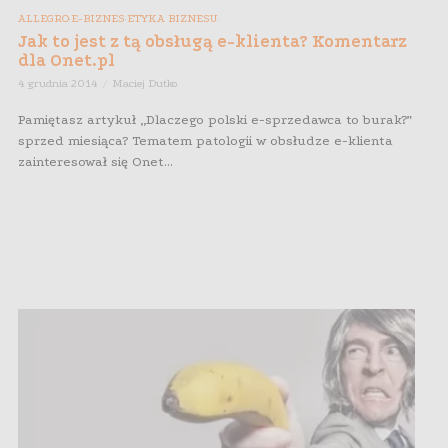
ALLEGRO
E-BIZNES
ETYKA BIZNESU
,
,
,
Jak to jest z tą obsługą e-klienta? Komentarz
dla Onet.pl
4 grudnia 2014
Maciej Dutko
Pamiętasz artykuł „Dlaczego polski e-sprzedawca to burak?”
sprzed miesiąca? Tematem patologii w obsłudze e-klienta
zainteresował się Onet...