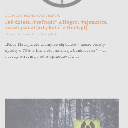
ALLEGRO
E-BIZNES
KONKURENCJA
,
,
Jak działa „Trafność” Allegro? Tajemnica
rozwiązana! [artykuł dla Onet.pl]
14 października 2015
Maciej Dutko
„Panie Macieju, nie wiemy, co się dzieje – nasze obroty
spadły o 70%, a firma stoi na skraju bankructwa!” – co
miesiąc otrzymuję od e-sprzedawców co...