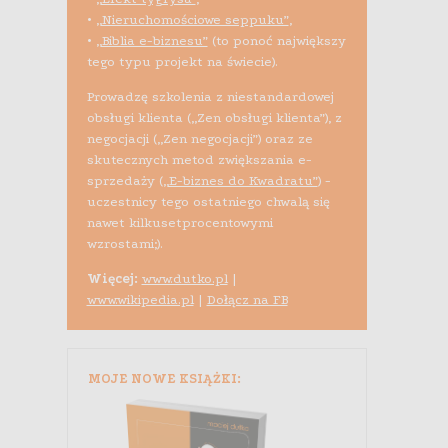
•
„Nieruchomościowe seppuku”
,
•
„Biblia e-biznesu”
(to ponoć największy
tego typu projekt na świecie).
Prowadzę szkolenia z niestandardowej
obsługi klienta („Zen obsługi klienta”), z
negocjacji („Zen negocjacji”) oraz ze
skutecznych metod zwiększania e-
sprzedaży (
„E-biznes do Kwadratu”
) -
uczestnicy tego ostatniego chwalą się
nawet kilkusetprocentowymi
wzrostami;).
Więcej:
www.dutko.pl
|
www.wikipedia.pl
|
Dołącz na FB
MOJE NOWE KSIĄŻKI: