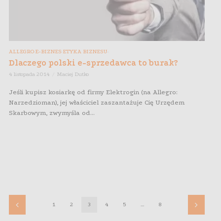
ALLEGRO
E-BIZNES
ETYKA BIZNESU
,
,
,
,
Dlaczego polski e-sprzedawca to burak?
4 listopada 2014
Maciej Dutko
Jeśli kupisz kosiarkę od firmy Elektrogin (na Allegro:
Narzedzioman), jej właściciel zaszantażuje Cię Urzędem
Skarbowym, zwymyśla od...
1
2
3
4
5
…
8