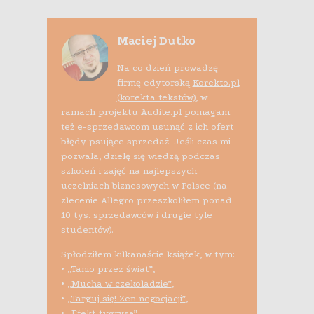
Maciej Dutko
Na co dzień prowadzę
firmę edytorską
Korekto.pl
(korekta tekstów)
, w
ramach projektu
Audite.pl
pomagam
też e-sprzedawcom usunąć z ich ofert
błędy psujące sprzedaż. Jeśli czas mi
pozwala, dzielę się wiedzą podczas
szkoleń i zajęć na najlepszych
uczelniach biznesowych w Polsce (na
zlecenie Allegro przeszkoliłem ponad
10 tys. sprzedawców i drugie tyle
studentów).
Spłodziłem kilkanaście książek, w tym:
•
„Tanio przez świat”
,
•
„Mucha w czekoladzie”
,
•
„Targuj się! Zen negocjacji”
,
•
„Efekt tygrysa”
,