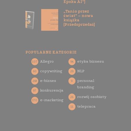
Epoka AI”]
„Tanio przez
świat” – nowa
książka
[Przedsprzedaż]
POPULARNE KATEGORIE
Allegro
etyka biznesu
107
94
copywriting
NLP
60
29
e-biznes
personal
268
9
branding
konkurencja
97
rozwój osobisty
26
e-marketing
170
telepraca
11