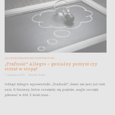
ALLEGRO
BRANDING
COPYWRITING
,
,
,
,
,
,
„Trafność” Allegro – genialny pomysł czy
strzał w stopę?
7 sierpnia 2015
Maciej Dutko
Odkąd Allegro wprowadziło „Trafność”, świat nie jest już taki
sam. E-biznesy, które rozwijały się prężnie, nagle zaczęły
pikować w dół. Z kolei inne...