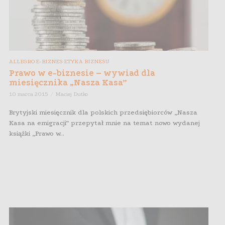
ALLEGRO
E-BIZNES
ETYKA BIZNESU
,
,
,
Prawo w e-biznesie – wywiad dla
miesięcznika „Nasza Kasa”
10 marca 2015
Maciej Dutko
Brytyjski miesięcznik dla polskich przedsiębiorców „Nasza
Kasa na emigracji” przepytał mnie na temat nowo wydanej
książki „Prawo w...