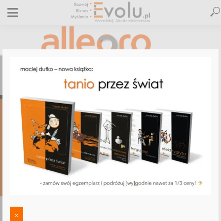
,
,
,
ALLEGRO
AMAZON
DUTKO (P)ODPOWIADA
E-BIZNES
Czy Amazon wyprze Allegro i… dlaczego
nie?
23 lutego 2021
Maciej Dutko
4 KOMENTARZE
KATEGORIA - ALLEGRO
x