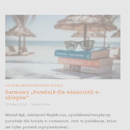
ALLEGRO
BRANDING
DUTKO POLECA:
,
,
,
,
,
,
,
,
Darmowy „Poradnik dla właścicieli e-
sklepów”
18 lutego 2015
Maciej Dutko
Michał Bąk, założyciel MajkB.com, opublikował bezpłatny
poradnik dla branży e-commerce. Jest to publikacja, która
nie tylko pozwoli zoptymalizować...