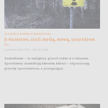
ALLEGRO
E-BIZNES
E-MARKETING
,
,
,
,
,
E-buractwo, czyli myślą, mową, uczynkiem
i…
6 października 2015
Maciej Dutko
Zaniedbanie – to najcięższy grzech także w e-biznesie.
Sprzedawcy zaniedbują klientów, klienci – odpuszczają
grzechy sprzedawcom, a postępujący...