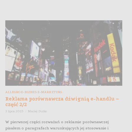
ALLEGRO
E-BIZNES
E-MARKETING
,
,
,
,
,
Reklama porównawcza dźwignią e-handlu –
część 2/2
3 lipca 2015
Maciej Dutko
W pierwszej części rozważań o reklamie porównawczej
pisałem o paragrafach warunkujących jej stosowanie i