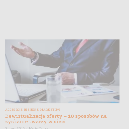
ALLEGRO
E-BIZNES
E-MARKETING
,
,
,
,
Dewirtualizacja oferty – 10 sposobów na
zyskanie twarzy w sieci
3 lutego 2015
Maciej Dutko