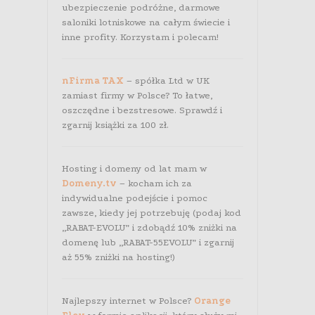
ubezpieczenie podróżne, darmowe
saloniki lotniskowe na całym świecie i
inne profity. Korzystam i polecam!
nFirma TAX
– spółka Ltd w UK
zamiast firmy w Polsce? To łatwe,
oszczędne i bezstresowe. Sprawdź i
zgarnij książki za 100 zł.
Hosting i domeny od lat mam w
Domeny.tv
– kocham ich za
indywidualne podejście i pomoc
zawsze, kiedy jej potrzebuję (podaj kod
„RABAT-EVOLU” i zdobądź 10% zniżki na
domenę lub „RABAT-55EVOLU” i zgarnij
aż 55% zniżki na hosting!)
Najlepszy internet w Polsce?
Orange