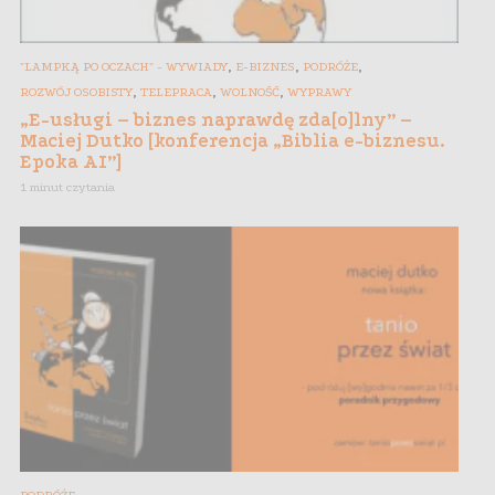
,
,
,
"LAMPKĄ PO OCZACH" - WYWIADY
E-BIZNES
PODRÓŻE
,
,
,
ROZWÓJ OSOBISTY
TELEPRACA
WOLNOŚĆ
WYPRAWY
„E-usługi – biznes naprawdę zda[o]lny” –
Maciej Dutko [konferencja „Biblia e-biznesu.
Epoka AI”]
1 minut czytania