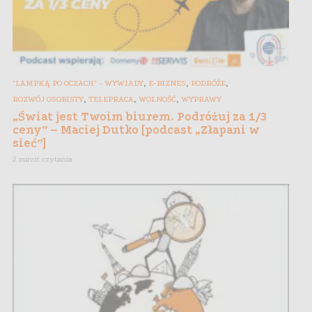
,
,
,
"LAMPKĄ PO OCZACH" - WYWIADY
E-BIZNES
PODRÓŻE
,
,
,
ROZWÓJ OSOBISTY
TELEPRACA
WOLNOŚĆ
WYPRAWY
„Świat jest Twoim biurem. Podróżuj za 1/3
ceny” – Maciej Dutko [podcast „Złapani w
sieć”]
2 minut czytania