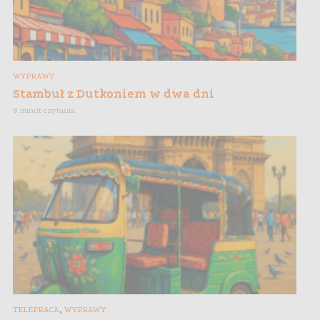
WYPRAWY
Stambuł z Dutkoniem w dwa dni
8 minut czytania
,
TELEPRACA
WYPRAWY