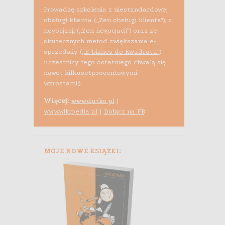
Prowadzę szkolenia z niestandardowej
obsługi klienta („Zen obsługi klienta”), z
negocjacji („Zen negocjacji”) oraz ze
skutecznych metod zwiększania e-
sprzedaży (
„E-biznes do Kwadratu”
) -
uczestnicy tego ostatniego chwalą się
nawet kilkusetprocentowymi
wzrostami;).
Więcej:
www.dutko.pl
|
www.wikipedia.pl
|
Dołącz na FB
MOJE NOWE KSIĄŻKI: