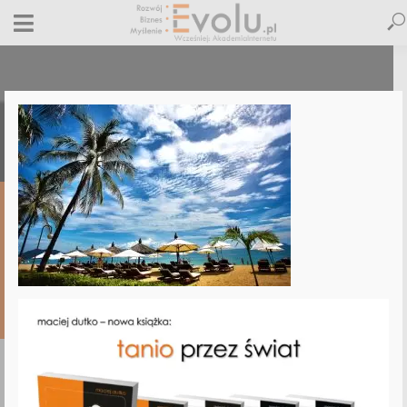
13-jak-nie-tracic-klientow-w-wakacje
14 czerwca 2017
Dodaj komentarz
Jacek Obolewicz
1 minut czytania
DODAJ
KOMENTARZ