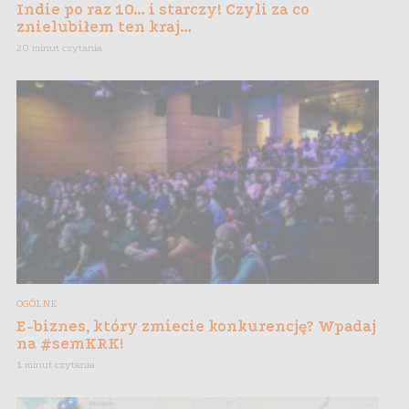
Indie po raz 10… i starczy! Czyli za co
znielubiłem ten kraj…
20 minut czytania
OGÓLNE
E-biznes, który zmiecie konkurencję? Wpadaj
na #semKRK!
1 minut czytania