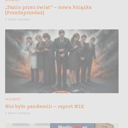
PODRÓŻE
„Tanio przez świat” – nowa książka
[Przedsprzedaż]
2 minut czytania
WOLNOŚĆ
Nie było pandemii! – raport NIK
6 minut czytania