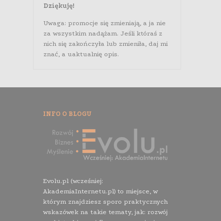
Dziękuję!
Uwaga: promocje się zmieniają, a ja nie
za wszystkim nadążam. Jeśli któraś z
nich się zakończyła lub zmieniła, daj mi
znać, a uaktualnię opis.
INFO O BLOGU
Evolu.pl (wcześniej:
AkademiaInternetu.pl) to miejsce, w
którym znajdziesz sporo praktycznych
wskazówek na takie tematy, jak: rozwój