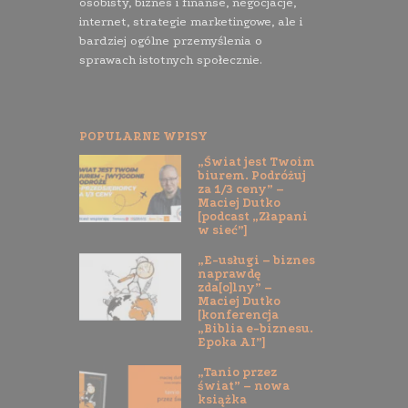
osobisty, biznes i finanse, negocjacje,
internet, strategie marketingowe, ale i
bardziej ogólne przemyślenia o
sprawach istotnych społecznie.
POPULARNE WPISY
„Świat jest Twoim
biurem. Podróżuj
za 1/3 ceny” –
Maciej Dutko
[podcast „Złapani
w sieć”]
„E-usługi – biznes
naprawdę
zda[o]lny” –
Maciej Dutko
[konferencja
„Biblia e-biznesu.
Epoka AI”]
„Tanio przez
świat” – nowa
książka