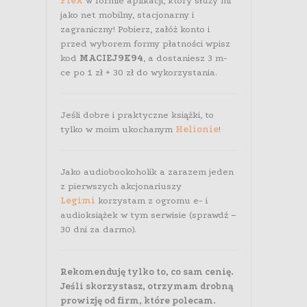
Flex
w formie aplikacji, który służy mi
jako net mobilny, stacjonarny i
zagraniczny! Pobierz, załóż konto i
przed wyborem formy płatności wpisz
kod
MACIEJ9K94
, a dostaniesz 3 m-
ce po 1 zł + 30 zł do wykorzystania.
Jeśli dobre i praktyczne książki, to
tylko w moim ukochanym
Helionie
!
Jako audiobookoholik a zarazem jeden
z pierwszych akcjonariuszy
Legimi
korzystam z ogromu e- i
audioksiążek w tym serwisie (sprawdź –
30 dni za darmo).
Rekomenduję tylko to, co sam cenię.
Jeśli skorzystasz, otrzymam drobną
prowizję od firm, które polecam.