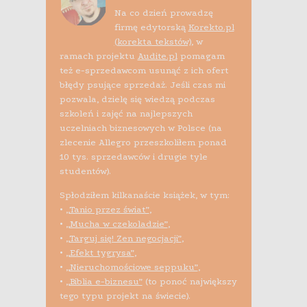
Na co dzień prowadzę
firmę edytorską
Korekto.pl
(korekta tekstów)
, w
ramach projektu
Audite.pl
pomagam
też e-sprzedawcom usunąć z ich ofert
błędy psujące sprzedaż. Jeśli czas mi
pozwala, dzielę się wiedzą podczas
szkoleń i zajęć na najlepszych
uczelniach biznesowych w Polsce (na
zlecenie Allegro przeszkoliłem ponad
10 tys. sprzedawców i drugie tyle
studentów).
Spłodziłem kilkanaście książek, w tym:
•
„Tanio przez świat”
,
•
„Mucha w czekoladzie”
,
•
„Targuj się! Zen negocjacji”
,
•
„Efekt tygrysa”
,
•
„Nieruchomościowe seppuku”
,
•
„Biblia e-biznesu”
(to ponoć największy
tego typu projekt na świecie).