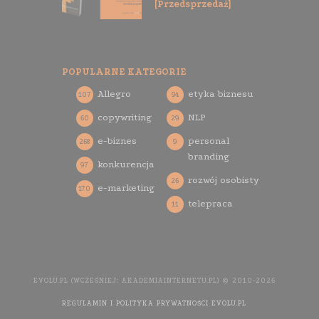
[Przedsprzedaż]
POPULARNE KATEGORIE
Allegro
etyka biznesu
107
94
copywriting
NLP
60
29
e-biznes
personal
268
9
branding
konkurencja
97
rozwój osobisty
26
e-marketing
170
telepraca
11
EVOLU.PL (WCZEŚNIEJ: AKADEMIAINTERNETU.PL) © 2010-2026
REGULAMIN I POLITYKA PRYWATNOŚCI EVOLU.PL