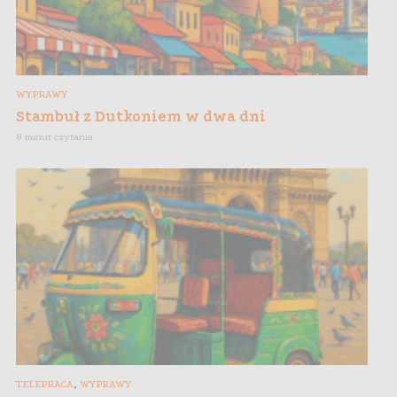
WYPRAWY
Stambuł z Dutkoniem w dwa dni
8 minut czytania
,
TELEPRACA
WYPRAWY