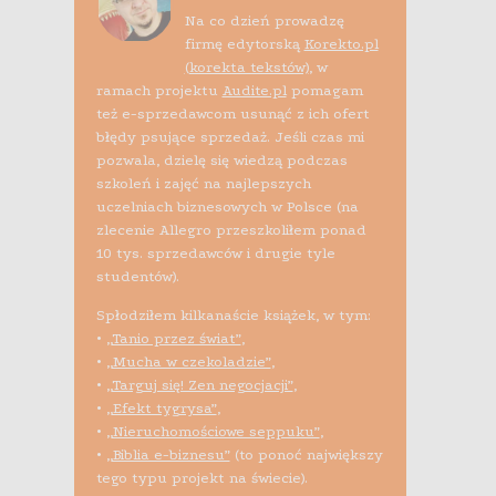
Na co dzień prowadzę
firmę edytorską
Korekto.pl
(korekta tekstów)
, w
ramach projektu
Audite.pl
pomagam
też e-sprzedawcom usunąć z ich ofert
błędy psujące sprzedaż. Jeśli czas mi
pozwala, dzielę się wiedzą podczas
szkoleń i zajęć na najlepszych
uczelniach biznesowych w Polsce (na
zlecenie Allegro przeszkoliłem ponad
10 tys. sprzedawców i drugie tyle
studentów).
Spłodziłem kilkanaście książek, w tym:
•
„Tanio przez świat”
,
•
„Mucha w czekoladzie”
,
•
„Targuj się! Zen negocjacji”
,
•
„Efekt tygrysa”
,
•
„Nieruchomościowe seppuku”
,
•
„Biblia e-biznesu”
(to ponoć największy
tego typu projekt na świecie).