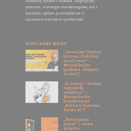
osobisty, biznes i finanse, negocjacje,
internet, strategie marketingowe, ale i
bardziej ogólne przemyślenia o
sprawach istotnych społecznie.
POPULARNE WPISY
„Świat jest Twoim
biurem. Podróżuj
za 1/3 ceny” –
Maciej Dutko
[podcast „Złapani
w sieć”]
„E-usługi – biznes
naprawdę
zda[o]lny” –
Maciej Dutko
[konferencja
„Biblia e-biznesu.
Epoka AI”]
„Tanio przez
świat” – nowa
książka