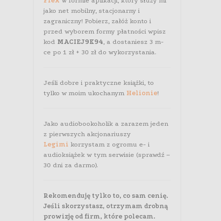
Flex
w formie aplikacji, który służy mi
jako net mobilny, stacjonarny i
zagraniczny! Pobierz, załóż konto i
przed wyborem formy płatności wpisz
kod
MACIEJ9K94
, a dostaniesz 3 m-
ce po 1 zł + 30 zł do wykorzystania.
Jeśli dobre i praktyczne książki, to
tylko w moim ukochanym
Helionie
!
Jako audiobookoholik a zarazem jeden
z pierwszych akcjonariuszy
Legimi
korzystam z ogromu e- i
audioksiążek w tym serwisie (sprawdź –
30 dni za darmo).
Rekomenduję tylko to, co sam cenię.
Jeśli skorzystasz, otrzymam drobną
prowizję od firm, które polecam.