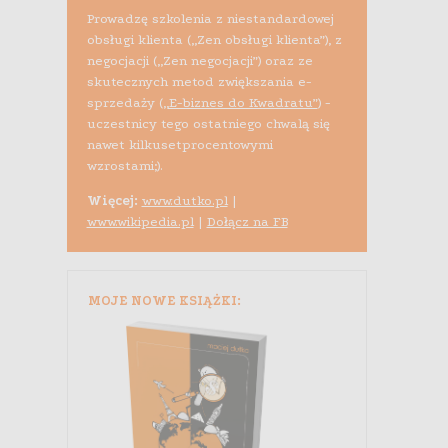
Prowadzę szkolenia z niestandardowej
obsługi klienta („Zen obsługi klienta”), z
negocjacji („Zen negocjacji”) oraz ze
skutecznych metod zwiększania e-
sprzedaży (
„E-biznes do Kwadratu”
) -
uczestnicy tego ostatniego chwalą się
nawet kilkusetprocentowymi
wzrostami;).
Więcej:
www.dutko.pl
|
www.wikipedia.pl
|
Dołącz na FB
MOJE NOWE KSIĄŻKI: