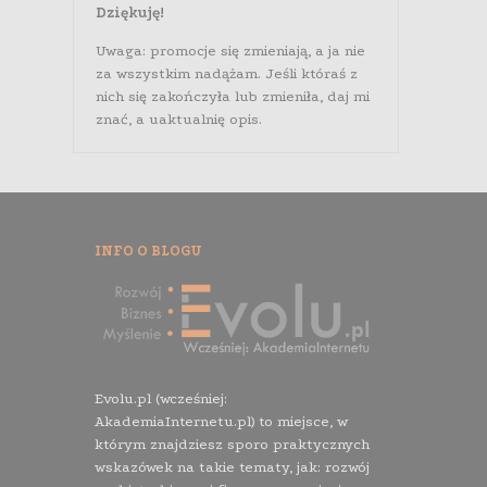
Dziękuję!
Uwaga: promocje się zmieniają, a ja nie
za wszystkim nadążam. Jeśli któraś z
nich się zakończyła lub zmieniła, daj mi
znać, a uaktualnię opis.
INFO O BLOGU
Evolu.pl (wcześniej:
AkademiaInternetu.pl) to miejsce, w
którym znajdziesz sporo praktycznych
wskazówek na takie tematy, jak: rozwój