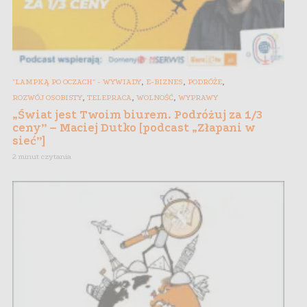
,
,
,
"LAMPKĄ PO OCZACH" - WYWIADY
E-BIZNES
PODRÓŻE
,
,
,
ROZWÓJ OSOBISTY
TELEPRACA
WOLNOŚĆ
WYPRAWY
„Świat jest Twoim biurem. Podróżuj za 1/3
ceny” – Maciej Dutko [podcast „Złapani w
sieć”]
2 minut czytania