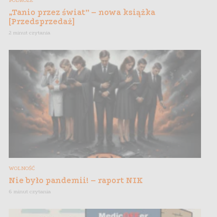
PODRÓŻE
„Tanio przez świat” – nowa książka
[Przedsprzedaż]
2 minut czytania
WOLNOŚĆ
Nie było pandemii! – raport NIK
6 minut czytania