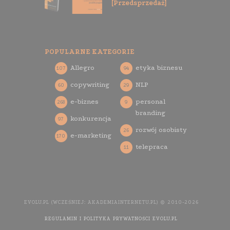
[Przedsprzedaż]
POPULARNE KATEGORIE
Allegro
etyka biznesu
107
94
copywriting
NLP
60
29
e-biznes
personal
268
9
branding
konkurencja
97
rozwój osobisty
26
e-marketing
170
telepraca
11
EVOLU.PL (WCZEŚNIEJ: AKADEMIAINTERNETU.PL) © 2010-2026
REGULAMIN I POLITYKA PRYWATNOŚCI EVOLU.PL