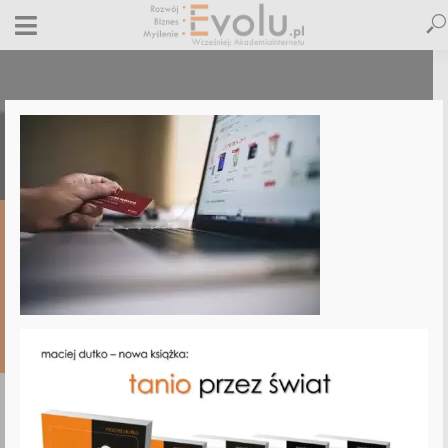
zamów-audyt-swojej-strony
14 czerwca 2017
Dodaj komentarz
Jacek Obolewicz
1 minut czytania
DODAJ
KOMENTARZ