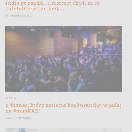
Indie po raz 10… i starczy! Czyli za co
znielubiłem ten kraj…
20 minut czytania
OGÓLNE
E-biznes, który zmiecie konkurencję? Wpadaj
na #semKRK!
1 minut czytania