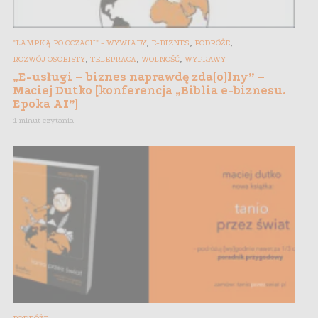
,
,
,
"LAMPKĄ PO OCZACH" - WYWIADY
E-BIZNES
PODRÓŻE
,
,
,
ROZWÓJ OSOBISTY
TELEPRACA
WOLNOŚĆ
WYPRAWY
„E-usługi – biznes naprawdę zda[o]lny” –
Maciej Dutko [konferencja „Biblia e-biznesu.
Epoka AI”]
1 minut czytania