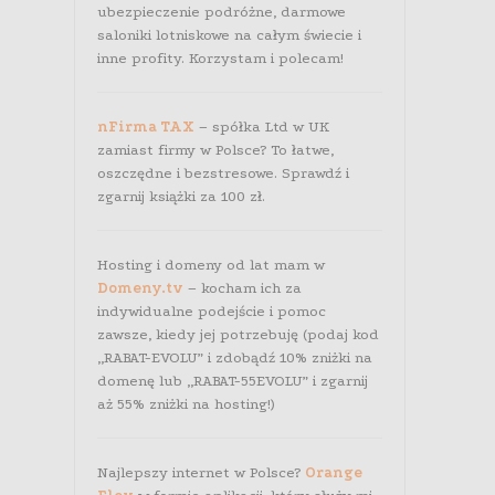
ubezpieczenie podróżne, darmowe
saloniki lotniskowe na całym świecie i
inne profity. Korzystam i polecam!
nFirma TAX
– spółka Ltd w UK
zamiast firmy w Polsce? To łatwe,
oszczędne i bezstresowe. Sprawdź i
zgarnij książki za 100 zł.
Hosting i domeny od lat mam w
Domeny.tv
– kocham ich za
indywidualne podejście i pomoc
zawsze, kiedy jej potrzebuję (podaj kod
„RABAT-EVOLU” i zdobądź 10% zniżki na
domenę lub „RABAT-55EVOLU” i zgarnij
aż 55% zniżki na hosting!)
Najlepszy internet w Polsce?
Orange