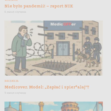
Nie było pandemii! – raport NIK
6 minut czytania
RECENZJA
Medicover. Model: „Zapłać i spier*alaj”?
5 minut czytania