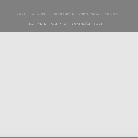
EVOLU.PL (WCZEŚNIEJ: AKADEMIAINTERNETU.PL) © 2010-2026
REGULAMIN I POLITYKA PRYWATNOŚCI EVOLU.PL
WYKONANIE
STRONY INTERNETOWEJ: AGENCJA INTERAKTYWNA MEDIA
YOU NEED