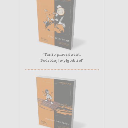
"Tanio przez świat.
Podróżuj [wy]godnie!"