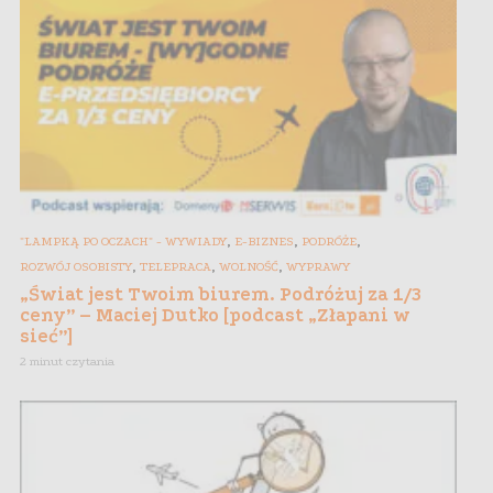
,
,
,
"LAMPKĄ PO OCZACH" - WYWIADY
E-BIZNES
PODRÓŻE
,
,
,
ROZWÓJ OSOBISTY
TELEPRACA
WOLNOŚĆ
WYPRAWY
„Świat jest Twoim biurem. Podróżuj za 1/3
ceny” – Maciej Dutko [podcast „Złapani w
sieć”]
2 minut czytania