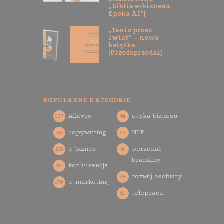
„Biblia e-biznesu.
Epoka AI”]
„Tanio przez
świat” – nowa
książka
[Przedsprzedaż]
POPULARNE KATEGORIE
Allegro
etyka biznesu
107
94
copywriting
NLP
60
29
e-biznes
personal
268
9
branding
konkurencja
97
rozwój osobisty
26
e-marketing
170
telepraca
11