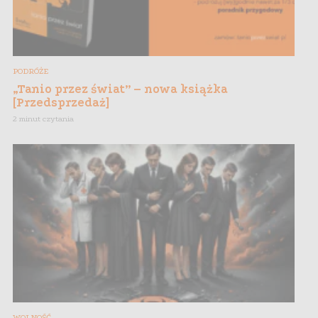
PODRÓŻE
„Tanio przez świat” – nowa książka
[Przedsprzedaż]
2 minut czytania
WOLNOŚĆ