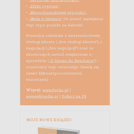
•
„Efekt tygrysa”
,
•
„Nieruchomościowe seppuku”
,
•
„Biblia e-biznesu”
(to ponoć największy
tego typu projekt na świecie).
Prowadzę szkolenia z niestandardowej
obsługi klienta („Zen obsługi klienta”), z
negocjacji („Zen negocjacji”) oraz ze
skutecznych metod zwiększania e-
sprzedaży (
„E-biznes do Kwadratu”
) -
uczestnicy tego ostatniego chwalą się
nawet kilkusetprocentowymi
wzrostami;).
Więcej:
www.dutko.pl
|
www.wikipedia.pl
|
Dołącz na FB
MOJE NOWE KSIĄŻKI: