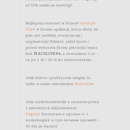
aż 55% zniżki na hosting!)
Najlepszy internet w Polsce?
Orange
Flex
w formie aplikacji, który służy mi
jako net mobilny, stacjonarny i
zagraniczny! Pobierz, załóż konto i
przed wyborem formy płatności wpisz
kod
MACIEJ9K94
, a dostaniesz 3 m-
ce po 1 zł + 30 zł do wykorzystania.
Jeśli dobre i praktyczne książki, to
tylko w moim ukochanym
Helionie
!
Jako audiobookoholik a zarazem jeden
z pierwszych akcjonariuszy
Legimi
korzystam z ogromu e- i
audioksiążek w tym serwisie (sprawdź –
30 dni za darmo).