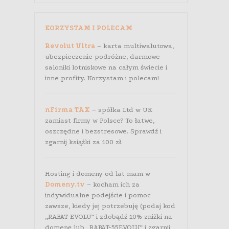
KORZYSTAM I POLECAM
Revolut Ultra
– karta multiwalutowa,
ubezpieczenie podróżne, darmowe
saloniki lotniskowe na całym świecie i
inne profity. Korzystam i polecam!
nFirma TAX
– spółka Ltd w UK
zamiast firmy w Polsce? To łatwe,
oszczędne i bezstresowe. Sprawdź i
zgarnij książki za 100 zł.
Hosting i domeny od lat mam w
Domeny.tv
– kocham ich za
indywidualne podejście i pomoc
zawsze, kiedy jej potrzebuję (podaj kod
„RABAT-EVOLU” i zdobądź 10% zniżki na
domenę lub „RABAT-55EVOLU” i zgarnij