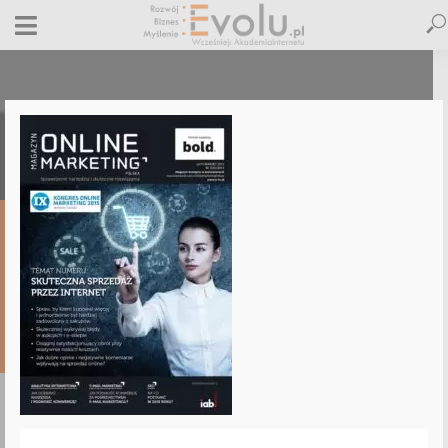
Online Marketing
2 marca 2015
Dodaj komentarz
Maciej Dutko
1 minut czytania
DODAJ
KOMENTARZ