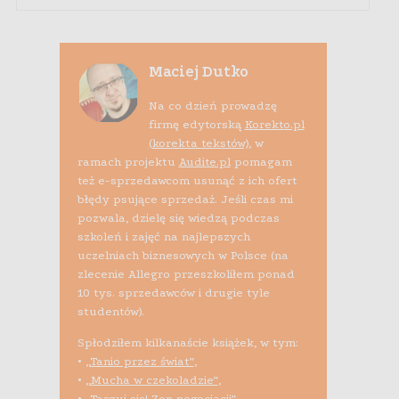
Maciej Dutko
Na co dzień prowadzę
firmę edytorską
Korekto.pl
(korekta tekstów)
, w
ramach projektu
Audite.pl
pomagam
też e-sprzedawcom usunąć z ich ofert
błędy psujące sprzedaż. Jeśli czas mi
pozwala, dzielę się wiedzą podczas
szkoleń i zajęć na najlepszych
uczelniach biznesowych w Polsce (na
zlecenie Allegro przeszkoliłem ponad
10 tys. sprzedawców i drugie tyle
studentów).
Spłodziłem kilkanaście książek, w tym:
•
„Tanio przez świat”
,
•
„Mucha w czekoladzie”
,
•
„Targuj się! Zen negocjacji”
,