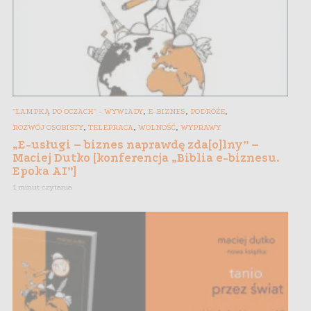
,
,
,
"LAMPKĄ PO OCZACH" - WYWIADY
E-BIZNES
PODRÓŻE
,
,
,
ROZWÓJ OSOBISTY
TELEPRACA
WOLNOŚĆ
WYPRAWY
„E-usługi – biznes naprawdę zda[o]lny” –
Maciej Dutko [konferencja „Biblia e-biznesu.
Epoka AI”]
1 minut czytania