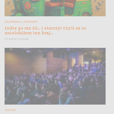
,
TELEPRACA
WYPRAWY
Indie po raz 10… i starczy! Czyli za co
znielubiłem ten kraj…
20 minut czytania
OGÓLNE