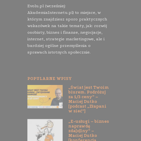
Evolu.pl (wcześniej:
AkademiaInternetu.pl) to miejsce, w
którym znajdziesz sporo praktycznych
wskazówek na takie tematy, jak: rozwój
osobisty, biznes i finanse, negocjacje,
internet, strategie marketingowe, ale i
bardziej ogólne przemyślenia o
sprawach istotnych społecznie.
POPULARNE WPISY
„Świat jest Twoim
biurem. Podróżuj
za 1/3 ceny” –
Maciej Dutko
[podcast „Złapani
w sieć”]
„E-usługi – biznes
naprawdę
zda[o]lny” –
Maciej Dutko
[konferencja