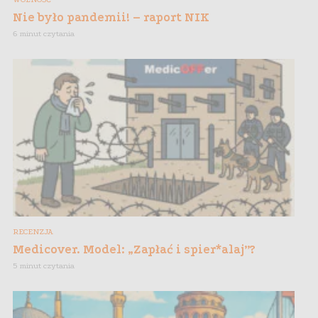
Nie było pandemii! – raport NIK
6 minut czytania
RECENZJA
Medicover. Model: „Zapłać i spier*alaj”?
5 minut czytania