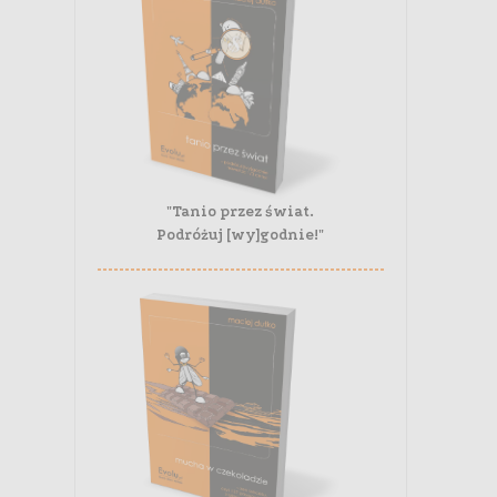
"Tanio przez świat.
Podróżuj [wy]godnie!"