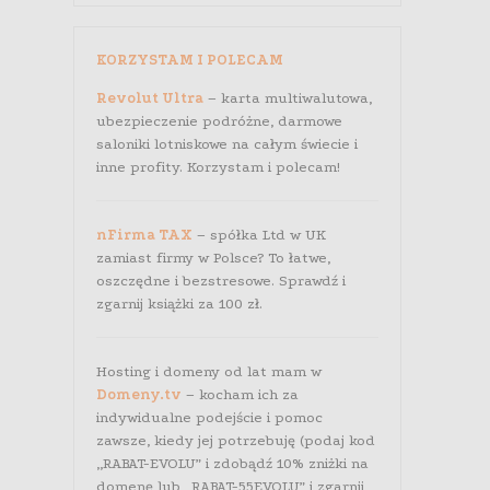
KORZYSTAM I POLECAM
Revolut Ultra
– karta multiwalutowa,
ubezpieczenie podróżne, darmowe
saloniki lotniskowe na całym świecie i
inne profity. Korzystam i polecam!
nFirma TAX
– spółka Ltd w UK
zamiast firmy w Polsce? To łatwe,
oszczędne i bezstresowe. Sprawdź i
zgarnij książki za 100 zł.
Hosting i domeny od lat mam w
Domeny.tv
– kocham ich za
indywidualne podejście i pomoc
zawsze, kiedy jej potrzebuję (podaj kod
„RABAT-EVOLU” i zdobądź 10% zniżki na
domenę lub „RABAT-55EVOLU” i zgarnij