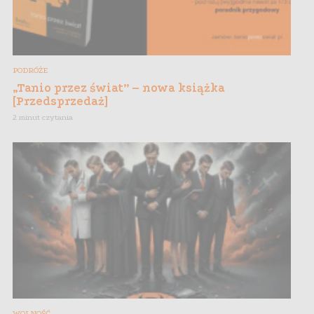
PODRÓŻE
„Tanio przez świat” – nowa książka
[Przedsprzedaż]
2 minut czytania
WOLNOŚĆ