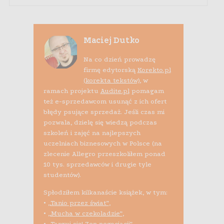
Maciej Dutko
Na co dzień prowadzę
firmę edytorską
Korekto.pl
(korekta tekstów)
, w
ramach projektu
Audite.pl
pomagam
też e-sprzedawcom usunąć z ich ofert
błędy psujące sprzedaż. Jeśli czas mi
pozwala, dzielę się wiedzą podczas
szkoleń i zajęć na najlepszych
uczelniach biznesowych w Polsce (na
zlecenie Allegro przeszkoliłem ponad
10 tys. sprzedawców i drugie tyle
studentów).
Spłodziłem kilkanaście książek, w tym:
•
„Tanio przez świat”
,
•
„Mucha w czekoladzie”
,
•
„Targuj się! Zen negocjacji”
,