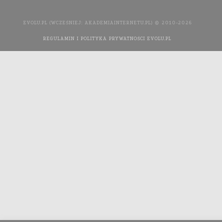
EVOLU.PL (WCZEŚNIEJ: AKADEMIAINTERNETU.PL) © 2010-2026
REGULAMIN I POLITYKA PRYWATNOŚCI EVOLU.PL
WYKONANIE
STRONY INTERNETOWEJ: AGENCJA INTERAKTYWNA MEDIA
YOU NEED