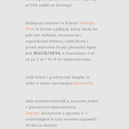
aż 55% zniżki na hosting!)
Najlepszy internet w Polsce?
Orange
Flex
w formie aplikacji, który służy mi
jako net mobilny, stacjonarny i
zagraniczny! Pobierz, załóż konto i
przed wyborem formy płatności wpisz
kod
MACIEJ9K94
, a dostaniesz 3 m-
ce po 1 zł + 30 zł do wykorzystania.
Jeśli dobre i praktyczne książki, to
tylko w moim ukochanym
Helionie
!
Jako audiobookoholik a zarazem jeden
z pierwszych akcjonariuszy
Legimi
korzystam z ogromu e- i
audioksiążek w tym serwisie (sprawdź –
30 dni za darmo).