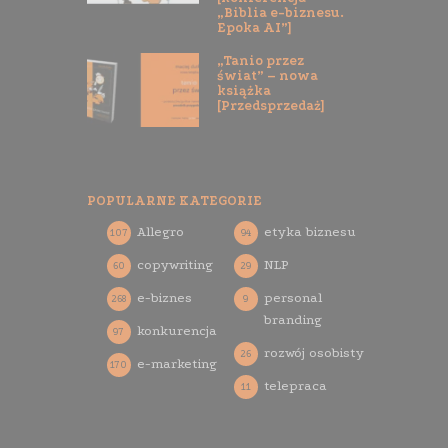
„Biblia e-biznesu.
Epoka AI”]
„Tanio przez
świat” – nowa
książka
[Przedsprzedaż]
POPULARNE KATEGORIE
Allegro
etyka biznesu
107
94
copywriting
NLP
60
29
e-biznes
personal
268
9
branding
konkurencja
97
rozwój osobisty
26
e-marketing
170
telepraca
11