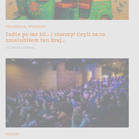
,
TELEPRACA
WYPRAWY
Indie po raz 10… i starczy! Czyli za co
znielubiłem ten kraj…
20 minut czytania
OGÓLNE