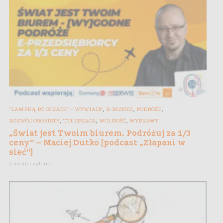
,
,
,
"LAMPKĄ PO OCZACH" - WYWIADY
E-BIZNES
PODRÓŻE
,
,
,
ROZWÓJ OSOBISTY
TELEPRACA
WOLNOŚĆ
WYPRAWY
„Świat jest Twoim biurem. Podróżuj za 1/3
ceny” – Maciej Dutko [podcast „Złapani w
sieć”]
2 minut czytania