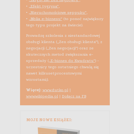
•
„Efekt tygrysa”
,
•
„Nieruchomościowe seppuku”
,
•
„Biblia e-biznesu”
(to ponoć największy
tego typu projekt na świecie).
Prowadzę szkolenia z niestandardowej
obsługi klienta („Zen obsługi klienta”), z
negocjacji („Zen negocjacji”) oraz ze
skutecznych metod zwiększania e-
sprzedaży (
„E-biznes do Kwadratu”
) -
uczestnicy tego ostatniego chwalą się
nawet kilkusetprocentowymi
wzrostami;).
Więcej:
www.dutko.pl
|
www.wikipedia.pl
|
Dołącz na FB
MOJE NOWE KSIĄŻKI: