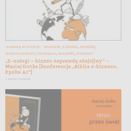
,
,
,
"LAMPKĄ PO OCZACH" - WYWIADY
E-BIZNES
PODRÓŻE
,
,
,
ROZWÓJ OSOBISTY
TELEPRACA
WOLNOŚĆ
WYPRAWY
„E-usługi – biznes naprawdę zda[o]lny” –
Maciej Dutko [konferencja „Biblia e-biznesu.
Epoka AI”]
1 minut czytania