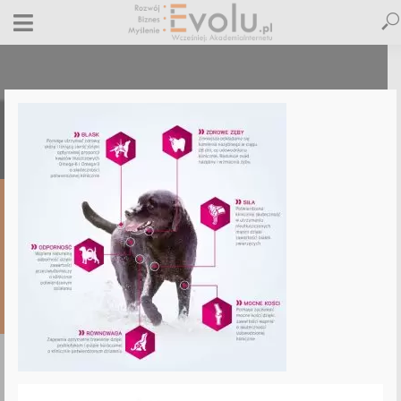
eukanuba-infografika-audite
16 marca 2016
Dodaj komentarz
Maciej Dutko
1 minut czytania
DODAJ
KOMENTARZ