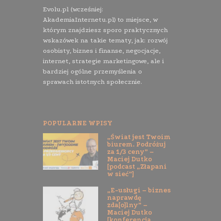
Evolu.pl (wcześniej:
AkademiaInternetu.pl) to miejsce, w
którym znajdziesz sporo praktycznych
wskazówek na takie tematy, jak: rozwój
osobisty, biznes i finanse, negocjacje,
internet, strategie marketingowe, ale i
bardziej ogólne przemyślenia o
sprawach istotnych społecznie.
POPULARNE WPISY
„Świat jest Twoim
biurem. Podróżuj
za 1/3 ceny” –
Maciej Dutko
[podcast „Złapani
w sieć”]
„E-usługi – biznes
naprawdę
zda[o]lny” –
Maciej Dutko
[konferencja