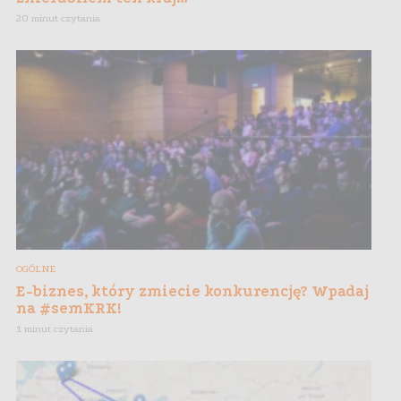
20 minut czytania
OGÓLNE
E-biznes, który zmiecie konkurencję? Wpadaj
na #semKRK!
1 minut czytania