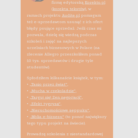
firmę edytorską
Korekto.pl
(korekta tekstów)
, w
ramach projektu
Audite.pl
pomagam
też e-sprzedawcom usunąć z ich ofert
błędy psujące sprzedaż. Jeśli czas mi
pozwala, dzielę się wiedzą podczas
szkoleń i zajęć na najlepszych
uczelniach biznesowych w Polsce (na
zlecenie Allegro przeszkoliłem ponad
10 tys. sprzedawców i drugie tyle
studentów).
Spłodziłem kilkanaście książek, w tym:
•
„Tanio przez świat”
,
•
„Mucha w czekoladzie”
,
•
„Targuj się! Zen negocjacji”
,
•
„Efekt tygrysa”
,
•
„Nieruchomościowe seppuku”
,
•
„Biblia e-biznesu”
(to ponoć największy
tego typu projekt na świecie).
Prowadzę szkolenia z niestandardowej