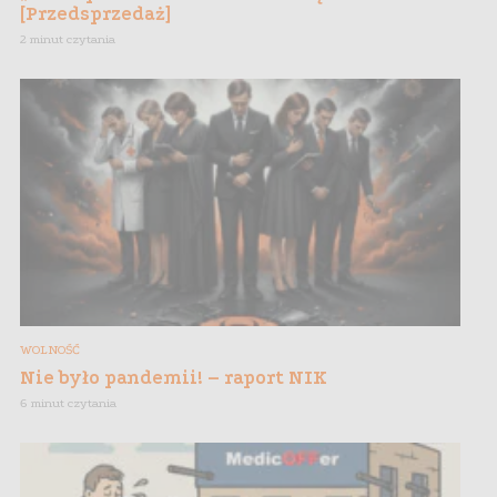
[Przedsprzedaż]
2 minut czytania
WOLNOŚĆ
Nie było pandemii! – raport NIK
6 minut czytania