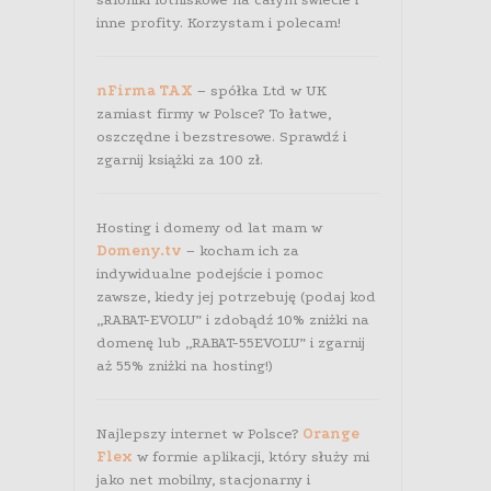
inne profity. Korzystam i polecam!
nFirma TAX
– spółka Ltd w UK
zamiast firmy w Polsce? To łatwe,
oszczędne i bezstresowe. Sprawdź i
zgarnij książki za 100 zł.
Hosting i domeny od lat mam w
Domeny.tv
– kocham ich za
indywidualne podejście i pomoc
zawsze, kiedy jej potrzebuję (podaj kod
„RABAT-EVOLU” i zdobądź 10% zniżki na
domenę lub „RABAT-55EVOLU” i zgarnij
aż 55% zniżki na hosting!)
Najlepszy internet w Polsce?
Orange
Flex
w formie aplikacji, który służy mi
jako net mobilny, stacjonarny i