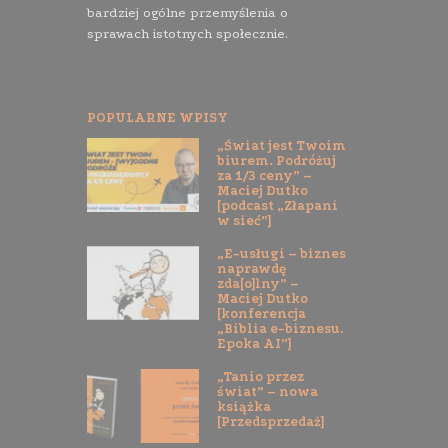
bardziej ogólne przemyślenia o
sprawach istotnych społecznie.
POPULARNE WPISY
„Świat jest Twoim
biurem. Podróżuj
za 1/3 ceny” –
Maciej Dutko
[podcast „Złapani
w sieć”]
„E-usługi – biznes
naprawdę
zda[o]lny” –
Maciej Dutko
[konferencja
„Biblia e-biznesu.
Epoka AI”]
„Tanio przez
świat” – nowa
książka
[Przedsprzedaż]