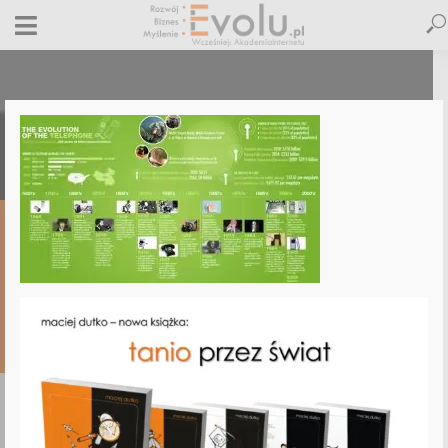
infografiki.pl
29 października 2012
Dodaj komentarz
Maciej Dutko
1 minut czytania
DODAJ
KOMENTARZ