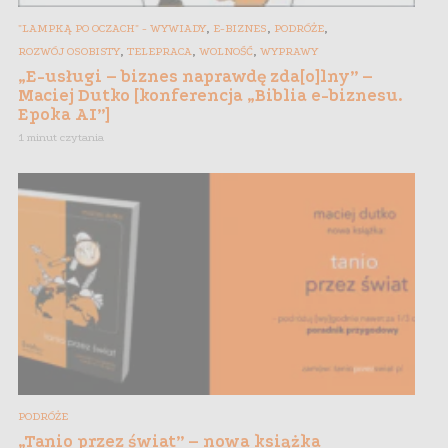
,
,
,
"LAMPKĄ PO OCZACH" - WYWIADY
E-BIZNES
PODRÓŻE
,
,
,
ROZWÓJ OSOBISTY
TELEPRACA
WOLNOŚĆ
WYPRAWY
„E-usługi – biznes naprawdę zda[o]lny” –
Maciej Dutko [konferencja „Biblia e-biznesu.
Epoka AI”]
1 minut czytania
PODRÓŻE
„Tanio przez świat” – nowa książka