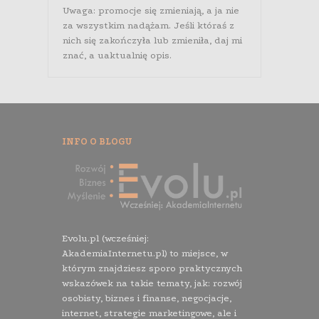
Uwaga: promocje się zmieniają, a ja nie
za wszystkim nadążam. Jeśli któraś z
nich się zakończyła lub zmieniła, daj mi
znać, a uaktualnię opis.
INFO O BLOGU
Evolu.pl (wcześniej:
AkademiaInternetu.pl) to miejsce, w
którym znajdziesz sporo praktycznych
wskazówek na takie tematy, jak: rozwój
osobisty, biznes i finanse, negocjacje,
internet, strategie marketingowe, ale i