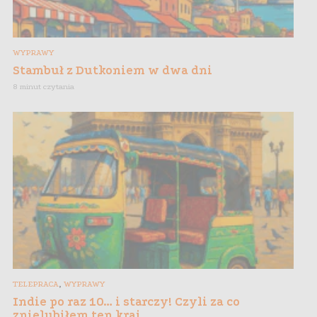
WYPRAWY
Stambuł z Dutkoniem w dwa dni
8 minut czytania
,
TELEPRACA
WYPRAWY
Indie po raz 10… i starczy! Czyli za co
znielubiłem ten kraj…