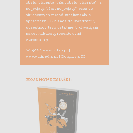
obsługi klienta („Zen obsługi klienta”), z
negocjacji („Zen negocjacji”) oraz ze
skutecznych metod zwiększania e-
sprzedaży (
„E-biznes do Kwadratu”
) -
uczestnicy tego ostatniego chwalą się
nawet kilkusetprocentowymi
wzrostami;).
Więcej:
www.dutko.pl
|
www.wikipedia.pl
|
Dołącz na FB
MOJE NOWE KSIĄŻKI: