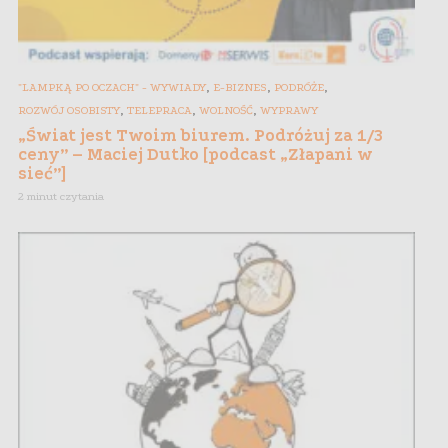
,
,
,
"LAMPKĄ PO OCZACH" - WYWIADY
E-BIZNES
PODRÓŻE
,
,
,
ROZWÓJ OSOBISTY
TELEPRACA
WOLNOŚĆ
WYPRAWY
„Świat jest Twoim biurem. Podróżuj za 1/3
ceny” – Maciej Dutko [podcast „Złapani w
sieć”]
2 minut czytania