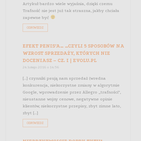
Artykuł bardzo wiele wyjaśnia, dzięki czemu
Trafność nie jest już tak straszna, jakby chciała
zapewne być
ODPOWIEDZ
EFEKT PENIS’A… …CZYLI 5 SPOSOBÓW NA
WZROST SPRZEDAŻY, KTÓRYCH NIE
DOCENIASZ – CZ. I | EVOLU.PL
24 lutego 2016 o 14:56
[…] czynniki psują nam sprzedaż (wredna
konkurencja, niekorzystne zmiany w algorytmie
Google, wprowadzenie przez Allegro „trafności”,
nieustanne wojny cenowe, negatywne opinie
klientów, niekorzystne przepisy, zbyt zimne lato,
zbyt […]
ODPOWIEDZ