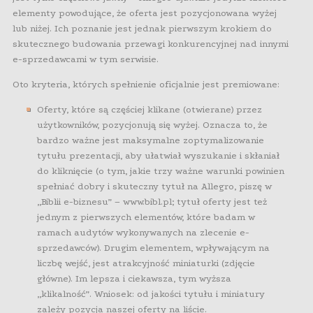
elementy powodujące, że oferta jest pozycjonowana wyżej
lub niżej. Ich poznanie jest jednak pierwszym krokiem do
skutecznego budowania przewagi konkurencyjnej nad innymi
e-sprzedawcami w tym serwisie.
Oto kryteria, których spełnienie oficjalnie jest premiowane:
Oferty, które są częściej klikane (otwierane) przez
użytkowników, pozycjonują się wyżej. Oznacza to, że
bardzo ważne jest maksymalne zoptymalizowanie
tytułu prezentacji, aby ułatwiał wyszukanie i skłaniał
do kliknięcie (o tym, jakie trzy ważne warunki powinien
spełniać dobry i skuteczny tytuł na Allegro, piszę w
„Biblii e-biznesu” – www.bibl.pl; tytuł oferty jest też
jednym z pierwszych elementów, które badam w
ramach audytów wykonywanych na zlecenie e-
sprzedawców). Drugim elementem, wpływającym na
liczbę wejść, jest atrakcyjność miniaturki (zdjęcie
główne). Im lepsza i ciekawsza, tym wyższa
„klikalność”. Wniosek: od jakości tytułu i miniatury
zależy pozycja naszej oferty na liście.