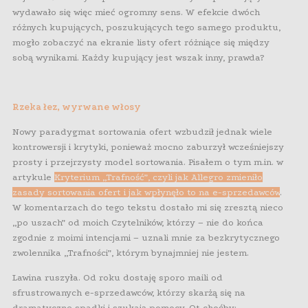
wydawało się więc mieć ogromny sens. W efekcie dwóch
różnych kupujących, poszukujących tego samego produktu,
mogło zobaczyć na ekranie listy ofert różniące się między
sobą wynikami. Każdy kupujący jest wszak inny, prawda?
Rzeka łez, wyrwane włosy
Nowy paradygmat sortowania ofert wzbudził jednak wiele
kontrowersji i krytyki, ponieważ mocno zaburzył wcześniejszy
prosty i przejrzysty model sortowania. Pisałem o tym m.in. w
artykule
Kryterium „Trafność”, czyli jak Allegro zmieniło
zasady sortowania ofert i jak wpłynęło to na e-sprzedawców
.
W komentarzach do tego tekstu dostało mi się zresztą nieco
„po uszach” od moich Czytelników, którzy – nie do końca
zgodnie z moimi intencjami – uznali mnie za bezkrytycznego
zwolennika „Trafności”, którym bynajmniej nie jestem.
Lawina ruszyła. Od roku dostaję sporo maili od
sfrustrowanych e-sprzedawców, którzy skarżą się na
dramatyczne spadki i szukają pomocy. Ot choćby: