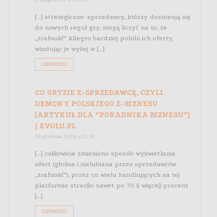
[…] strategiczne: sprzedawcy, którzy dostosują się
do nowych reguł gry, mogą liczyć na to, że
„trafność” Allegro bardziej polubi ich oferty,
windując je wyżej w […]
ODPOWIEDZ
CO GRYZIE E-SPRZEDAWCĘ, CZYLI
DEMONY POLSKIEGO E-BIZNESU
[ARTYKUŁ DLA “PORADNIKA BIZNESU”]
| EVOLU.PL
19 grudnia 2016 o 11:16
[…] całkowicie zmieniono sposób wyświetlania
ofert (głośna i nielubiana przez sprzedawców
„trafność”), przez co wielu handlujących na tej
platformie straciło nawet po 70 (i więcej) procent
[…]
ODPOWIEDZ