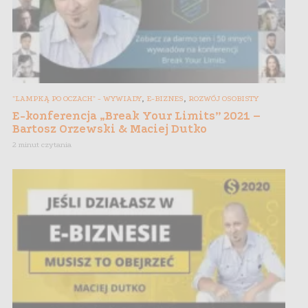
,
,
"LAMPKĄ PO OCZACH" - WYWIADY
E-BIZNES
ROZWÓJ OSOBISTY
E-konferencja „Break Your Limits” 2021 –
Bartosz Orzewski & Maciej Dutko
2 minut czytania