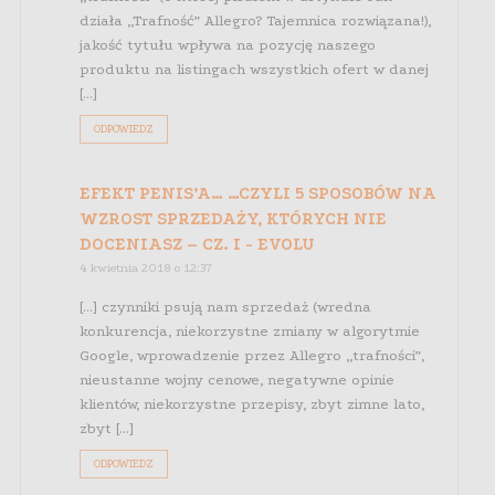
działa „Trafność” Allegro? Tajemnica rozwiązana!),
jakość tytułu wpływa na pozycję naszego
produktu na listingach wszystkich ofert w danej
[…]
ODPOWIEDZ
EFEKT PENIS’A… …CZYLI 5 SPOSOBÓW NA
WZROST SPRZEDAŻY, KTÓRYCH NIE
DOCENIASZ – CZ. I - EVOLU
4 kwietnia 2018 o 12:37
[…] czynniki psują nam sprzedaż (wredna
konkurencja, niekorzystne zmiany w algorytmie
Google, wprowadzenie przez Allegro „trafności”,
nieustanne wojny cenowe, negatywne opinie
klientów, niekorzystne przepisy, zbyt zimne lato,
zbyt […]
ODPOWIEDZ