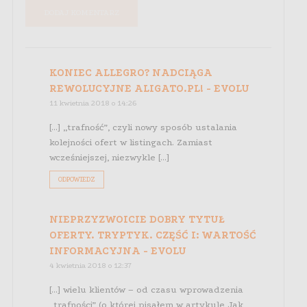
KONIEC ALLEGRO? NADCIĄGA
REWOLUCYJNE ALIGATO.PL! - EVOLU
11 kwietnia 2018 o 14:26
[…] „trafność”, czyli nowy sposób ustalania
kolejności ofert w listingach. Zamiast
wcześniejszej, niezwykle […]
ODPOWIEDZ
NIEPRZYZWOICIE DOBRY TYTUŁ
OFERTY. TRYPTYK. CZĘŚĆ I: WARTOŚĆ
INFORMACYJNA - EVOLU
4 kwietnia 2018 o 12:37
[…] wielu klientów – od czasu wprowadzenia
„trafności” (o której pisałem w artykule Jak