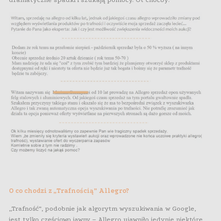
O co chodzi z „Trafnością” Allegro?
„Trafność”, podobnie jak algorytm wyszukiwania w Google,
jest tylko częściowo jawny – Allegro ujawniło jedynie niektóre