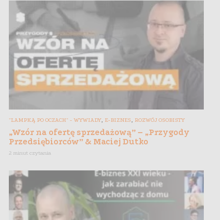
,
,
"LAMPKĄ PO OCZACH" - WYWIADY
E-BIZNES
ROZWÓJ OSOBISTY
„Wzór na ofertę sprzedażową” – „Przygody
Przedsiębiorców” & Maciej Dutko
2 minut czytania