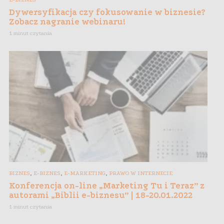
Dywersyfikacja czy fokusowanie w biznesie?
Zobacz nagranie webinaru!
1 minut czytania
,
,
,
BIZNES
E-BIZNES
E-MARKETING
PRAWO W INTERNECIE
Konferencja on-line „Marketing Tu i Teraz” z
autorami „Biblii e-biznesu” | 18-20.01.2022
1 minut czytania