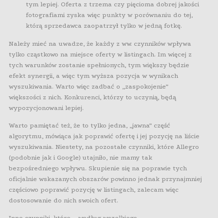
tym lepiej. Oferta z trzema czy pięcioma dobrej jakości
fotografiami zyska więc punkty w porównaniu do tej,
którą sprzedawca zaopatrzył tylko w jedną fotkę.
Należy mieć na uwadze, że każdy z ww. czynników wpływa
tylko cząstkowo na miejsce oferty w listingach. Im więcej z
tych warunków zostanie spełnionych, tym większy będzie
efekt synergii, a więc tym wyższa pozycja w wynikach
wyszukiwania. Warto więc zadbać o „zaspokojenie”
większości z nich. Konkurenci, którzy to uczynią, będą
wypozycjonowani lepiej.
Warto pamiętać też, że to tylko jedna, „jawna” część
algorytmu, mówiąca jak poprawić ofertę i jej pozycję na liście
wyszukiwania. Niestety, na pozostałe czynniki, które Allegro
(podobnie jak i Google) utajniło, nie mamy tak
bezpośredniego wpływu. Skupienie się na poprawie tych
oficjalnie wskazanych obszarów powinno jednak przynajmniej
częściowo poprawić pozycję w listingach, zalecam więc
dostosowanie do nich swoich ofert.
Inne czynniki, które – według wszelkiego