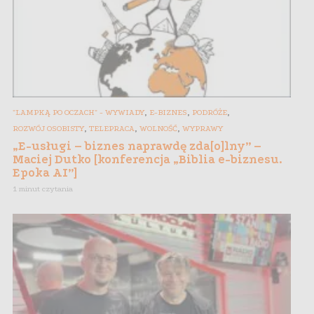
,
,
,
"LAMPKĄ PO OCZACH" - WYWIADY
E-BIZNES
PODRÓŻE
,
,
,
ROZWÓJ OSOBISTY
TELEPRACA
WOLNOŚĆ
WYPRAWY
„E-usługi – biznes naprawdę zda[o]lny” –
Maciej Dutko [konferencja „Biblia e-biznesu.
Epoka AI”]
1 minut czytania