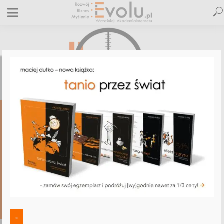
,
,
ALLEGRO
E-BIZNES
KONKURENCJA
Jak działa „Trafność” Allegro?
Tajemnica rozwiązana! [artykuł dla
Onet.pl]
14 października 2015
15 komentarzy
Maciej Dutko
8 minut czytania
15 KOMENTARZY
x