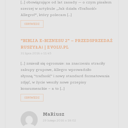
[…] obowiązujące od lat zasady — o czym pisałem
szerzej w artykule „Jak działa »Trafność«
Allegro?”, który polecam […]
ODPOWIEDZ
“BIBLIA E-BIZNESU 2” – PRZEDSPRZEDAŻ
RUSZYŁA! | EVOLU.PL
31 lipca 2016 o 11:45
[…] zmienił się ogromnie: na znaczeniu straciły
zakupy grupowe, Allegro wprowadziło
słynną “trafność” i nowy standard formatowania
zdjęć, w życie weszły nowe przepisy
konsumenckie – a to […]
ODPOWIEDZ
MaRiusz
29 lutego 2016 o 18:02