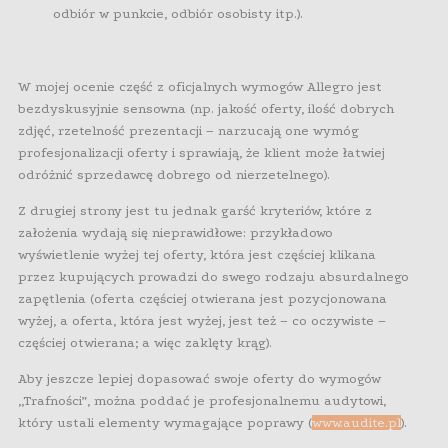
odbiór w punkcie, odbiór osobisty itp.).
W mojej ocenie część z oficjalnych wymogów Allegro jest
bezdyskusyjnie sensowna (np. jakość oferty, ilość dobrych
zdjęć, rzetelność prezentacji – narzucają one wymóg
profesjonalizacji oferty i sprawiają, że klient może łatwiej
odróżnić sprzedawcę dobrego od nierzetelnego).
Z drugiej strony jest tu jednak garść kryteriów, które z
założenia wydają się nieprawidłowe: przykładowo
wyświetlenie wyżej tej oferty, która jest częściej klikana
przez kupujących prowadzi do swego rodzaju absurdalnego
zapętlenia (oferta częściej otwierana jest pozycjonowana
wyżej, a oferta, która jest wyżej, jest też – co oczywiste –
częściej otwierana; a więc zaklęty krąg).
Aby jeszcze lepiej dopasować swoje oferty do wymogów
„Trafności”, można poddać je profesjonalnemu audytowi,
który ustali elementy wymagające poprawy (
www.audite.pl
).