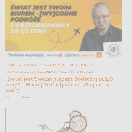
,
,
,
"LAMPKĄ PO OCZACH" - WYWIADY
E-BIZNES
PODRÓŻE
,
,
,
ROZWÓJ OSOBISTY
TELEPRACA
WOLNOŚĆ
WYPRAWY
„Świat jest Twoim biurem. Podróżuj za 1/3
ceny” – Maciej Dutko [podcast „Złapani w
sieć”]
2 minut czytania