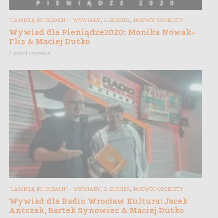
,
,
"LAMPKĄ PO OCZACH" - WYWIADY
E-BIZNES
ROZWÓJ OSOBISTY
Wywiad dla Pieniądze2020: Monika Nowak-
Flis & Maciej Dutko
2 minut czytania
,
,
"LAMPKĄ PO OCZACH" - WYWIADY
E-BIZNES
ROZWÓJ OSOBISTY
Wywiad dla Radio Wrocław Kultura: Jacek
Antczak, Bartek Synowiec & Maciej Dutko