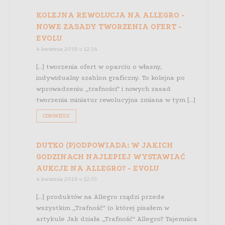
KOLEJNA REWOLUCJA NA ALLEGRO -
NOWE ZASADY TWORZENIA OFERT -
EVOLU
4 kwietnia 2018 o 12:34
[…] tworzenia ofert w oparciu o własny,
indywidualny szablon graficzny. To kolejna po
wprowadzeniu „trafności” i nowych zasad
tworzenia miniatur rewolucyjna zmiana w tym […]
ODPOWIEDZ
DUTKO (P)ODPOWIADA: W JAKICH
GODZINACH NAJLEPIEJ WYSTAWIAĆ
AUKCJE NA ALLEGRO? - EVOLU
4 kwietnia 2018 o 12:33
[…] produktów na Allegro rządzi przede
wszystkim „Trafność” (o której pisałem w
artykule Jak działa „Trafność” Allegro? Tajemnica