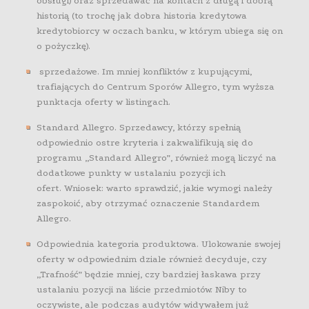
obsługi) oraz sprzedawać na kontach z długą i dobrą
historią (to trochę jak dobra historia kredytowa
kredytobiorcy w oczach banku, w którym ubiega się on
o pożyczkę).
sprzedażowe. Im mniej konfliktów z kupującymi,
trafiających do Centrum Sporów Allegro, tym wyższa
punktacja oferty w listingach.
Standard Allegro. Sprzedawcy, którzy spełnią
odpowiednio ostre kryteria i zakwalifikują się do
programu „Standard Allegro”, również mogą liczyć na
dodatkowe punkty w ustalaniu pozycji ich
ofert. Wniosek: warto sprawdzić, jakie wymogi należy
zaspokoić, aby otrzymać oznaczenie Standardem
Allegro.
Odpowiednia kategoria produktowa. Ulokowanie swojej
oferty w odpowiednim dziale również decyduje, czy
„Trafność” będzie mniej, czy bardziej łaskawa przy
ustalaniu pozycji na liście przedmiotów. Niby to
oczywiste, ale podczas audytów widywałem już