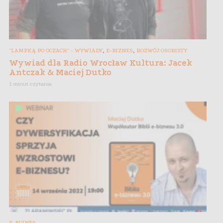
,
,
"LAMPKĄ PO OCZACH" - WYWIADY
E-BIZNES
ROZWÓJ OSOBISTY
Wywiad dla Radio Wrocław Kultura: Jacek
Antczak & Maciej Dutko
1 minut czytania
E-BIZNES