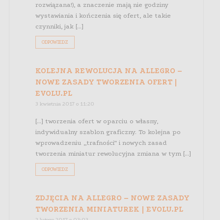
rozwiązana!), a znaczenie mają nie godziny
wystawiania i kończenia się ofert, ale takie
czynniki, jak […]
ODPOWIEDZ
KOLEJNA REWOLUCJA NA ALLEGRO –
NOWE ZASADY TWORZENIA OFERT |
EVOLU.PL
3 kwietnia 2017 o 11:20
[…] tworzenia ofert w oparciu o własny,
indywidualny szablon graficzny. To kolejna po
wprowadzeniu „trafności” i nowych zasad
tworzenia miniatur rewolucyjna zmiana w tym […]
ODPOWIEDZ
ZDJĘCIA NA ALLEGRO – NOWE ZASADY
TWORZENIA MINIATUREK | EVOLU.PL
2 lutego 2017 o 03:03