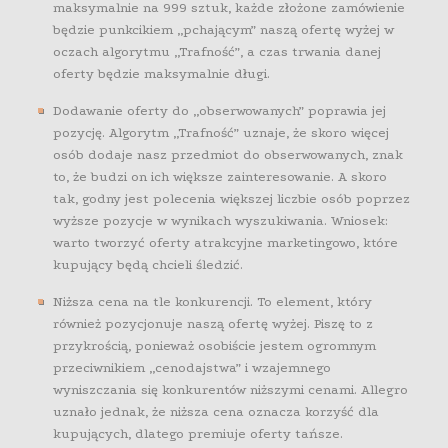
maksymalnie na 999 sztuk, każde złożone zamówienie
będzie punkcikiem „pchającym” naszą ofertę wyżej w
oczach algorytmu „Trafność”, a czas trwania danej
oferty będzie maksymalnie długi.
Dodawanie oferty do „obserwowanych” poprawia jej
pozycję. Algorytm „Trafność” uznaje, że skoro więcej
osób dodaje nasz przedmiot do obserwowanych, znak
to, że budzi on ich większe zainteresowanie. A skoro
tak, godny jest polecenia większej liczbie osób poprzez
wyższe pozycje w wynikach wyszukiwania. Wniosek:
warto tworzyć oferty atrakcyjne marketingowo, które
kupujący będą chcieli śledzić.
Niższa cena na tle konkurencji. To element, który
również pozycjonuje naszą ofertę wyżej. Piszę to z
przykrością, ponieważ osobiście jestem ogromnym
przeciwnikiem „cenodajstwa” i wzajemnego
wyniszczania się konkurentów niższymi cenami. Allegro
uznało jednak, że niższa cena oznacza korzyść dla
kupujących, dlatego premiuje oferty tańsze.