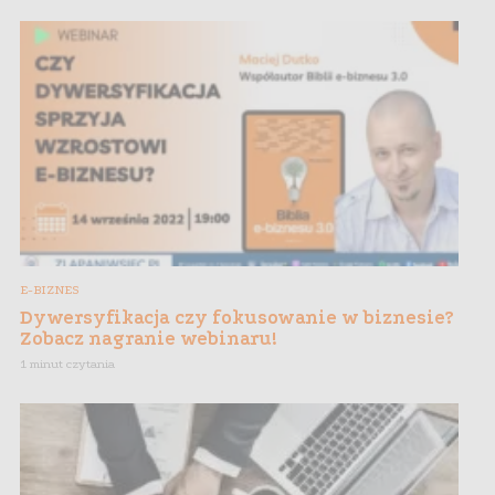
E-BIZNES
Dywersyfikacja czy fokusowanie w biznesie?
Zobacz nagranie webinaru!
1 minut czytania