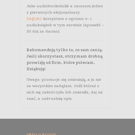
Jako audiobookoholik a zarazem jeden
z pierwszych akcjonariuszy
Legimi
korzystam z ogromu e- i
audioksiążek w tym serwisie (sprawdź –
30 dni za darmo).
Rekomenduję tylko to, co sam cenię.
Jeśli skorzystasz, otrzymam drobną
prowizję od firm, które polecam.
Dziękuję!
Uwaga: promocje się zmieniają, a ja nie
za wszystkim nadążam. Jeśli któraś z
nich się zakończyła lub zmieniła, daj mi
znać, a uaktualnię opis.
INFO O BLOGU