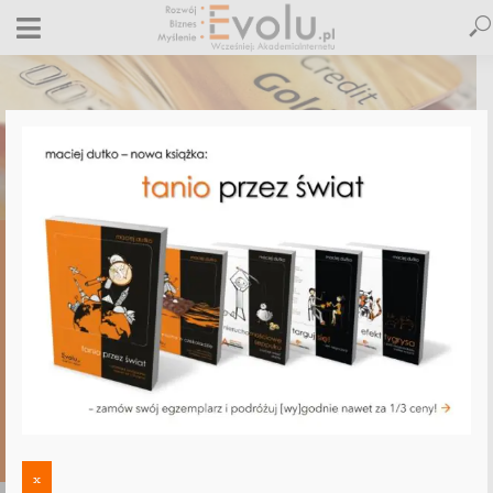
,
,
E-BIZNES
FUNKCJONALNOŚĆ STRON WWW
OBSŁUGA E-KLIENTA
Dramat w interfejsie; jeszcze większy w
reakcji na feedback. Klaps dla Alior
Sync!
22 lutego 2013
3 komentarze
Maciej Dutko
3 minut czytania
3 KOMENTARZE
x