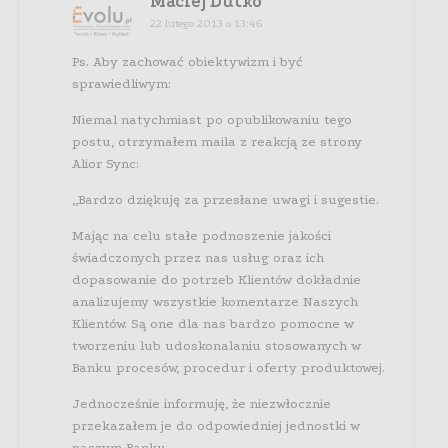
Maciej Dutko
22 lutego 2013 o 13:46
Ps. Aby zachować obiektywizm i być
sprawiedliwym:
Niemal natychmiast po opublikowaniu tego
postu, otrzymałem maila z reakcją ze strony
Alior Sync:
„Bardzo dziękuję za przesłane uwagi i sugestie.
Mając na celu stałe podnoszenie jakości
świadczonych przez nas usług oraz ich
dopasowanie do potrzeb Klientów dokładnie
analizujemy wszystkie komentarze Naszych
Klientów. Są one dla nas bardzo pomocne w
tworzeniu lub udoskonalaniu stosowanych w
Banku procesów, procedur i oferty produktowej.
Jednocześnie informuję, że niezwłocznie
przekazałem je do odpowiedniej jednostki w
naszym Banku.