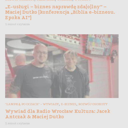
„E-usługi – biznes naprawdę zda[o]lny” –
Maciej Dutko [konferencja „Biblia e-biznesu.
Epoka AI”]
1 minut czytania
,
,
"LAMPKĄ PO OCZACH" - WYWIADY
E-BIZNES
ROZWÓJ OSOBISTY
Wywiad dla Radio Wrocław Kultura: Jacek
Antczak & Maciej Dutko
1 minut czytania