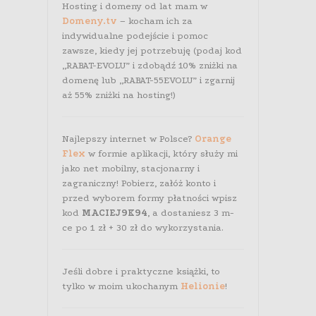
Hosting i domeny od lat mam w
Domeny.tv
– kocham ich za
indywidualne podejście i pomoc
zawsze, kiedy jej potrzebuję (podaj kod
„RABAT-EVOLU” i zdobądź 10% zniżki na
domenę lub „RABAT-55EVOLU” i zgarnij
aż 55% zniżki na hosting!)
Najlepszy internet w Polsce?
Orange
Flex
w formie aplikacji, który służy mi
jako net mobilny, stacjonarny i
zagraniczny! Pobierz, załóż konto i
przed wyborem formy płatności wpisz
kod
MACIEJ9K94
, a dostaniesz 3 m-
ce po 1 zł + 30 zł do wykorzystania.
Jeśli dobre i praktyczne książki, to
tylko w moim ukochanym
Helionie
!