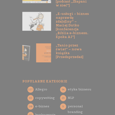
[podcast „Złapani
w sieć”]
„E-usługi – biznes
naprawdę
zda[o]lny” –
Maciej Dutko
[konferencja
„Biblia e-biznesu.
Epoka AI”]
„Tanio przez
świat” – nowa
książka
[Przedsprzedaż]
POPULARNE KATEGORIE
Allegro
etyka biznesu
107
94
copywriting
NLP
60
29
e-biznes
personal
268
9
branding
konkurencja
97