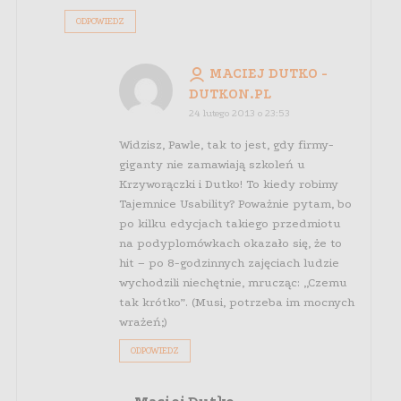
ODPOWIEDZ
MACIEJ DUTKO -
DUTKON.PL
24 lutego 2013 o 23:53
Widzisz, Pawle, tak to jest, gdy firmy-
giganty nie zamawiają szkoleń u
Krzyworączki i Dutko! To kiedy robimy
Tajemnice Usability? Poważnie pytam, bo
po kilku edycjach takiego przedmiotu
na podyplomówkach okazało się, że to
hit – po 8-godzinnych zajęciach ludzie
wychodzili niechętnie, mrucząc: „Czemu
tak krótko”. (Musi, potrzeba im mocnych
wrażeń;)
ODPOWIEDZ