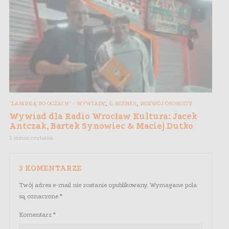
,
,
"LAMPKĄ PO OCZACH" - WYWIADY
E-BIZNES
ROZWÓJ OSOBISTY
Wywiad dla Radio Wrocław Kultura: Jacek
Antczak, Bartek Synowiec & Maciej Dutko
1 minut czytania
3 KOMENTARZE
Twój adres e-mail nie zostanie opublikowany.
Wymagane pola
są oznaczone
*
Komentarz
*