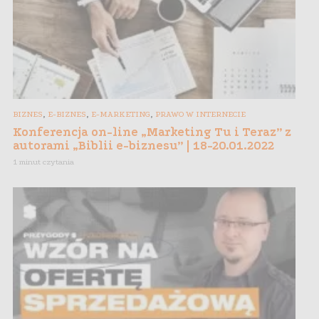
,
,
,
BIZNES
E-BIZNES
E-MARKETING
PRAWO W INTERNECIE
Konferencja on-line „Marketing Tu i Teraz” z
autorami „Biblii e-biznesu” | 18-20.01.2022
1 minut czytania