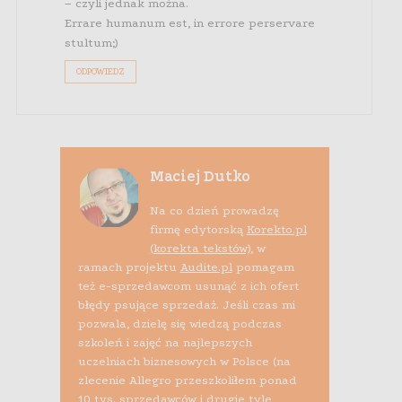
– czyli jednak można.
Errare humanum est, in errore perservare
stultum;)
ODPOWIEDZ
Maciej Dutko
Na co dzień prowadzę
firmę edytorską
Korekto.pl
(korekta tekstów)
, w
ramach projektu
Audite.pl
pomagam
też e-sprzedawcom usunąć z ich ofert
błędy psujące sprzedaż. Jeśli czas mi
pozwala, dzielę się wiedzą podczas
szkoleń i zajęć na najlepszych
uczelniach biznesowych w Polsce (na
zlecenie Allegro przeszkoliłem ponad
10 tys. sprzedawców i drugie tyle