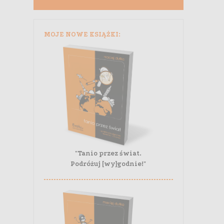
MOJE NOWE KSIĄŻKI:
"Tanio przez świat.
Podróżuj [wy]godnie!"