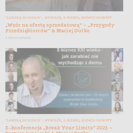
,
,
"LAMPKĄ PO OCZACH" - WYWIADY
E-BIZNES
ROZWÓJ OSOBISTY
„Wzór na ofertę sprzedażową” – „Przygody
Przedsiębiorców” & Maciej Dutko
2 minut czytania
,
,
"LAMPKĄ PO OCZACH" - WYWIADY
E-BIZNES
ROZWÓJ OSOBISTY
E-konferencja „Break Your Limits” 2021 –