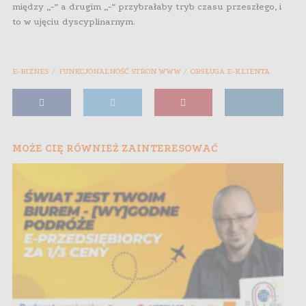
między „-” a drugim „-” przybrałaby tryb czasu przeszłego, i
to w ujęciu dyscyplinarnym.
E-BIZNES
FUNKCJONALNOŚĆ STRON WWW
OBSŁUGA E-KLIENTA
MOŻE CIĘ RÓWNIEŻ ZAINTERESOWAĆ