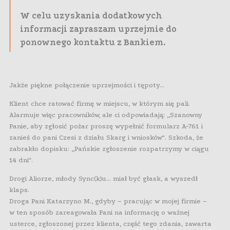
W celu uzyskania dodatkowych
informacji zapraszam uprzejmie do
ponownego kontaktu z Bankiem.
Jakże piękne połączenie uprzejmości i tępoty…
Klient chce ratować firmę w miejscu, w którym się pali.
Alarmuje więc pracowników, ale ci odpowiadają: „Szanowny
Panie, aby zgłosić pożar proszę wypełnić formularz A-761 i
zanieś do pani Czesi z działu Skarg i wniosków”. Szkoda, że
zabrakło dopisku: „Pańskie zgłoszenie rozpatrzymy w ciągu
14 dni”.
Drogi Aliorze, młody Sync(k)u… miał być głask, a wyszedł
klaps.
Droga Pani Katarzyno M., gdyby – pracując w mojej firmie –
w ten sposób zareagowała Pani na informację o ważnej
usterce, zgłoszonej przez klienta, część tego zdania, zawarta