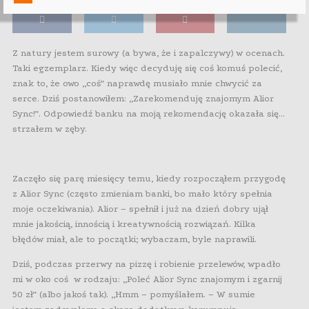
Z natury jestem surowy (a bywa, że i zapalczywy) w ocenach.
Taki egzemplarz. Kiedy więc decyduję się coś komuś polecić,
znak to, że owo „coś” naprawdę musiało mnie chwycić za
serce. Dziś postanowiłem: „Zarekomenduję znajomym Alior
Sync!”. Odpowiedź banku na moją rekomendację okazała się…
strzałem w zęby.
Zaczęło się parę miesięcy temu, kiedy rozpocząłem przygodę
z Alior Sync (często zmieniam banki, bo mało który spełnia
moje oczekiwania). Alior – spełnił i już na dzień dobry ujął
mnie jakością, innością i kreatywnością rozwiązań. Kilka
błędów miał, ale to początki; wybaczam, byle naprawili.
Dziś, podczas przerwy na pizzę i robienie przelewów, wpadło
mi w oko coś w rodzaju: „Poleć Alior Sync znajomym i zgarnij
50 zł” (albo jakoś tak). „Hmm – pomyślałem. – W sumie