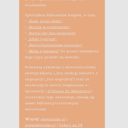
studentów).
Spłodziłem kilkanaście książek, w tym:
•
„Tanio przez świat”
,
•
„Mucha w czekoladzie”
,
•
„Targuj się! Zen negocjacji”
,
•
„Efekt tygrysa”
,
•
„Nieruchomościowe seppuku”
,
•
„Biblia e-biznesu”
(to ponoć największy
tego typu projekt na świecie).
Prowadzę szkolenia z niestandardowej
obsługi klienta („Zen obsługi klienta”), z
negocjacji („Zen negocjacji”) oraz ze
skutecznych metod zwiększania e-
sprzedaży (
„E-biznes do Kwadratu”
) -
uczestnicy tego ostatniego chwalą się
nawet kilkusetprocentowymi
wzrostami;).
Więcej:
www.dutko.pl
|
www.wikipedia.pl
|
Dołącz na FB