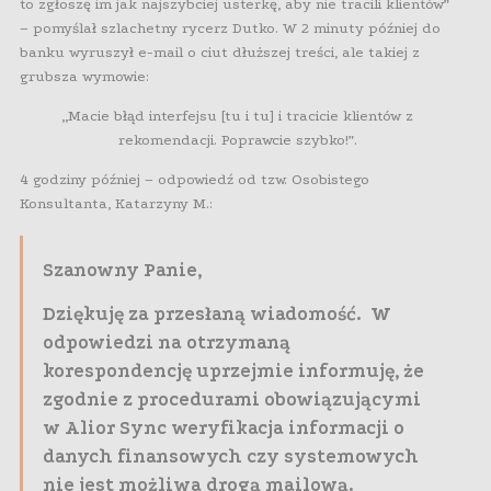
to zgłoszę im jak najszybciej usterkę, aby nie tracili klientów”
– pomyślał szlachetny rycerz Dutko. W 2 minuty później do
banku wyruszył e-mail o ciut dłuższej treści, ale takiej z
grubsza wymowie:
„Macie błąd interfejsu [tu i tu] i tracicie klientów z
rekomendacji. Poprawcie szybko!”.
4 godziny później – odpowiedź od tzw. Osobistego
Konsultanta, Katarzyny M.:
Szanowny Panie,
Dziękuję za przesłaną wiadomość. W
odpowiedzi na otrzymaną
korespondencję uprzejmie informuję, że
zgodnie z procedurami obowiązującymi
w Alior Sync weryfikacja informacji o
danych finansowych czy systemowych
nie jest możliwa drogą mailową.