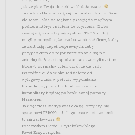
jak zwykle Twoja dociekliwość dała czadu
Takie kwiatki zdarzają się na każdym kroku. Sam
nie wiem, jakie największe przegięcie mógłbym
podać, z którym miałem do czynienia. Chyba
zwycięzcą okazałby się system PFRONu. Ktoś
mógłby pomyśleć, że trzeba wspierać firmy, który
zatrudniają niepełnosprawnych, żeby
przypadkiem do tegoż zatrudniania się nie
zniechęcili. A tu niespodzianka: stworzyli system,
którego normalny człek użyć nie da rady.
Przeróżne cuda w nim widziałem: od
wylogowywania w połowie wypełniania
formularza, przez brak lub nieczytelne
komunikaty błędów, po brak jasnej pomocy.
Masakren.
Jak będziesz kiedyś miał okazję, przyjrzyj się
systemowi PFRONu. Jeśli go jeszcze nie zmienili,
to się zachwycisz
Pozdrawiam Ciebie i Czytelników bloga,
Paweł Krzyworączka