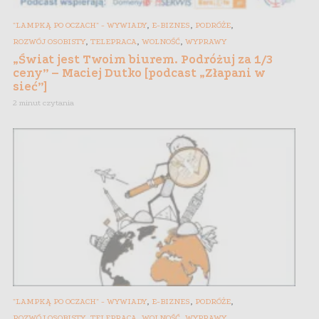
,
,
,
"LAMPKĄ PO OCZACH" - WYWIADY
E-BIZNES
PODRÓŻE
,
,
,
ROZWÓJ OSOBISTY
TELEPRACA
WOLNOŚĆ
WYPRAWY
„Świat jest Twoim biurem. Podróżuj za 1/3
ceny” – Maciej Dutko [podcast „Złapani w
sieć”]
2 minut czytania
,
,
,
"LAMPKĄ PO OCZACH" - WYWIADY
E-BIZNES
PODRÓŻE
,
,
,
ROZWÓJ OSOBISTY
TELEPRACA
WOLNOŚĆ
WYPRAWY