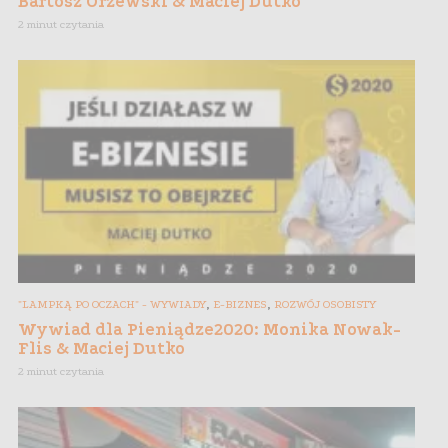
Bartosz Orzewski & Maciej Dutko
2 minut czytania
,
,
"LAMPKĄ PO OCZACH" - WYWIADY
E-BIZNES
ROZWÓJ OSOBISTY
Wywiad dla Pieniądze2020: Monika Nowak-
Flis & Maciej Dutko
2 minut czytania