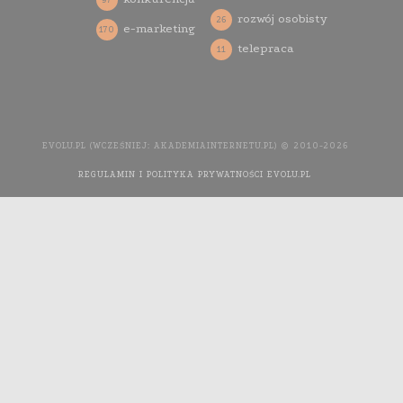
rozwój osobisty
26
e-marketing
170
telepraca
11
EVOLU.PL (WCZEŚNIEJ: AKADEMIAINTERNETU.PL) © 2010-2026
REGULAMIN I POLITYKA PRYWATNOŚCI EVOLU.PL
WYKONANIE
STRONY INTERNETOWEJ: AGENCJA INTERAKTYWNA MEDIA
YOU NEED