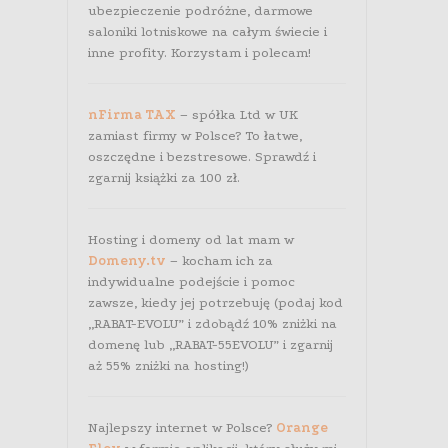
ubezpieczenie podróżne, darmowe
saloniki lotniskowe na całym świecie i
inne profity. Korzystam i polecam!
nFirma TAX
– spółka Ltd w UK
zamiast firmy w Polsce? To łatwe,
oszczędne i bezstresowe. Sprawdź i
zgarnij książki za 100 zł.
Hosting i domeny od lat mam w
Domeny.tv
– kocham ich za
indywidualne podejście i pomoc
zawsze, kiedy jej potrzebuję (podaj kod
„RABAT-EVOLU” i zdobądź 10% zniżki na
domenę lub „RABAT-55EVOLU” i zgarnij
aż 55% zniżki na hosting!)
Najlepszy internet w Polsce?
Orange