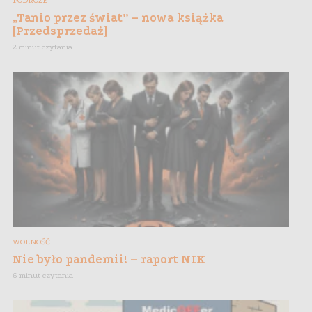
PODRÓŻE
„Tanio przez świat” – nowa książka
[Przedsprzedaż]
2 minut czytania
WOLNOŚĆ
Nie było pandemii! – raport NIK
6 minut czytania