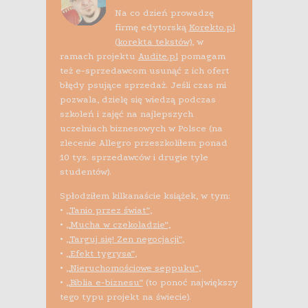
Na co dzień prowadzę
firmę edytorską
Korekto.pl
(korekta tekstów)
, w
ramach projektu
Audite.pl
pomagam
też e-sprzedawcom usunąć z ich ofert
błędy psujące sprzedaż. Jeśli czas mi
pozwala, dzielę się wiedzą podczas
szkoleń i zajęć na najlepszych
uczelniach biznesowych w Polsce (na
zlecenie Allegro przeszkoliłem ponad
10 tys. sprzedawców i drugie tyle
studentów).
Spłodziłem kilkanaście książek, w tym:
•
„Tanio przez świat”
,
•
„Mucha w czekoladzie”
,
•
„Targuj się! Zen negocjacji”
,
•
„Efekt tygrysa”
,
•
„Nieruchomościowe seppuku”
,
•
„Biblia e-biznesu”
(to ponoć największy
tego typu projekt na świecie).