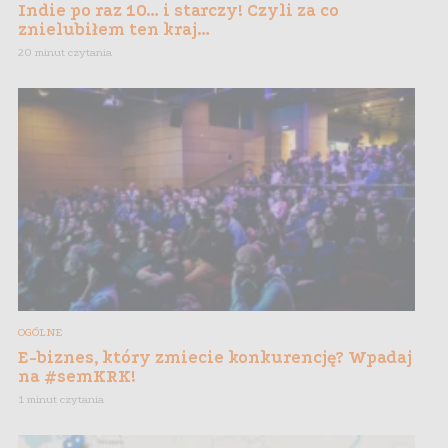
Indie po raz 10… i starczy! Czyli za co
znielubiłem ten kraj…
20 minut czytania
OGÓLNE
E-biznes, który zmiecie konkurencję? Wpadaj
na #semKRK!
1 minut czytania