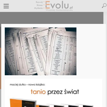
pexels-photo-209137
9 czerwca 2017
Dodaj komentarz
Jacek Obolewicz
1 minut czytania
DODAJ
KOMENTARZ