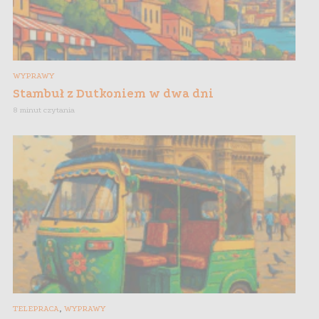
WYPRAWY
Stambuł z Dutkoniem w dwa dni
8 minut czytania
,
TELEPRACA
WYPRAWY