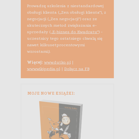
Prowadzę szkolenia z niestandardowej
obsługi klienta („Zen obsługi klienta”), z
negocjacji („Zen negocjacji”) oraz ze
skutecznych metod zwiększania e-
sprzedaży (
„E-biznes do Kwadratu”
) -
uczestnicy tego ostatniego chwalą się
nawet kilkusetprocentowymi
wzrostami;).
Więcej:
www.dutko.pl
|
www.wikipedia.pl
|
Dołącz na FB
MOJE NOWE KSIĄŻKI: