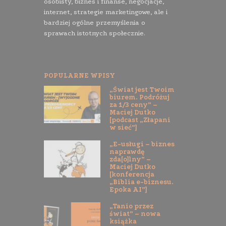
osobisty, biznes i finanse, negocjacje,
internet, strategie marketingowe, ale i
bardziej ogólne przemyślenia o
sprawach istotnych społecznie.
POPULARNE WPISY
„Świat jest Twoim
biurem. Podróżuj
za 1/3 ceny” –
Maciej Dutko
[podcast „Złapani
w sieć”]
„E-usługi – biznes
naprawdę
zda[o]lny” –
Maciej Dutko
[konferencja
„Biblia e-biznesu.
Epoka AI”]
„Tanio przez
świat” – nowa
książka