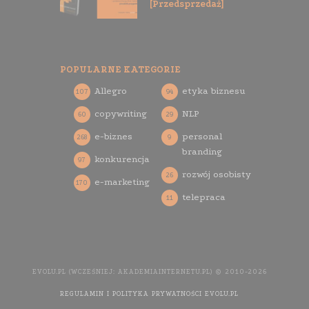
[Przedsprzedaż]
POPULARNE KATEGORIE
Allegro
etyka biznesu
107
94
copywriting
NLP
60
29
e-biznes
personal
268
9
branding
konkurencja
97
rozwój osobisty
26
e-marketing
170
telepraca
11
EVOLU.PL (WCZEŚNIEJ: AKADEMIAINTERNETU.PL) © 2010-2026
REGULAMIN I POLITYKA PRYWATNOŚCI EVOLU.PL