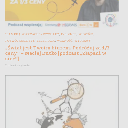
,
,
,
"LAMPKĄ PO OCZACH" - WYWIADY
E-BIZNES
PODRÓŻE
,
,
,
ROZWÓJ OSOBISTY
TELEPRACA
WOLNOŚĆ
WYPRAWY
„Świat jest Twoim biurem. Podróżuj za 1/3
ceny” – Maciej Dutko [podcast „Złapani w
sieć”]
2 minut czytania