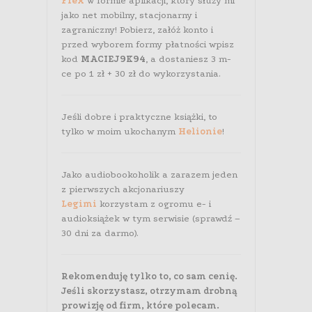
Flex
w formie aplikacji, który służy mi
jako net mobilny, stacjonarny i
zagraniczny! Pobierz, załóż konto i
przed wyborem formy płatności wpisz
kod
MACIEJ9K94
, a dostaniesz 3 m-
ce po 1 zł + 30 zł do wykorzystania.
Jeśli dobre i praktyczne książki, to
tylko w moim ukochanym
Helionie
!
Jako audiobookoholik a zarazem jeden
z pierwszych akcjonariuszy
Legimi
korzystam z ogromu e- i
audioksiążek w tym serwisie (sprawdź –
30 dni za darmo).
Rekomenduję tylko to, co sam cenię.
Jeśli skorzystasz, otrzymam drobną
prowizję od firm, które polecam.