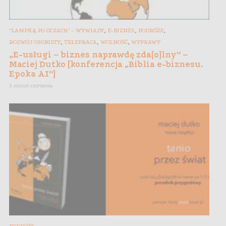
,
,
,
"LAMPKĄ PO OCZACH" - WYWIADY
E-BIZNES
PODRÓŻE
,
,
,
ROZWÓJ OSOBISTY
TELEPRACA
WOLNOŚĆ
WYPRAWY
„E-usługi – biznes naprawdę zda[o]lny” –
Maciej Dutko [konferencja „Biblia e-biznesu.
Epoka AI”]
1 minut czytania