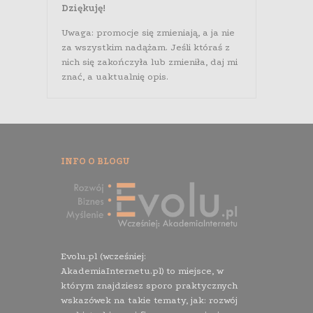
Dziękuję!
Uwaga: promocje się zmieniają, a ja nie
za wszystkim nadążam. Jeśli któraś z
nich się zakończyła lub zmieniła, daj mi
znać, a uaktualnię opis.
INFO O BLOGU
Evolu.pl (wcześniej:
AkademiaInternetu.pl) to miejsce, w
którym znajdziesz sporo praktycznych
wskazówek na takie tematy, jak: rozwój