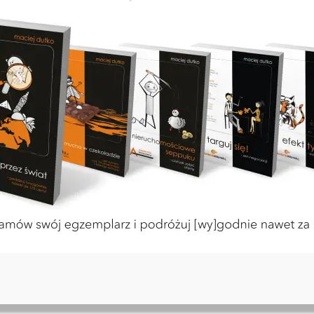
 minut czytania
PINTEREST
WYKOP