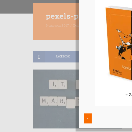
pexels-photo-266185
9 czerwca 2017
Dodaj komentarz
Jacek Obolewicz
1
FACEBOOK
TWITTER
x