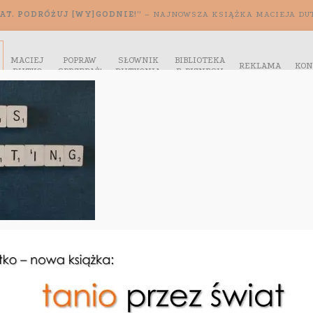
AT. PODRÓŻUJ [WY]GODNIE!”
– NAJNOWSZA KSIĄŻKA MACIEJA DU
MACIEJ
POPRAW
SŁOWNIK
BIBLIOTEKA
REKLAMA
KON
DUTKO
SPRZEDAŻ!
DUTKONIA
E-BIZNESU