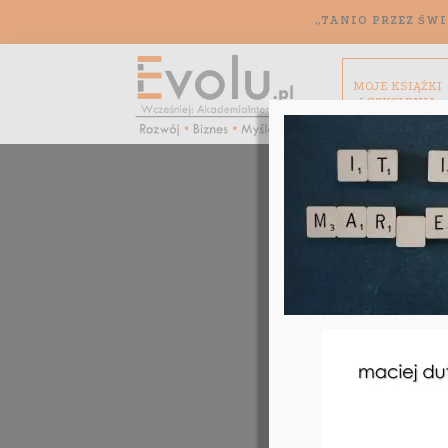
„TANIO PRZEZ ŚWI
MOJE KSIĄŻKI
I SZKOLENIA