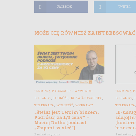
FACEBOOK
TWITTER
MOŻE CIĘ RÓWNIEŻ ZAINTERESOWAĆ
,
"LAMPKĄ PO OCZACH" - WYWIADY
"LAMPKĄ PO
,
,
,
,
E-BIZNES
PODRÓŻE
ROZWÓJ OSOBISTY
E-BIZNES
,
,
TELEPRACA
WOLNOŚĆ
WYPRAWY
TELEPRACA
„Świat jest Twoim biurem.
„E-usłu
Podróżuj za 1/3 ceny” –
zda[o]ln
Maciej Dutko [podcast
[konfere
„Złapani w sieć”]
biznesu.
2 minut czytania
1 minut czyt