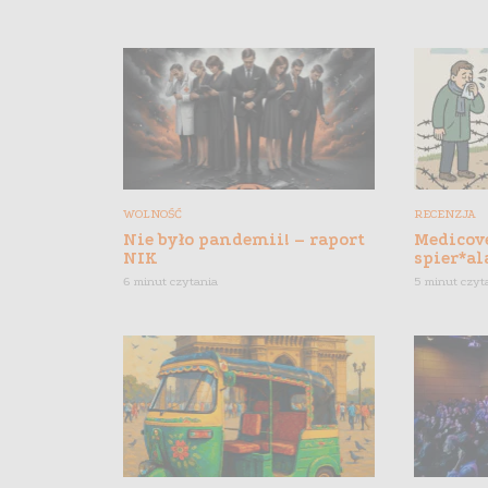
WOLNOŚĆ
RECENZJA
Nie było pandemii! – raport
Medicove
NIK
spier*al
6 minut czytania
5 minut czyt