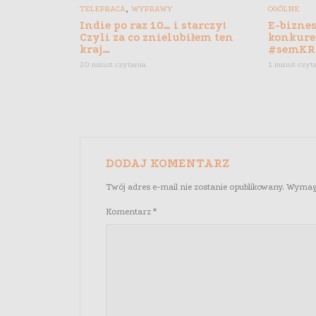
,
TELEPRACA
WYPRAWY
OGÓLNE
Indie po raz 10… i starczy!
E-biznes
Czyli za co znielubiłem ten
konkure
kraj…
#semKR
20 minut czytania
1 minut czyt
DODAJ KOMENTARZ
Twój adres e-mail nie zostanie opublikowany.
Wymaga
Komentarz
*