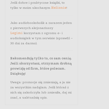
Jeśli dobre i praktyczne książki, to
tylko w moim ukochanym
Helionie
!
Jako audiobookoholik a zarazem jeden
z pierwszych akcjonariuszy
Legimi
korzystam z ogromu e- i
audioksiążek w tym serwisie (sprawdź –
30 dni za darmo).
Rekomenduję tylko to, co sam cenię.
Jeśli skorzystasz, otrzymam drobną
prowizję od firm, które polecam.
Dziękuję!
Uwaga: promocje się zmieniają, a ja nie
za wszystkim nadążam. Jeśli któraś z
nich się zakończyła lub zmieniła, daj mi
znać, a uaktualnię opis.