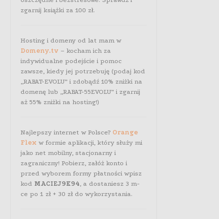
zgarnij książki za 100 zł.
Hosting i domeny od lat mam w
Domeny.tv
– kocham ich za
indywidualne podejście i pomoc
zawsze, kiedy jej potrzebuję (podaj kod
„RABAT-EVOLU” i zdobądź 10% zniżki na
domenę lub „RABAT-55EVOLU” i zgarnij
aż 55% zniżki na hosting!)
Najlepszy internet w Polsce?
Orange
Flex
w formie aplikacji, który służy mi
jako net mobilny, stacjonarny i
zagraniczny! Pobierz, załóż konto i
przed wyborem formy płatności wpisz
kod
MACIEJ9K94
, a dostaniesz 3 m-
ce po 1 zł + 30 zł do wykorzystania.