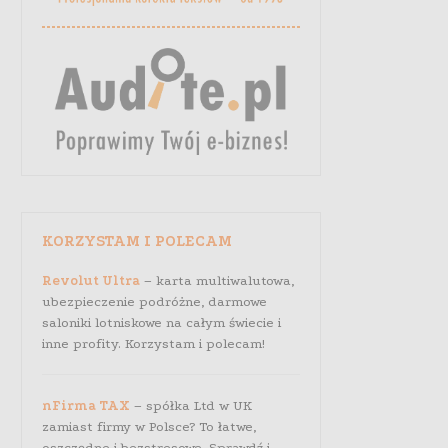
KORZYSTAM I POLECAM
Revolut Ultra
– karta multiwalutowa,
ubezpieczenie podróżne, darmowe
saloniki lotniskowe na całym świecie i
inne profity. Korzystam i polecam!
nFirma TAX
– spółka Ltd w UK
zamiast firmy w Polsce? To łatwe,
oszczędne i bezstresowe. Sprawdź i