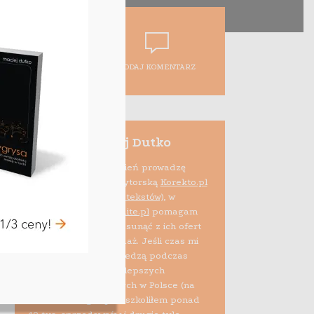
DODAJ KOMENTARZ
Maciej Dutko
Na co dzień prowadzę
firmę edytorską
Korekto.pl
(korekta tekstów)
, w
ramach projektu
Audite.pl
pomagam
też e-sprzedawcom usunąć z ich ofert
błędy psujące sprzedaż. Jeśli czas mi
pozwala, dzielę się wiedzą podczas
szkoleń i zajęć na najlepszych
uczelniach biznesowych w Polsce (na
zlecenie Allegro przeszkoliłem ponad