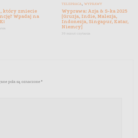
,
TELEPRACA
WYPRAWY
, który zmiecie
Wyprawa: Azja & S-ka 2025
ncję? Wpadaj na
[Gruzja, Indie, Malezja,
K!
Indonezja, Singapur, Katar,
Niemcy]
ania
39 minut czytania
ne pola są oznaczone
*