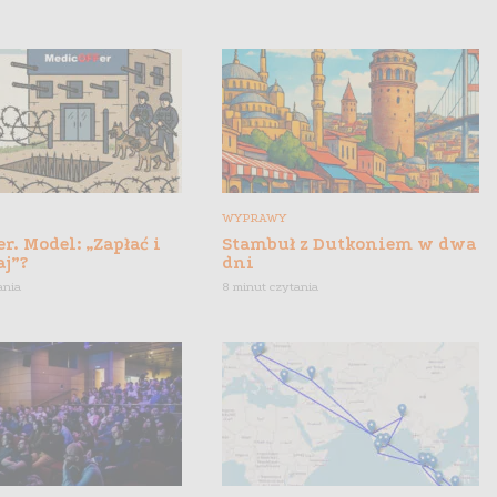
WYPRAWY
r. Model: „Zapłać i
Stambuł z Dutkoniem w dwa
aj”?
dni
ania
8 minut czytania