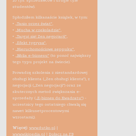
10 tys. sprzedawców i drugie tyle
studentów).
Spłodziłem kilkanaście książek, w tym:
•
„Tanio przez świat”
,
•
„Mucha w czekoladzie”
,
•
„Targuj się! Zen negocjacji”
,
•
„Efekt tygrysa”
,
•
„Nieruchomościowe seppuku”
,
•
„Biblia e-biznesu”
(to ponoć największy
tego typu projekt na świecie).
Prowadzę szkolenia z niestandardowej
obsługi klienta („Zen obsługi klienta”), z
negocjacji („Zen negocjacji”) oraz ze
skutecznych metod zwiększania e-
sprzedaży (
„E-biznes do Kwadratu”
) -
uczestnicy tego ostatniego chwalą się
nawet kilkusetprocentowymi
wzrostami;).
Więcej:
www.dutko.pl
|
www.wikipedia.pl
|
Dołącz na FB