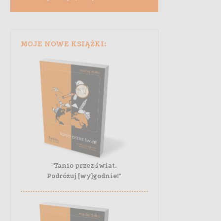
MOJE NOWE KSIĄŻKI:
"Tanio przez świat.
Podróżuj [wy]godnie!"