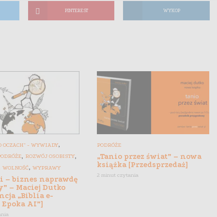
PINTEREST
WYKOP
,
 OCZACH" - WYWIADY
PODRÓŻE
,
,
„Tanio przez świat” – nowa
PODRÓŻE
ROZWÓJ OSOBISTY
książka [Przedsprzedaż]
,
,
WOLNOŚĆ
WYPRAWY
2 minut czytania
gi – biznes naprawdę
y” – Maciej Dutko
ncja „Biblia e-
 Epoka AI”]
ania