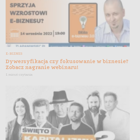
E-BIZNES
Dywersyfikacja czy fokusowanie w biznesie?
Zobacz nagranie webinaru!
1 minut czytania