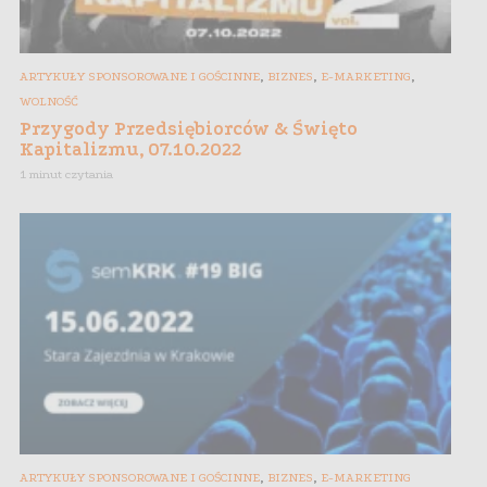
,
,
,
ARTYKUŁY SPONSOROWANE I GOŚCINNE
BIZNES
E-MARKETING
WOLNOŚĆ
Przygody Przedsiębiorców & Święto
Kapitalizmu, 07.10.2022
1 minut czytania
,
,
ARTYKUŁY SPONSOROWANE I GOŚCINNE
BIZNES
E-MARKETING