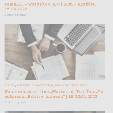
semKRK – wszysko o SEO i SEM – Kraków,
15.06.2022
2 minut czytania
,
,
,
BIZNES
E-BIZNES
E-MARKETING
PRAWO W INTERNECIE
Konferencja on-line „Marketing Tu i Teraz” z
autorami „Biblii e-biznesu” | 18-20.01.2022
1 minut czytania