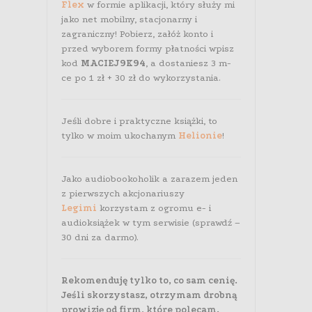
Flex
w formie aplikacji, który służy mi
jako net mobilny, stacjonarny i
zagraniczny! Pobierz, załóż konto i
przed wyborem formy płatności wpisz
kod
MACIEJ9K94
, a dostaniesz 3 m-
ce po 1 zł + 30 zł do wykorzystania.
Jeśli dobre i praktyczne książki, to
tylko w moim ukochanym
Helionie
!
Jako audiobookoholik a zarazem jeden
z pierwszych akcjonariuszy
Legimi
korzystam z ogromu e- i
audioksiążek w tym serwisie (sprawdź –
30 dni za darmo).
Rekomenduję tylko to, co sam cenię.
Jeśli skorzystasz, otrzymam drobną
prowizję od firm, które polecam.