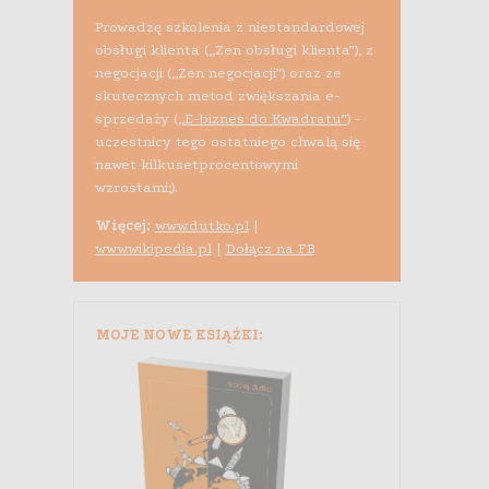
Prowadzę szkolenia z niestandardowej
obsługi klienta („Zen obsługi klienta”), z
negocjacji („Zen negocjacji”) oraz ze
skutecznych metod zwiększania e-
sprzedaży (
„E-biznes do Kwadratu”
) -
uczestnicy tego ostatniego chwalą się
nawet kilkusetprocentowymi
wzrostami;).
Więcej:
www.dutko.pl
|
www.wikipedia.pl
|
Dołącz na FB
MOJE NOWE KSIĄŻKI: