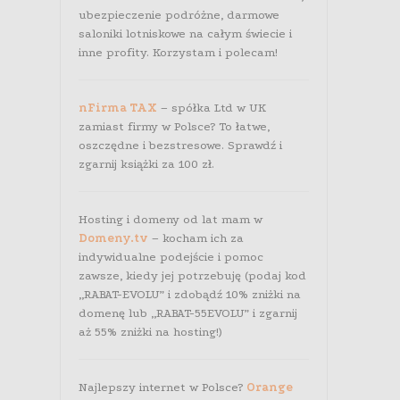
ubezpieczenie podróżne, darmowe
saloniki lotniskowe na całym świecie i
inne profity. Korzystam i polecam!
nFirma TAX
– spółka Ltd w UK
zamiast firmy w Polsce? To łatwe,
oszczędne i bezstresowe. Sprawdź i
zgarnij książki za 100 zł.
Hosting i domeny od lat mam w
Domeny.tv
– kocham ich za
indywidualne podejście i pomoc
zawsze, kiedy jej potrzebuję (podaj kod
„RABAT-EVOLU” i zdobądź 10% zniżki na
domenę lub „RABAT-55EVOLU” i zgarnij
aż 55% zniżki na hosting!)
Najlepszy internet w Polsce?
Orange