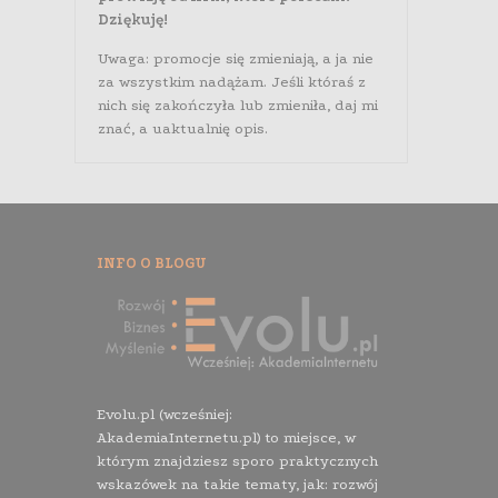
Dziękuję!
Uwaga: promocje się zmieniają, a ja nie
za wszystkim nadążam. Jeśli któraś z
nich się zakończyła lub zmieniła, daj mi
znać, a uaktualnię opis.
INFO O BLOGU
Evolu.pl (wcześniej:
AkademiaInternetu.pl) to miejsce, w
którym znajdziesz sporo praktycznych
wskazówek na takie tematy, jak: rozwój