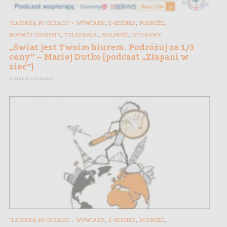
,
,
,
"LAMPKĄ PO OCZACH" - WYWIADY
E-BIZNES
PODRÓŻE
,
,
,
ROZWÓJ OSOBISTY
TELEPRACA
WOLNOŚĆ
WYPRAWY
„Świat jest Twoim biurem. Podróżuj za 1/3
ceny” – Maciej Dutko [podcast „Złapani w
sieć”]
2 minut czytania
,
,
,
"LAMPKĄ PO OCZACH" - WYWIADY
E-BIZNES
PODRÓŻE