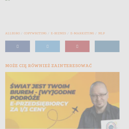
ALLEGRO
COPYWRITING
E-BIZNES
E-MARKETING
NLP
MOŻE CIĘ RÓWNIEŻ ZAINTERESOWAĆ