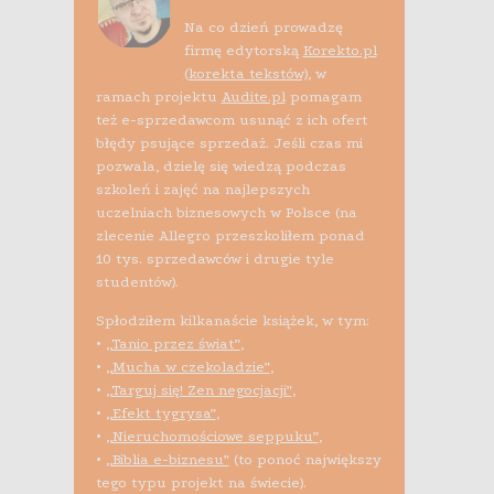
Na co dzień prowadzę
firmę edytorską
Korekto.pl
(korekta tekstów)
, w
ramach projektu
Audite.pl
pomagam
też e-sprzedawcom usunąć z ich ofert
błędy psujące sprzedaż. Jeśli czas mi
pozwala, dzielę się wiedzą podczas
szkoleń i zajęć na najlepszych
uczelniach biznesowych w Polsce (na
zlecenie Allegro przeszkoliłem ponad
10 tys. sprzedawców i drugie tyle
studentów).
Spłodziłem kilkanaście książek, w tym:
•
„Tanio przez świat”
,
•
„Mucha w czekoladzie”
,
•
„Targuj się! Zen negocjacji”
,
•
„Efekt tygrysa”
,
•
„Nieruchomościowe seppuku”
,
•
„Biblia e-biznesu”
(to ponoć największy
tego typu projekt na świecie).