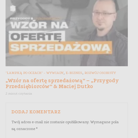
,
,
"LAMPKĄ PO OCZACH" - WYWIADY
E-BIZNES
ROZWÓJ OSOBISTY
„Wzór na ofertę sprzedażową” – „Przygody
Przedsiębiorców” & Maciej Dutko
2 minut czytania
DODAJ KOMENTARZ
Twój adres e-mail nie zostanie opublikowany.
Wymagane pola
są oznaczone
*