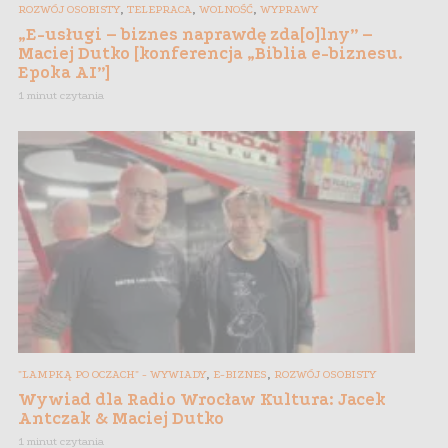
,
,
,
ROZWÓJ OSOBISTY
TELEPRACA
WOLNOŚĆ
WYPRAWY
„E-usługi – biznes naprawdę zda[o]lny” –
Maciej Dutko [konferencja „Biblia e-biznesu.
Epoka AI”]
1 minut czytania
,
,
"LAMPKĄ PO OCZACH" - WYWIADY
E-BIZNES
ROZWÓJ OSOBISTY
Wywiad dla Radio Wrocław Kultura: Jacek
Antczak & Maciej Dutko
1 minut czytania