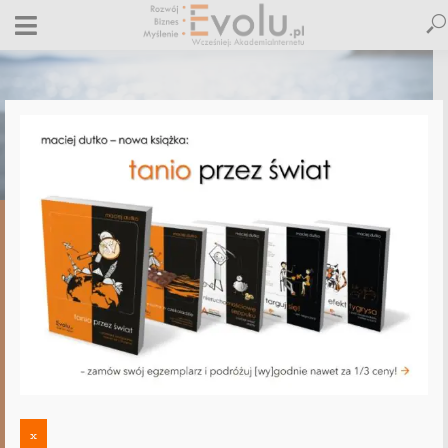
,
,
,
,
ALLEGRO
E-BIZNES
E-MARKETING
FUNKCJONALNOŚĆ STRON WWW
NLP
Nowe Audite.pl – zgarnij atrakcyjną
ofertę audytu!
18 czerwca 2013
Dodaj komentarz
Maciej Dutko
1 minut czytania
DODAJ
KOMENTARZ
x