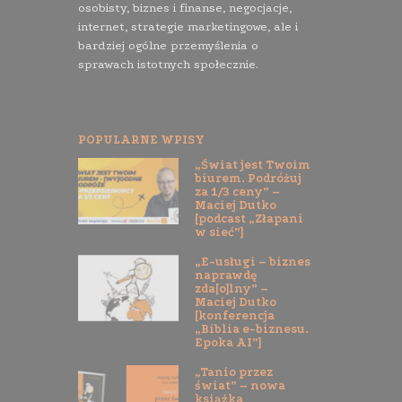
osobisty, biznes i finanse, negocjacje,
internet, strategie marketingowe, ale i
bardziej ogólne przemyślenia o
sprawach istotnych społecznie.
POPULARNE WPISY
„Świat jest Twoim
biurem. Podróżuj
za 1/3 ceny” –
Maciej Dutko
[podcast „Złapani
w sieć”]
„E-usługi – biznes
naprawdę
zda[o]lny” –
Maciej Dutko
[konferencja
„Biblia e-biznesu.
Epoka AI”]
„Tanio przez
świat” – nowa
książka