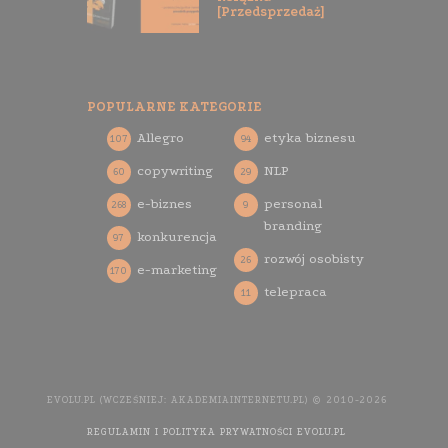
[Przedsprzedaż]
POPULARNE KATEGORIE
Allegro
etyka biznesu
107
94
copywriting
NLP
60
29
e-biznes
personal
268
9
branding
konkurencja
97
rozwój osobisty
26
e-marketing
170
telepraca
11
EVOLU.PL (WCZEŚNIEJ: AKADEMIAINTERNETU.PL) © 2010-2026
REGULAMIN I POLITYKA PRYWATNOŚCI EVOLU.PL