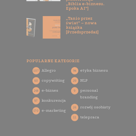
„Biblia e-biznesu.
Epoka AI”]
„Tanio przez
świat” – nowa
książka
[Przedsprzedaż]
POPULARNE KATEGORIE
Allegro
etyka biznesu
107
94
copywriting
NLP
60
29
e-biznes
personal
268
9
branding
konkurencja
97
rozwój osobisty
26
e-marketing
170
telepraca
11