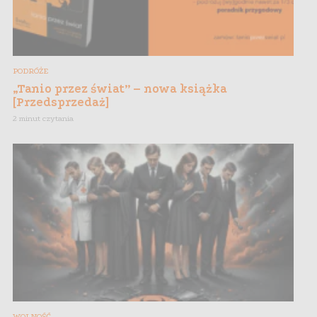
PODRÓŻE
„Tanio przez świat” – nowa książka
[Przedsprzedaż]
2 minut czytania
WOLNOŚĆ