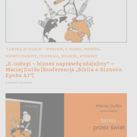
,
,
,
"LAMPKĄ PO OCZACH" - WYWIADY
E-BIZNES
PODRÓŻE
,
,
,
ROZWÓJ OSOBISTY
TELEPRACA
WOLNOŚĆ
WYPRAWY
„E-usługi – biznes naprawdę zda[o]lny” –
Maciej Dutko [konferencja „Biblia e-biznesu.
Epoka AI”]
1 minut czytania