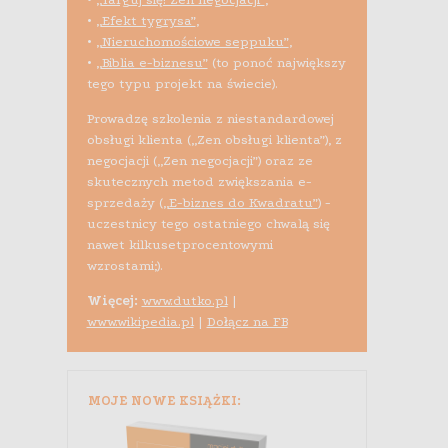
•
„Efekt tygrysa”
,
•
„Nieruchomościowe seppuku”
,
•
„Biblia e-biznesu”
(to ponoć największy
tego typu projekt na świecie).
Prowadzę szkolenia z niestandardowej
obsługi klienta („Zen obsługi klienta”), z
negocjacji („Zen negocjacji”) oraz ze
skutecznych metod zwiększania e-
sprzedaży (
„E-biznes do Kwadratu”
) -
uczestnicy tego ostatniego chwalą się
nawet kilkusetprocentowymi
wzrostami;).
Więcej:
www.dutko.pl
|
www.wikipedia.pl
|
Dołącz na FB
MOJE NOWE KSIĄŻKI: