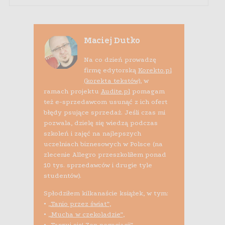
Maciej Dutko
Na co dzień prowadzę
firmę edytorską
Korekto.pl
(korekta tekstów)
, w
ramach projektu
Audite.pl
pomagam
też e-sprzedawcom usunąć z ich ofert
błędy psujące sprzedaż. Jeśli czas mi
pozwala, dzielę się wiedzą podczas
szkoleń i zajęć na najlepszych
uczelniach biznesowych w Polsce (na
zlecenie Allegro przeszkoliłem ponad
10 tys. sprzedawców i drugie tyle
studentów).
Spłodziłem kilkanaście książek, w tym:
•
„Tanio przez świat”
,
•
„Mucha w czekoladzie”
,
•
„Targuj się! Zen negocjacji”
,