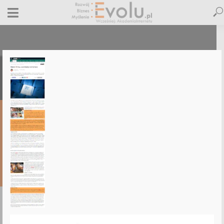
onet-wywiad
4 grudnia 2014
Dodaj komentarz
Maciej Dutko
1 minut czytania
DODAJ
KOMENTARZ