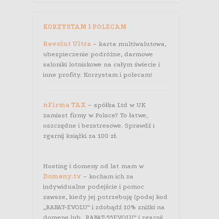
KORZYSTAM I POLECAM
Revolut Ultra
– karta multiwalutowa,
ubezpieczenie podróżne, darmowe
saloniki lotniskowe na całym świecie i
inne profity. Korzystam i polecam!
nFirma TAX
– spółka Ltd w UK
zamiast firmy w Polsce? To łatwe,
oszczędne i bezstresowe. Sprawdź i
zgarnij książki za 100 zł.
Hosting i domeny od lat mam w
Domeny.tv
– kocham ich za
indywidualne podejście i pomoc
zawsze, kiedy jej potrzebuję (podaj kod
„RABAT-EVOLU” i zdobądź 10% zniżki na
domenę lub „RABAT-55EVOLU” i zgarnij