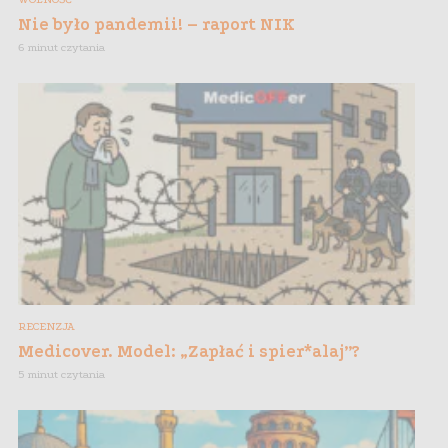
Nie było pandemii! – raport NIK
6 minut czytania
RECENZJA
Medicover. Model: „Zapłać i spier*alaj”?
5 minut czytania