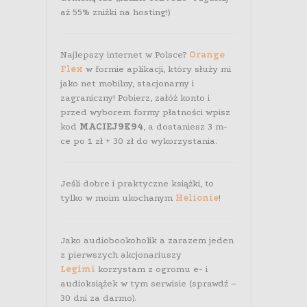
aż 55% zniżki na hosting!)
Najlepszy internet w Polsce?
Orange
Flex
w formie aplikacji, który służy mi
jako net mobilny, stacjonarny i
zagraniczny! Pobierz, załóż konto i
przed wyborem formy płatności wpisz
kod
MACIEJ9K94
, a dostaniesz 3 m-
ce po 1 zł + 30 zł do wykorzystania.
Jeśli dobre i praktyczne książki, to
tylko w moim ukochanym
Helionie
!
Jako audiobookoholik a zarazem jeden
z pierwszych akcjonariuszy
Legimi
korzystam z ogromu e- i
audioksiążek w tym serwisie (sprawdź –
30 dni za darmo).