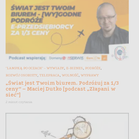
,
,
,
"LAMPKĄ PO OCZACH" - WYWIADY
E-BIZNES
PODRÓŻE
,
,
,
ROZWÓJ OSOBISTY
TELEPRACA
WOLNOŚĆ
WYPRAWY
„Świat jest Twoim biurem. Podróżuj za 1/3
ceny” – Maciej Dutko [podcast „Złapani w
sieć”]
2 minut czytania