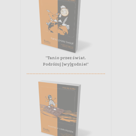
"Tanio przez świat.
Podróżuj [wy]godnie!"