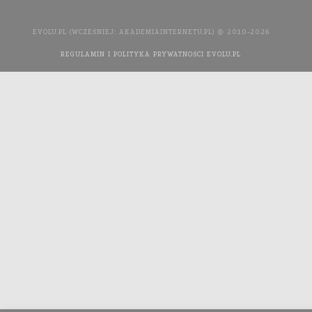
EVOLU.PL (WCZEŚNIEJ: AKADEMIAINTERNETU.PL) © 2010-2026
REGULAMIN I POLITYKA PRYWATNOŚCI EVOLU.PL
WYKONANIE
STRONY INTERNETOWEJ: AGENCJA INTERAKTYWNA MEDIA
YOU NEED