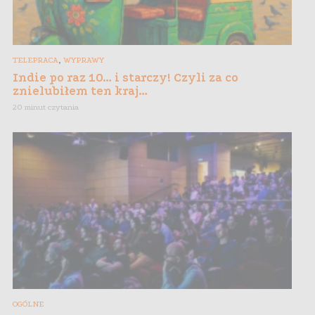
,
TELEPRACA
WYPRAWY
Indie po raz 10… i starczy! Czyli za co
znielubiłem ten kraj…
20 minut czytania
OGÓLNE