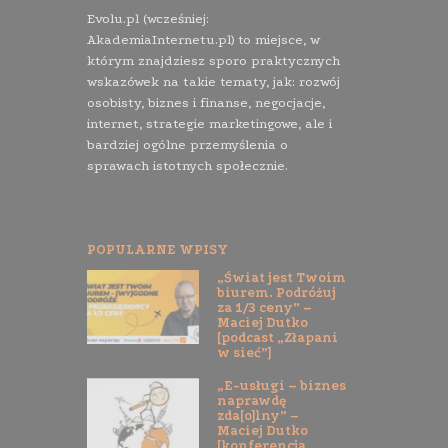
Evolu.pl (wcześniej:
AkademiaInternetu.pl) to miejsce, w
którym znajdziesz sporo praktycznych
wskazówek na takie tematy, jak: rozwój
osobisty, biznes i finanse, negocjacje,
internet, strategie marketingowe, ale i
bardziej ogólne przemyślenia o
sprawach istotnych społecznie.
POPULARNE WPISY
„Świat jest Twoim
biurem. Podróżuj
za 1/3 ceny” –
Maciej Dutko
[podcast „Złapani
w sieć”]
„E-usługi – biznes
naprawdę
zda[o]lny” –
Maciej Dutko
[konferencja