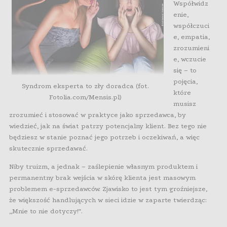
Współwidz
enie,
współczuci
e, empatia,
zrozumieni
e, wczucie
się – to
pojęcia,
Syndrom eksperta to zły doradca (fot.
które
Fotolia.com/Mensis.pl)
musisz
zrozumieć i stosować w praktyce jako sprzedawca, by
wiedzieć, jak na świat patrzy potencjalny klient. Bez tego nie
będziesz w stanie poznać jego potrzeb i oczekiwań, a więc
skutecznie sprzedawać.
Niby truizm, a jednak – zaślepienie własnym produktem i
permanentny brak wejścia w skórę klienta jest masowym
problemem e-sprzedawców. Zjawisko to jest tym groźniejsze,
że większość handlujących w sieci idzie w zaparte twierdząc:
„Mnie to nie dotyczy!”.