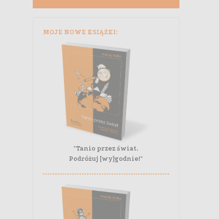
MOJE NOWE KSIĄŻKI:
"Tanio przez świat.
Podróżuj [wy]godnie!"