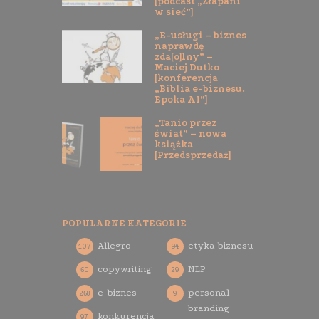
[podcast „Złapani
w sieć”]
„E-usługi – biznes
naprawdę
zda[o]lny” –
Maciej Dutko
[konferencja
„Biblia e-biznesu.
Epoka AI”]
„Tanio przez
świat” – nowa
książka
[Przedsprzedaż]
POPULARNE KATEGORIE
Allegro
etyka biznesu
107
94
copywriting
NLP
60
29
e-biznes
personal
268
9
branding
konkurencja
97