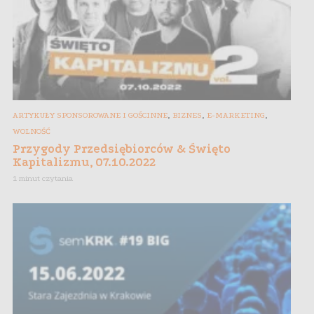
,
,
,
ARTYKUŁY SPONSOROWANE I GOŚCINNE
BIZNES
E-MARKETING
WOLNOŚĆ
Przygody Przedsiębiorców & Święto
Kapitalizmu, 07.10.2022
1 minut czytania