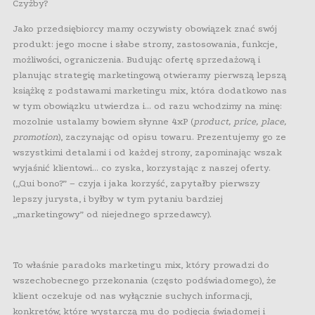
Czyżby?
Jako przedsiębiorcy mamy oczywisty obowiązek znać swój
produkt: jego mocne i słabe strony, zastosowania, funkcje,
możliwości, ograniczenia. Budując ofertę sprzedażową i
planując strategię marketingową otwieramy pierwszą lepszą
książkę z podstawami marketingu mix, która dodatkowo nas
w tym obowiązku utwierdza i… od razu wchodzimy na minę:
mozolnie ustalamy bowiem słynne 4xP (
product, price, place,
promotion
), zaczynając od opisu towaru. Prezentujemy go ze
wszystkimi detalami i od każdej strony, zapominając wszak
wyjaśnić klientowi… co zyska, korzystając z naszej oferty.
(„Qui bono?” – czyja i jaka korzyść, zapytałby pierwszy
lepszy jurysta, i byłby w tym pytaniu bardziej
„marketingowy” od niejednego sprzedawcy).
To właśnie paradoks marketingu mix, który prowadzi do
wszechobecnego przekonania (często podświadomego), że
klient oczekuje od nas wyłącznie suchych informacji,
konkretów, które wystarczą mu do podjęcia świadomej i