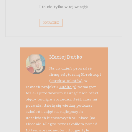
I to nie tylko w tej wersji;):
ODPOWIEDZ
Maciej Dutko
Na co dzień prowadzę
firmę edytorską
Korekto.pl
(korekta tekstów)
, w
ramach projektu
Audite.pl
pomagam
też e-sprzedawcom usunąć z ich ofert
błędy psujące sprzedaż. Jeśli czas mi
pozwala, dzielę się wiedzą podczas
szkoleń i zajęć na najlepszych
uczelniach biznesowych w Polsce (na
zlecenie Allegro przeszkoliłem ponad
10 tys. sprzedawców i drugie tyle