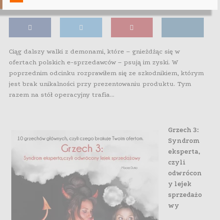
Ciąg dalszy walki z demonami, które – gnieżdżąc się w
ofertach polskich e-sprzedawców – psują im zyski. W
poprzednim odcinku rozprawiłem się ze szkodnikiem, którym
jest brak unikalności przy prezentowaniu produktu. Tym
razem na stół operacyjny trafia…
Grzech 3:
Syndrom
eksperta,
czyli
odwrócon
y lejek
sprzedażo
wy