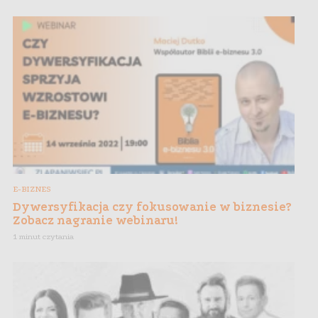
E-BIZNES
Dywersyfikacja czy fokusowanie w biznesie?
Zobacz nagranie webinaru!
1 minut czytania