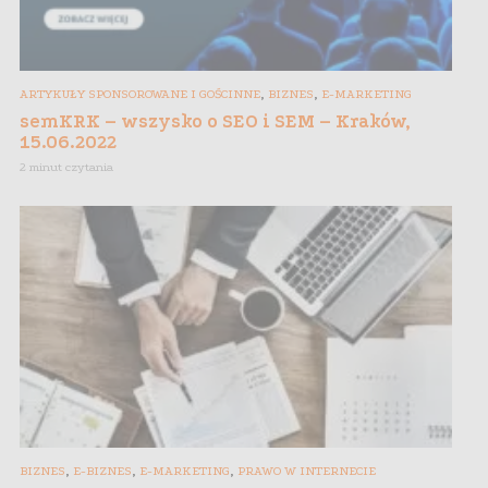
,
,
ARTYKUŁY SPONSOROWANE I GOŚCINNE
BIZNES
E-MARKETING
semKRK – wszysko o SEO i SEM – Kraków,
15.06.2022
2 minut czytania
,
,
,
BIZNES
E-BIZNES
E-MARKETING
PRAWO W INTERNECIE