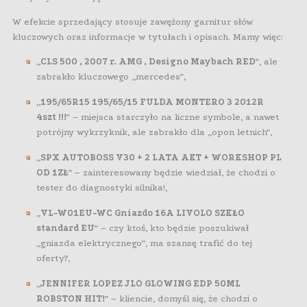
W efekcie sprzedający stosuje zawężony garnitur słów
kluczowych oraz informacje w tytułach i opisach. Mamy więc:
„
CLS 500 , 2007 r. AMG , Designo Maybach RED
”, ale
zabrakło kluczowego „mercedes”,
„
195/65R15 195/65/15 FULDA MONTERO 3 2012R
4szt !!!
” – miejsca starczyło na liczne symbole, a nawet
potrójny wykrzyknik, ale zabrakło dla „opon letnich”,
„
SPX AUTOBOSS V30 + 2 LATA AKT + WORKSHOP PL
OD 1ZŁ
” – zainteresowany będzie wiedział, że chodzi o
tester do diagnostyki silnika!,
„
VL-W01EU-WC Gniazdo 16A LIVOLO SZKŁO
standard EU
” – czy ktoś, kto będzie poszukiwał
„gniazda elektrycznego”, ma szansę trafić do tej
oferty?,
„
JENNIFER LOPEZ JLO GLOWING EDP 50ML
ROBSTON HIT!
” – kliencie, domyśl się, że chodzi o