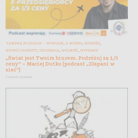
,
,
,
"LAMPKĄ PO OCZACH" - WYWIADY
E-BIZNES
PODRÓŻE
,
,
,
ROZWÓJ OSOBISTY
TELEPRACA
WOLNOŚĆ
WYPRAWY
„Świat jest Twoim biurem. Podróżuj za 1/3
ceny” – Maciej Dutko [podcast „Złapani w
sieć”]
2 minut czytania