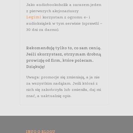
Jako audiobookoholik a zarazem jeden
z pierwszych akcjonariuszy
Legimi
korzystam z ogromu e- i
audioksiążek w tym serwisie (sprawdź –
30 dni za darmo).
Rekomenduję tylko to, co sam cenię.
Jeśli skorzystasz, otrzymam drobną
prowizję od firm, które polecam.
Dziękuję!
Uwaga: promocje się zmieniają, a ja nie
za wszystkim nadążam. Jeśli któraś z
nich się zakończyła lub zmieniła, daj mi
znać, a uaktualnię opis.
INFO O BLOGU