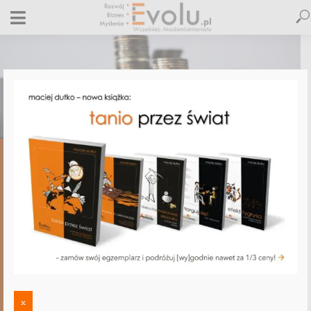
,
,
,
,
ALLEGRO
COPYWRITING
E-BIZNES
E-MARKETING
NLP
10 grzechów głównych, czyli czego
brakuje Twoim ofertom. Grzech 3:
Syndrom eksperta, czyli odwrócony
lejek sprzedażowy
27 listopada 2012
2 komentarze
Maciej Dutko
6 minut czytania
x
2 KOMENTARZE