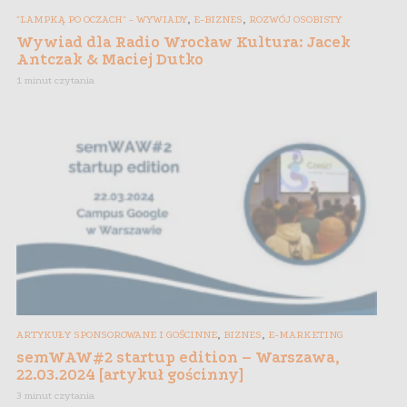
,
,
"LAMPKĄ PO OCZACH" - WYWIADY
E-BIZNES
ROZWÓJ OSOBISTY
Wywiad dla Radio Wrocław Kultura: Jacek
Antczak & Maciej Dutko
1 minut czytania
,
,
ARTYKUŁY SPONSOROWANE I GOŚCINNE
BIZNES
E-MARKETING
semWAW#2 startup edition – Warszawa,
22.03.2024 [artykuł gościnny]
3 minut czytania