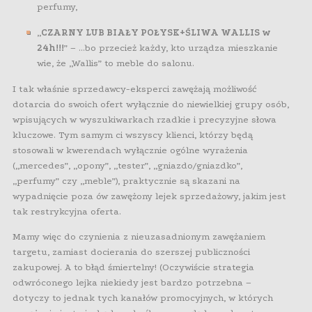
perfumy,
„
CZARNY LUB BIAŁY POŁYSK+ŚLIWA WALLIS w
24h!!!
” – …bo przecież każdy, kto urządza mieszkanie
wie, że „Wallis” to meble do salonu.
I tak właśnie sprzedawcy-eksperci zawężają możliwość
dotarcia do swoich ofert wyłącznie do niewielkiej grupy osób,
wpisujących w wyszukiwarkach rzadkie i precyzyjne słowa
kluczowe. Tym samym ci wszyscy klienci, którzy będą
stosowali w kwerendach wyłącznie ogólne wyrażenia
(„mercedes”, „opony”, „tester”, „gniazdo/gniazdko”,
„perfumy” czy „meble”), praktycznie są skazani na
wypadnięcie poza ów zawężony lejek sprzedażowy, jakim jest
tak restrykcyjna oferta.
Mamy więc do czynienia z nieuzasadnionym zawężaniem
targetu, zamiast docierania do szerszej publiczności
zakupowej. A to błąd śmiertelny! (Oczywiście strategia
odwróconego lejka niekiedy jest bardzo potrzebna –
dotyczy to jednak tych kanałów promocyjnych, w których