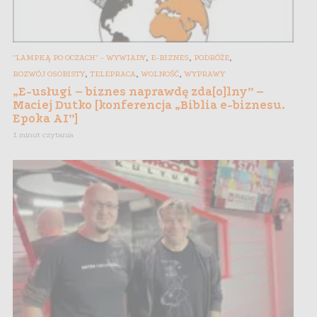
,
,
,
"LAMPKĄ PO OCZACH" - WYWIADY
E-BIZNES
PODRÓŻE
,
,
,
ROZWÓJ OSOBISTY
TELEPRACA
WOLNOŚĆ
WYPRAWY
„E-usługi – biznes naprawdę zda[o]lny” –
Maciej Dutko [konferencja „Biblia e-biznesu.
Epoka AI”]
1 minut czytania