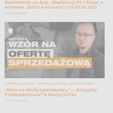
Konferencja on-line „Marketing Tu i Teraz” z
autorami „Biblii e-biznesu” | 18-20.01.2022
1 minut czytania
,
,
"LAMPKĄ PO OCZACH" - WYWIADY
E-BIZNES
ROZWÓJ OSOBISTY
„Wzór na ofertę sprzedażową” – „Przygody
Przedsiębiorców” & Maciej Dutko
2 minut czytania