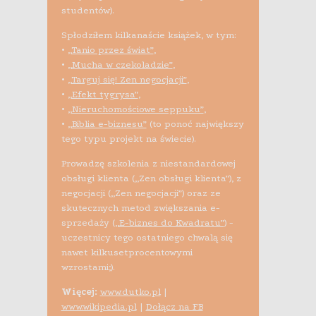
studentów).
Spłodziłem kilkanaście książek, w tym:
•
„Tanio przez świat”
,
•
„Mucha w czekoladzie”
,
•
„Targuj się! Zen negocjacji”
,
•
„Efekt tygrysa”
,
•
„Nieruchomościowe seppuku”
,
•
„Biblia e-biznesu”
(to ponoć największy
tego typu projekt na świecie).
Prowadzę szkolenia z niestandardowej
obsługi klienta („Zen obsługi klienta”), z
negocjacji („Zen negocjacji”) oraz ze
skutecznych metod zwiększania e-
sprzedaży (
„E-biznes do Kwadratu”
) -
uczestnicy tego ostatniego chwalą się
nawet kilkusetprocentowymi
wzrostami;).
Więcej:
www.dutko.pl
|
www.wikipedia.pl
|
Dołącz na FB