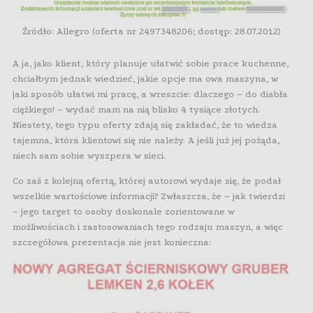
Źródło: Allegro (oferta nr 2497348206; dostęp: 28.07.2012)
A ja, jako klient, który planuje ułatwić sobie prace kuchenne,
chciałbym jednak wiedzieć, jakie opcje ma owa maszyna, w
jaki sposób ułatwi mi pracę, a wreszcie: dlaczego – do diabła
ciężkiego! – wydać mam na nią blisko 4 tysiące złotych.
Niestety, tego typu oferty zdają się zakładać, że to wiedza
tajemna, która klientowi się nie należy. A jeśli już jej pożąda,
niech sam sobie wyszpera w sieci.
Co zaś z kolejną ofertą, której autorowi wydaje się, że podał
wszelkie wartościowe informacji? Zwłaszcza, że – jak twierdzi
– jego target to osoby doskonale zorientowane w
możliwościach i zastosowaniach tego rodzaju maszyn, a więc
szczegółowa prezentacja nie jest konieczna: