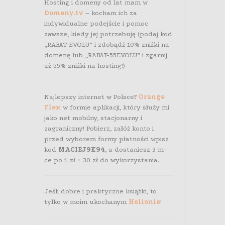
Hosting i domeny od lat mam w
Domeny.tv
– kocham ich za
indywidualne podejście i pomoc
zawsze, kiedy jej potrzebuję (podaj kod
„RABAT-EVOLU” i zdobądź 10% zniżki na
domenę lub „RABAT-55EVOLU” i zgarnij
aż 55% zniżki na hosting!)
Najlepszy internet w Polsce?
Orange
Flex
w formie aplikacji, który służy mi
jako net mobilny, stacjonarny i
zagraniczny! Pobierz, załóż konto i
przed wyborem formy płatności wpisz
kod
MACIEJ9K94
, a dostaniesz 3 m-
ce po 1 zł + 30 zł do wykorzystania.
Jeśli dobre i praktyczne książki, to
tylko w moim ukochanym
Helionie
!