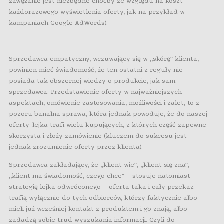
zawężanie jest niezbędne choćby ze względu na koszt
każdorazowego wyświetlenia oferty, jak na przykład w
kampaniach Google AdWords).
Sprzedawca empatyczny, wczuwający się w „skórę” klienta,
powinien mieć świadomość, że ten ostatni z reguły nie
posiada tak obszernej wiedzy o produkcie, jak sam
sprzedawca. Przedstawienie oferty w najważniejszych
aspektach, omówienie zastosowania, możliwości i zalet, to z
pozoru banalna sprawa, która jednak powoduje, że do naszej
oferty-lejka trafi wielu kupujących, z których część zapewne
skorzysta i złoży zamówienie (kluczem do sukcesu jest
jednak zrozumienie oferty przez klienta).
Sprzedawca zakładający, że „klient wie”, „klient się zna”,
„klient ma świadomość, czego chce” – stosuje natomiast
strategię lejka odwróconego – oferta taka i cały przekaz
trafią wyłącznie do tych odbiorców, którzy faktycznie albo
mieli już wcześniej kontakt z produktem i go znają, albo
zadadzą sobie trud wyszukania informacji. Czyli do