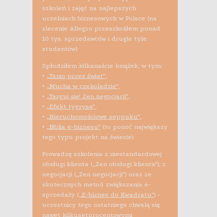
szkoleń i zajęć na najlepszych
uczelniach biznesowych w Polsce (na
zlecenie Allegro przeszkoliłem ponad
10 tys. sprzedawców i drugie tyle
studentów).
Spłodziłem kilkanaście książek, w tym:
•
„Tanio przez świat”
,
•
„Mucha w czekoladzie”
,
•
„Targuj się! Zen negocjacji”
,
•
„Efekt tygrysa”
,
•
„Nieruchomościowe seppuku”
,
•
„Biblia e-biznesu”
(to ponoć największy
tego typu projekt na świecie).
Prowadzę szkolenia z niestandardowej
obsługi klienta („Zen obsługi klienta”), z
negocjacji („Zen negocjacji”) oraz ze
skutecznych metod zwiększania e-
sprzedaży (
„E-biznes do Kwadratu”
) -
uczestnicy tego ostatniego chwalą się
nawet kilkusetprocentowymi