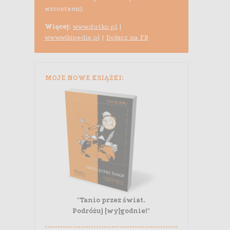
wzrostami;).
Więcej:
www.dutko.pl
|
www.wikipedia.pl
|
Dołącz na FB
MOJE NOWE KSIĄŻKI:
"Tanio przez świat.
Podróżuj [wy]godnie!"