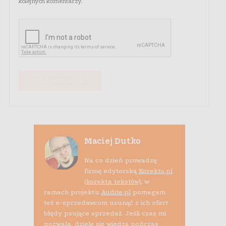
kolejnych komentarzy.
Maciej Dutko
Na co dzień prowadzę
firmę edytorską
Korekto.pl
(korekta tekstów)
, w
ramach projektu
Audite.pl
pomagam
też e-sprzedawcom usunąć z ich ofert
błędy psujące sprzedaż. Jeśli czas mi
pozwala, dzielę się wiedzą podczas