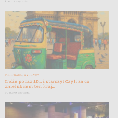
8 minut czytania
,
TELEPRACA
WYPRAWY
Indie po raz 10… i starczy! Czyli za co
znielubiłem ten kraj…
20 minut czytania