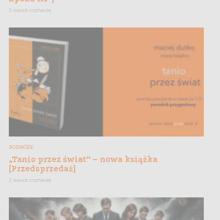
1 minut czytania
PODRÓŻE
„Tanio przez świat” – nowa książka
[Przedsprzedaż]
2 minut czytania