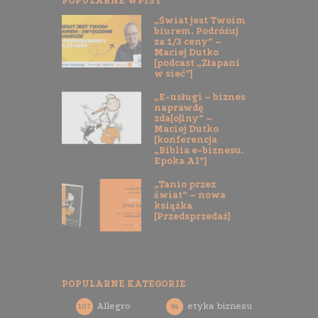
POPULARNE WPISY
„Świat jest Twoim
biurem. Podróżuj
za 1/3 ceny” –
Maciej Dutko
[podcast „Złapani
w sieć”]
„E-usługi – biznes
naprawdę
zda[o]lny” –
Maciej Dutko
[konferencja
„Biblia e-biznesu.
Epoka AI”]
„Tanio przez
świat” – nowa
książka
[Przedsprzedaż]
POPULARNE KATEGORIE
Allegro
etyka biznesu
107
94