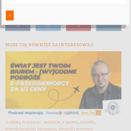
x
MOŻE CIĘ RÓWNIEŻ ZAINTERESOWAĆ
,
,
,
"LAMPKĄ PO OCZACH" - WYWIADY
E-BIZNES
PODRÓŻE
,
,
,
ROZWÓJ OSOBISTY
TELEPRACA
WOLNOŚĆ
WYPRAWY