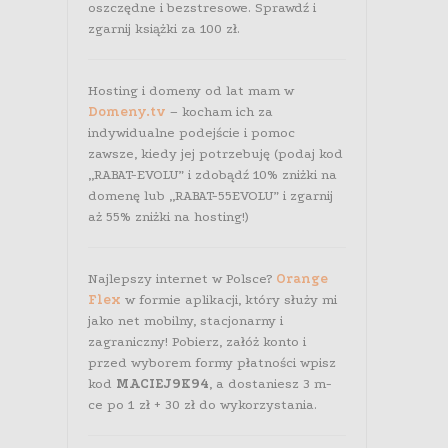
oszczędne i bezstresowe. Sprawdź i
zgarnij książki za 100 zł.
Hosting i domeny od lat mam w
Domeny.tv
– kocham ich za
indywidualne podejście i pomoc
zawsze, kiedy jej potrzebuję (podaj kod
„RABAT-EVOLU” i zdobądź 10% zniżki na
domenę lub „RABAT-55EVOLU” i zgarnij
aż 55% zniżki na hosting!)
Najlepszy internet w Polsce?
Orange
Flex
w formie aplikacji, który służy mi
jako net mobilny, stacjonarny i
zagraniczny! Pobierz, załóż konto i
przed wyborem formy płatności wpisz
kod
MACIEJ9K94
, a dostaniesz 3 m-
ce po 1 zł + 30 zł do wykorzystania.