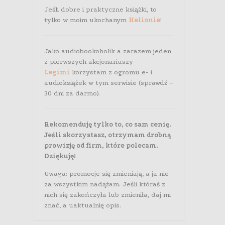
Jeśli dobre i praktyczne książki, to
tylko w moim ukochanym
Helionie
!
Jako audiobookoholik a zarazem jeden
z pierwszych akcjonariuszy
Legimi
korzystam z ogromu e- i
audioksiążek w tym serwisie (sprawdź –
30 dni za darmo).
Rekomenduję tylko to, co sam cenię.
Jeśli skorzystasz, otrzymam drobną
prowizję od firm, które polecam.
Dziękuję!
Uwaga: promocje się zmieniają, a ja nie
za wszystkim nadążam. Jeśli któraś z
nich się zakończyła lub zmieniła, daj mi
znać, a uaktualnię opis.