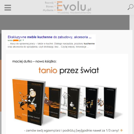
07. description-zly
30 września 2014
Dodaj komentarz
Maciej Dutko
1 minut czytania
DODAJ
KOMENTARZ