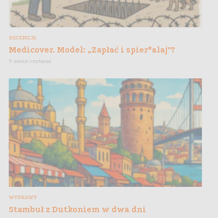
RECENZJA
Medicover. Model: „Zapłać i spier*alaj”?
5 minut czytania
WYPRAWY
Stambuł z Dutkoniem w dwa dni