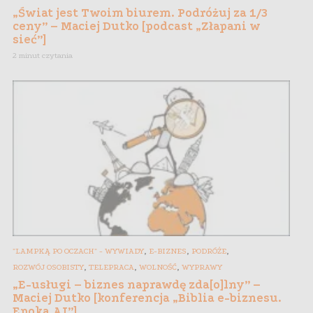
„Świat jest Twoim biurem. Podróżuj za 1/3
ceny” – Maciej Dutko [podcast „Złapani w
sieć”]
2 minut czytania
,
,
,
"LAMPKĄ PO OCZACH" - WYWIADY
E-BIZNES
PODRÓŻE
,
,
,
ROZWÓJ OSOBISTY
TELEPRACA
WOLNOŚĆ
WYPRAWY
„E-usługi – biznes naprawdę zda[o]lny” –
Maciej Dutko [konferencja „Biblia e-biznesu.
Epoka AI”]