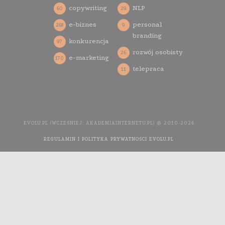
copywriting
NLP
60
29
e-biznes
personal
268
9
branding
konkurencja
97
rozwój osobisty
26
e-marketing
170
telepraca
11
EVOLU.PL (WCZEŚNIEJ: AKADEMIAINTERNETU.PL) © 2010-2026
REGULAMIN I POLITYKA PRYWATNOŚCI EVOLU.PL
WYKONANIE
STRONY INTERNETOWEJ: AGENCJA INTERAKTYWNA MEDIA
YOU NEED