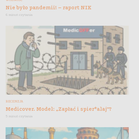
Nie było pandemii! – raport NIK
6 minut czytania
RECENZJA
Medicover. Model: „Zapłać i spier*alaj”?
5 minut czytania