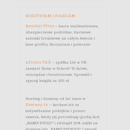
KORZYSTAM I POLECAM
Revolut Ultra
– karta multiwalutowa,
ubezpieczenie podróżne, darmowe
saloniki lotniskowe na całym świecie i
inne profity. Korzystam i polecam!
nFirma TAX
– spółka Ltd w UK
zamiast firmy w Polsce? To łatwe,
oszczędne i bezstresowe. Sprawdź i
zgarnij książki za 100 zł.
Hosting i domeny od lat mam w
Domeny.tv
– kocham ich za
indywidualne podejście i pomoc
zawsze, kiedy jej potrzebuję (podaj kod
„RABAT-EVOLU” i zdobądź 10% zniżki na
domenę lub „RABAT-55EVOLU” i zgarnij