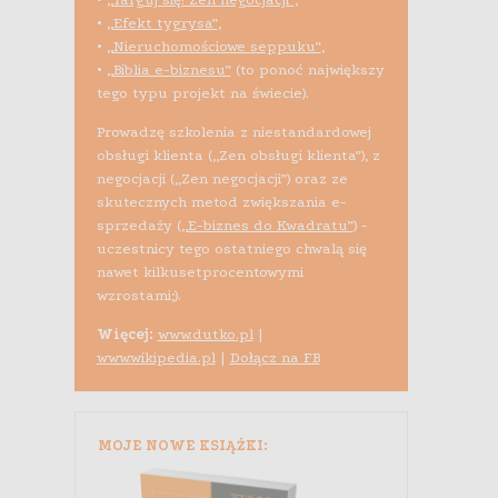
•
„Efekt tygrysa”
,
•
„Nieruchomościowe seppuku”
,
•
„Biblia e-biznesu”
(to ponoć największy
tego typu projekt na świecie).
Prowadzę szkolenia z niestandardowej
obsługi klienta („Zen obsługi klienta”), z
negocjacji („Zen negocjacji”) oraz ze
skutecznych metod zwiększania e-
sprzedaży (
„E-biznes do Kwadratu”
) -
uczestnicy tego ostatniego chwalą się
nawet kilkusetprocentowymi
wzrostami;).
Więcej:
www.dutko.pl
|
www.wikipedia.pl
|
Dołącz na FB
MOJE NOWE KSIĄŻKI: