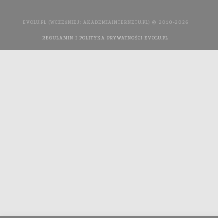
EVOLU.PL (WCZEŚNIEJ: AKADEMIAINTERNETU.PL) © 2010-2026
REGULAMIN I POLITYKA PRYWATNOŚCI EVOLU.PL
WYKONANIE
STRONY INTERNETOWEJ: AGENCJA INTERAKTYWNA MEDIA
YOU NEED