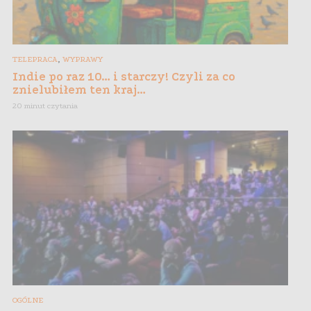
,
TELEPRACA
WYPRAWY
Indie po raz 10… i starczy! Czyli za co
znielubiłem ten kraj…
20 minut czytania
OGÓLNE