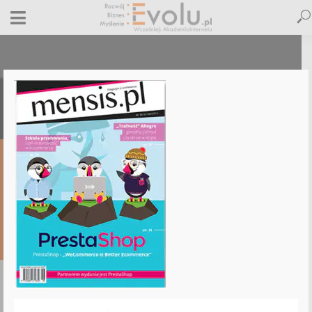
mensis
7 sierpnia 2015
Dodaj komentarz
Maciej Dutko
1 minut czytania
DODAJ
KOMENTARZ