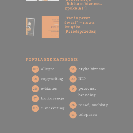
„Biblia e-biznesu.
Epoka AI”]
„Tanio przez
świat” – nowa
książka
[Przedsprzedaż]
POPULARNE KATEGORIE
Allegro
etyka biznesu
107
94
copywriting
NLP
60
29
e-biznes
personal
268
9
branding
konkurencja
97
rozwój osobisty
26
e-marketing
170
telepraca
11