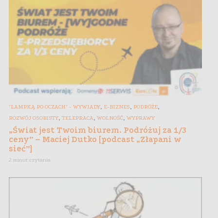
,
,
,
"LAMPKĄ PO OCZACH" - WYWIADY
E-BIZNES
PODRÓŻE
,
,
,
ROZWÓJ OSOBISTY
TELEPRACA
WOLNOŚĆ
WYPRAWY
„Świat jest Twoim biurem. Podróżuj za 1/3
ceny” – Maciej Dutko [podcast „Złapani w
sieć”]
2 minut czytania