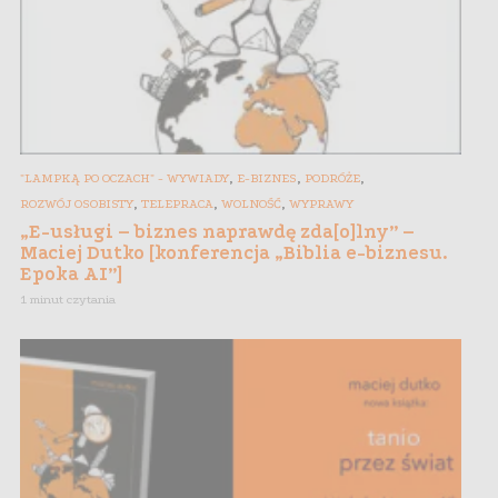
,
,
,
"LAMPKĄ PO OCZACH" - WYWIADY
E-BIZNES
PODRÓŻE
,
,
,
ROZWÓJ OSOBISTY
TELEPRACA
WOLNOŚĆ
WYPRAWY
„E-usługi – biznes naprawdę zda[o]lny” –
Maciej Dutko [konferencja „Biblia e-biznesu.
Epoka AI”]
1 minut czytania