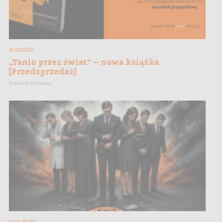
PODRÓŻE
„Tanio przez świat” – nowa książka
[Przedsprzedaż]
2 minut czytania
WOLNOŚĆ