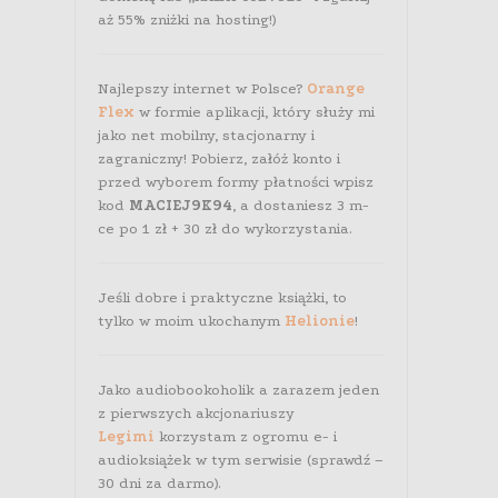
aż 55% zniżki na hosting!)
Najlepszy internet w Polsce?
Orange
Flex
w formie aplikacji, który służy mi
jako net mobilny, stacjonarny i
zagraniczny! Pobierz, załóż konto i
przed wyborem formy płatności wpisz
kod
MACIEJ9K94
, a dostaniesz 3 m-
ce po 1 zł + 30 zł do wykorzystania.
Jeśli dobre i praktyczne książki, to
tylko w moim ukochanym
Helionie
!
Jako audiobookoholik a zarazem jeden
z pierwszych akcjonariuszy
Legimi
korzystam z ogromu e- i
audioksiążek w tym serwisie (sprawdź –
30 dni za darmo).