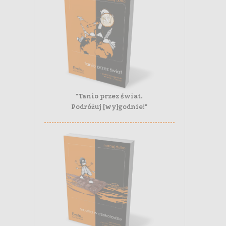
"Tanio przez świat.
Podróżuj [wy]godnie!"