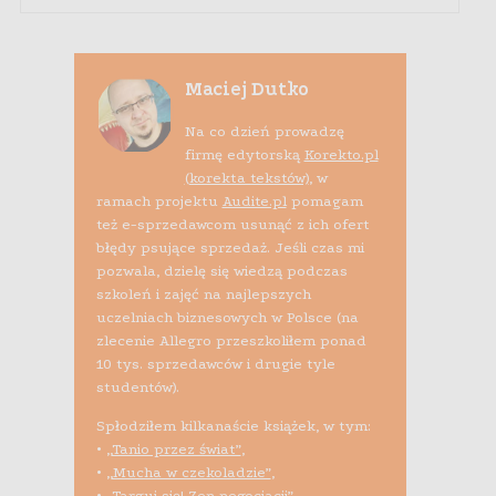
Maciej Dutko
Na co dzień prowadzę
firmę edytorską
Korekto.pl
(korekta tekstów)
, w
ramach projektu
Audite.pl
pomagam
też e-sprzedawcom usunąć z ich ofert
błędy psujące sprzedaż. Jeśli czas mi
pozwala, dzielę się wiedzą podczas
szkoleń i zajęć na najlepszych
uczelniach biznesowych w Polsce (na
zlecenie Allegro przeszkoliłem ponad
10 tys. sprzedawców i drugie tyle
studentów).
Spłodziłem kilkanaście książek, w tym:
•
„Tanio przez świat”
,
•
„Mucha w czekoladzie”
,
•
„Targuj się! Zen negocjacji”
,