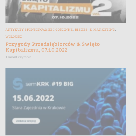
,
,
,
ARTYKUŁY SPONSOROWANE I GOŚCINNE
BIZNES
E-MARKETING
WOLNOŚĆ
Przygody Przedsiębiorców & Święto
Kapitalizmu, 07.10.2022
1 minut czytania