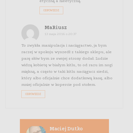
etyczną a nieetyczną.
ODPOWIEDZ
MaRiusz
13 maja 2016 o 20:37
To zwykła manipulacja i naciągactwo, ja bym
raczej w spokoju wyszedł z takiego sklepu, ale
parę słów bym ze swojej strony dodał. Ludzie
widzą kobietę w białym kitlu, to od razu im nogi
miękną, a często w taki kitlu naciągacz siedzi,
który albo oficjalnie chce dodatkową kasę, albo
mniej oficjalnie w kopercie pod stołem.
ODPOWIEDZ
Maciej Dutko