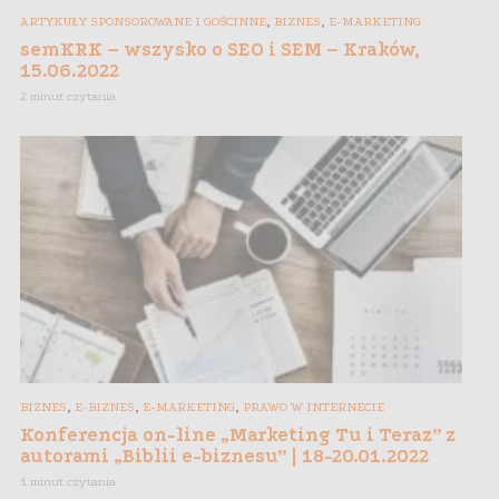
,
,
ARTYKUŁY SPONSOROWANE I GOŚCINNE
BIZNES
E-MARKETING
semKRK – wszysko o SEO i SEM – Kraków,
15.06.2022
2 minut czytania
,
,
,
BIZNES
E-BIZNES
E-MARKETING
PRAWO W INTERNECIE
Konferencja on-line „Marketing Tu i Teraz” z
autorami „Biblii e-biznesu” | 18-20.01.2022
1 minut czytania