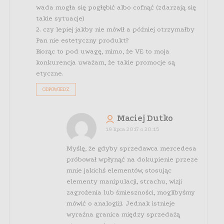
wada mogła się pogłębić albo cofnąć (zdarzają się
takie sytuacje)
2. czy lepiej jakby nie mówił a później otrzymałby
Pan nie estetyczny produkt?
Biorąc to pod uwagę, mimo, że VE to moja
konkurencja uważam, że takie promocje są
etyczne.
ODPOWIEDZ
Maciej Dutko
19 lipca 2017 o 20:15
Myślę, że gdyby sprzedawca mercedesa
próbował wpłynąć na dokupienie przeze
mnie jakichś elementów, stosując
elementy manipulacji, strachu, wizji
zagrożenia lub śmieszności, moglibyśmy
mówić o analogii;). Jednak istnieje
wyraźna granica między sprzedażą