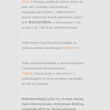
Flex
w formie aplikacji, który służy mi
jako net mobilny, stacjonarny i
zagraniczny! Pobierz, załóż konto i
przed wyborem formy płatności wpisz
kod
MACIEJ9K94
, a dostaniesz 3 m-
ce po 1 zł + 30 zł do wykorzystania.
Jeśli dobre i praktyczne książki, to
tylko w moim ukochanym
Helionie
!
Jako audiobookoholik a zarazem jeden
z pierwszych akcjonariuszy
Legimi
korzystam z ogromu e- i
audioksiążek w tym serwisie (sprawdź –
30 dni za darmo).
Rekomenduję tylko to, co sam cenię.
Jeśli skorzystasz, otrzymam drobną
prowizję od firm, które polecam.