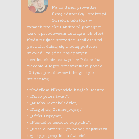
Na co dzień prowadzę
firmę edytorską
Korekto.pl
(korekta tekstów)
, w
ramach projektu
Audite.pl
pomagam
też e-sprzedawcom usunąć z ich ofert
błędy psujące sprzedaż. Jeśli czas mi
pozwala, dzielę się wiedzą podczas
szkoleń i zajęć na najlepszych
uczelniach biznesowych w Polsce (na
zlecenie Allegro przeszkoliłem ponad
10 tys. sprzedawców i drugie tyle
studentów).
Spłodziłem kilkanaście książek, w tym:
•
„Tanio przez świat”
,
•
„Mucha w czekoladzie”
,
•
„Targuj się! Zen negocjacji”
,
•
„Efekt tygrysa”
,
•
„Nieruchomościowe seppuku”
,
•
„Biblia e-biznesu”
(to ponoć największy
tego typu projekt na świecie).