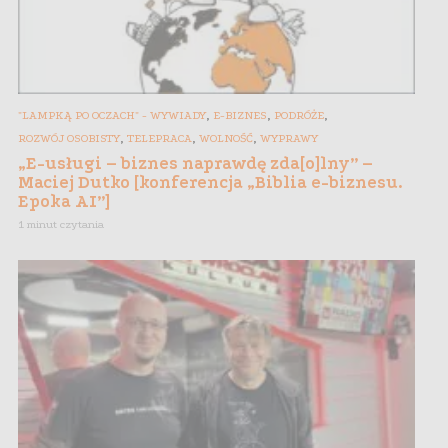
,
,
,
"LAMPKĄ PO OCZACH" - WYWIADY
E-BIZNES
PODRÓŻE
,
,
,
ROZWÓJ OSOBISTY
TELEPRACA
WOLNOŚĆ
WYPRAWY
„E-usługi – biznes naprawdę zda[o]lny” –
Maciej Dutko [konferencja „Biblia e-biznesu.
Epoka AI”]
1 minut czytania