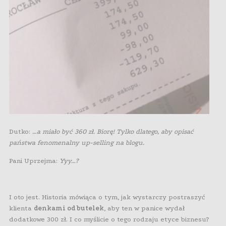
Dutko:
…a miało być 360 zł. Biorę! Tylko dlatego, aby opisać
państwa fenomenalny up-selling na blogu.
Pani Uprzejma:
Yyy…?
I oto jest. Historia mówiąca o tym, jak wystarczy postraszyć
klienta
denkami od butelek
, aby ten w panice wydał
dodatkowe 300 zł. I co myślicie o tego rodzaju etyce biznesu?