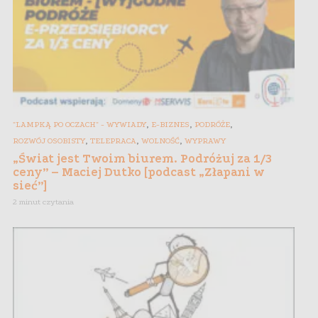
,
,
,
"LAMPKĄ PO OCZACH" - WYWIADY
E-BIZNES
PODRÓŻE
,
,
,
ROZWÓJ OSOBISTY
TELEPRACA
WOLNOŚĆ
WYPRAWY
„Świat jest Twoim biurem. Podróżuj za 1/3
ceny” – Maciej Dutko [podcast „Złapani w
sieć”]
2 minut czytania