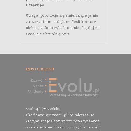
Dziękuję!
Uwaga: promocje się zmieniają, a ja nie
za wszystkim nadążam. Jeśli któraś z
nich się zakończyła lub zmieniła, daj mi
znać, a uaktualnię opis.
INFO O BLOGU
Evolu.pl (wcześniej:
AkademiaInternetu.pl) to miejsce, w
którym znajdziesz sporo praktycznych
wskazówek na takie tematy, jak: rozwój