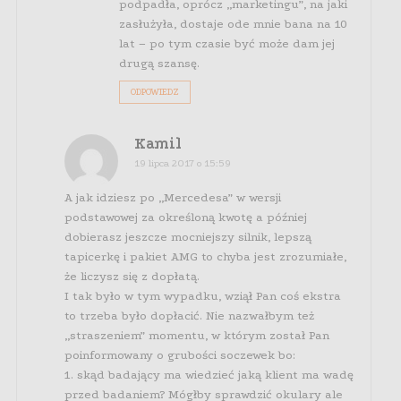
podpadła, oprócz „marketingu”, na jaki
zasłużyła, dostaje ode mnie bana na 10
lat – po tym czasie być może dam jej
drugą szansę.
ODPOWIEDZ
Kamil
19 lipca 2017 o 15:59
A jak idziesz po „Mercedesa” w wersji
podstawowej za określoną kwotę a później
dobierasz jeszcze mocniejszy silnik, lepszą
tapicerkę i pakiet AMG to chyba jest zrozumiałe,
że liczysz się z dopłatą.
I tak było w tym wypadku, wziął Pan coś ekstra
to trzeba było dopłacić. Nie nazwałbym też
„straszeniem” momentu, w którym został Pan
poinformowany o grubości soczewek bo:
1. skąd badający ma wiedzieć jaką klient ma wadę
przed badaniem? Mógłby sprawdzić okulary ale