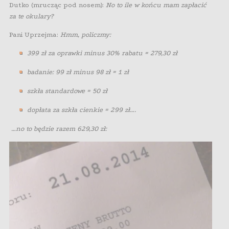
Dutko (mrucząc pod nosem):
No to ile w końcu mam zapłacić
za te okulary?
Pani Uprzejma:
Hmm, policzmy:
399 zł za oprawki minus 30% rabatu = 279,30 zł
badanie: 99 zł minus 98 zł = 1 zł
szkła standardowe = 50 zł
dopłata za szkła cienkie = 299 zł….
…no to będzie razem 629,30 zł: