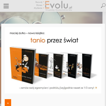
,
,
,
E-BIZNES
E-MARKETING
ETYKA BIZNESU
OBSŁUGA E-KLIENTA
Up-selling według Vision Express, czyli
jak obiecać klientowi 20% rabatu i
sprawić, by wydał… o 75% więcej
8 sierpnia 2014
7 komentarzy
Maciej Dutko
3 minut czytania
7 KOMENTARZY
x