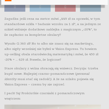
Zagadka: jeśli cena na metce mówi „449 zł za oprawki, w tym
standardowe szkła + badanie wzroku za 1 zł”, a na jednym ze
szkieł widnieje dodatkowo naklejka z magicznym „-20%”, to
ile zapłacisz za kompletne okulary?
Wyszło Ci 360 zł? No to albo nie znasz się na marketingu,
albo nigdy wcześniej nie byłeś w Vision Express. Tu bowiem
up-selling obala staroświecką matematykę i mówi, że 450 zł
-20% = … 629 zł. Prawda, że logiczne?
Stare okulary z wolna obracają się wniwecz. Decyzja: trzeba
kupić nowe. Najlepiej czarno-pomarańczowe (
personal
identity
musi stać się zadość;). A że na szlaku pojawia się
Vision Express – czemu by nie zajrzeć.
I pach! Są! Prościutkie czarniaki z pomarańczowym
wnętrzem: