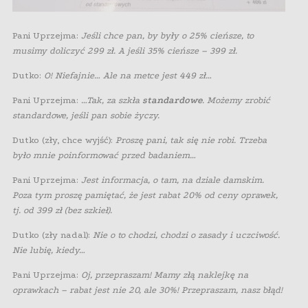
Pani Uprzejma:
Jeśli chce pan, by były o 25% cieńsze, to
musimy doliczyć 299 zł. A jeśli 35% cieńsze – 399 zł.
Dutko:
O! Niefajnie… Ale na metce jest 449 zł…
Pani Uprzejma:
…Tak, za szkła
standardowe
. Możemy zrobić
standardowe, jeśli pan sobie życzy.
Dutko (zły, chce wyjść):
Proszę pani, tak się nie robi. Trzeba
było mnie poinformować przed badaniem…
Pani Uprzejma:
Jest informacja, o tam, na dziale damskim.
Poza tym proszę pamiętać, że jest rabat 20% od ceny oprawek,
tj. od 399 zł (bez szkieł).
Dutko (zły nadal):
Nie o to chodzi, chodzi o zasady i uczciwość.
Nie lubię, kiedy…
Pani Uprzejma:
Oj, przepraszam! Mamy złą naklejkę na
oprawkach – rabat jest nie 20, ale 30%! Przepraszam, nasz błąd!