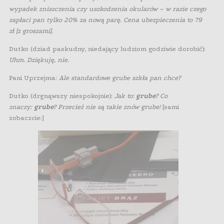
wypadek zniszczenia czy uszkodzenia okularów – w razie czego
zapłaci pan tylko 20% za nową parę. Cena ubezpieczenia to 79
zł [z groszami].
Dutko (dziad paskudny, niedający ludziom godziwie dorobić):
Uhm. Dziękuję, nie.
Pani Uprzejma:
Ale standardowe grube szkła pan chce?
Dutko (drgnąwszy niespokojnie):
Jak to:
grube
? Co
znaczy:
grube
? Przecież nie są takie znów grube!
[sami
zobaczcie:]