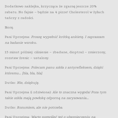
Dodatkowo naklejka, krzycząca że zgarnę jeszcze 20%
rabatu. No fajnie – będzie na 4 pizze! Cholesterol w żyłach
tańczy z radości.
Biorę.
Pani Uprzejma:
Proszę wypełnić krótką ankietę. I zapraszam
na badanie wzroku.
15 minut później: ciśnienie – zbadane, dioptraż – zmierzony,
rozstaw źrenic – ustalony.
Pani Uprzejma:
Polecam panu szkła z antyrefleksem, dzięki
któremu… [bla, bla, bla]
.
Dutko:
Nie, dziękuję.
Pani Uprzejma (i zdziwiona):
Ale to znaczna wygoda! Poza tym
takie szkła mają powłokę odporną na zarysowania…
Dutko:
Rozumiem, ale nie potrzeba
.
Pani Uprzejma:
Warto pomyśleć też o ubezpieczeniu na