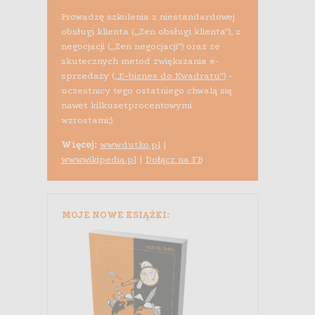
Prowadzę szkolenia z niestandardowej
obsługi klienta („Zen obsługi klienta”), z
negocjacji („Zen negocjacji”) oraz ze
skutecznych metod zwiększania e-
sprzedaży (
„E-biznes do Kwadratu”
) -
uczestnicy tego ostatniego chwalą się
nawet kilkusetprocentowymi
wzrostami;).
Więcej:
www.dutko.pl
|
www.wikipedia.pl
|
Dołącz na FB
MOJE NOWE KSIĄŻKI: