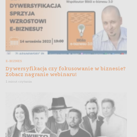
E-BIZNES
Dywersyfikacja czy fokusowanie w biznesie?
Zobacz nagranie webinaru!
1 minut czytania