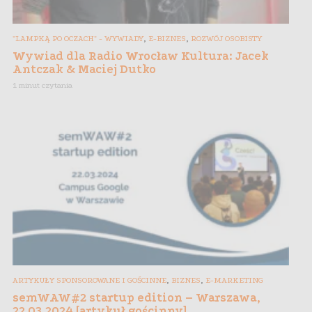
,
,
"LAMPKĄ PO OCZACH" - WYWIADY
E-BIZNES
ROZWÓJ OSOBISTY
Wywiad dla Radio Wrocław Kultura: Jacek
Antczak & Maciej Dutko
1 minut czytania
,
,
ARTYKUŁY SPONSOROWANE I GOŚCINNE
BIZNES
E-MARKETING
semWAW#2 startup edition – Warszawa,
22.03.2024 [artykuł gościnny]