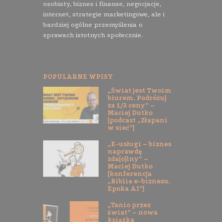
osobisty, biznes i finanse, negocjacje,
internet, strategie marketingowe, ale i
bardziej ogólne przemyślenia o
sprawach istotnych społecznie.
POPULARNE WPISY
„Świat jest Twoim
biurem. Podróżuj
za 1/3 ceny” –
Maciej Dutko
[podcast „Złapani
w sieć”]
„E-usługi – biznes
naprawdę
zda[o]lny” –
Maciej Dutko
[konferencja
„Biblia e-biznesu.
Epoka AI”]
„Tanio przez
świat” – nowa
książka