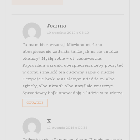
Joanna
19 września 2019 o 08:10
Ja mam hit z wczoraj! Mówiono mi, że to
ubezpieczenie zadziała także jak mi sie znudza
okulary!! Myślę sobie – ot, ciekawostka.
Poprosiłam warunki ubezpieczenia żeby poczytać
w domu i znaleźć ten cudowny zapis o nudzie.
Oczywiście brak. Musiałabym udać że mi albo
zginely, albo ukradli albo umyślnie zniszczyć.
Sprzedawcy bajki opowiadają a ludzie w to wierzą.
ODPOWIEDZ
K
12 stycznia 2018 o 09:38
Całkowicie się z Panem zgadzam. U mnie sytuacja