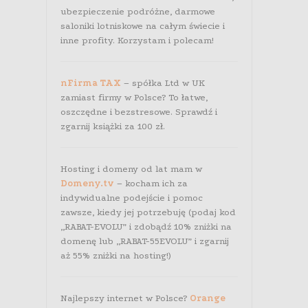
ubezpieczenie podróżne, darmowe
saloniki lotniskowe na całym świecie i
inne profity. Korzystam i polecam!
nFirma TAX
– spółka Ltd w UK
zamiast firmy w Polsce? To łatwe,
oszczędne i bezstresowe. Sprawdź i
zgarnij książki za 100 zł.
Hosting i domeny od lat mam w
Domeny.tv
– kocham ich za
indywidualne podejście i pomoc
zawsze, kiedy jej potrzebuję (podaj kod
„RABAT-EVOLU” i zdobądź 10% zniżki na
domenę lub „RABAT-55EVOLU” i zgarnij
aż 55% zniżki na hosting!)
Najlepszy internet w Polsce?
Orange