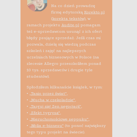
Na co dzień prowadzę
firmę edytorską
Korekto.pl
(korekta tekstów)
, w
ramach projektu
Audite.pl
pomagam
też e-sprzedawcom usunąć z ich ofert
błędy psujące sprzedaż. Jeśli czas mi
pozwala, dzielę się wiedzą podczas
szkoleń i zajęć na najlepszych
uczelniach biznesowych w Polsce (na
zlecenie Allegro przeszkoliłem ponad
10 tys. sprzedawców i drugie tyle
studentów).
Spłodziłem kilkanaście książek, w tym:
•
„Tanio przez świat”
,
•
„Mucha w czekoladzie”
,
•
„Targuj się! Zen negocjacji”
,
•
„Efekt tygrysa”
,
•
„Nieruchomościowe seppuku”
,
•
„Biblia e-biznesu”
(to ponoć największy
tego typu projekt na świecie).