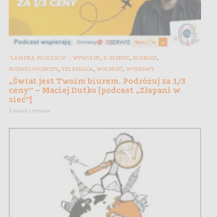
,
,
,
"LAMPKĄ PO OCZACH" - WYWIADY
E-BIZNES
PODRÓŻE
,
,
,
ROZWÓJ OSOBISTY
TELEPRACA
WOLNOŚĆ
WYPRAWY
„Świat jest Twoim biurem. Podróżuj za 1/3
ceny” – Maciej Dutko [podcast „Złapani w
sieć”]
2 minut czytania