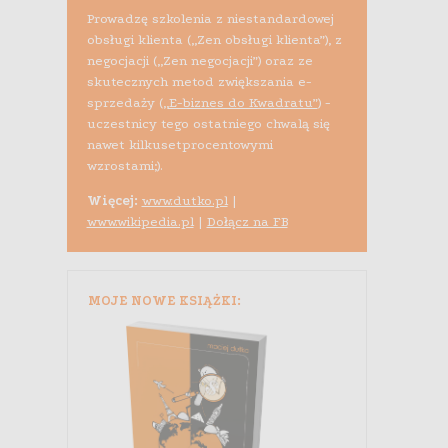
Prowadzę szkolenia z niestandardowej
obsługi klienta („Zen obsługi klienta”), z
negocjacji („Zen negocjacji”) oraz ze
skutecznych metod zwiększania e-
sprzedaży (
„E-biznes do Kwadratu”
) -
uczestnicy tego ostatniego chwalą się
nawet kilkusetprocentowymi
wzrostami;).
Więcej:
www.dutko.pl
|
www.wikipedia.pl
|
Dołącz na FB
MOJE NOWE KSIĄŻKI: