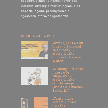
osobisty, biznes i finanse, negocjacje,
internet, strategie marketingowe, ale i
bardziej ogólne przemyślenia o
sprawach istotnych społecznie.
POPULARNE WPISY
„Świat jest Twoim
biurem. Podróżuj
za 1/3 ceny” –
Maciej Dutko
[podcast „Złapani
w sieć”]
„E-usługi – biznes
naprawdę
zda[o]lny” –
Maciej Dutko
[konferencja
„Biblia e-biznesu.
Epoka AI”]
„Tanio przez
świat” – nowa
książka