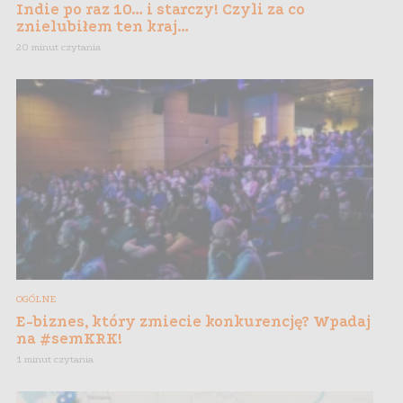
Indie po raz 10… i starczy! Czyli za co
znielubiłem ten kraj…
20 minut czytania
OGÓLNE
E-biznes, który zmiecie konkurencję? Wpadaj
na #semKRK!
1 minut czytania