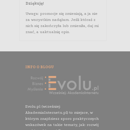
Dziękuję!
Uwaga: promocje się zmieniają, a ja nie
za wszystkim nadążam. Jeśli któraś z
nich się zakończyła lub zmieniła, daj mi
znać, a uaktualnię opis.
INFO O BLOGU
Evolu.pl (wcześniej:
AkademiaInternetu.pl) to miejsce, w
którym znajdziesz sporo praktycznych
wskazówek na takie tematy, jak: rozwój