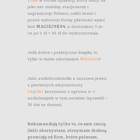
Flex
w formie aplikacji, który służy mi
jako net mobilny, stacjonarny i
zagraniczny! Pobierz, załóż konto i
przed wyborem formy płatności wpisz
kod
MACIEJ9K94
, a dostaniesz 3 m-
ce po 1 zł + 30 zł do wykorzystania.
Jeśli dobre i praktyczne książki, to
tylko w moim ukochanym
Helionie
!
Jako audiobookoholik a zarazem jeden
z pierwszych akcjonariuszy
Legimi
korzystam z ogromu e- i
audioksiążek w tym serwisie (sprawdź –
30 dni za darmo).
Rekomenduję tylko to, co sam cenię.
Jeśli skorzystasz, otrzymam drobną
prowizję od firm, które polecam.