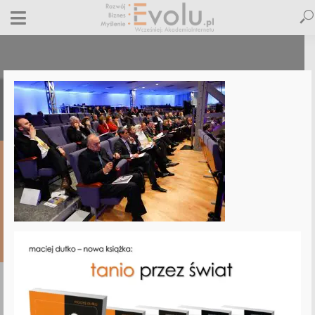
_MG_6847
8 marca 2013
Dodaj komentarz
Maciej Dutko
1 minut czytania
DODAJ
KOMENTARZ