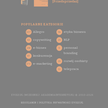
[Przedsprzedaż]
POPULARNE KATEGORIE
Allegro
etyka biznesu
107
94
copywriting
NLP
60
29
e-biznes
personal
268
9
branding
konkurencja
97
rozwój osobisty
26
e-marketing
170
telepraca
11
EVOLU.PL (WCZEŚNIEJ: AKADEMIAINTERNETU.PL) © 2010-2026
REGULAMIN I POLITYKA PRYWATNOŚCI EVOLU.PL