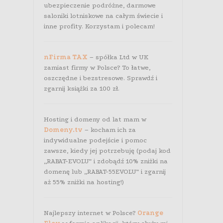
ubezpieczenie podróżne, darmowe
saloniki lotniskowe na całym świecie i
inne profity. Korzystam i polecam!
nFirma TAX
– spółka Ltd w UK
zamiast firmy w Polsce? To łatwe,
oszczędne i bezstresowe. Sprawdź i
zgarnij książki za 100 zł.
Hosting i domeny od lat mam w
Domeny.tv
– kocham ich za
indywidualne podejście i pomoc
zawsze, kiedy jej potrzebuję (podaj kod
„RABAT-EVOLU” i zdobądź 10% zniżki na
domenę lub „RABAT-55EVOLU” i zgarnij
aż 55% zniżki na hosting!)
Najlepszy internet w Polsce?
Orange