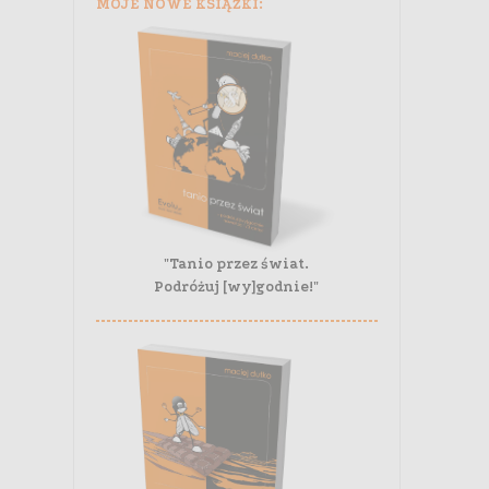
MOJE NOWE KSIĄŻKI:
"Tanio przez świat.
Podróżuj [wy]godnie!"