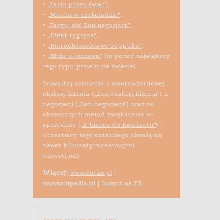
•
„Tanio przez świat”
,
•
„Mucha w czekoladzie”
,
•
„Targuj się! Zen negocjacji”
,
•
„Efekt tygrysa”
,
•
„Nieruchomościowe seppuku”
,
•
„Biblia e-biznesu”
(to ponoć największy
tego typu projekt na świecie).
Prowadzę szkolenia z niestandardowej
obsługi klienta („Zen obsługi klienta”), z
negocjacji („Zen negocjacji”) oraz ze
skutecznych metod zwiększania e-
sprzedaży (
„E-biznes do Kwadratu”
) -
uczestnicy tego ostatniego chwalą się
nawet kilkusetprocentowymi
wzrostami;).
Więcej:
www.dutko.pl
|
www.wikipedia.pl
|
Dołącz na FB