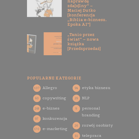
naprawdę
zda[o]lny” –
Maciej Dutko
[konferencja
„Biblia e-biznesu.
Epoka AI”]
„Tanio przez
świat” – nowa
książka
[Przedsprzedaż]
POPULARNE KATEGORIE
Allegro
etyka biznesu
107
94
copywriting
NLP
60
29
e-biznes
personal
268
9
branding
konkurencja
97
rozwój osobisty
26
e-marketing
170
telepraca
11