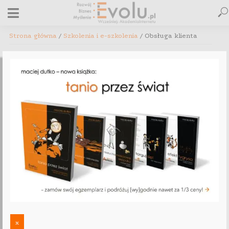
Strona główna
/
Szkolenia i e-szkolenia
/ Obsługa klienta
Obsługa klienta
E-konsultacje z Maciejem
Szkolenie „Zen obsługi e-
Ten
Dutko
klienta”. Zamień
kupujących w
produkt
Ambasadorów Marki!
x
ma