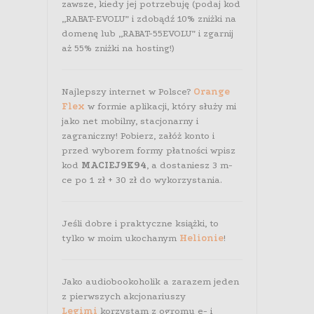
zawsze, kiedy jej potrzebuję (podaj kod
„RABAT-EVOLU” i zdobądź 10% zniżki na
domenę lub „RABAT-55EVOLU” i zgarnij
aż 55% zniżki na hosting!)
Najlepszy internet w Polsce?
Orange
Flex
w formie aplikacji, który służy mi
jako net mobilny, stacjonarny i
zagraniczny! Pobierz, załóż konto i
przed wyborem formy płatności wpisz
kod
MACIEJ9K94
, a dostaniesz 3 m-
ce po 1 zł + 30 zł do wykorzystania.
Jeśli dobre i praktyczne książki, to
tylko w moim ukochanym
Helionie
!
Jako audiobookoholik a zarazem jeden
z pierwszych akcjonariuszy
Legimi
korzystam z ogromu e- i