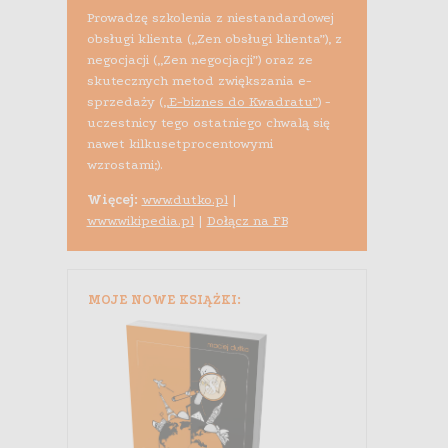
Prowadzę szkolenia z niestandardowej
obsługi klienta („Zen obsługi klienta”), z
negocjacji („Zen negocjacji”) oraz ze
skutecznych metod zwiększania e-
sprzedaży (
„E-biznes do Kwadratu”
) -
uczestnicy tego ostatniego chwalą się
nawet kilkusetprocentowymi
wzrostami;).
Więcej:
www.dutko.pl
|
www.wikipedia.pl
|
Dołącz na FB
MOJE NOWE KSIĄŻKI: