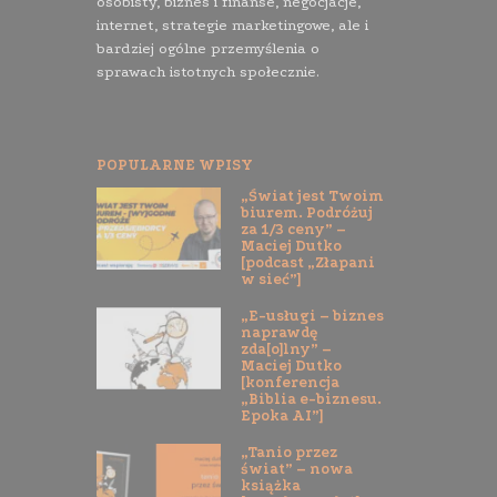
osobisty, biznes i finanse, negocjacje,
internet, strategie marketingowe, ale i
bardziej ogólne przemyślenia o
sprawach istotnych społecznie.
POPULARNE WPISY
„Świat jest Twoim
biurem. Podróżuj
za 1/3 ceny” –
Maciej Dutko
[podcast „Złapani
w sieć”]
„E-usługi – biznes
naprawdę
zda[o]lny” –
Maciej Dutko
[konferencja
„Biblia e-biznesu.
Epoka AI”]
„Tanio przez
świat” – nowa
książka