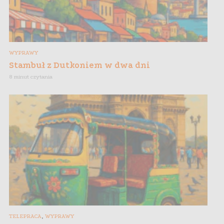
WYPRAWY
Stambuł z Dutkoniem w dwa dni
8 minut czytania
,
TELEPRACA
WYPRAWY