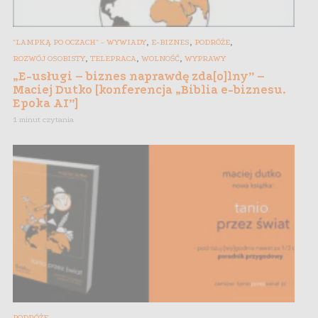
,
,
,
"LAMPKĄ PO OCZACH" - WYWIADY
E-BIZNES
PODRÓŻE
,
,
,
ROZWÓJ OSOBISTY
TELEPRACA
WOLNOŚĆ
WYPRAWY
„E-usługi – biznes naprawdę zda[o]lny” –
Maciej Dutko [konferencja „Biblia e-biznesu.
Epoka AI”]
1 minut czytania
PODRÓŻE