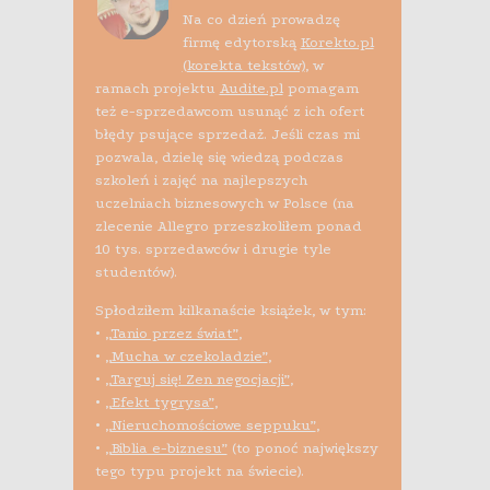
Na co dzień prowadzę
firmę edytorską
Korekto.pl
(korekta tekstów)
, w
ramach projektu
Audite.pl
pomagam
też e-sprzedawcom usunąć z ich ofert
błędy psujące sprzedaż. Jeśli czas mi
pozwala, dzielę się wiedzą podczas
szkoleń i zajęć na najlepszych
uczelniach biznesowych w Polsce (na
zlecenie Allegro przeszkoliłem ponad
10 tys. sprzedawców i drugie tyle
studentów).
Spłodziłem kilkanaście książek, w tym:
•
„Tanio przez świat”
,
•
„Mucha w czekoladzie”
,
•
„Targuj się! Zen negocjacji”
,
•
„Efekt tygrysa”
,
•
„Nieruchomościowe seppuku”
,
•
„Biblia e-biznesu”
(to ponoć największy
tego typu projekt na świecie).