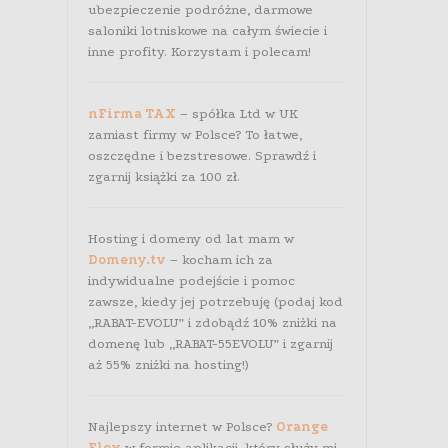
ubezpieczenie podróżne, darmowe
saloniki lotniskowe na całym świecie i
inne profity. Korzystam i polecam!
nFirma TAX
– spółka Ltd w UK
zamiast firmy w Polsce? To łatwe,
oszczędne i bezstresowe. Sprawdź i
zgarnij książki za 100 zł.
Hosting i domeny od lat mam w
Domeny.tv
– kocham ich za
indywidualne podejście i pomoc
zawsze, kiedy jej potrzebuję (podaj kod
„RABAT-EVOLU” i zdobądź 10% zniżki na
domenę lub „RABAT-55EVOLU” i zgarnij
aż 55% zniżki na hosting!)
Najlepszy internet w Polsce?
Orange
Flex
w formie aplikacji, który służy mi