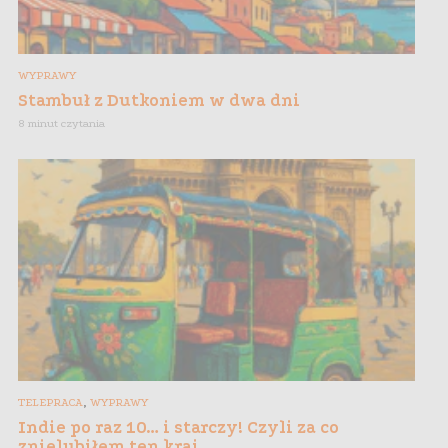
WYPRAWY
Stambuł z Dutkoniem w dwa dni
8 minut czytania
,
TELEPRACA
WYPRAWY
Indie po raz 10… i starczy! Czyli za co
znielubiłem ten kraj…