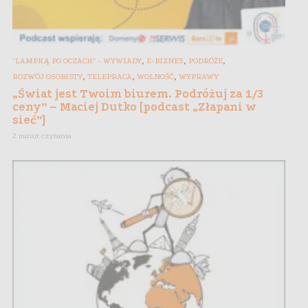
,
,
,
"LAMPKĄ PO OCZACH" - WYWIADY
E-BIZNES
PODRÓŻE
,
,
,
ROZWÓJ OSOBISTY
TELEPRACA
WOLNOŚĆ
WYPRAWY
„Świat jest Twoim biurem. Podróżuj za 1/3
ceny” – Maciej Dutko [podcast „Złapani w
sieć”]
2 minut czytania