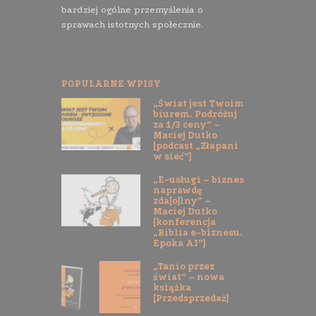
bardziej ogólne przemyślenia o
sprawach istotnych społecznie.
POPULARNE WPISY
„Świat jest Twoim
biurem. Podróżuj
za 1/3 ceny” –
Maciej Dutko
[podcast „Złapani
w sieć”]
„E-usługi – biznes
naprawdę
zda[o]lny” –
Maciej Dutko
[konferencja
„Biblia e-biznesu.
Epoka AI”]
„Tanio przez
świat” – nowa
książka
[Przedsprzedaż]