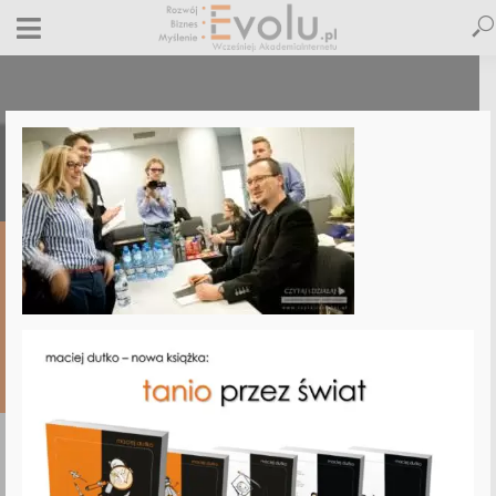
czytajidzialaj-2014-2
20 czerwca 2019
Dodaj komentarz
Maciej Dutko
1 minut czytania
DODAJ
KOMENTARZ