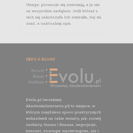
Uwaga: promocje się zmieniają, a ja nie
za wszystkim nadążam. Jeśli któraś z
nich się zakończyła lub zmieniła, daj mi
znać, a uaktualnię opis.
INFO O BLOGU
Evolu.pl (wcześniej:
AkademiaInternetu.pl) to miejsce, w
którym znajdziesz sporo praktycznych
wskazówek na takie tematy, jak: rozwój
osobisty, biznes i finanse, negocjacje,
internet, strategie marketingowe, ale i