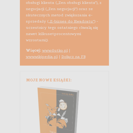
obsługi klienta („Zen obsługi klienta”), z
negocjacji („Zen negocjacji”) oraz ze
skutecznych metod zwiększania e-
sprzedaży (
„E-biznes do Kwadratu”
) -
uczestnicy tego ostatniego chwalą się
nawet kilkusetprocentowymi
wzrostami;).
Więcej:
www.dutko.pl
|
www.wikipedia.pl
|
Dołącz na FB
MOJE NOWE KSIĄŻKI: