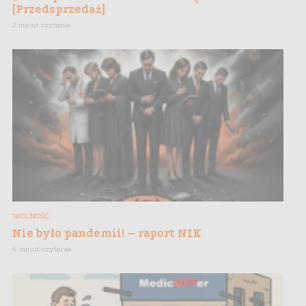
[Przedsprzedaż]
2 minut czytania
WOLNOŚĆ
Nie było pandemii! – raport NIK
6 minut czytania