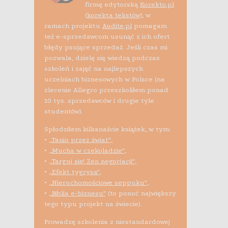
firmę edytorską
Korekto.pl
(korekta tekstów)
, w
ramach projektu
Audite.pl
pomagam
też e-sprzedawcom usunąć z ich ofert
błędy psujące sprzedaż. Jeśli czas mi
pozwala, dzielę się wiedzą podczas
szkoleń i zajęć na najlepszych
uczelniach biznesowych w Polsce (na
zlecenie Allegro przeszkoliłem ponad
10 tys. sprzedawców i drugie tyle
studentów).
Spłodziłem kilkanaście książek, w tym:
•
„Tanio przez świat”
,
•
„Mucha w czekoladzie”
,
•
„Targuj się! Zen negocjacji”
,
•
„Efekt tygrysa”
,
•
„Nieruchomościowe seppuku”
,
•
„Biblia e-biznesu”
(to ponoć największy
tego typu projekt na świecie).
Prowadzę szkolenia z niestandardowej