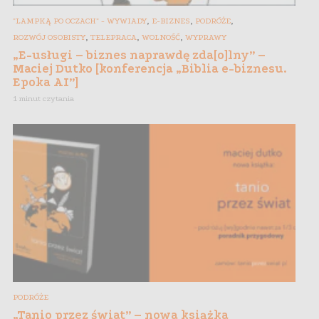
,
,
,
"LAMPKĄ PO OCZACH" - WYWIADY
E-BIZNES
PODRÓŻE
,
,
,
ROZWÓJ OSOBISTY
TELEPRACA
WOLNOŚĆ
WYPRAWY
„E-usługi – biznes naprawdę zda[o]lny” –
Maciej Dutko [konferencja „Biblia e-biznesu.
Epoka AI”]
1 minut czytania
PODRÓŻE
„Tanio przez świat” – nowa książka