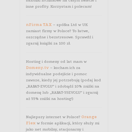
saloniki lotniskowe na całym świecie i
inne profity. Korzystam i polecam!
nFirma TAX
– spółka Ltd w UK
zamiast firmy w Polsce? To łatwe,
oszczędne i bezstresowe. Sprawdź i
zgarnij książki za 100 zł.
Hosting i domeny od lat mam w
Domeny.tv
– kocham ich za
indywidualne podejście i pomoc
zawsze, kiedy jej potrzebuję (podaj kod
„RABAT-EVOLU” i zdobądź 10% zniżki na
domenę lub „RABAT-55EVOLU” i zgarnij
aż 55% zniżki na hosting!)
Najlepszy internet w Polsce?
Orange
Flex
w formie aplikacji, który służy mi
jako net mobilny, stacjonarny i