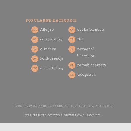
POPULARNE KATEGORIE
Allegro
etyka biznesu
107
94
copywriting
NLP
60
29
e-biznes
personal
268
9
branding
konkurencja
97
rozwój osobisty
26
e-marketing
170
telepraca
11
EVOLU.PL (WCZEŚNIEJ: AKADEMIAINTERNETU.PL) © 2010-2026
REGULAMIN I POLITYKA PRYWATNOŚCI EVOLU.PL