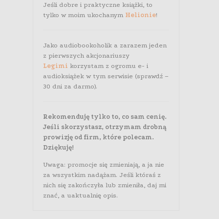
Jeśli dobre i praktyczne książki, to
tylko w moim ukochanym
Helionie
!
Jako audiobookoholik a zarazem jeden
z pierwszych akcjonariuszy
Legimi
korzystam z ogromu e- i
audioksiążek w tym serwisie (sprawdź –
30 dni za darmo).
Rekomenduję tylko to, co sam cenię.
Jeśli skorzystasz, otrzymam drobną
prowizję od firm, które polecam.
Dziękuję!
Uwaga: promocje się zmieniają, a ja nie
za wszystkim nadążam. Jeśli któraś z
nich się zakończyła lub zmieniła, daj mi
znać, a uaktualnię opis.