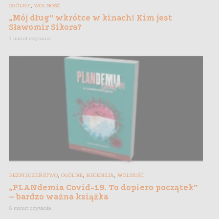
,
OGÓLNE
WOLNOŚĆ
„Mój dług” wkrótce w kinach! Kim jest
Sławomir Sikora?
3 minut czytania
,
,
,
BEZPIECZEŃSTWO
OGÓLNE
RECENZJA
WOLNOŚĆ
„PLANdemia Covid-19. To dopiero początek”
– bardzo ważna książka
6 minut czytania