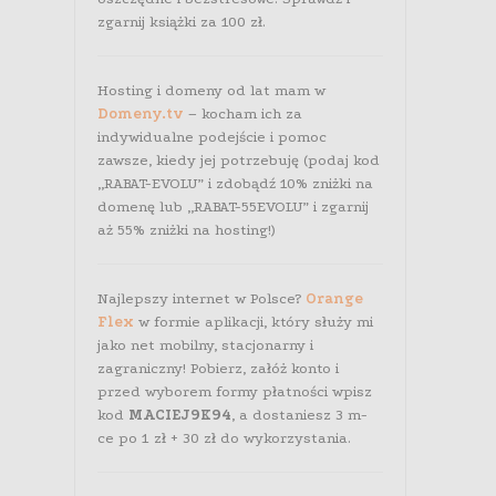
zgarnij książki za 100 zł.
Hosting i domeny od lat mam w
Domeny.tv
– kocham ich za
indywidualne podejście i pomoc
zawsze, kiedy jej potrzebuję (podaj kod
„RABAT-EVOLU” i zdobądź 10% zniżki na
domenę lub „RABAT-55EVOLU” i zgarnij
aż 55% zniżki na hosting!)
Najlepszy internet w Polsce?
Orange
Flex
w formie aplikacji, który służy mi
jako net mobilny, stacjonarny i
zagraniczny! Pobierz, załóż konto i
przed wyborem formy płatności wpisz
kod
MACIEJ9K94
, a dostaniesz 3 m-
ce po 1 zł + 30 zł do wykorzystania.