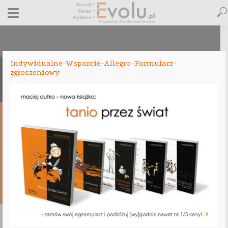
Indywidualne-Wsparcie-Allegro-Formularz-
zgłoszeniowy
Indywidualne-Wsparcie-Allegro-
Formularz-zgłoszeniowy
28 sierpnia 2012
Dodaj komentarz
Maciej Dutko
1 minut czytania
DODAJ
KOMENTARZ