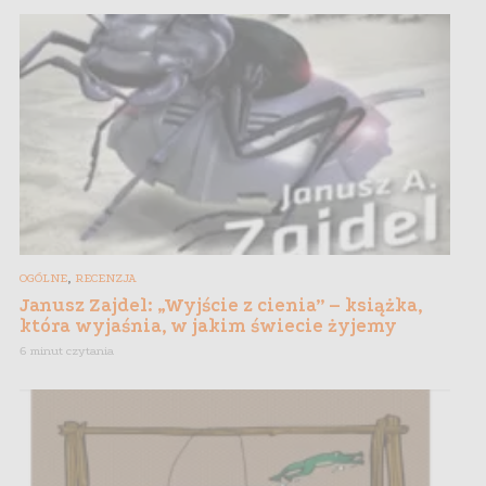
,
OGÓLNE
RECENZJA
Janusz Zajdel: „Wyjście z cienia” – książka,
która wyjaśnia, w jakim świecie żyjemy
6 minut czytania