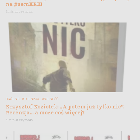
na #semKRK!
1 minut czytania
,
,
OGÓLNE
RECENZJA
WOLNOŚĆ
Krzysztof Koziołek: „A potem już tylko nic”.
Recenzja… a może coś więcej?
4 minut czytania