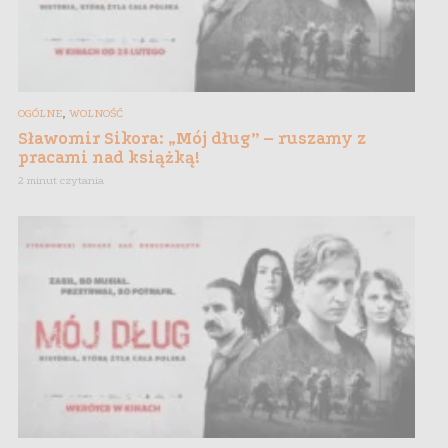
,
OGÓLNE
WOLNOŚĆ
Sławomir Sikora: „Mój dług” – ruszamy z
pracami nad książką!
2 minut czytania