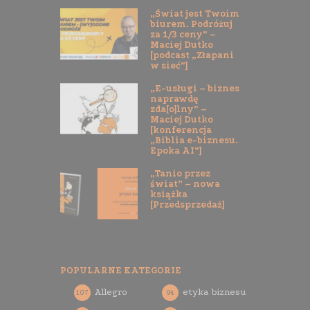
„Świat jest Twoim
biurem. Podróżuj
za 1/3 ceny” –
Maciej Dutko
[podcast „Złapani
w sieć”]
„E-usługi – biznes
naprawdę
zda[o]lny” –
Maciej Dutko
[konferencja
„Biblia e-biznesu.
Epoka AI”]
„Tanio przez
świat” – nowa
książka
[Przedsprzedaż]
POPULARNE KATEGORIE
Allegro
etyka biznesu
107
94