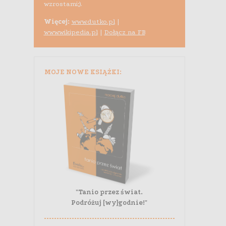
wzrostami;).
Więcej:
www.dutko.pl
|
www.wikipedia.pl
|
Dołącz na FB
MOJE NOWE KSIĄŻKI:
"Tanio przez świat.
Podróżuj [wy]godnie!"