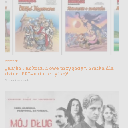
OGÓLNE
„Kajko i Kokosz. Nowe przygody”. Gratka dla
dzieci PRL-u (i nie tylko)!
3 minut czytania