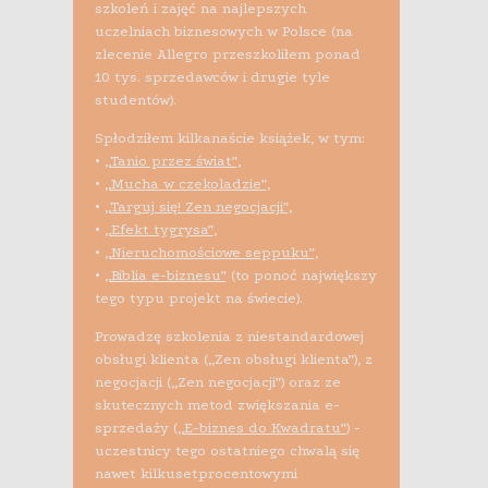
szkoleń i zajęć na najlepszych
uczelniach biznesowych w Polsce (na
zlecenie Allegro przeszkoliłem ponad
10 tys. sprzedawców i drugie tyle
studentów).
Spłodziłem kilkanaście książek, w tym:
•
„Tanio przez świat”
,
•
„Mucha w czekoladzie”
,
•
„Targuj się! Zen negocjacji”
,
•
„Efekt tygrysa”
,
•
„Nieruchomościowe seppuku”
,
•
„Biblia e-biznesu”
(to ponoć największy
tego typu projekt na świecie).
Prowadzę szkolenia z niestandardowej
obsługi klienta („Zen obsługi klienta”), z
negocjacji („Zen negocjacji”) oraz ze
skutecznych metod zwiększania e-
sprzedaży (
„E-biznes do Kwadratu”
) -
uczestnicy tego ostatniego chwalą się
nawet kilkusetprocentowymi