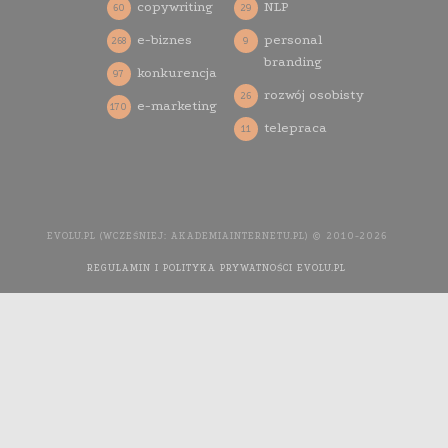
copywriting
NLP
60
29
e-biznes
personal
268
9
branding
konkurencja
97
rozwój osobisty
26
e-marketing
170
telepraca
11
EVOLU.PL (WCZEŚNIEJ: AKADEMIAINTERNETU.PL) © 2010-2026
REGULAMIN I POLITYKA PRYWATNOŚCI EVOLU.PL
WYKONANIE
STRONY INTERNETOWEJ: AGENCJA INTERAKTYWNA MEDIA
YOU NEED