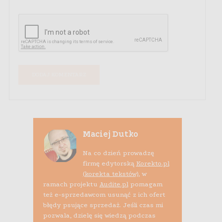
Maciej Dutko
Na co dzień prowadzę
firmę edytorską
Korekto.pl
(korekta tekstów)
, w
ramach projektu
Audite.pl
pomagam
też e-sprzedawcom usunąć z ich ofert
błędy psujące sprzedaż. Jeśli czas mi
pozwala, dzielę się wiedzą podczas