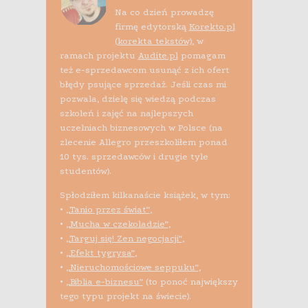
Na co dzień prowadzę
firmę edytorską
Korekto.pl
(korekta tekstów)
, w
ramach projektu
Audite.pl
pomagam
też e-sprzedawcom usunąć z ich ofert
błędy psujące sprzedaż. Jeśli czas mi
pozwala, dzielę się wiedzą podczas
szkoleń i zajęć na najlepszych
uczelniach biznesowych w Polsce (na
zlecenie Allegro przeszkoliłem ponad
10 tys. sprzedawców i drugie tyle
studentów).
Spłodziłem kilkanaście książek, w tym:
•
„Tanio przez świat”
,
•
„Mucha w czekoladzie”
,
•
„Targuj się! Zen negocjacji”
,
•
„Efekt tygrysa”
,
•
„Nieruchomościowe seppuku”
,
•
„Biblia e-biznesu”
(to ponoć największy
tego typu projekt na świecie).