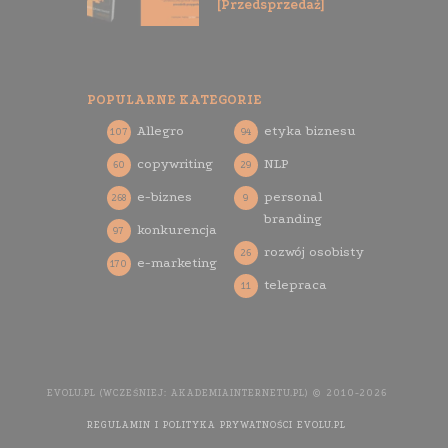
[Przedsprzedaż]
POPULARNE KATEGORIE
Allegro
etyka biznesu
107
94
copywriting
NLP
60
29
e-biznes
personal
268
9
branding
konkurencja
97
rozwój osobisty
26
e-marketing
170
telepraca
11
EVOLU.PL (WCZEŚNIEJ: AKADEMIAINTERNETU.PL) © 2010-2026
REGULAMIN I POLITYKA PRYWATNOŚCI EVOLU.PL