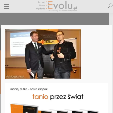
megarzeszow-2014
20 czerwca 2019
Dodaj komentarz
Maciej Dutko
1 minut czytania
DODAJ
KOMENTARZ