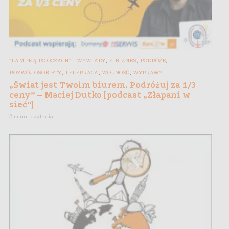
,
,
,
"LAMPKĄ PO OCZACH" - WYWIADY
E-BIZNES
PODRÓŻE
,
,
,
ROZWÓJ OSOBISTY
TELEPRACA
WOLNOŚĆ
WYPRAWY
„Świat jest Twoim biurem. Podróżuj za 1/3
ceny” – Maciej Dutko [podcast „Złapani w
sieć”]
2 minut czytania