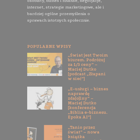
osobisty, biznes i finanse, negocjacje,
internet, strategie marketingowe, ale i
bardziej ogólne przemyślenia o
sprawach istotnych społecznie.
POPULARNE WPISY
„Świat jest Twoim
biurem. Podróżuj
za 1/3 ceny” –
Maciej Dutko
[podcast „Złapani
w sieć”]
„E-usługi – biznes
naprawdę
zda[o]lny” –
Maciej Dutko
[konferencja
„Biblia e-biznesu.
Epoka AI”]
„Tanio przez
świat” – nowa
książka