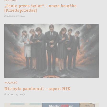
„Tanio przez świat” – nowa książka
[Przedsprzedaż]
2 minut czytania
WOLNOŚĆ
Nie było pandemii! – raport NIK
6 minut czytania