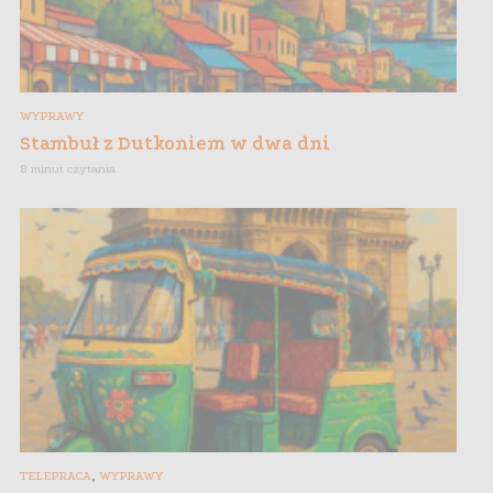
WYPRAWY
Stambuł z Dutkoniem w dwa dni
8 minut czytania
,
TELEPRACA
WYPRAWY