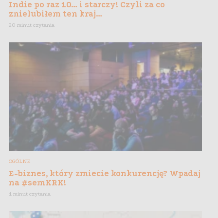
Indie po raz 10… i starczy! Czyli za co
znielubiłem ten kraj…
20 minut czytania
OGÓLNE
E-biznes, który zmiecie konkurencję? Wpadaj
na #semKRK!
1 minut czytania