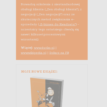
Prowadzę szkolenia z niestandardowej
obsługi klienta („Zen obsługi klienta”), z
negocjacji („Zen negocjacji”) oraz ze
skutecznych metod zwiększania e-
sprzedaży (
„E-biznes do Kwadratu”
) -
uczestnicy tego ostatniego chwalą się
nawet kilkusetprocentowymi
wzrostami;).
Więcej:
www.dutko.pl
|
www.wikipedia.pl
|
Dołącz na FB
MOJE NOWE KSIĄŻKI: