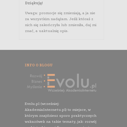
Dziękuję!
Uwaga: promocje się zmieniają, a ja nie
za wszystkim nadążam. Jeśli któraś z
nich się zakończyła lub zmieniła, daj mi
znać, a uaktualnię opis.
INFO O BLOGU
Evolu.pl (wcześniej:
AkademiaInternetu.pl) to miejsce, w
którym znajdziesz sporo praktycznych
wskazówek na takie tematy, jak: rozwój