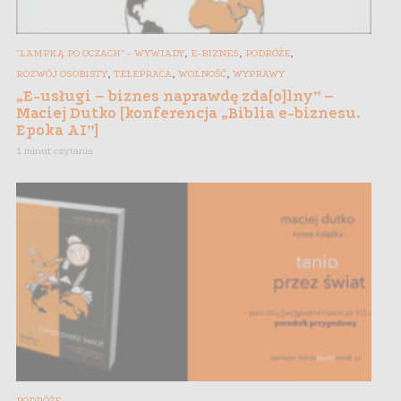
,
,
,
"LAMPKĄ PO OCZACH" - WYWIADY
E-BIZNES
PODRÓŻE
,
,
,
ROZWÓJ OSOBISTY
TELEPRACA
WOLNOŚĆ
WYPRAWY
„E-usługi – biznes naprawdę zda[o]lny” –
Maciej Dutko [konferencja „Biblia e-biznesu.
Epoka AI”]
1 minut czytania
PODRÓŻE