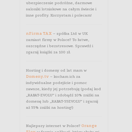
ubezpieczenie podróżne, darmowe
saloniki lotniskowe na całym świecie i
inne profity. Korzystam i polecam!
nFirma TAX
– spółka Ltd w UK
zamiast firmy w Polsce? To łatwe,
oszczędne i bezstresowe. Sprawdź i
zgarnij książki za 100 zł.
Hosting i domeny od lat mam w
Domeny.tv
– kocham ich za
indywidualne podejście i pomoc
zawsze, kiedy jej potrzebuję (podaj kod
„RABAT-EVOLU” i zdobądź 10% zniżki na
domenę lub „RABAT-55EVOLU” i zgarnij
aż 55% zniżki na hosting!)
Najlepszy internet w Polsce?
Orange
Flex
w formie aplikacji, który służy mi