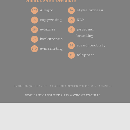
POPULARNE KATEGORIE
Allegro
etyka biznesu
107
94
copywriting
NLP
60
29
e-biznes
personal
268
9
branding
konkurencja
97
rozwój osobisty
26
e-marketing
170
telepraca
11
EVOLU.PL (WCZEŚNIEJ: AKADEMIAINTERNETU.PL) © 2010-2026
REGULAMIN I POLITYKA PRYWATNOŚCI EVOLU.PL
WYKONANIE
STRONY INTERNETOWEJ: AGENCJA INTERAKTYWNA MEDIA
YOU NEED