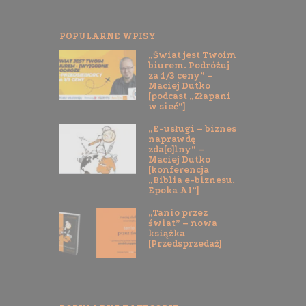
POPULARNE WPISY
„Świat jest Twoim
biurem. Podróżuj
za 1/3 ceny” –
Maciej Dutko
[podcast „Złapani
w sieć”]
„E-usługi – biznes
naprawdę
zda[o]lny” –
Maciej Dutko
[konferencja
„Biblia e-biznesu.
Epoka AI”]
„Tanio przez
świat” – nowa
książka
[Przedsprzedaż]