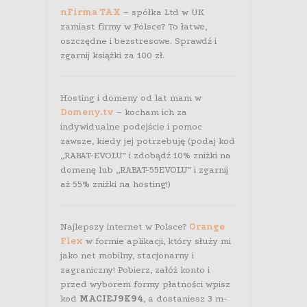
nFirma TAX
– spółka Ltd w UK
zamiast firmy w Polsce? To łatwe,
oszczędne i bezstresowe. Sprawdź i
zgarnij książki za 100 zł.
Hosting i domeny od lat mam w
Domeny.tv
– kocham ich za
indywidualne podejście i pomoc
zawsze, kiedy jej potrzebuję (podaj kod
„RABAT-EVOLU” i zdobądź 10% zniżki na
domenę lub „RABAT-55EVOLU” i zgarnij
aż 55% zniżki na hosting!)
Najlepszy internet w Polsce?
Orange
Flex
w formie aplikacji, który służy mi
jako net mobilny, stacjonarny i
zagraniczny! Pobierz, załóż konto i
przed wyborem formy płatności wpisz
kod
MACIEJ9K94
, a dostaniesz 3 m-