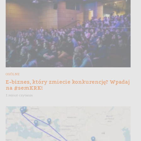
OGÓLNE
E-biznes, który zmiecie konkurencję? Wpadaj
na #semKRK!
1 minut czytania