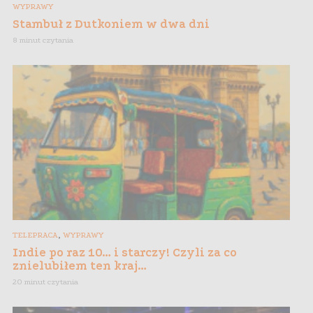
WYPRAWY
Stambuł z Dutkoniem w dwa dni
8 minut czytania
,
TELEPRACA
WYPRAWY
Indie po raz 10… i starczy! Czyli za co
znielubiłem ten kraj…
20 minut czytania