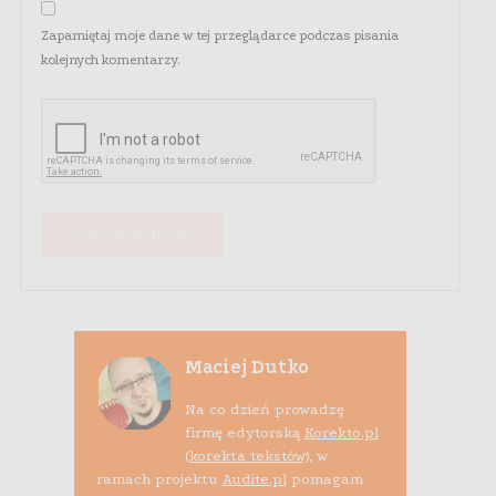
Zapamiętaj moje dane w tej przeglądarce podczas pisania
kolejnych komentarzy.
Maciej Dutko
Na co dzień prowadzę
firmę edytorską
Korekto.pl
(korekta tekstów)
, w
ramach projektu
Audite.pl
pomagam