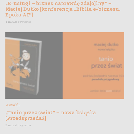
„E-usługi – biznes naprawdę zda[o]lny” –
Maciej Dutko [konferencja „Biblia e-biznesu.
Epoka AI”]
1 minut czytania
PODRÓŻE
„Tanio przez świat” – nowa książka
[Przedsprzedaż]
2 minut czytania