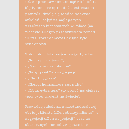
też e-sprzedawcom usunąć z ich ofert
błędy psujące sprzedaż. Jeśli czas mi
pozwala, dzielę się wiedzą podczas
szkoleń i zajęć na najlepszych
uczelniach biznesowych w Polsce (na
zlecenie Allegro przeszkoliłem ponad
10 tys. sprzedawców i drugie tyle
studentów).
Spłodziłem kilkanaście książek, w tym:
•
„Tanio przez świat”
,
•
„Mucha w czekoladzie”
,
•
„Targuj się! Zen negocjacji”
,
•
„Efekt tygrysa”
,
•
„Nieruchomościowe seppuku”
,
•
„Biblia e-biznesu”
(to ponoć największy
tego typu projekt na świecie).
Prowadzę szkolenia z niestandardowej
obsługi klienta („Zen obsługi klienta”), z
negocjacji („Zen negocjacji”) oraz ze
skutecznych metod zwiększania e-