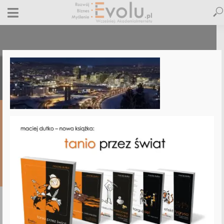
oslo-targuj-sie-glowne
30 maja 2019
Dodaj komentarz
Maciej Dutko
1 minut czytania
DODAJ
KOMENTARZ