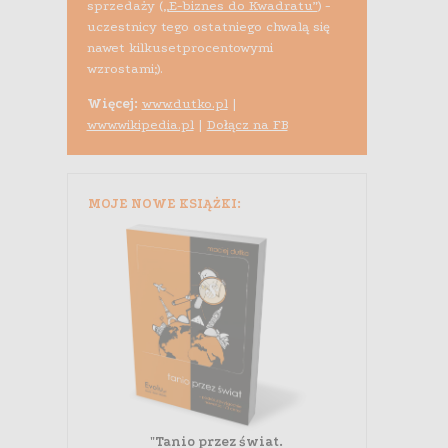
sprzedaży (
„E-biznes do Kwadratu”
) -
uczestnicy tego ostatniego chwalą się
nawet kilkusetprocentowymi
wzrostami;).
Więcej:
www.dutko.pl
|
www.wikipedia.pl
|
Dołącz na FB
MOJE NOWE KSIĄŻKI:
"Tanio przez świat.