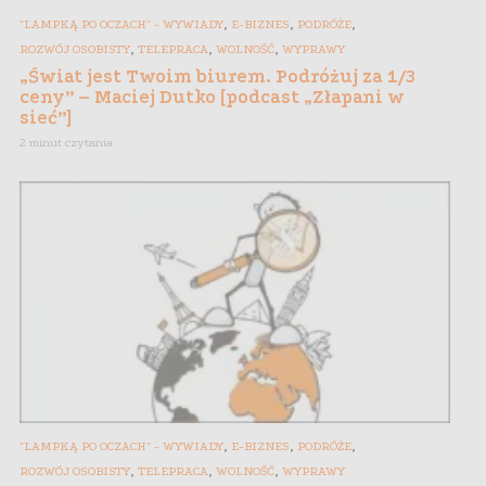
,
,
,
"LAMPKĄ PO OCZACH" - WYWIADY
E-BIZNES
PODRÓŻE
,
,
,
ROZWÓJ OSOBISTY
TELEPRACA
WOLNOŚĆ
WYPRAWY
„Świat jest Twoim biurem. Podróżuj za 1/3
ceny” – Maciej Dutko [podcast „Złapani w
sieć”]
2 minut czytania
,
,
,
"LAMPKĄ PO OCZACH" - WYWIADY
E-BIZNES
PODRÓŻE
,
,
,
ROZWÓJ OSOBISTY
TELEPRACA
WOLNOŚĆ
WYPRAWY