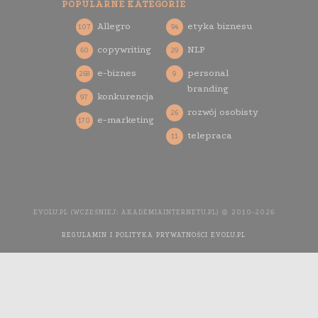
POPULARNE KATEGORIE
Allegro
etyka biznesu
107
94
copywriting
NLP
60
29
e-biznes
personal
268
9
branding
konkurencja
97
rozwój osobisty
26
e-marketing
170
telepraca
11
EVOLU.PL (WCZEŚNIEJ: AKADEMIAINTERNETU.PL) © 2010-2026
REGULAMIN I POLITYKA PRYWATNOŚCI EVOLU.PL
WYKONANIE
STRONY INTERNETOWEJ: AGENCJA INTERAKTYWNA MEDIA
YOU NEED