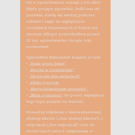
też e-sprzedawcom usunąć z ich ofert
błędy psujące sprzedaż. Jeśli czas mi
pozwala, dzielę się wiedzą podczas
szkoleń i zajęć na najlepszych
uczelniach biznesowych w Polsce (na
zlecenie Allegro przeszkoliłem ponad
10 tys. sprzedawców i drugie tyle
studentów).
Spłodziłem kilkanaście książek, w tym:
•
„Tanio przez świat”
,
•
„Mucha w czekoladzie”
,
•
„Targuj się! Zen negocjacji”
,
•
„Efekt tygrysa”
,
•
„Nieruchomościowe seppuku”
,
•
„Biblia e-biznesu”
(to ponoć największy
tego typu projekt na świecie).
Prowadzę szkolenia z niestandardowej
obsługi klienta („Zen obsługi klienta”), z
negocjacji („Zen negocjacji”) oraz ze
skutecznych metod zwiększania e-