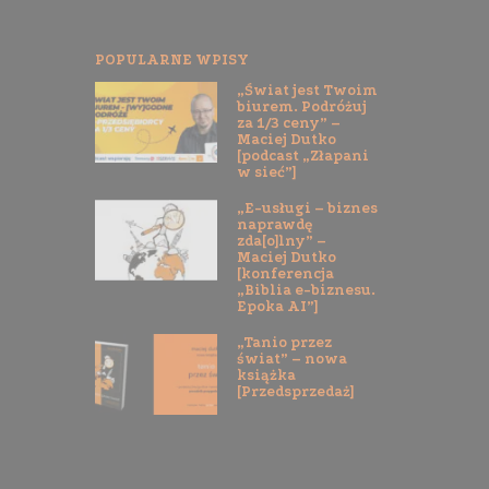
POPULARNE WPISY
„Świat jest Twoim
biurem. Podróżuj
za 1/3 ceny” –
Maciej Dutko
[podcast „Złapani
w sieć”]
„E-usługi – biznes
naprawdę
zda[o]lny” –
Maciej Dutko
[konferencja
„Biblia e-biznesu.
Epoka AI”]
„Tanio przez
świat” – nowa
książka
[Przedsprzedaż]