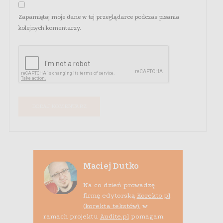
Zapamiętaj moje dane w tej przeglądarce podczas pisania
kolejnych komentarzy.
Maciej Dutko
Na co dzień prowadzę
firmę edytorską
Korekto.pl
(korekta tekstów)
, w
ramach projektu
Audite.pl
pomagam