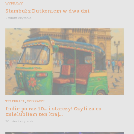
WYPRAWY
Stambuł z Dutkoniem w dwa dni
8 minut czytania
,
TELEPRACA
WYPRAWY
Indie po raz 10… i starczy! Czyli za co
znielubiłem ten kraj…
20 minut czytania