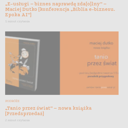
„E-usługi – biznes naprawdę zda[o]lny” –
Maciej Dutko [konferencja „Biblia e-biznesu.
Epoka AI”]
1 minut czytania
PODRÓŻE
„Tanio przez świat” – nowa książka
[Przedsprzedaż]
2 minut czytania