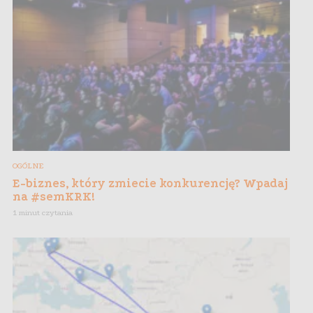
OGÓLNE
E-biznes, który zmiecie konkurencję? Wpadaj
na #semKRK!
1 minut czytania