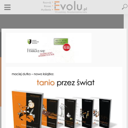
targuj-sie-goteborg
26 października 2018
Dodaj komentarz
Maciej Dutko
1 minut czytania
DODAJ
KOMENTARZ