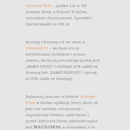
nFirma TAX
– spółka Ltd w UK
zamiast firmy w Polsce? To łatwe,
oszczędne i bezstresowe. Sprawdź i
zgarnij książki za 100 zł.
Hosting i domeny od lat mam w
Domeny.tv
– kocham ich za
indywidualne podejście i pomoc
zawsze, kiedy jej potrzebuję (podaj kod
„RABAT-EVOLU” i zdobądź 10% zniżki na
domenę lub „RABAT-55EVOLU” i zgarnij
aż 55% zniżki na hosting!)
Najlepszy internet w Polsce?
Orange
Flex
w formie aplikacji, który służy mi
jako net mobilny, stacjonarny i
zagraniczny! Pobierz, załóż konto i
przed wyborem formy płatności wpisz
kod
MACIEJ9K94
, a dostaniesz 3 m-