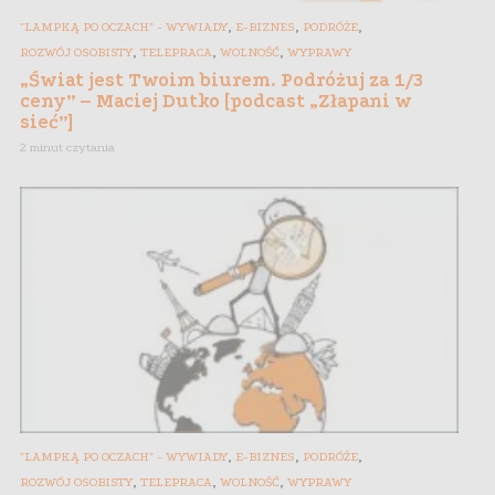
,
,
,
"LAMPKĄ PO OCZACH" - WYWIADY
E-BIZNES
PODRÓŻE
,
,
,
ROZWÓJ OSOBISTY
TELEPRACA
WOLNOŚĆ
WYPRAWY
„Świat jest Twoim biurem. Podróżuj za 1/3
ceny” – Maciej Dutko [podcast „Złapani w
sieć”]
2 minut czytania
,
,
,
"LAMPKĄ PO OCZACH" - WYWIADY
E-BIZNES
PODRÓŻE
,
,
,
ROZWÓJ OSOBISTY
TELEPRACA
WOLNOŚĆ
WYPRAWY