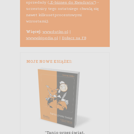
sprzedaży (
„E-biznes do Kwadratu”
) -
uczestnicy tego ostatniego chwalą się
nawet kilkusetprocentowymi
wzrostami;).
Więcej:
www.dutko.pl
|
www.wikipedia.pl
|
Dołącz na FB
MOJE NOWE KSIĄŻKI:
"Tanio przez świat.