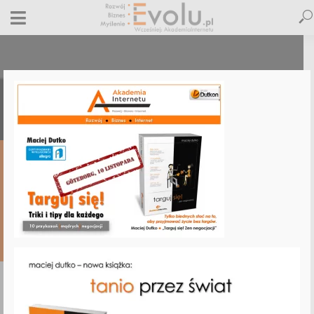
targuj-sie-szkolenie-negocjacje
26 października 2018
Dodaj komentarz
Maciej Dutko
1 minut czytania
DODAJ
KOMENTARZ