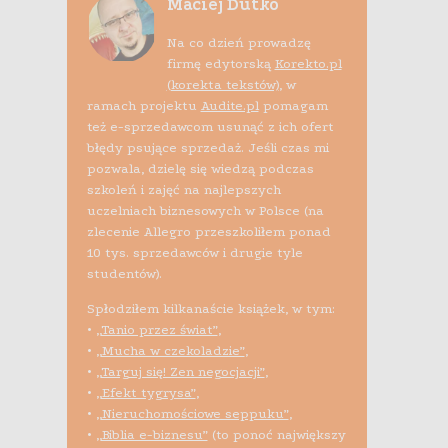
Maciej Dutko
Na co dzień prowadzę
firmę edytorską
Korekto.pl
(korekta tekstów)
, w
ramach projektu
Audite.pl
pomagam
też e-sprzedawcom usunąć z ich ofert
błędy psujące sprzedaż. Jeśli czas mi
pozwala, dzielę się wiedzą podczas
szkoleń i zajęć na najlepszych
uczelniach biznesowych w Polsce (na
zlecenie Allegro przeszkoliłem ponad
10 tys. sprzedawców i drugie tyle
studentów).
Spłodziłem kilkanaście książek, w tym:
•
„Tanio przez świat”
,
•
„Mucha w czekoladzie”
,
•
„Targuj się! Zen negocjacji”
,
•
„Efekt tygrysa”
,
•
„Nieruchomościowe seppuku”
,
•
„Biblia e-biznesu”
(to ponoć największy