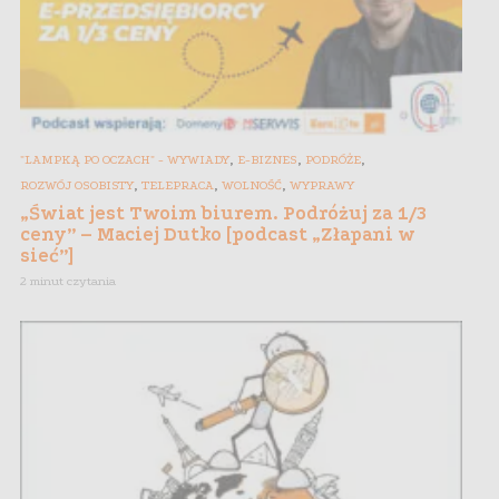
,
,
,
"LAMPKĄ PO OCZACH" - WYWIADY
E-BIZNES
PODRÓŻE
,
,
,
ROZWÓJ OSOBISTY
TELEPRACA
WOLNOŚĆ
WYPRAWY
„Świat jest Twoim biurem. Podróżuj za 1/3
ceny” – Maciej Dutko [podcast „Złapani w
sieć”]
2 minut czytania