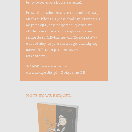
tego typu projekt na świecie).
Prowadzę szkolenia z niestandardowej
obsługi klienta („Zen obsługi klienta”), z
negocjacji („Zen negocjacji”) oraz ze
skutecznych metod zwiększania e-
sprzedaży (
„E-biznes do Kwadratu”
) -
uczestnicy tego ostatniego chwalą się
nawet kilkusetprocentowymi
wzrostami;).
Więcej:
www.dutko.pl
|
www.wikipedia.pl
|
Dołącz na FB
MOJE NOWE KSIĄŻKI: