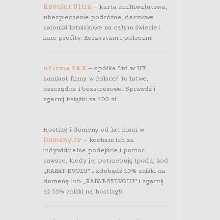
Revolut Ultra
– karta multiwalutowa,
ubezpieczenie podróżne, darmowe
saloniki lotniskowe na całym świecie i
inne profity. Korzystam i polecam!
nFirma TAX
– spółka Ltd w UK
zamiast firmy w Polsce? To łatwe,
oszczędne i bezstresowe. Sprawdź i
zgarnij książki za 100 zł.
Hosting i domeny od lat mam w
Domeny.tv
– kocham ich za
indywidualne podejście i pomoc
zawsze, kiedy jej potrzebuję (podaj kod
„RABAT-EVOLU” i zdobądź 10% zniżki na
domenę lub „RABAT-55EVOLU” i zgarnij
aż 55% zniżki na hosting!)