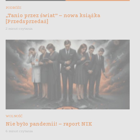
PODRÓŻE
„Tanio przez świat” – nowa książka
[Przedsprzedaż]
2 minut czytania
WOLNOŚĆ
Nie było pandemii! – raport NIK
6 minut czytania