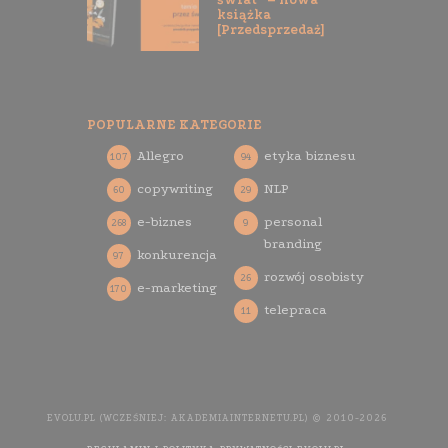
książka
[Przedsprzedaż]
POPULARNE KATEGORIE
Allegro
etyka biznesu
107
94
copywriting
NLP
60
29
e-biznes
personal
268
9
branding
konkurencja
97
rozwój osobisty
26
e-marketing
170
telepraca
11
EVOLU.PL (WCZEŚNIEJ: AKADEMIAINTERNETU.PL) © 2010-2026