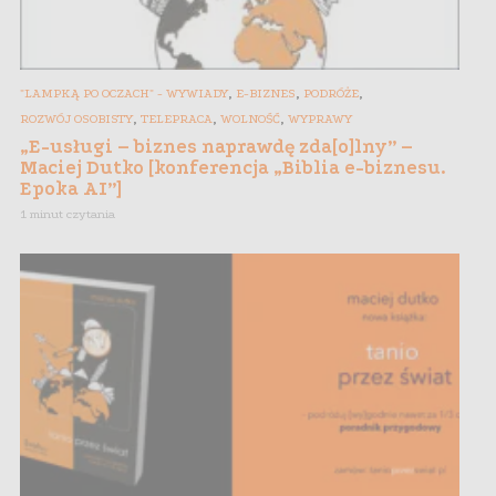
,
,
,
"LAMPKĄ PO OCZACH" - WYWIADY
E-BIZNES
PODRÓŻE
,
,
,
ROZWÓJ OSOBISTY
TELEPRACA
WOLNOŚĆ
WYPRAWY
„E-usługi – biznes naprawdę zda[o]lny” –
Maciej Dutko [konferencja „Biblia e-biznesu.
Epoka AI”]
1 minut czytania