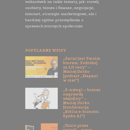
wskazówek na takie tematy, jak: rozwój
osobisty, biznes i finanse, negocjacje,
internet, strategie marketingowe, ale i
bardziej ogólne przemyślenia o
sprawach istotnych społecznie.
POPULARNE WPISY
„Świat jest Twoim
biurem. Podróżuj
za 1/3 ceny” –
Maciej Dutko
[podcast „Złapani
w sieć”]
„E-usługi – biznes
naprawdę
zda[o]lny” –
Maciej Dutko
[konferencja
„Biblia e-biznesu.
Epoka AI”]
„Tanio przez
świat” – nowa