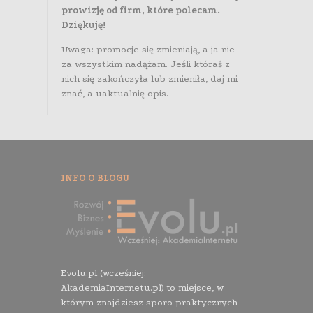
prowizję od firm, które polecam.
Dziękuję!
Uwaga: promocje się zmieniają, a ja nie
za wszystkim nadążam. Jeśli któraś z
nich się zakończyła lub zmieniła, daj mi
znać, a uaktualnię opis.
INFO O BLOGU
Evolu.pl (wcześniej:
AkademiaInternetu.pl) to miejsce, w
którym znajdziesz sporo praktycznych