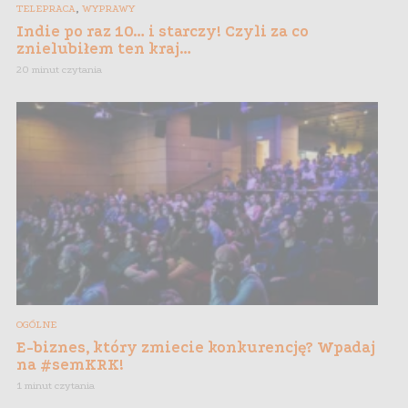
,
TELEPRACA
WYPRAWY
Indie po raz 10… i starczy! Czyli za co
znielubiłem ten kraj…
20 minut czytania
OGÓLNE
E-biznes, który zmiecie konkurencję? Wpadaj
na #semKRK!
1 minut czytania