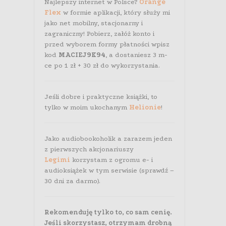
Najlepszy internet w Polsce?
Orange
Flex
w formie aplikacji, który służy mi
jako net mobilny, stacjonarny i
zagraniczny! Pobierz, załóż konto i
przed wyborem formy płatności wpisz
kod
MACIEJ9K94
, a dostaniesz 3 m-
ce po 1 zł + 30 zł do wykorzystania.
Jeśli dobre i praktyczne książki, to
tylko w moim ukochanym
Helionie
!
Jako audiobookoholik a zarazem jeden
z pierwszych akcjonariuszy
Legimi
korzystam z ogromu e- i
audioksiążek w tym serwisie (sprawdź –
30 dni za darmo).
Rekomenduję tylko to, co sam cenię.
Jeśli skorzystasz, otrzymam drobną