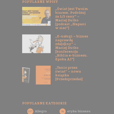
POPULARNE WPISY
„Świat jest Twoim
biurem. Podróżuj
za 1/3 ceny” –
Maciej Dutko
[podcast „Złapani
w sieć”]
„E-usługi – biznes
naprawdę
zda[o]lny” –
Maciej Dutko
[konferencja
„Biblia e-biznesu.
Epoka AI”]
„Tanio przez
świat” – nowa
książka
[Przedsprzedaż]
POPULARNE KATEGORIE
Allegro
etyka biznesu
107
94