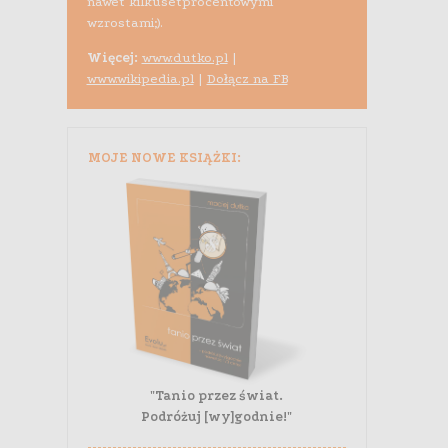
nawet kilkusetprocentowymi
wzrostami;).
Więcej:
www.dutko.pl
|
www.wikipedia.pl
|
Dołącz na FB
MOJE NOWE KSIĄŻKI:
"Tanio przez świat.
Podróżuj [wy]godnie!"