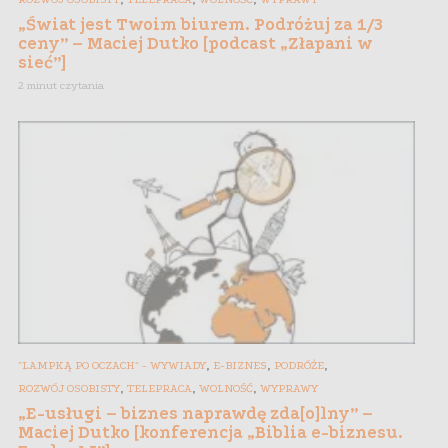
„Świat jest Twoim biurem. Podróżuj za 1/3
ceny” – Maciej Dutko [podcast „Złapani w
sieć”]
2 minut czytania
,
,
,
"LAMPKĄ PO OCZACH" - WYWIADY
E-BIZNES
PODRÓŻE
,
,
,
ROZWÓJ OSOBISTY
TELEPRACA
WOLNOŚĆ
WYPRAWY
„E-usługi – biznes naprawdę zda[o]lny” –
Maciej Dutko [konferencja „Biblia e-biznesu.