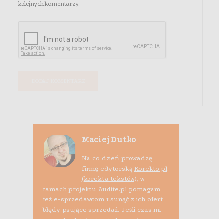
kolejnych komentarzy.
Maciej Dutko
Na co dzień prowadzę
firmę edytorską
Korekto.pl
(korekta tekstów)
, w
ramach projektu
Audite.pl
pomagam
też e-sprzedawcom usunąć z ich ofert
błędy psujące sprzedaż. Jeśli czas mi