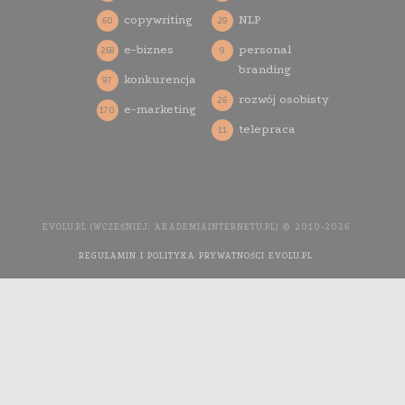
copywriting
NLP
60
29
e-biznes
personal
268
9
branding
konkurencja
97
rozwój osobisty
26
e-marketing
170
telepraca
11
EVOLU.PL (WCZEŚNIEJ: AKADEMIAINTERNETU.PL) © 2010-2026
REGULAMIN I POLITYKA PRYWATNOŚCI EVOLU.PL
WYKONANIE
STRONY INTERNETOWEJ: AGENCJA INTERAKTYWNA MEDIA
YOU NEED