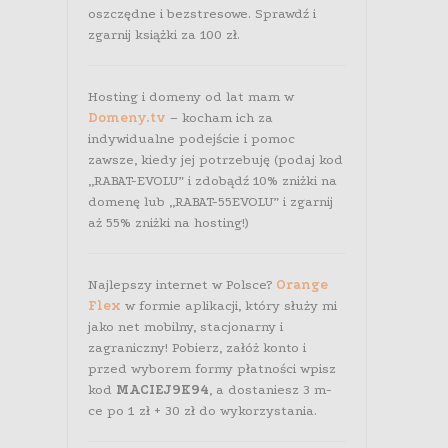
oszczędne i bezstresowe. Sprawdź i
zgarnij książki za 100 zł.
Hosting i domeny od lat mam w
Domeny.tv
– kocham ich za
indywidualne podejście i pomoc
zawsze, kiedy jej potrzebuję (podaj kod
„RABAT-EVOLU” i zdobądź 10% zniżki na
domenę lub „RABAT-55EVOLU” i zgarnij
aż 55% zniżki na hosting!)
Najlepszy internet w Polsce?
Orange
Flex
w formie aplikacji, który służy mi
jako net mobilny, stacjonarny i
zagraniczny! Pobierz, załóż konto i
przed wyborem formy płatności wpisz
kod
MACIEJ9K94
, a dostaniesz 3 m-
ce po 1 zł + 30 zł do wykorzystania.