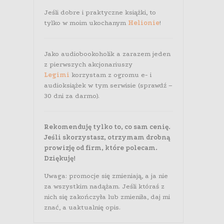
Jeśli dobre i praktyczne książki, to
tylko w moim ukochanym
Helionie
!
Jako audiobookoholik a zarazem jeden
z pierwszych akcjonariuszy
Legimi
korzystam z ogromu e- i
audioksiążek w tym serwisie (sprawdź –
30 dni za darmo).
Rekomenduję tylko to, co sam cenię.
Jeśli skorzystasz, otrzymam drobną
prowizję od firm, które polecam.
Dziękuję!
Uwaga: promocje się zmieniają, a ja nie
za wszystkim nadążam. Jeśli któraś z
nich się zakończyła lub zmieniła, daj mi
znać, a uaktualnię opis.