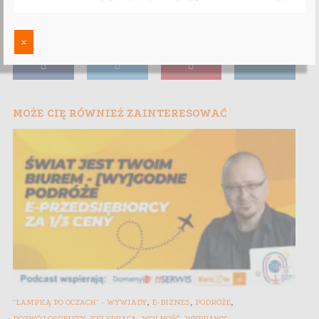
x
MOŻE CIĘ RÓWNIEŻ ZAINTERESOWAĆ
,
,
,
"LAMPKĄ PO OCZACH" - WYWIADY
E-BIZNES
PODRÓŻE
,
,
,
ROZWÓJ OSOBISTY
TELEPRACA
WOLNOŚĆ
WYPRAWY