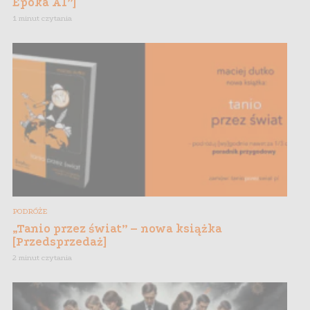
Epoka AI”]
1 minut czytania
PODRÓŻE
„Tanio przez świat” – nowa książka
[Przedsprzedaż]
2 minut czytania