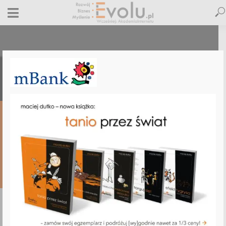
mbank
13 grudnia 2012
Dodaj komentarz
Maciej Dutko
1 minut czytania
DODAJ
KOMENTARZ