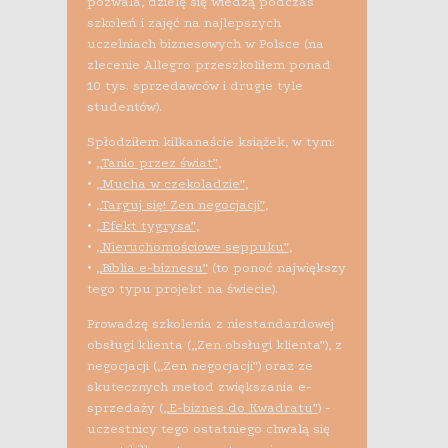
pozwala, dzielę się wiedzą podczas
szkoleń i zajęć na najlepszych
uczelniach biznesowych w Polsce (na
zlecenie Allegro przeszkoliłem ponad
10 tys. sprzedawców i drugie tyle
studentów).
Spłodziłem kilkanaście książek, w tym:
•
„Tanio przez świat”
,
•
„Mucha w czekoladzie”
,
•
„Targuj się! Zen negocjacji”
,
•
„Efekt tygrysa”
,
•
„Nieruchomościowe seppuku”
,
•
„Biblia e-biznesu”
(to ponoć największy
tego typu projekt na świecie).
Prowadzę szkolenia z niestandardowej
obsługi klienta („Zen obsługi klienta”), z
negocjacji („Zen negocjacji”) oraz ze
skutecznych metod zwiększania e-
sprzedaży (
„E-biznes do Kwadratu”
) -
uczestnicy tego ostatniego chwalą się