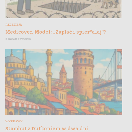
RECENZJA
Medicover. Model: „Zapłać i spier*alaj”?
5 minut czytania
WYPRAWY
Stambuł z Dutkoniem w dwa dni