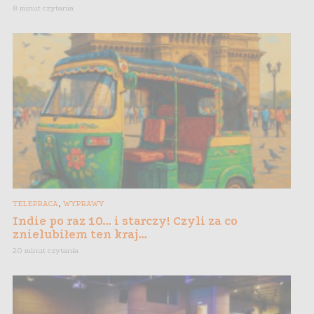
8 minut czytania
,
TELEPRACA
WYPRAWY
Indie po raz 10… i starczy! Czyli za co
znielubiłem ten kraj…
20 minut czytania