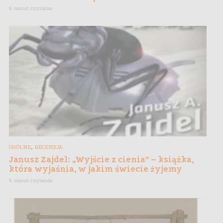
6 minut czytania
,
OGÓLNE
RECENZJA
Janusz Zajdel: „Wyjście z cienia” – książka,
która wyjaśnia, w jakim świecie żyjemy
6 minut czytania