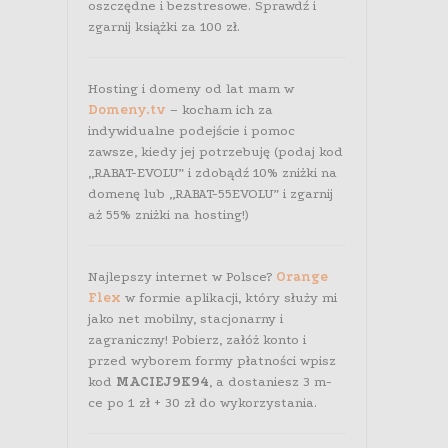
oszczędne i bezstresowe. Sprawdź i
zgarnij książki za 100 zł.
Hosting i domeny od lat mam w
Domeny.tv
– kocham ich za
indywidualne podejście i pomoc
zawsze, kiedy jej potrzebuję (podaj kod
„RABAT-EVOLU” i zdobądź 10% zniżki na
domenę lub „RABAT-55EVOLU” i zgarnij
aż 55% zniżki na hosting!)
Najlepszy internet w Polsce?
Orange
Flex
w formie aplikacji, który służy mi
jako net mobilny, stacjonarny i
zagraniczny! Pobierz, załóż konto i
przed wyborem formy płatności wpisz
kod
MACIEJ9K94
, a dostaniesz 3 m-
ce po 1 zł + 30 zł do wykorzystania.