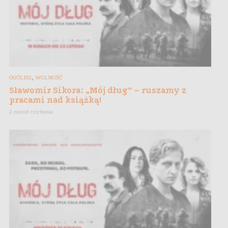
,
OGÓLNE
WOLNOŚĆ
Sławomir Sikora: „Mój dług” – ruszamy z
pracami nad książką!
2 minut czytania