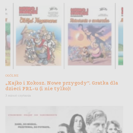
OGÓLNE
„Kajko i Kokosz. Nowe przygody”. Gratka dla
dzieci PRL-u (i nie tylko)!
3 minut czytania