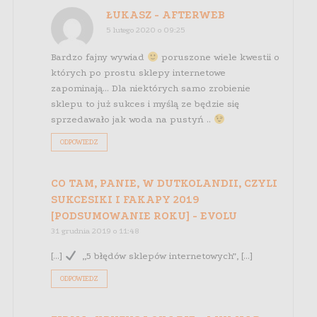
ŁUKASZ - AFTERWEB
5 lutego 2020 o 09:25
Bardzo fajny wywiad
poruszone wiele kwestii o
których po prostu sklepy internetowe
zapominają… Dla niektórych samo zrobienie
sklepu to już sukces i myślą ze będzie się
sprzedawało jak woda na pustyń ..
ODPOWIEDZ
CO TAM, PANIE, W DUTKOLANDII, CZYLI
SUKCESIKI I FAKAPY 2019
[PODSUMOWANIE ROKU] - EVOLU
31 grudnia 2019 o 11:48
[…]
„5 błędów sklepów internetowych”, […]
ODPOWIEDZ