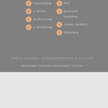
copywriting
NLP
60
29
e-biznes
personal
268
9
branding
konkurencja
97
rozwój osobisty
26
e-marketing
170
telepraca
11
EVOLU.PL (WCZEŚNIEJ: AKADEMIAINTERNETU.PL) © 2010-2026
REGULAMIN I POLITYKA PRYWATNOŚCI EVOLU.PL
WYKONANIE
STRONY INTERNETOWEJ: AGENCJA INTERAKTYWNA MEDIA
YOU NEED