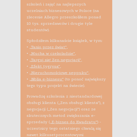
szkoleń i zajęć na najlepszych
uczelniach biznesowych w Polsce (na
zlecenie Allegro przeszkoliłem ponad
10 tys. sprzedawców i drugie tyle
studentów).
Spłodziłem kilkanaście książek, w tym:
•
„Tanio przez świat”
,
•
„Mucha w czekoladzie”
,
•
„Targuj się! Zen negocjacji”
,
•
„Efekt tygrysa”
,
•
„Nieruchomościowe seppuku”
,
•
„Biblia e-biznesu”
(to ponoć największy
tego typu projekt na świecie).
Prowadzę szkolenia z niestandardowej
obsługi klienta („Zen obsługi klienta”), z
negocjacji („Zen negocjacji”) oraz ze
skutecznych metod zwiększania e-
sprzedaży (
„E-biznes do Kwadratu”
) -
uczestnicy tego ostatniego chwalą się
nawet kilkusetprocentowymi