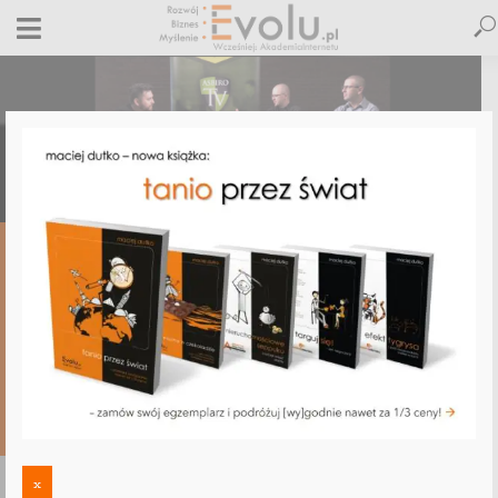
OGÓLNE
5 błędów sklepów internetowych –
wywiad dla Asbiro TV
28 października 2019
4 komentarze
Maciej Dutko
1 minut czytania
4 KOMENTARZE
x