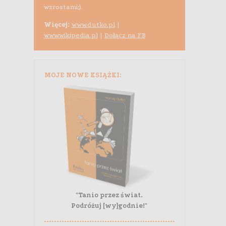
wzrostami;).
Więcej:
www.dutko.pl
|
www.wikipedia.pl
|
Dołącz na FB
MOJE NOWE KSIĄŻKI:
"Tanio przez świat.
Podróżuj [wy]godnie!"