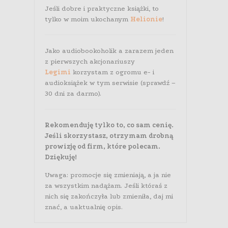
Jeśli dobre i praktyczne książki, to
tylko w moim ukochanym
Helionie
!
Jako audiobookoholik a zarazem jeden
z pierwszych akcjonariuszy
Legimi
korzystam z ogromu e- i
audioksiążek w tym serwisie (sprawdź –
30 dni za darmo).
Rekomenduję tylko to, co sam cenię.
Jeśli skorzystasz, otrzymam drobną
prowizję od firm, które polecam.
Dziękuję!
Uwaga: promocje się zmieniają, a ja nie
za wszystkim nadążam. Jeśli któraś z
nich się zakończyła lub zmieniła, daj mi
znać, a uaktualnię opis.