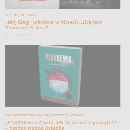
,
OGÓLNE
WOLNOŚĆ
„Mój dług” wkrótce w kinach! Kim jest
Sławomir Sikora?
3 minut czytania
,
,
,
BEZPIECZEŃSTWO
OGÓLNE
RECENZJA
WOLNOŚĆ
„PLANdemia Covid-19. To dopiero początek”
– bardzo ważna książka