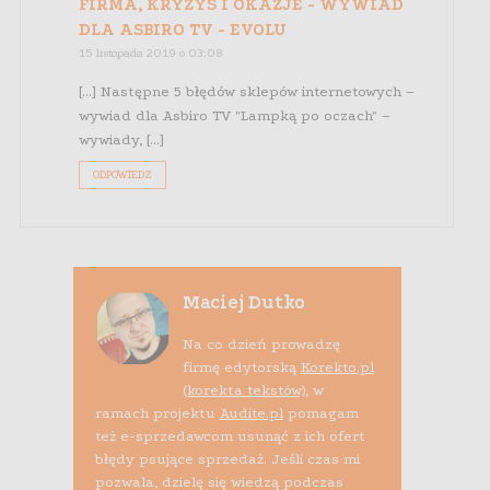
FIRMA, KRYZYS I OKAZJE - WYWIAD
DLA ASBIRO TV - EVOLU
15 listopada 2019 o 03:08
[…] Następne 5 błędów sklepów internetowych –
wywiad dla Asbiro TV "Lampką po oczach" –
wywiady, […]
ODPOWIEDZ
Maciej Dutko
Na co dzień prowadzę
firmę edytorską
Korekto.pl
(korekta tekstów)
, w
ramach projektu
Audite.pl
pomagam
też e-sprzedawcom usunąć z ich ofert
błędy psujące sprzedaż. Jeśli czas mi
pozwala, dzielę się wiedzą podczas