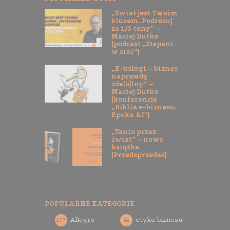
„Świat jest Twoim
biurem. Podróżuj
za 1/3 ceny” –
Maciej Dutko
[podcast „Złapani
w sieć”]
„E-usługi – biznes
naprawdę
zda[o]lny” –
Maciej Dutko
[konferencja
„Biblia e-biznesu.
Epoka AI”]
„Tanio przez
świat” – nowa
książka
[Przedsprzedaż]
POPULARNE KATEGORIE
Allegro
etyka biznesu
107
94