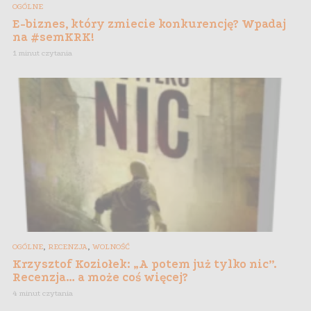
OGÓLNE
E-biznes, który zmiecie konkurencję? Wpadaj
na #semKRK!
1 minut czytania
,
,
OGÓLNE
RECENZJA
WOLNOŚĆ
Krzysztof Koziołek: „A potem już tylko nic”.
Recenzja… a może coś więcej?
4 minut czytania