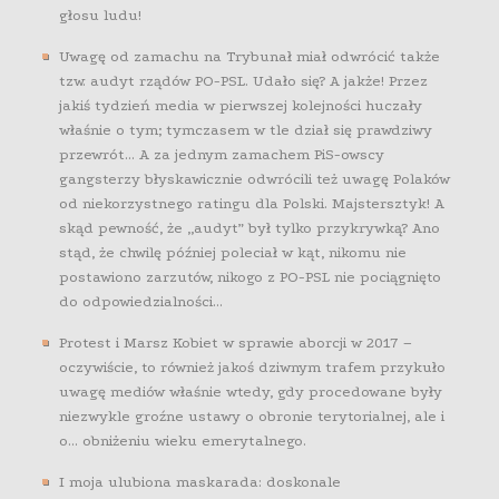
głosu ludu!
Uwagę od zamachu na Trybunał miał odwrócić także
tzw. audyt rządów PO-PSL. Udało się? A jakże! Przez
jakiś tydzień media w pierwszej kolejności huczały
właśnie o tym; tymczasem w tle dział się prawdziwy
przewrót… A za jednym zamachem PiS-owscy
gangsterzy błyskawicznie odwrócili też uwagę Polaków
od niekorzystnego ratingu dla Polski. Majstersztyk! A
skąd pewność, że „audyt” był tylko przykrywką? Ano
stąd, że chwilę później poleciał w kąt, nikomu nie
postawiono zarzutów, nikogo z PO-PSL nie pociągnięto
do odpowiedzialności…
Protest i Marsz Kobiet w sprawie aborcji w 2017 –
oczywiście, to również jakoś dziwnym trafem przykuło
uwagę mediów właśnie wtedy, gdy procedowane były
niezwykle groźne ustawy o obronie terytorialnej, ale i
o… obniżeniu wieku emerytalnego.
I moja ulubiona maskarada: doskonale