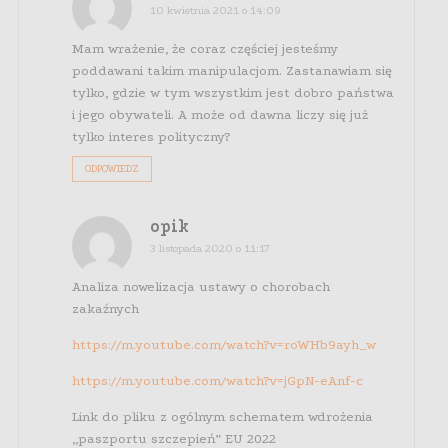
10 kwietnia 2021 o 14:09
Mam wrażenie, że coraz częściej jesteśmy
poddawani takim manipulacjom. Zastanawiam się
tylko, gdzie w tym wszystkim jest dobro państwa
i jego obywateli. A może od dawna liczy się już
tylko interes polityczny?
ODPOWIEDZ
opik
3 listopada 2020 o 11:17
Analiza nowelizacja ustawy o chorobach
zakaźnych
https://m.youtube.com/watch?v=roWHb9ayh_w
https://m.youtube.com/watch?v=jGpN-eAnf-c
Link do pliku z ogólnym schematem wdrożenia
„paszportu szczepień” EU 2022