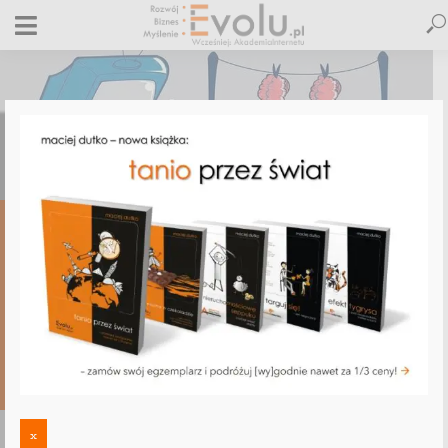
OGÓLNE
Niby aborcja, a w tle – prawdziwe
działania…
24 października 2020
8 komentarzy
Maciej Dutko
4 minut czytania
8 KOMENTARZY
x