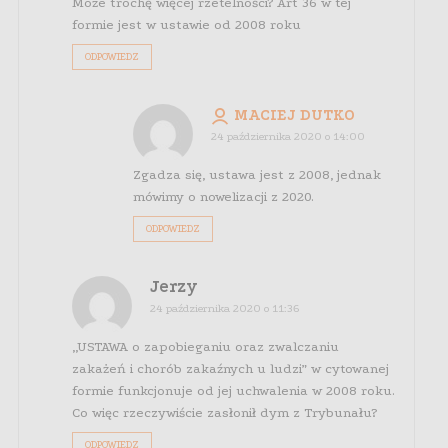
Może trochę więcej rzetelności? Art 36 w tej
formie jest w ustawie od 2008 roku
ODPOWIEDZ
MACIEJ DUTKO
24 października 2020 o 14:00
Zgadza się, ustawa jest z 2008, jednak
mówimy o nowelizacji z 2020.
ODPOWIEDZ
Jerzy
24 października 2020 o 11:36
„USTAWA o zapobieganiu oraz zwalczaniu
zakażeń i chorób zakaźnych u ludzi” w cytowanej
formie funkcjonuje od jej uchwalenia w 2008 roku.
Co więc rzeczywiście zasłonił dym z Trybunału?
ODPOWIEDZ