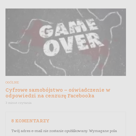
OGÓLNE
Cyfrowe samobójstwo – oświadczenie w
odpowiedzi na cenzurę Facebooka
3 minut czytania
8 KOMENTARZY
Twój adres e-mail nie zostanie opublikowany.
Wymagane pola