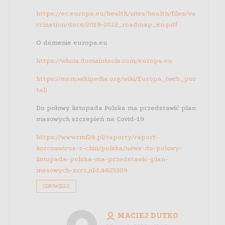
https://ec.europa.eu/health/sites/health/files/va
ccination/docs/2019-2022_roadmap_en.pdf
O domenie europa.eu
https://whois.domaintools.com/europa.eu
https://en.m.wikipedia.org/wiki/Europa_(web_por
tal)
Do połowy listopada Polska ma przedstawić plan
masowych szczepień na Covid-19
https://www.rmf24.pl/raporty/raport-
koronawirus-z-chin/polska/news-do-polowy-
listopada-polska-ma-przedstawic-plan-
masowych-szcz,nId,4825309
ODPOWIEDZ
MACIEJ DUTKO