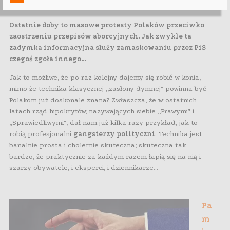
Ostatnie doby to masowe protesty Polaków przeciwko
zaostrzeniu przepisów aborcyjnych. Jak zwykle ta
zadymka informacyjna służy zamaskowaniu przez PiS
czegoś zgoła innego…
Jak to możliwe, że po raz kolejny dajemy się robić w konia,
mimo że technika klasycznej „zasłony dymnej” powinna być
Polakom już doskonale znana? Zwłaszcza, że w ostatnich
latach rząd hipokrytów, nazywających siebie „Prawymi” i
„Sprawiedliwymi”, dał nam już kilka razy przykład, jak to
robią profesjonalni
gangsterzy polityczni
. Technika jest
banalnie prosta i cholernie skuteczna; skuteczna tak
bardzo, że praktycznie za każdym razem łapią się na nią i
szarzy obywatele, i eksperci, i dziennikarze…
Pa
m