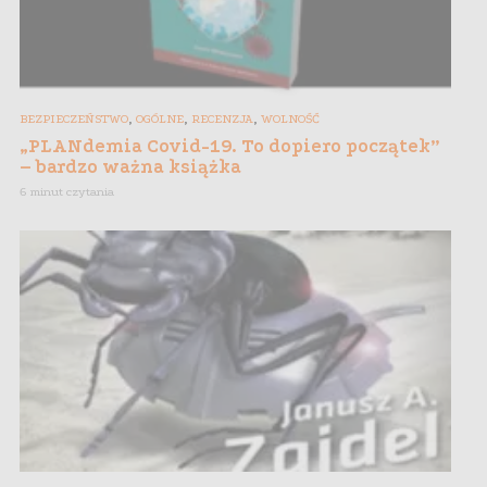
,
,
,
BEZPIECZEŃSTWO
OGÓLNE
RECENZJA
WOLNOŚĆ
„PLANdemia Covid-19. To dopiero początek”
– bardzo ważna książka
6 minut czytania