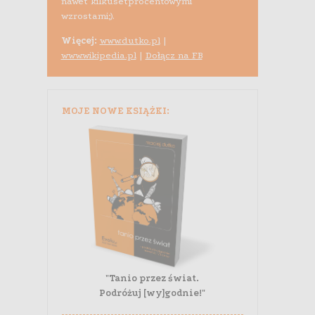
nawet kilkusetprocentowymi
wzrostami;).
Więcej:
www.dutko.pl
|
www.wikipedia.pl
|
Dołącz na FB
MOJE NOWE KSIĄŻKI:
"Tanio przez świat.
Podróżuj [wy]godnie!"