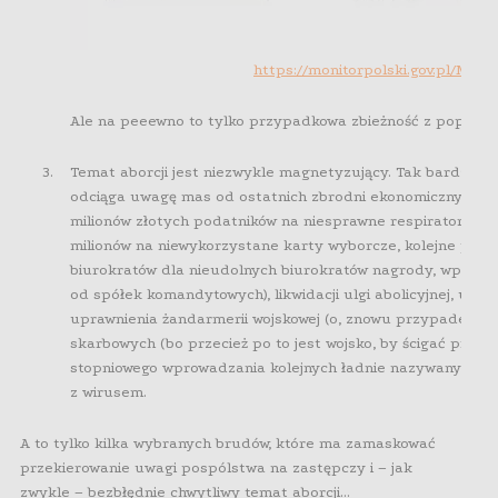
https://monitorpolski.gov.pl/MP/2
Ale na peeewno to tylko przypadkowa zbieżność z popraw
Temat aborcji jest niezwykle magnetyzujący. Tak bardzo, 
odciąga uwagę mas od ostatnich zbrodni ekonomicznych r
milionów złotych podatników na niesprawne respiratory i w
milionów na niewykorzystane karty wyborcze, kolejne przy
biurokratów dla nieudolnych biurokratów nagrody, wprowad
od spółek komandytowych), likwidacji ulgi abolicyjnej, ut
uprawnienia żandarmerii wojskowej (o, znowu przypadek!) 
skarbowych (bo przecież po to jest wojsko, by ścigać przeds
stopniowego wprowadzania kolejnych ładnie nazywanych „
z wirusem.
A to tylko kilka wybranych brudów, które ma zamaskować
przekierowanie uwagi pospólstwa na zastępczy i – jak
zwykle – bezbłędnie chwytliwy temat aborcji…