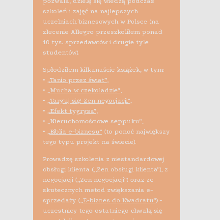
pozwala, dzielę się wiedzą podczas
szkoleń i zajęć na najlepszych
uczelniach biznesowych w Polsce (na
zlecenie Allegro przeszkoliłem ponad
10 tys. sprzedawców i drugie tyle
studentów).
Spłodziłem kilkanaście książek, w tym:
•
„Tanio przez świat”
,
•
„Mucha w czekoladzie”
,
•
„Targuj się! Zen negocjacji”
,
•
„Efekt tygrysa”
,
•
„Nieruchomościowe seppuku”
,
•
„Biblia e-biznesu”
(to ponoć największy
tego typu projekt na świecie).
Prowadzę szkolenia z niestandardowej
obsługi klienta („Zen obsługi klienta”), z
negocjacji („Zen negocjacji”) oraz ze
skutecznych metod zwiększania e-
sprzedaży (
„E-biznes do Kwadratu”
) -
uczestnicy tego ostatniego chwalą się