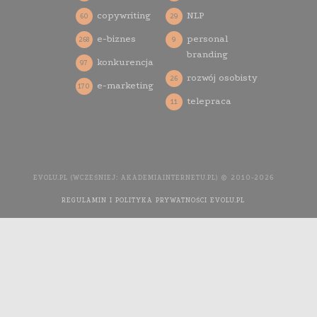
copywriting
NLP
60
29
e-biznes
personal
268
9
branding
konkurencja
97
rozwój osobisty
26
e-marketing
170
telepraca
11
EVOLU.PL (WCZEŚNIEJ: AKADEMIAINTERNETU.PL) © 2010-2026
REGULAMIN I POLITYKA PRYWATNOŚCI EVOLU.PL
WYKONANIE
STRONY INTERNETOWEJ: AGENCJA INTERAKTYWNA MEDIA
YOU NEED