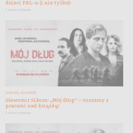
dzieci PRL-u (i nie tylko)!
3 minut czytania
,
OGÓLNE
WOLNOŚĆ
Sławomir Sikora: „Mój dług” – ruszamy z
pracami nad książką!
2 minut czytania