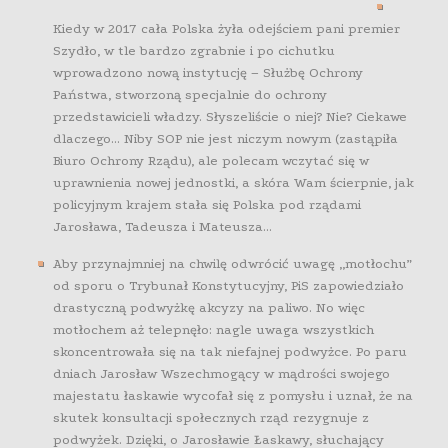
Kiedy w 2017 cała Polska żyła odejściem pani premier
Szydło, w tle bardzo zgrabnie i po cichutku
wprowadzono nową instytucję – Służbę Ochrony
Państwa, stworzoną specjalnie do ochrony
przedstawicieli władzy. Słyszeliście o niej? Nie? Ciekawe
dlaczego… Niby SOP nie jest niczym nowym (zastąpiła
Biuro Ochrony Rządu), ale polecam wczytać się w
uprawnienia nowej jednostki, a skóra Wam ścierpnie, jak
policyjnym krajem stała się Polska pod rządami
Jarosława, Tadeusza i Mateusza…
Aby przynajmniej na chwilę odwrócić uwagę „motłochu”
od sporu o Trybunał Konstytucyjny, PiS zapowiedziało
drastyczną podwyżkę akcyzy na paliwo. No więc
motłochem aż telepnęło: nagle uwaga wszystkich
skoncentrowała się na tak niefajnej podwyżce. Po paru
dniach Jarosław Wszechmogący w mądrości swojego
majestatu łaskawie wycofał się z pomysłu i uznał, że na
skutek konsultacji społecznych rząd rezygnuje z
podwyżek. Dzięki, o Jarosławie Łaskawy, słuchający