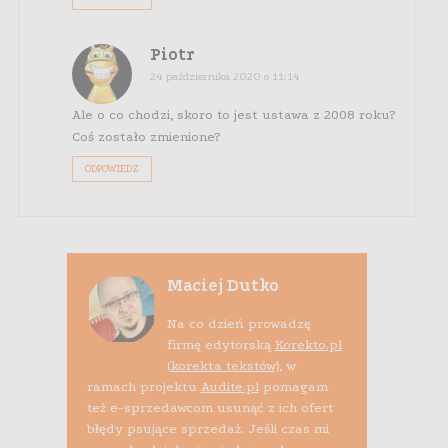
Piotr
24 października 2020 o 11:14
Ale o co chodzi, skoro to jest ustawa z 2008 roku?
Coś zostało zmienione?
ODPOWIEDZ
Maciej Dutko
Na co dzień prowadzę
firmę edytorską
Korekto.pl
(korekta tekstów)
, w
ramach projektu
Audite.pl
pomagam
też e-sprzedawcom usunąć z ich ofert
błędy psujące sprzedaż. Jeśli czas mi