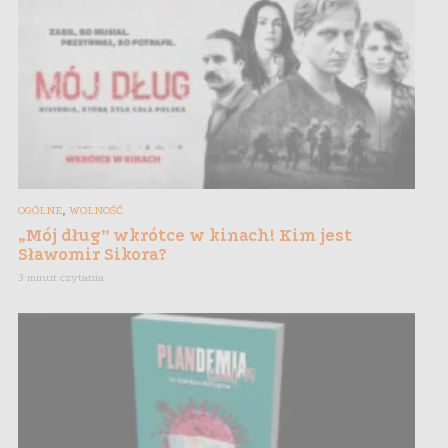
,
OGÓLNE
WOLNOŚĆ
„Mój dług” wkrótce w kinach! Kim jest
Sławomir Sikora?
3 minut czytania