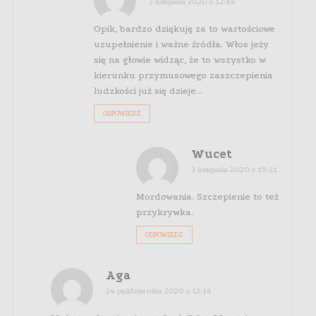
3 listopada 2020 o 12:48
Opik, bardzo dziękuję za to wartościowe
uzupełnienie i ważne źródła. Włos jeży
się na głowie widząc, że to wszystko w
kierunku przymusowego zaszczepienia
ludzkości już się dzieje…
ODPOWIEDZ
Wucet
3 listopada 2020 o 15:21
Mordowania. Szczepienie to też
przykrywka.
ODPOWIEDZ
Aga
24 października 2020 o 12:14