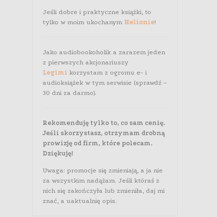
Jeśli dobre i praktyczne książki, to
tylko w moim ukochanym
Helionie
!
Jako audiobookoholik a zarazem jeden
z pierwszych akcjonariuszy
Legimi
korzystam z ogromu e- i
audioksiążek w tym serwisie (sprawdź –
30 dni za darmo).
Rekomenduję tylko to, co sam cenię.
Jeśli skorzystasz, otrzymam drobną
prowizję od firm, które polecam.
Dziękuję!
Uwaga: promocje się zmieniają, a ja nie
za wszystkim nadążam. Jeśli któraś z
nich się zakończyła lub zmieniła, daj mi
znać, a uaktualnię opis.