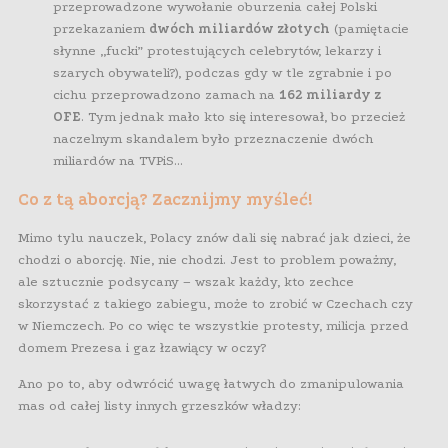
przeprowadzone wywołanie oburzenia całej Polski
przekazaniem
dwóch miliardów złotych
(pamiętacie
słynne „fucki” protestujących celebrytów, lekarzy i
szarych obywateli?), podczas gdy w tle zgrabnie i po
cichu przeprowadzono zamach na
162 miliardy z
OFE
. Tym jednak mało kto się interesował, bo przecież
naczelnym skandalem było przeznaczenie dwóch
miliardów na TVPiS…
Co z tą aborcją? Zacznijmy myśleć!
Mimo tylu nauczek, Polacy znów dali się nabrać jak dzieci, że
chodzi o aborcję. Nie, nie chodzi. Jest to problem poważny,
ale sztucznie podsycany – wszak każdy, kto zechce
skorzystać z takiego zabiegu, może to zrobić w Czechach czy
w Niemczech. Po co więc te wszystkie protesty, milicja przed
domem Prezesa i gaz łzawiący w oczy?
Ano po to, aby odwrócić uwagę łatwych do zmanipulowania
mas od całej listy innych grzeszków władzy: