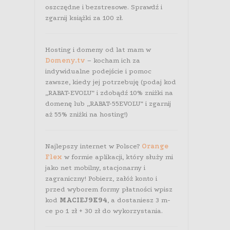
oszczędne i bezstresowe. Sprawdź i
zgarnij książki za 100 zł.
Hosting i domeny od lat mam w
Domeny.tv
– kocham ich za
indywidualne podejście i pomoc
zawsze, kiedy jej potrzebuję (podaj kod
„RABAT-EVOLU” i zdobądź 10% zniżki na
domenę lub „RABAT-55EVOLU” i zgarnij
aż 55% zniżki na hosting!)
Najlepszy internet w Polsce?
Orange
Flex
w formie aplikacji, który służy mi
jako net mobilny, stacjonarny i
zagraniczny! Pobierz, załóż konto i
przed wyborem formy płatności wpisz
kod
MACIEJ9K94
, a dostaniesz 3 m-
ce po 1 zł + 30 zł do wykorzystania.