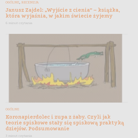
,
OGÓLNE
RECENZJA
Janusz Zajdel: „Wyjście z cienia” – książka,
która wyjaśnia, w jakim świecie żyjemy
6 minut czytania
OGÓLNE
Koronapierdolec i zupa z żaby. Czyli jak
teorie spiskowe stały się spiskową praktyką
dziejów. Podsumowanie
3 minut czytania