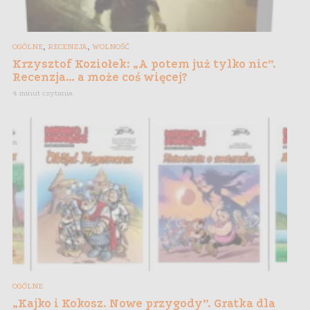
,
,
OGÓLNE
RECENZJA
WOLNOŚĆ
Krzysztof Koziołek: „A potem już tylko nic”.
Recenzja… a może coś więcej?
4 minut czytania
OGÓLNE
„Kajko i Kokosz. Nowe przygody”. Gratka dla