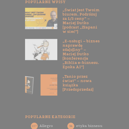
POPULARNE WPISY
„Świat jest Twoim
biurem. Podróżuj
za 1/3 ceny” –
Maciej Dutko
[podcast „Złapani
w sieć”]
„E-usługi – biznes
naprawdę
zda[o]lny” –
Maciej Dutko
[konferencja
„Biblia e-biznesu.
Epoka AI”]
„Tanio przez
świat” – nowa
książka
[Przedsprzedaż]
POPULARNE KATEGORIE
Allegro
etyka biznesu
107
94