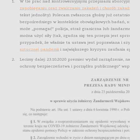
W tle prac nad kontrowersyjnymi przepisami aborcyjnymi 
zapobieganiu oraz zwalczaniu zakażeń i chorób zakaźnych 
tekst jednolity). Polecam zwłaszcza głośny już ostatnio art
bezpośredniego w kontekście obowiązkowych badań, szczepi
może „pomagać” policja, straż graniczna lub żandarmeria w
można użyć siły (tak, zgadza się: ten przepis jest sprzed 12
przypadek, że właśnie ta ustawa jest poprawiana i szykow
sztucznej pandemii
i największego kryzysu zaufania społec
Lecimy dalej: 23.10.2020 premier wydał zarządzenie, na moc
ochrony bezpieczeństwa i porządku publicznego” wspierać