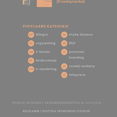
[Przedsprzedaż]
POPULARNE KATEGORIE
Allegro
etyka biznesu
107
94
copywriting
NLP
60
29
e-biznes
personal
268
9
branding
konkurencja
97
rozwój osobisty
26
e-marketing
170
telepraca
11
EVOLU.PL (WCZEŚNIEJ: AKADEMIAINTERNETU.PL) © 2010-2026
REGULAMIN I POLITYKA PRYWATNOŚCI EVOLU.PL