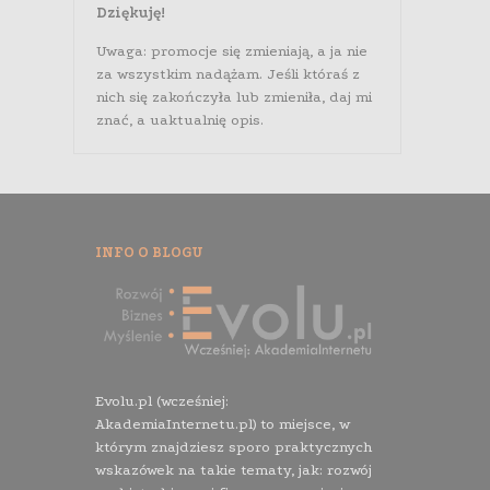
Dziękuję!
Uwaga: promocje się zmieniają, a ja nie
za wszystkim nadążam. Jeśli któraś z
nich się zakończyła lub zmieniła, daj mi
znać, a uaktualnię opis.
INFO O BLOGU
Evolu.pl (wcześniej:
AkademiaInternetu.pl) to miejsce, w
którym znajdziesz sporo praktycznych
wskazówek na takie tematy, jak: rozwój