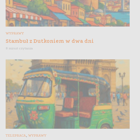
WYPRAWY
Stambuł z Dutkoniem w dwa dni
8 minut czytania
,
TELEPRACA
WYPRAWY