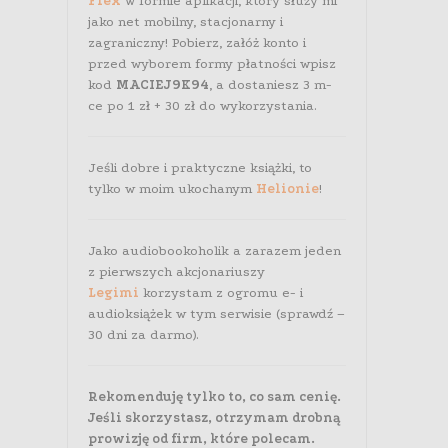
Flex
w formie aplikacji, który służy mi
jako net mobilny, stacjonarny i
zagraniczny! Pobierz, załóż konto i
przed wyborem formy płatności wpisz
kod
MACIEJ9K94
, a dostaniesz 3 m-
ce po 1 zł + 30 zł do wykorzystania.
Jeśli dobre i praktyczne książki, to
tylko w moim ukochanym
Helionie
!
Jako audiobookoholik a zarazem jeden
z pierwszych akcjonariuszy
Legimi
korzystam z ogromu e- i
audioksiążek w tym serwisie (sprawdź –
30 dni za darmo).
Rekomenduję tylko to, co sam cenię.
Jeśli skorzystasz, otrzymam drobną
prowizję od firm, które polecam.