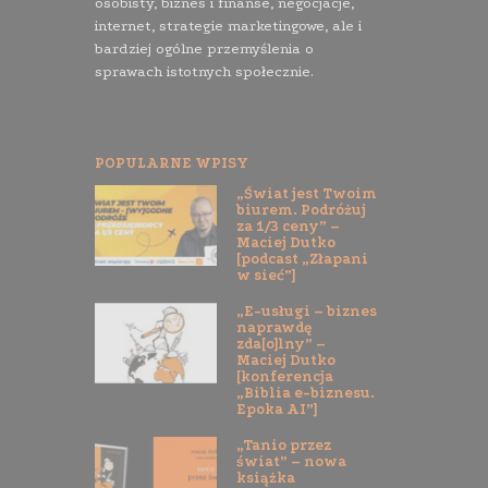
osobisty, biznes i finanse, negocjacje,
internet, strategie marketingowe, ale i
bardziej ogólne przemyślenia o
sprawach istotnych społecznie.
POPULARNE WPISY
„Świat jest Twoim
biurem. Podróżuj
za 1/3 ceny” –
Maciej Dutko
[podcast „Złapani
w sieć”]
„E-usługi – biznes
naprawdę
zda[o]lny” –
Maciej Dutko
[konferencja
„Biblia e-biznesu.
Epoka AI”]
„Tanio przez
świat” – nowa
książka