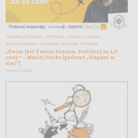
,
,
,
"LAMPKĄ PO OCZACH" - WYWIADY
E-BIZNES
PODRÓŻE
,
,
,
ROZWÓJ OSOBISTY
TELEPRACA
WOLNOŚĆ
WYPRAWY
„Świat jest Twoim biurem. Podróżuj za 1/3
ceny” – Maciej Dutko [podcast „Złapani w
sieć”]
2 minut czytania