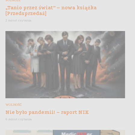
PODRÓŻE
„Tanio przez świat” – nowa książka
[Przedsprzedaż]
2 minut czytania
WOLNOŚĆ
Nie było pandemii! – raport NIK
6 minut czytania