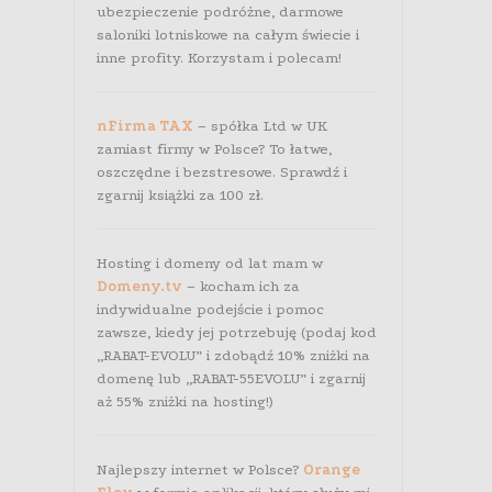
ubezpieczenie podróżne, darmowe
saloniki lotniskowe na całym świecie i
inne profity. Korzystam i polecam!
nFirma TAX
– spółka Ltd w UK
zamiast firmy w Polsce? To łatwe,
oszczędne i bezstresowe. Sprawdź i
zgarnij książki za 100 zł.
Hosting i domeny od lat mam w
Domeny.tv
– kocham ich za
indywidualne podejście i pomoc
zawsze, kiedy jej potrzebuję (podaj kod
„RABAT-EVOLU” i zdobądź 10% zniżki na
domenę lub „RABAT-55EVOLU” i zgarnij
aż 55% zniżki na hosting!)
Najlepszy internet w Polsce?
Orange