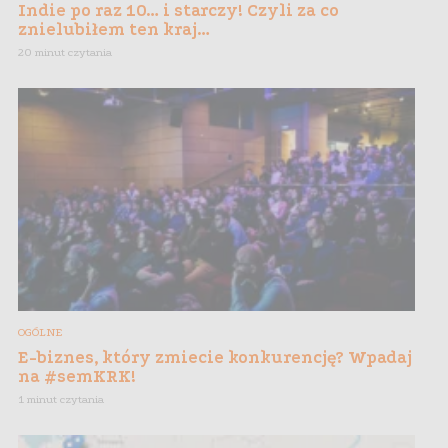
Indie po raz 10… i starczy! Czyli za co
znielubiłem ten kraj…
20 minut czytania
OGÓLNE
E-biznes, który zmiecie konkurencję? Wpadaj
na #semKRK!
1 minut czytania