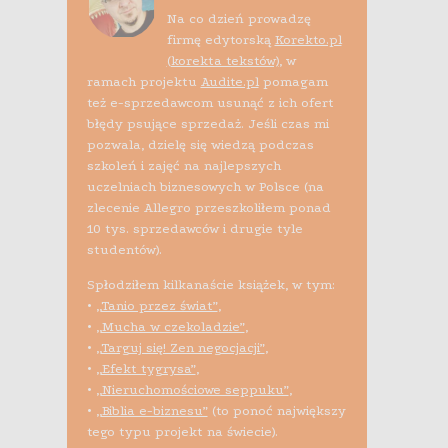
Na co dzień prowadzę
firmę edytorską
Korekto.pl
(korekta tekstów)
, w
ramach projektu
Audite.pl
pomagam
też e-sprzedawcom usunąć z ich ofert
błędy psujące sprzedaż. Jeśli czas mi
pozwala, dzielę się wiedzą podczas
szkoleń i zajęć na najlepszych
uczelniach biznesowych w Polsce (na
zlecenie Allegro przeszkoliłem ponad
10 tys. sprzedawców i drugie tyle
studentów).
Spłodziłem kilkanaście książek, w tym:
•
„Tanio przez świat”
,
•
„Mucha w czekoladzie”
,
•
„Targuj się! Zen negocjacji”
,
•
„Efekt tygrysa”
,
•
„Nieruchomościowe seppuku”
,
•
„Biblia e-biznesu”
(to ponoć największy
tego typu projekt na świecie).