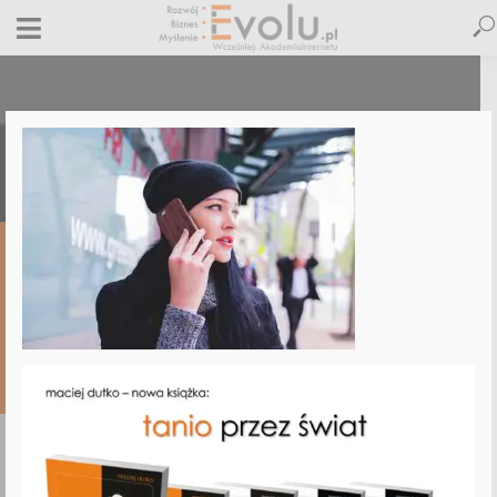
pexels-photo-57784
9 czerwca 2017
Dodaj komentarz
Jacek Obolewicz
1 minut czytania
DODAJ
KOMENTARZ