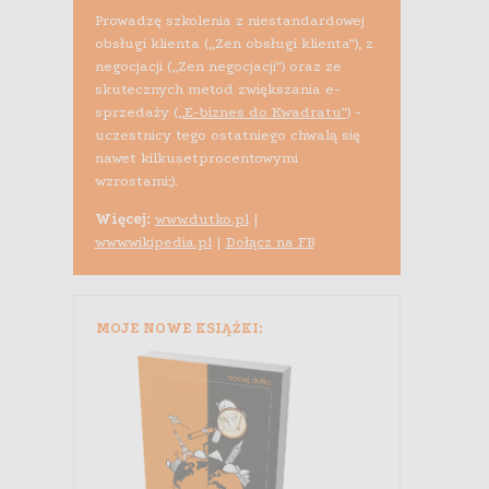
Prowadzę szkolenia z niestandardowej
obsługi klienta („Zen obsługi klienta”), z
negocjacji („Zen negocjacji”) oraz ze
skutecznych metod zwiększania e-
sprzedaży (
„E-biznes do Kwadratu”
) -
uczestnicy tego ostatniego chwalą się
nawet kilkusetprocentowymi
wzrostami;).
Więcej:
www.dutko.pl
|
www.wikipedia.pl
|
Dołącz na FB
MOJE NOWE KSIĄŻKI: