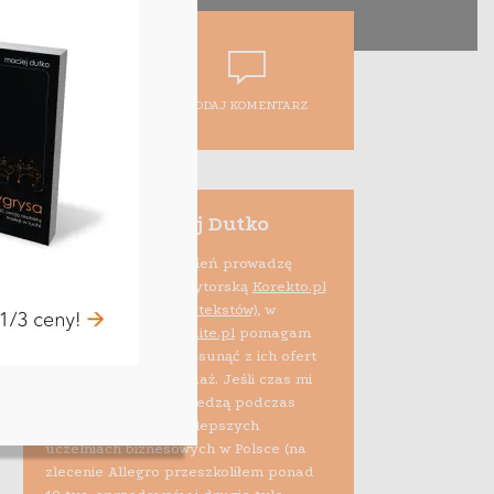
DODAJ KOMENTARZ
Maciej Dutko
Na co dzień prowadzę
firmę edytorską
Korekto.pl
(korekta tekstów)
, w
ramach projektu
Audite.pl
pomagam
też e-sprzedawcom usunąć z ich ofert
błędy psujące sprzedaż. Jeśli czas mi
pozwala, dzielę się wiedzą podczas
szkoleń i zajęć na najlepszych
uczelniach biznesowych w Polsce (na
zlecenie Allegro przeszkoliłem ponad