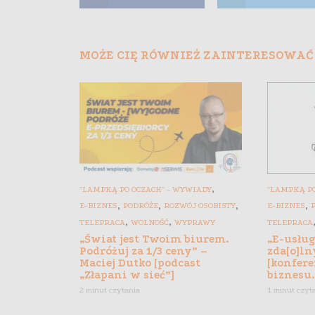
MOŻE CIĘ RÓWNIEŻ ZAINTERESOWAĆ
,
"LAMPKĄ PO OCZACH" - WYWIADY
"LAMPKĄ PO
,
,
,
,
E-BIZNES
PODRÓŻE
ROZWÓJ OSOBISTY
E-BIZNES
,
,
TELEPRACA
WOLNOŚĆ
WYPRAWY
TELEPRACA
„Świat jest Twoim biurem.
„E-usłu
Podróżuj za 1/3 ceny” –
zda[o]ln
Maciej Dutko [podcast
[konfere
„Złapani w sieć”]
biznesu.
2 minut czytania
1 minut czyt