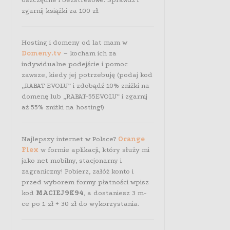
zgarnij książki za 100 zł.
Hosting i domeny od lat mam w
Domeny.tv
– kocham ich za
indywidualne podejście i pomoc
zawsze, kiedy jej potrzebuję (podaj kod
„RABAT-EVOLU” i zdobądź 10% zniżki na
domenę lub „RABAT-55EVOLU” i zgarnij
aż 55% zniżki na hosting!)
Najlepszy internet w Polsce?
Orange
Flex
w formie aplikacji, który służy mi
jako net mobilny, stacjonarny i
zagraniczny! Pobierz, załóż konto i
przed wyborem formy płatności wpisz
kod
MACIEJ9K94
, a dostaniesz 3 m-
ce po 1 zł + 30 zł do wykorzystania.