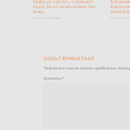
Indie po raz 10… i starczy!
E-biznes
Czyli za co znielubiłem ten
konkure
kraj…
#semKR
20 minut czytania
1 minut czyt
DODAJ KOMENTARZ
Twój adres e-mail nie zostanie opublikowany.
Wymaga
Komentarz
*