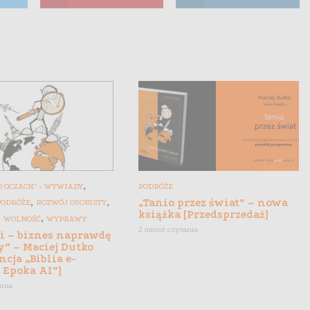
,
 OCZACH" - WYWIADY
PODRÓŻE
,
,
„Tanio przez świat” – nowa
PODRÓŻE
ROZWÓJ OSOBISTY
książka [Przedsprzedaż]
,
,
WOLNOŚĆ
WYPRAWY
2 minut czytania
gi – biznes naprawdę
y” – Maciej Dutko
ncja „Biblia e-
 Epoka AI”]
ania