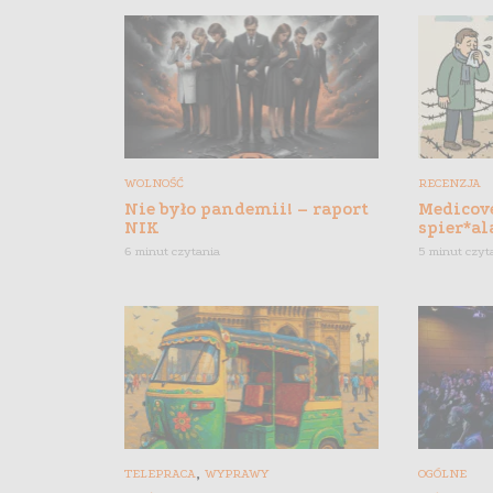
WOLNOŚĆ
RECENZJA
Nie było pandemii! – raport
Medicove
NIK
spier*al
6 minut czytania
5 minut czyt
,
TELEPRACA
WYPRAWY
OGÓLNE