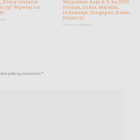
, który zmiecie
Wyprawa: Azja & S-ka 2025
ncję? Wpadaj na
[Gruzja, Indie, Malezja,
K!
Indonezja, Singapur, Katar,
Niemcy]
ania
39 minut czytania
ne pola są oznaczone
*