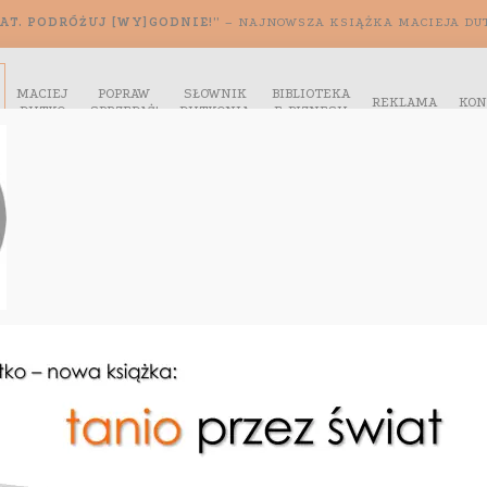
AT. PODRÓŻUJ [WY]GODNIE!”
– NAJNOWSZA KSIĄŻKA MACIEJA DU
MACIEJ
POPRAW
SŁOWNIK
BIBLIOTEKA
REKLAMA
KON
DUTKO
SPRZEDAŻ!
DUTKONIA
E-BIZNESU