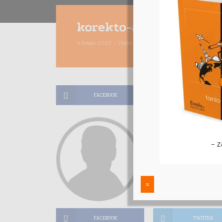
korekto-awatar
4 lutego 2020
Dodaj komentarz
Maciej Dutko
1 minu
FACEBOOK
TWITTER
x
FACEBOOK
TWITTER