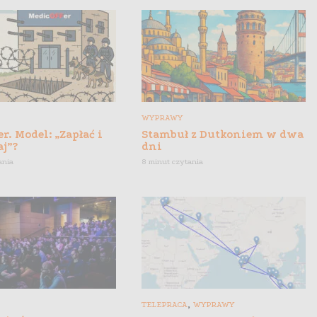
WYPRAWY
r. Model: „Zapłać i
Stambuł z Dutkoniem w dwa
aj”?
dni
ania
8 minut czytania
,
TELEPRACA
WYPRAWY