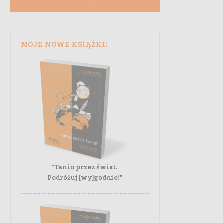
MOJE NOWE KSIĄŻKI:
"Tanio przez świat.
Podróżuj [wy]godnie!"