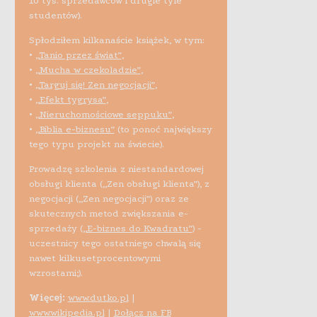
10 tys. sprzedawców i drugie tyle
studentów).
Spłodziłem kilkanaście książek, w tym:
•
„Tanio przez świat”
,
•
„Mucha w czekoladzie”
,
•
„Targuj się! Zen negocjacji”
,
•
„Efekt tygrysa”
,
•
„Nieruchomościowe seppuku”
,
•
„Biblia e-biznesu”
(to ponoć największy
tego typu projekt na świecie).
Prowadzę szkolenia z niestandardowej
obsługi klienta („Zen obsługi klienta”), z
negocjacji („Zen negocjacji”) oraz ze
skutecznych metod zwiększania e-
sprzedaży (
„E-biznes do Kwadratu”
) -
uczestnicy tego ostatniego chwalą się
nawet kilkusetprocentowymi
wzrostami;).
Więcej:
www.dutko.pl
|
www.wikipedia.pl
|
Dołącz na FB