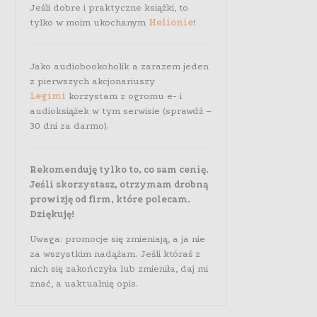
Jeśli dobre i praktyczne książki, to
tylko w moim ukochanym
Helionie
!
Jako audiobookoholik a zarazem jeden
z pierwszych akcjonariuszy
Legimi
korzystam z ogromu e- i
audioksiążek w tym serwisie (sprawdź –
30 dni za darmo).
Rekomenduję tylko to, co sam cenię.
Jeśli skorzystasz, otrzymam drobną
prowizję od firm, które polecam.
Dziękuję!
Uwaga: promocje się zmieniają, a ja nie
za wszystkim nadążam. Jeśli któraś z
nich się zakończyła lub zmieniła, daj mi
znać, a uaktualnię opis.