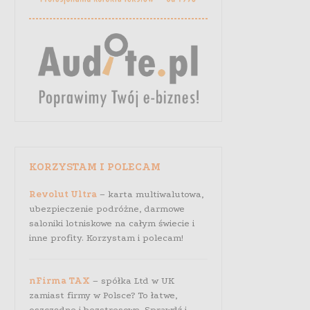
KORZYSTAM I POLECAM
Revolut Ultra
– karta multiwalutowa,
ubezpieczenie podróżne, darmowe
saloniki lotniskowe na całym świecie i
inne profity. Korzystam i polecam!
nFirma TAX
– spółka Ltd w UK
zamiast firmy w Polsce? To łatwe,
oszczędne i bezstresowe. Sprawdź i