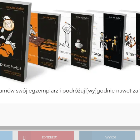
t czytania
PINTEREST
WYKOP
PINTEREST
WYKOP