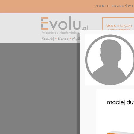
„TANIO PRZEZ ŚWI
MOJE KSIĄŻKI
I SZKOLENIA