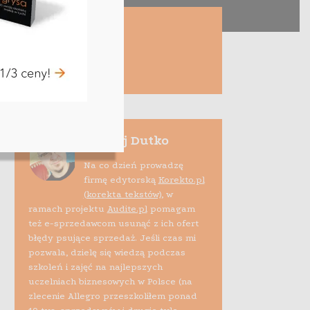
Maciej Dutko
Na co dzień prowadzę
firmę edytorską
Korekto.pl
(korekta tekstów)
, w
ramach projektu
Audite.pl
pomagam
też e-sprzedawcom usunąć z ich ofert
błędy psujące sprzedaż. Jeśli czas mi
pozwala, dzielę się wiedzą podczas
szkoleń i zajęć na najlepszych
uczelniach biznesowych w Polsce (na
zlecenie Allegro przeszkoliłem ponad