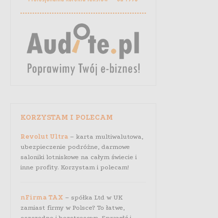
KORZYSTAM I POLECAM
Revolut Ultra
– karta multiwalutowa,
ubezpieczenie podróżne, darmowe
saloniki lotniskowe na całym świecie i
inne profity. Korzystam i polecam!
nFirma TAX
– spółka Ltd w UK
zamiast firmy w Polsce? To łatwe,
oszczędne i bezstresowe. Sprawdź i