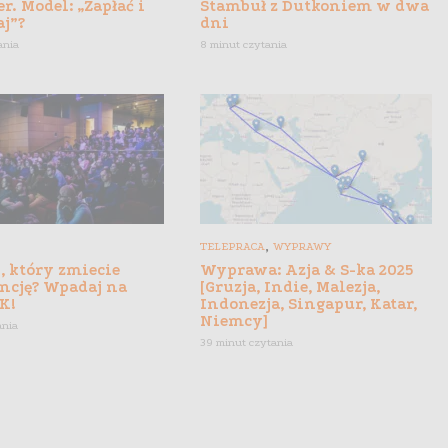
r. Model: „Zapłać i
Stambuł z Dutkoniem w dwa
aj”?
dni
ania
8 minut czytania
,
TELEPRACA
WYPRAWY
, który zmiecie
Wyprawa: Azja & S-ka 2025
ncję? Wpadaj na
[Gruzja, Indie, Malezja,
K!
Indonezja, Singapur, Katar,
Niemcy]
ania
39 minut czytania