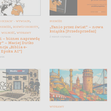
,
 OCZACH" - WYWIADY
PODRÓŻE
,
,
„Tanio przez świat” – nowa
PODRÓŻE
ROZWÓJ OSOBISTY
książka [Przedsprzedaż]
,
,
WOLNOŚĆ
WYPRAWY
2 minut czytania
gi – biznes naprawdę
y” – Maciej Dutko
ncja „Biblia e-
 Epoka AI”]
ania
WYPRAWY