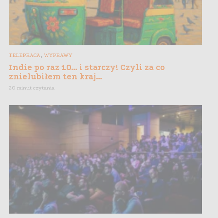
,
TELEPRACA
WYPRAWY
Indie po raz 10… i starczy! Czyli za co
znielubiłem ten kraj…
20 minut czytania