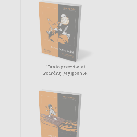
"Tanio przez świat.
Podróżuj [wy]godnie!"