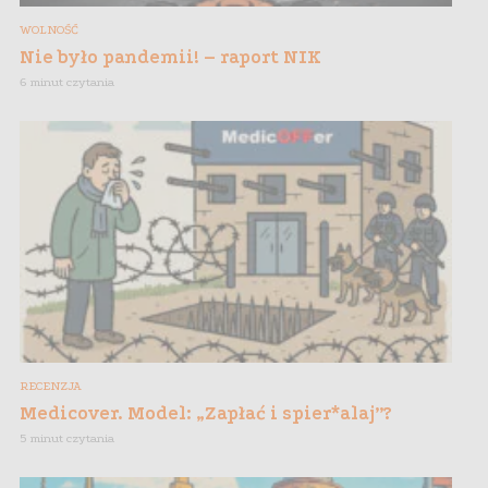
WOLNOŚĆ
Nie było pandemii! – raport NIK
6 minut czytania
RECENZJA
Medicover. Model: „Zapłać i spier*alaj”?
5 minut czytania