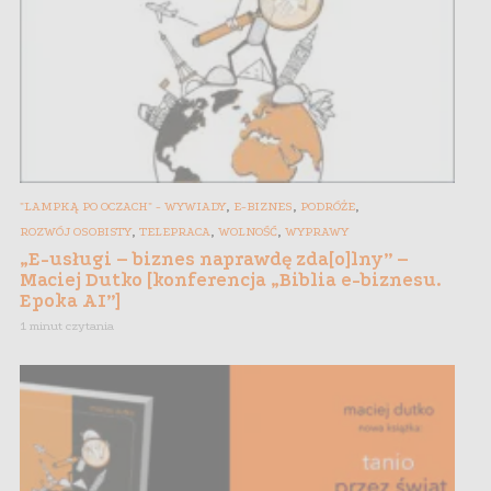
,
,
,
"LAMPKĄ PO OCZACH" - WYWIADY
E-BIZNES
PODRÓŻE
,
,
,
ROZWÓJ OSOBISTY
TELEPRACA
WOLNOŚĆ
WYPRAWY
„E-usługi – biznes naprawdę zda[o]lny” –
Maciej Dutko [konferencja „Biblia e-biznesu.
Epoka AI”]
1 minut czytania