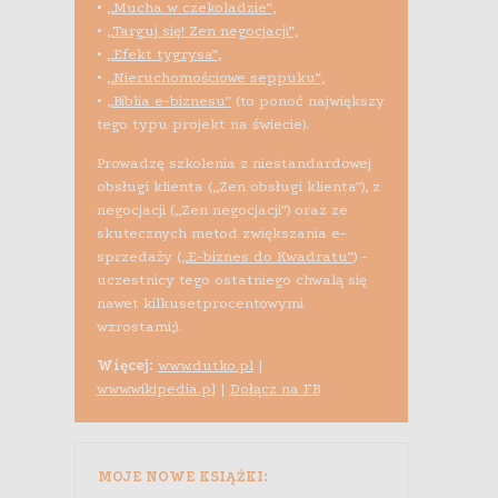
•
„Mucha w czekoladzie”
,
•
„Targuj się! Zen negocjacji”
,
•
„Efekt tygrysa”
,
•
„Nieruchomościowe seppuku”
,
•
„Biblia e-biznesu”
(to ponoć największy
tego typu projekt na świecie).
Prowadzę szkolenia z niestandardowej
obsługi klienta („Zen obsługi klienta”), z
negocjacji („Zen negocjacji”) oraz ze
skutecznych metod zwiększania e-
sprzedaży (
„E-biznes do Kwadratu”
) -
uczestnicy tego ostatniego chwalą się
nawet kilkusetprocentowymi
wzrostami;).
Więcej:
www.dutko.pl
|
www.wikipedia.pl
|
Dołącz na FB
MOJE NOWE KSIĄŻKI: