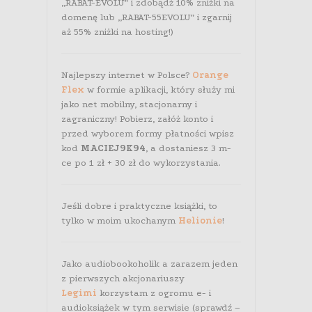
„RABAT-EVOLU” i zdobądź 10% zniżki na
domenę lub „RABAT-55EVOLU” i zgarnij
aż 55% zniżki na hosting!)
Najlepszy internet w Polsce?
Orange
Flex
w formie aplikacji, który służy mi
jako net mobilny, stacjonarny i
zagraniczny! Pobierz, załóż konto i
przed wyborem formy płatności wpisz
kod
MACIEJ9K94
, a dostaniesz 3 m-
ce po 1 zł + 30 zł do wykorzystania.
Jeśli dobre i praktyczne książki, to
tylko w moim ukochanym
Helionie
!
Jako audiobookoholik a zarazem jeden
z pierwszych akcjonariuszy
Legimi
korzystam z ogromu e- i
audioksiążek w tym serwisie (sprawdź –