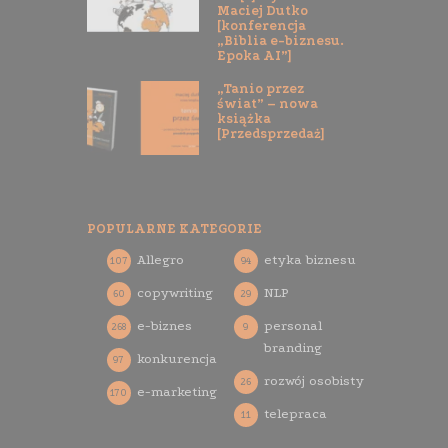
Maciej Dutko
[konferencja
„Biblia e-biznesu.
Epoka AI”]
„Tanio przez
świat” – nowa
książka
[Przedsprzedaż]
POPULARNE KATEGORIE
Allegro
etyka biznesu
107
94
copywriting
NLP
60
29
e-biznes
personal
268
9
branding
konkurencja
97
rozwój osobisty
26
e-marketing
170
telepraca
11