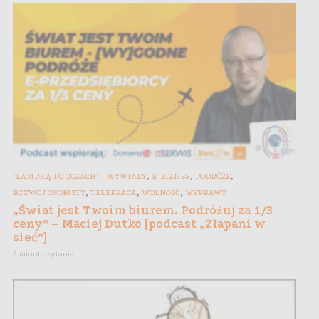
,
,
,
"LAMPKĄ PO OCZACH" - WYWIADY
E-BIZNES
PODRÓŻE
,
,
,
ROZWÓJ OSOBISTY
TELEPRACA
WOLNOŚĆ
WYPRAWY
„Świat jest Twoim biurem. Podróżuj za 1/3
ceny” – Maciej Dutko [podcast „Złapani w
sieć”]
2 minut czytania