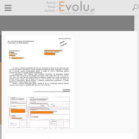
krajowy-rejesstr-przedsiebiorstw-
akademia-internetu
3 kwietnia 2018
Dodaj komentarz
Maciej Dutko
1 minut czytania
DODAJ
KOMENTARZ