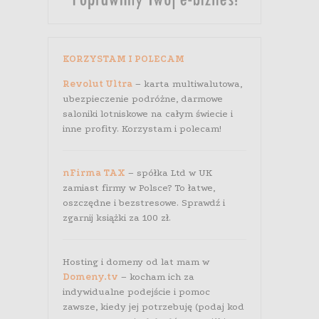
KORZYSTAM I POLECAM
Revolut Ultra
– karta multiwalutowa,
ubezpieczenie podróżne, darmowe
saloniki lotniskowe na całym świecie i
inne profity. Korzystam i polecam!
nFirma TAX
– spółka Ltd w UK
zamiast firmy w Polsce? To łatwe,
oszczędne i bezstresowe. Sprawdź i
zgarnij książki za 100 zł.
Hosting i domeny od lat mam w
Domeny.tv
– kocham ich za
indywidualne podejście i pomoc
zawsze, kiedy jej potrzebuję (podaj kod