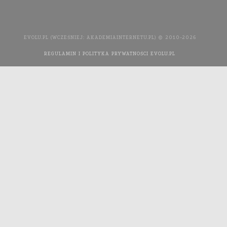
EVOLU.PL (WCZEŚNIEJ: AKADEMIAINTERNETU.PL) © 2010-2026
REGULAMIN I POLITYKA PRYWATNOŚCI EVOLU.PL
WYKONANIE
STRONY INTERNETOWEJ: AGENCJA INTERAKTYWNA MEDIA
YOU NEED