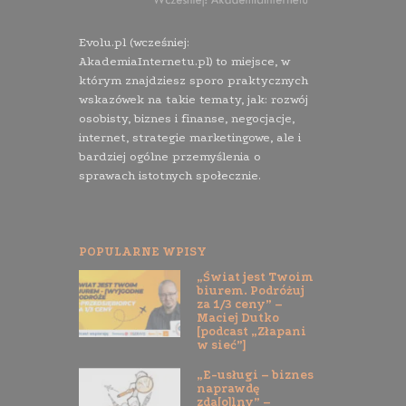
Evolu.pl (wcześniej:
AkademiaInternetu.pl) to miejsce, w
którym znajdziesz sporo praktycznych
wskazówek na takie tematy, jak: rozwój
osobisty, biznes i finanse, negocjacje,
internet, strategie marketingowe, ale i
bardziej ogólne przemyślenia o
sprawach istotnych społecznie.
POPULARNE WPISY
„Świat jest Twoim
biurem. Podróżuj
za 1/3 ceny” –
Maciej Dutko
[podcast „Złapani
w sieć”]
„E-usługi – biznes
naprawdę
zda[o]lny” –