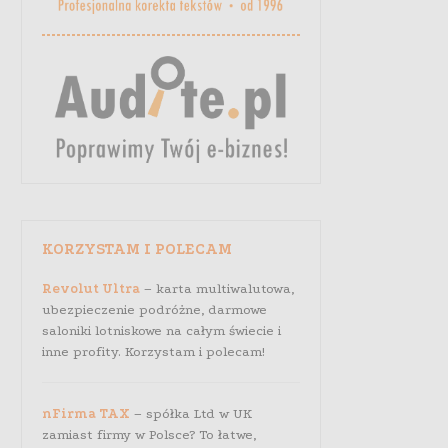
KORZYSTAM I POLECAM
Revolut Ultra
– karta multiwalutowa,
ubezpieczenie podróżne, darmowe
saloniki lotniskowe na całym świecie i
inne profity. Korzystam i polecam!
nFirma TAX
– spółka Ltd w UK
Pan Maciej przykuł naszą uwagę konkretnymi
dlatego zdecydowaliśmy się poprosić go o prz
zamiast firmy w Polsce? To łatwe,
produktów na aukcjach Allegro.