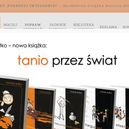
AT. PODRÓŻUJ [WY]GODNIE!”
– NAJNOWSZA KSIĄŻKA MACIEJA DU
MACIEJ
POPRAW
SŁOWNIK
BIBLIOTEKA
REKLAMA
KO
DUTKO
SPRZEDAŻ!
DUTKONIA
E-BIZNESU
egro, OLX, Otodom itp. – POPRAW OFERTĘ I SPOTĘGUJ SWOJĄ
Audyt oferty: Allegro, OLX,
Otodom itp. – POPRAW OFERTĘ I
SPOTĘGUJ SWOJĄ SPRZEDAŻ!
Zakres
1997,00
zł
–
2497,00
zł
cen:
Popraw swój e-biznes… albo zleć to mnie! Zamów
od
profesjonalny audyt oferty i podnieś sprzedaż do
kwadratu!
1997,00 zł