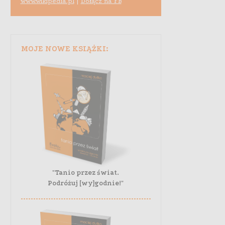
www.wikipedia.pl
|
Dołącz na FB
MOJE NOWE KSIĄŻKI:
"Tanio przez świat.
Podróżuj [wy]godnie!"