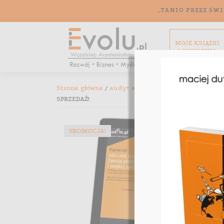
„TANIO PRZEZ ŚWI
MOJE KSIĄŻKI
I SZKOLENIA
Strona główna
/
audyt allegro
/ Audyt oferty: All
SPRZEDAŻ!
PROMOCJA!