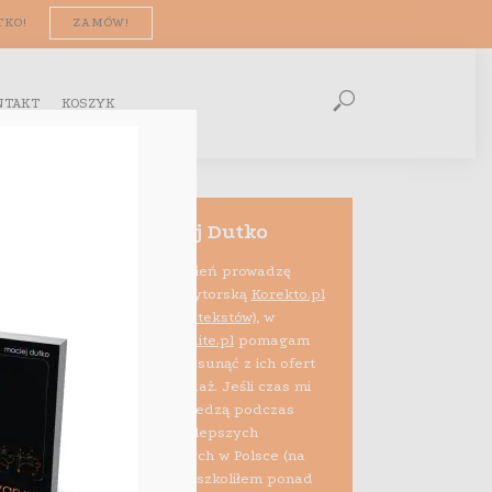
TKO!
ZAMÓW!
NTAKT
KOSZYK
Maciej Dutko
Na co dzień prowadzę
firmę edytorską
Korekto.pl
(korekta tekstów)
, w
ramach projektu
Audite.pl
pomagam
też e-sprzedawcom usunąć z ich ofert
błędy psujące sprzedaż. Jeśli czas mi
pozwala, dzielę się wiedzą podczas
szkoleń i zajęć na najlepszych
uczelniach biznesowych w Polsce (na
zlecenie Allegro przeszkoliłem ponad