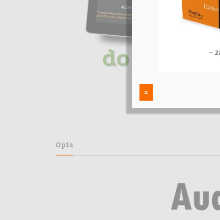
x
Opis