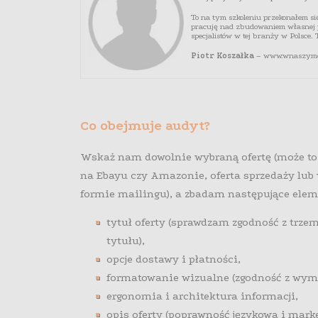
e tysięcy zł,
wy: TOTALNY
To na tym szkoleniu przekonałem się
pracuję nad zbudowaniem własnej p
specjalistów w tej branży w Polsce
Piotr Koszałka
– www.wnaszymdo
Co obejmuje audyt?
Wskaż nam dowolnie wybraną ofertę (może to b
na Ebayu czy Amazonie, oferta sprzedaży lub
formie mailingu), a zbadam następujące elem
tytuł oferty (sprawdzam zgodność z trz
tytułu),
opcje dostawy i płatności,
formatowanie wizualne (zgodność z wym
ergonomia i architektura informacji,
opis oferty (poprawność językowa i mark