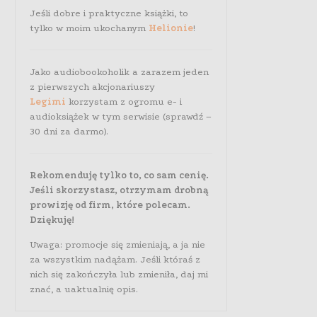
Jeśli dobre i praktyczne książki, to
tylko w moim ukochanym
Helionie
!
Jako audiobookoholik a zarazem jeden
z pierwszych akcjonariuszy
Legimi
korzystam z ogromu e- i
audioksiążek w tym serwisie (sprawdź –
30 dni za darmo).
Rekomenduję tylko to, co sam cenię.
Jeśli skorzystasz, otrzymam drobną
prowizję od firm, które polecam.
Dziękuję!
Uwaga: promocje się zmieniają, a ja nie
za wszystkim nadążam. Jeśli któraś z
nich się zakończyła lub zmieniła, daj mi
znać, a uaktualnię opis.