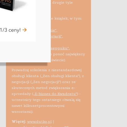
10 tys. sprzedawców i drugie tyle
studentów).
Spłodziłem kilkanaście książek, w tym:
•
„Tanio przez świat”
,
•
„Mucha w czekoladzie”
,
•
„Targuj się! Zen negocjacji”
,
•
„Efekt tygrysa”
,
•
„Nieruchomościowe seppuku”
,
•
„Biblia e-biznesu”
(to ponoć największy
tego typu projekt na świecie).
Prowadzę szkolenia z niestandardowej
obsługi klienta („Zen obsługi klienta”), z
negocjacji („Zen negocjacji”) oraz ze
skutecznych metod zwiększania e-
sprzedaży (
„E-biznes do Kwadratu”
) -
uczestnicy tego ostatniego chwalą się
nawet kilkusetprocentowymi
wzrostami;).
Więcej:
www.dutko.pl
|