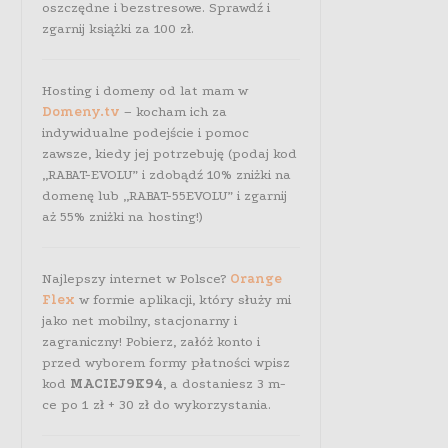
oszczędne i bezstresowe. Sprawdź i
Audyt przeprowadzony był w rzetelny sposób, 
zgarnij książki za 100 zł.
gdzie punkt po punkcie mogliśmy omówić niedoc
wymagać poprawy. Jesteśmy usatysfakcjonow
przyczyni się to do zdobywania coraz to nowe
Hosting i domeny od lat mam w
Przemysław Ladra
– www.x-kom.pl, Allegro: x-kom_pl
Domeny.tv
– kocham ich za
indywidualne podejście i pomoc
zawsze, kiedy jej potrzebuję (podaj kod
„RABAT-EVOLU” i zdobądź 10% zniżki na
domenę lub „RABAT-55EVOLU” i zgarnij
aż 55% zniżki na hosting!)
Najlepszy internet w Polsce?
Orange
Flex
w formie aplikacji, który służy mi
jako net mobilny, stacjonarny i
zagraniczny! Pobierz, załóż konto i
przed wyborem formy płatności wpisz
kod
MACIEJ9K94
, a dostaniesz 3 m-
ce po 1 zł + 30 zł do wykorzystania.