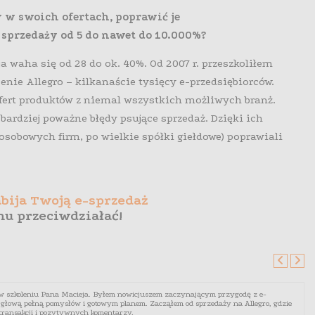
 w swoich ofertach, poprawić je
 sprzedaży od 5 do nawet do 10.000%?
a waha się od 28 do ok. 40%. Od 2007 r. przeszkoliłem
enie Allegro – kilkanaście tysięcy e-przedsiębiorców.
fert produktów z niemal wszystkich możliwych branż.
 bardziej poważne błędy psujące sprzedaż. Dzięki ich
sobowych firm, po wielkie spółki giełdowe) poprawiali
bija Twoją e-sprzedaż
emu przeciwdziałać!
w szkoleniu Pana Macieja. Byłem nowicjuszem zaczynającym przygodę z e-
 głową pełną pomysłów i gotowym planem. Zacząłem od sprzedaży na Allegro, gdzie
 transakcji i pozytywnych komentarzy.