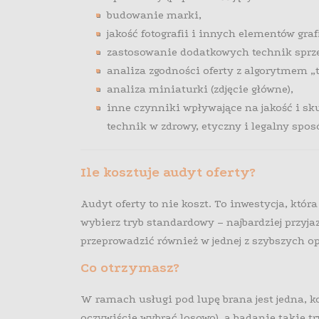
budowanie marki,
jakość fotografii i innych elementów graf
zastosowanie dodatkowych technik sprz
analiza zgodności oferty z algorytmem „t
analiza miniaturki (zdjęcie główne),
inne czynniki wpływające na jakość i s
technik w zdrowy, etyczny i legalny spo
Ile kosztuje audyt oferty?
Audyt oferty to nie koszt. To inwestycja, która 
wybierz tryb standardowy – najbardziej przyjazn
przeprowadzić również w jednej z szybszych opc
Co otrzymasz?
W ramach usługi pod lupę brana jest jedna, k
oczywiście wybrać losowo), a badanie takie trw