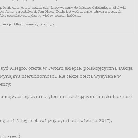
, że nie cena jest najważniejsza! Zmotywowany do dalszego działania, w tej chwili
latformy sprzedażowej. Pan Maciej Dutko jest według mnie jednym z lepszych
. Taką specjalistyczną dawkę wiedzy polecam każdemu.
mu.pl, Allegro: wnaszymdomu_pl
yć Allegro, oferta w Twoim sklepie, polskojęzyczna aukcja
 wynajmu nieruchomości, ale także oferta wysyłana w
enty:
ema najważniejszymi kryteriami rzutującymi na skuteczność
ogami Allegro obowiązującymi od kwietnia 2017),
etingowa),