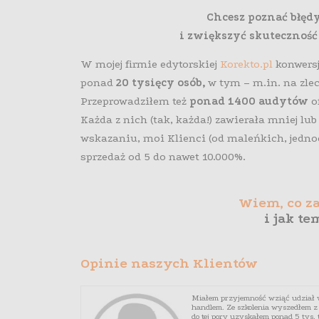
Chcesz poznać błędy
i zwiększyć skuteczność
W mojej firmie edytorskiej
Korekto.pl
konwersj
ponad
20 tysięcy osób,
w tym – m.in. na zlec
Przeprowadziłem też
ponad 1400 audytów
o
Każda z nich (tak, każda!) zawierała mniej lub
wskazaniu, moi Klienci (od maleńkich, jednoo
sprzedaż od 5 do nawet 10.000%.
Wiem, co za
i jak t
Opinie naszych Klientów
okie okazały się
Miałem przyjemność wziąć udział 
handlem. Ze szkolenia wyszedłem z
do tej pory uzyskałem ponad 5 tys.