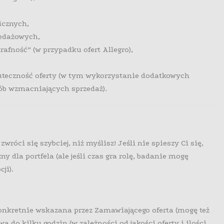
icznych,
edażowych,
rafność” (w przypadku ofert Allegro),
kuteczność oferty (w tym wykorzystanie dodatkowych
sób wzmacniających sprzedaż).
zwróci się szybciej, niż myślisz! Jeśli nie spieszy Ci się,
y dla portfela (ale jeśli czas gra rolę, badanie mogę
ji).
onkretnie wskazana przez Zamawiającego oferta (mogę też
a do kilku godzin (w zależności od jakości oferty i ilości