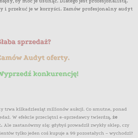
łędy, by móc je usunąć. Dlatego jest profesjonalistą.
ty i przekuć je w korzyści. Zamów profesjonalny audyt
y trwa kilkadziesiąt milionów aukcji. Co smutne, ponad
zedaż. W efekcie przeciętni e-sprzedawcy twierdzą,
że
k.
Ale zastanówmy się: gdybyś prowadził zwykły sklep, czy
ientów tylko jeden coś kupuje a 99 pozostałych – wychodzi?