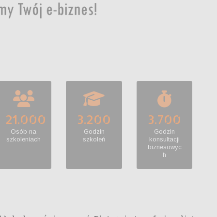
SPRZEDAŻ!
21.000
3.200
3.700
Osób na
Godzin
Godzin
szkoleniach
szkoleń
konsultacji
biznesowyc
h