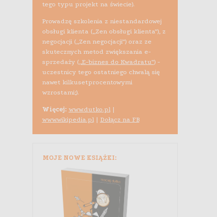
tego typu projekt na świecie).
Prowadzę szkolenia z niestandardowej
obsługi klienta („Zen obsługi klienta”), z
negocjacji („Zen negocjacji”) oraz ze
skutecznych metod zwiększania e-
sprzedaży (
„E-biznes do Kwadratu”
) -
uczestnicy tego ostatniego chwalą się
nawet kilkusetprocentowymi
wzrostami;).
Więcej:
www.dutko.pl
|
www.wikipedia.pl
|
Dołącz na FB
MOJE NOWE KSIĄŻKI: