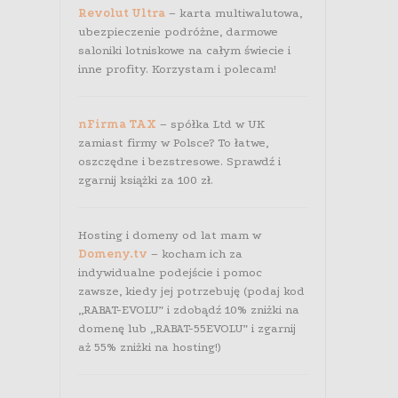
Revolut Ultra
– karta multiwalutowa,
ubezpieczenie podróżne, darmowe
saloniki lotniskowe na całym świecie i
inne profity. Korzystam i polecam!
nFirma TAX
– spółka Ltd w UK
zamiast firmy w Polsce? To łatwe,
oszczędne i bezstresowe. Sprawdź i
zgarnij książki za 100 zł.
Hosting i domeny od lat mam w
Domeny.tv
– kocham ich za
indywidualne podejście i pomoc
zawsze, kiedy jej potrzebuję (podaj kod
„RABAT-EVOLU” i zdobądź 10% zniżki na
domenę lub „RABAT-55EVOLU” i zgarnij
aż 55% zniżki na hosting!)