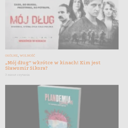
,
OGÓLNE
WOLNOŚĆ
„Mój dług” wkrótce w kinach! Kim jest
Sławomir Sikora?
3 minut czytania