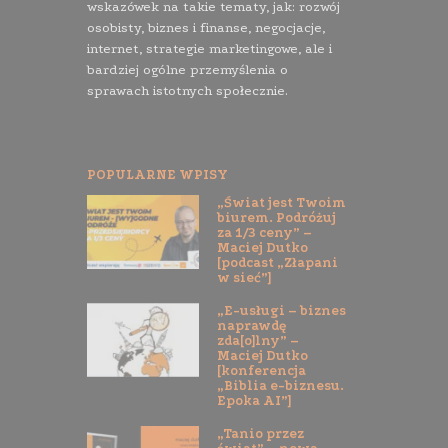
wskazówek na takie tematy, jak: rozwój
osobisty, biznes i finanse, negocjacje,
internet, strategie marketingowe, ale i
bardziej ogólne przemyślenia o
sprawach istotnych społecznie.
POPULARNE WPISY
„Świat jest Twoim
biurem. Podróżuj
za 1/3 ceny” –
Maciej Dutko
[podcast „Złapani
w sieć”]
„E-usługi – biznes
naprawdę
zda[o]lny” –
Maciej Dutko
[konferencja
„Biblia e-biznesu.
Epoka AI”]
„Tanio przez