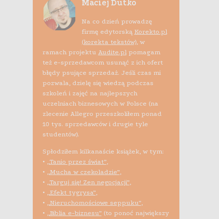
Maciej Dutko
Na co dzień prowadzę
firmę edytorską
Korekto.pl
(korekta tekstów)
, w
ramach projektu
Audite.pl
pomagam
też e-sprzedawcom usunąć z ich ofert
błędy psujące sprzedaż. Jeśli czas mi
pozwala, dzielę się wiedzą podczas
szkoleń i zajęć na najlepszych
uczelniach biznesowych w Polsce (na
zlecenie Allegro przeszkoliłem ponad
10 tys. sprzedawców i drugie tyle
studentów).
Spłodziłem kilkanaście książek, w tym:
•
„Tanio przez świat”
,
•
„Mucha w czekoladzie”
,
•
„Targuj się! Zen negocjacji”
,
•
„Efekt tygrysa”
,
•
„Nieruchomościowe seppuku”
,
•
„Biblia e-biznesu”
(to ponoć największy