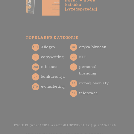
świat” – nowa
książka
[Przedsprzedaż]
POPULARNE KATEGORIE
Allegro
etyka biznesu
107
94
copywriting
NLP
60
29
e-biznes
personal
268
9
branding
konkurencja
97
rozwój osobisty
26
e-marketing
170
telepraca
11
EVOLU.PL (WCZEŚNIEJ: AKADEMIAINTERNETU.PL) © 2010-2026