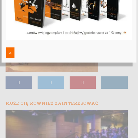
Laureaci konkursu wraz z Wojewodą
Dolnośląskim i przedstawicielami sponsorów
x
MOŻE CIĘ RÓWNIEŻ ZAINTERESOWAĆ