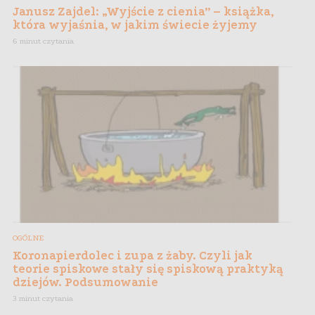
Janusz Zajdel: „Wyjście z cienia” – książka,
która wyjaśnia, w jakim świecie żyjemy
6 minut czytania
OGÓLNE
Koronapierdolec i zupa z żaby. Czyli jak
teorie spiskowe stały się spiskową praktyką
dziejów. Podsumowanie
3 minut czytania