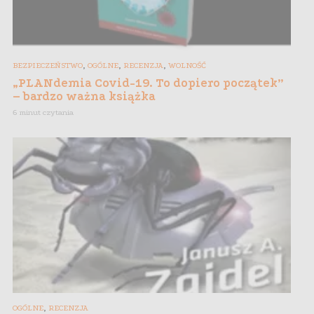
,
,
,
BEZPIECZEŃSTWO
OGÓLNE
RECENZJA
WOLNOŚĆ
„PLANdemia Covid-19. To dopiero początek”
– bardzo ważna książka
6 minut czytania
,
OGÓLNE
RECENZJA