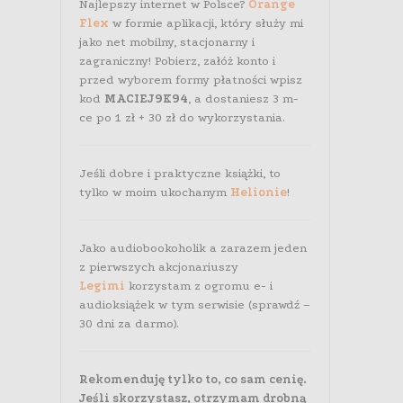
Najlepszy internet w Polsce?
Orange
Flex
w formie aplikacji, który służy mi
jako net mobilny, stacjonarny i
zagraniczny! Pobierz, załóż konto i
przed wyborem formy płatności wpisz
kod
MACIEJ9K94
, a dostaniesz 3 m-
ce po 1 zł + 30 zł do wykorzystania.
Jeśli dobre i praktyczne książki, to
tylko w moim ukochanym
Helionie
!
Jako audiobookoholik a zarazem jeden
z pierwszych akcjonariuszy
Legimi
korzystam z ogromu e- i
audioksiążek w tym serwisie (sprawdź –
30 dni za darmo).
Rekomenduję tylko to, co sam cenię.
Jeśli skorzystasz, otrzymam drobną