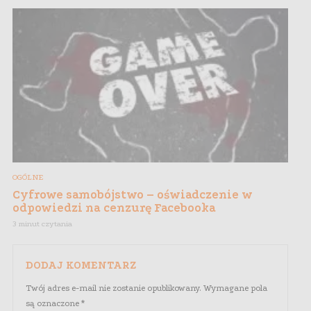
OGÓLNE
Cyfrowe samobójstwo – oświadczenie w
odpowiedzi na cenzurę Facebooka
3 minut czytania
DODAJ KOMENTARZ
Twój adres e-mail nie zostanie opublikowany.
Wymagane pola
są oznaczone
*