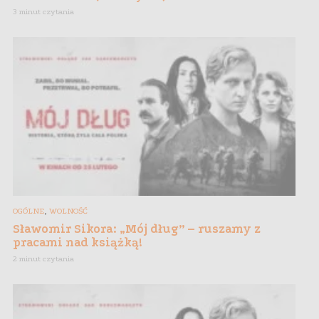
3 minut czytania
,
OGÓLNE
WOLNOŚĆ
Sławomir Sikora: „Mój dług” – ruszamy z
pracami nad książką!
2 minut czytania