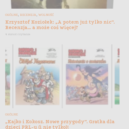
,
,
OGÓLNE
RECENZJA
WOLNOŚĆ
Krzysztof Koziołek: „A potem już tylko nic”.
Recenzja… a może coś więcej?
4 minut czytania
OGÓLNE
„Kajko i Kokosz. Nowe przygody”. Gratka dla
dzieci PRL-u (i nie tylko)!