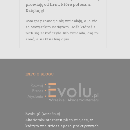
prowizję od firm, które polecam.
Dziękuję!
Uwaga: promocje się zmieniają, a ja nie
za wszystkim nadążam. Jeśli któraś z
nich się zakończyła lub zmieniła, daj mi
znać, a uaktualnię opis.
INFO O BLOGU
Evolu.pl (wcześniej:
AkademiaInternetu.pl) to miejsce, w
którym znajdziesz sporo praktycznych