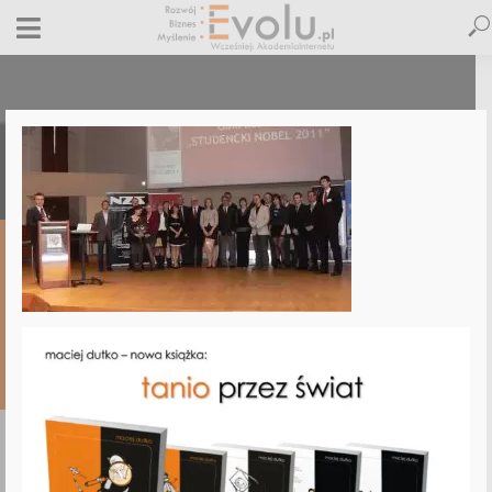
studencki nobel 2011
11 maja 2011
Dodaj komentarz
Maciej Dutko
1 minut czytania
DODAJ
KOMENTARZ