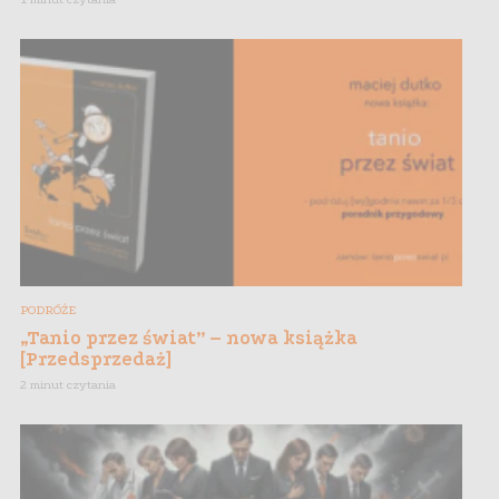
PODRÓŻE
„Tanio przez świat” – nowa książka
[Przedsprzedaż]
2 minut czytania