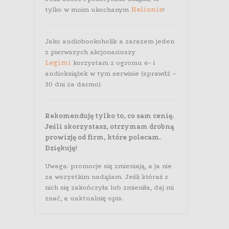
tylko w moim ukochanym
Helionie
!
Jako audiobookoholik a zarazem jeden
z pierwszych akcjonariuszy
Legimi
korzystam z ogromu e- i
audioksiążek w tym serwisie (sprawdź –
30 dni za darmo).
Rekomenduję tylko to, co sam cenię.
Jeśli skorzystasz, otrzymam drobną
prowizję od firm, które polecam.
Dziękuję!
Uwaga: promocje się zmieniają, a ja nie
za wszystkim nadążam. Jeśli któraś z
nich się zakończyła lub zmieniła, daj mi
znać, a uaktualnię opis.