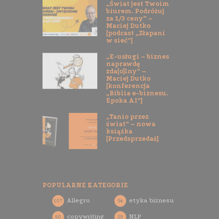
„Świat jest Twoim
biurem. Podróżuj
za 1/3 ceny” –
Maciej Dutko
[podcast „Złapani
w sieć”]
„E-usługi – biznes
naprawdę
zda[o]lny” –
Maciej Dutko
[konferencja
„Biblia e-biznesu.
Epoka AI”]
„Tanio przez
świat” – nowa
książka
[Przedsprzedaż]
POPULARNE KATEGORIE
Allegro
etyka biznesu
107
94
copywriting
NLP
60
29