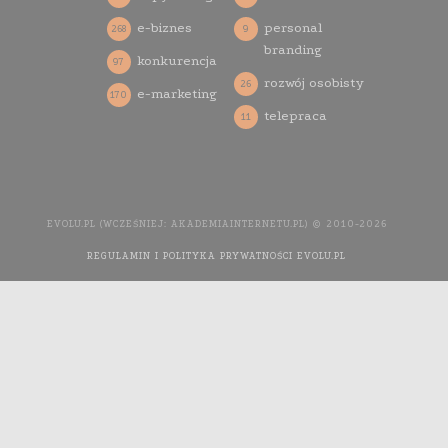
e-biznes
personal
268
9
branding
konkurencja
97
rozwój osobisty
26
e-marketing
170
telepraca
11
EVOLU.PL (WCZEŚNIEJ: AKADEMIAINTERNETU.PL) © 2010-2026
REGULAMIN I POLITYKA PRYWATNOŚCI EVOLU.PL
WYKONANIE
STRONY INTERNETOWEJ: AGENCJA INTERAKTYWNA MEDIA
YOU NEED