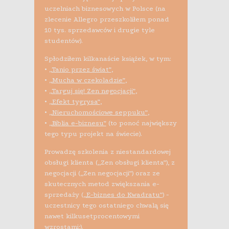
uczelniach biznesowych w Polsce (na
zlecenie Allegro przeszkoliłem ponad
10 tys. sprzedawców i drugie tyle
studentów).
Spłodziłem kilkanaście książek, w tym:
•
„Tanio przez świat”
,
•
„Mucha w czekoladzie”
,
•
„Targuj się! Zen negocjacji”
,
•
„Efekt tygrysa”
,
•
„Nieruchomościowe seppuku”
,
•
„Biblia e-biznesu”
(to ponoć największy
tego typu projekt na świecie).
Prowadzę szkolenia z niestandardowej
obsługi klienta („Zen obsługi klienta”), z
negocjacji („Zen negocjacji”) oraz ze
skutecznych metod zwiększania e-
sprzedaży (
„E-biznes do Kwadratu”
) -
uczestnicy tego ostatniego chwalą się
nawet kilkusetprocentowymi
wzrostami;).