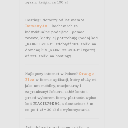
zgarnij książki za 100 zł.
Hosting i domeny od lat mam w
Domeny.tv
– kocham ich za
indywidualne podejście i pomoc
zawsze, kiedy jej potrzebuję (podaj kod
„RABAT-EVOLU” i zdobądź 10% zniżki na
domenę lub „RABAT-55EVOLU” i zgarnij
aż 55% zniżki na hosting!)
Najlepszy internet w Polsce?
Orange
Flex
w formie aplikacji, który służy mi
jako net mobilny, stacjonarny i
zagraniczny! Pobierz, załóż konto i
przed wyborem formy płatności wpisz
kod
MACIEJ9K94
, a dostaniesz 3 m-
ce po 1 zł + 30 zł do wykorzystania.
Jeśli dobre i praktyczne książki, to