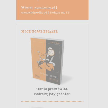
Więcej:
www.dutko.pl
|
www.wikipedia.pl
|
Dołącz na FB
MOJE NOWE KSIĄŻKI:
"Tanio przez świat.
Podróżuj [wy]godnie!"