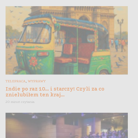
,
TELEPRACA
WYPRAWY
Indie po raz 10… i starczy! Czyli za co
znielubiłem ten kraj…
20 minut czytania