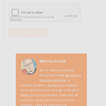
Maciej Dutko
Na co dzień prowadzę
firmę edytorską
Korekto.pl
(korekta tekstów)
, w
ramach projektu
Audite.pl
pomagam
też e-sprzedawcom usunąć z ich ofert
błędy psujące sprzedaż. Jeśli czas mi
pozwala, dzielę się wiedzą podczas
szkoleń i zajęć na najlepszych