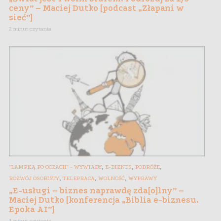
ceny” – Maciej Dutko [podcast „Złapani w
sieć”]
2 minut czytania
,
,
,
"LAMPKĄ PO OCZACH" - WYWIADY
E-BIZNES
PODRÓŻE
,
,
,
ROZWÓJ OSOBISTY
TELEPRACA
WOLNOŚĆ
WYPRAWY
„E-usługi – biznes naprawdę zda[o]lny” –
Maciej Dutko [konferencja „Biblia e-biznesu.
Epoka AI”]
1 minut czytania