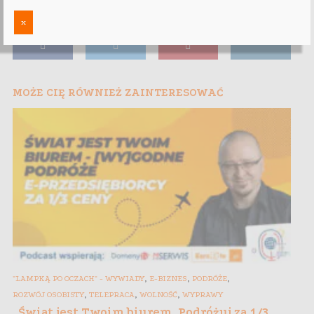
x
MOŻE CIĘ RÓWNIEŻ ZAINTERESOWAĆ
,
,
,
"LAMPKĄ PO OCZACH" - WYWIADY
E-BIZNES
PODRÓŻE
,
,
,
ROZWÓJ OSOBISTY
TELEPRACA
WOLNOŚĆ
WYPRAWY
„Świat jest Twoim biurem. Podróżuj za 1/3