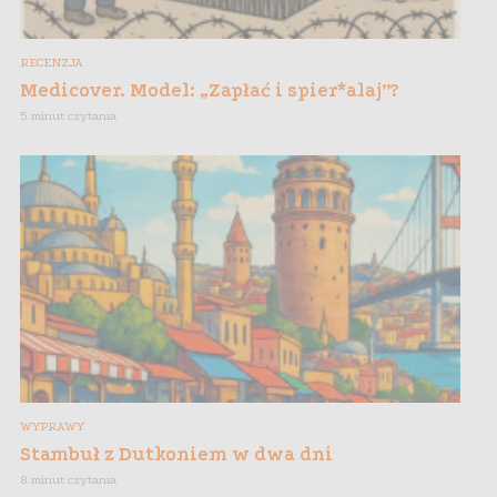
RECENZJA
Medicover. Model: „Zapłać i spier*alaj”?
5 minut czytania
WYPRAWY
Stambuł z Dutkoniem w dwa dni
8 minut czytania