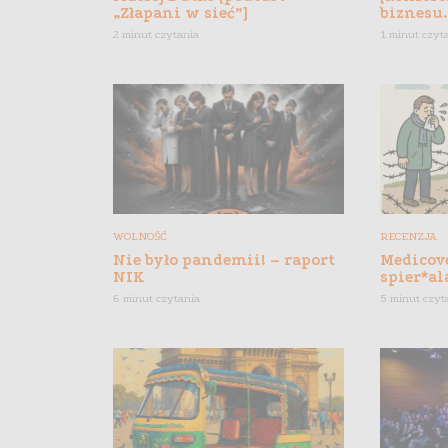
„Złapani w sieć”]
biznesu.
2 minut czytania
1 minut czyt
WOLNOŚĆ
RECENZJA
Nie było pandemii! – raport
Medicove
NIK
spier*al
6 minut czytania
5 minut czyt