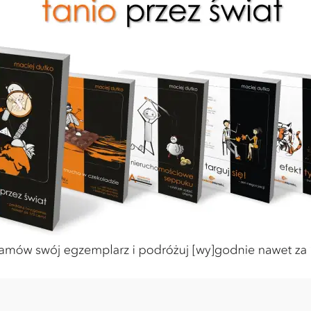
rnetu
minut czytania
PINTEREST
WYKOP