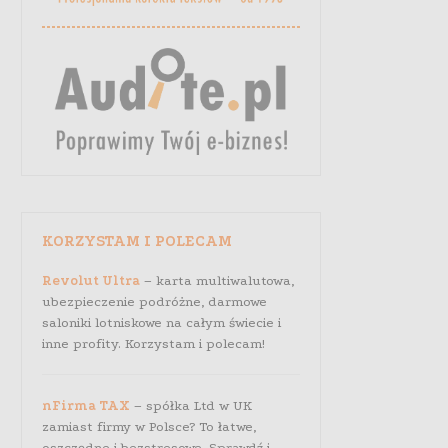
KORZYSTAM I POLECAM
Revolut Ultra
– karta multiwalutowa,
ubezpieczenie podróżne, darmowe
saloniki lotniskowe na całym świecie i
inne profity. Korzystam i polecam!
nFirma TAX
– spółka Ltd w UK
zamiast firmy w Polsce? To łatwe,
oszczędne i bezstresowe. Sprawdź i