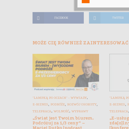
FACEBOOK
TWITTER
MOŻE CIĘ RÓWNIEŻ ZAINTERESOWAĆ
,
"LAMPKĄ PO OCZACH" - WYWIADY
"LAMPKĄ PO
,
,
,
,
E-BIZNES
PODRÓŻE
ROZWÓJ OSOBISTY
E-BIZNES
,
,
TELEPRACA
WOLNOŚĆ
WYPRAWY
TELEPRACA
„Świat jest Twoim biurem.
„E-usłu
Podróżuj za 1/3 ceny” –
zda[o]ln
Maciej Dutko [podcast
[konfere