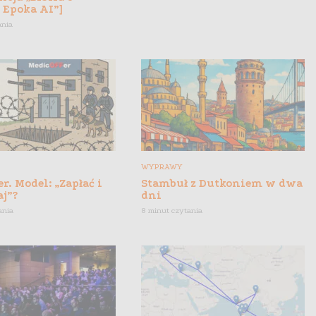
 Epoka AI”]
ania
WYPRAWY
r. Model: „Zapłać i
Stambuł z Dutkoniem w dwa
aj”?
dni
ania
8 minut czytania