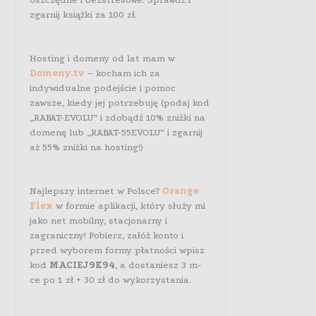
zgarnij książki za 100 zł.
Hosting i domeny od lat mam w
Domeny.tv
– kocham ich za
indywidualne podejście i pomoc
zawsze, kiedy jej potrzebuję (podaj kod
„RABAT-EVOLU” i zdobądź 10% zniżki na
domenę lub „RABAT-55EVOLU” i zgarnij
aż 55% zniżki na hosting!)
Najlepszy internet w Polsce?
Orange
Flex
w formie aplikacji, który służy mi
jako net mobilny, stacjonarny i
zagraniczny! Pobierz, załóż konto i
przed wyborem formy płatności wpisz
kod
MACIEJ9K94
, a dostaniesz 3 m-
ce po 1 zł + 30 zł do wykorzystania.