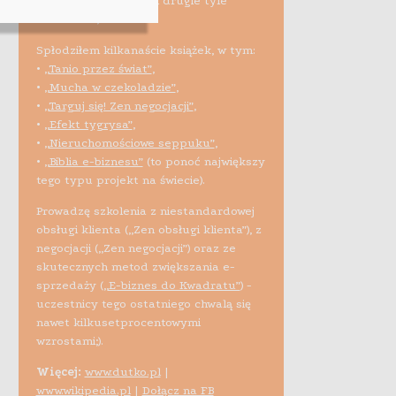
10 tys. sprzedawców i drugie tyle
studentów).
Spłodziłem kilkanaście książek, w tym:
•
„Tanio przez świat”
,
•
„Mucha w czekoladzie”
,
•
„Targuj się! Zen negocjacji”
,
•
„Efekt tygrysa”
,
•
„Nieruchomościowe seppuku”
,
•
„Biblia e-biznesu”
(to ponoć największy
tego typu projekt na świecie).
Prowadzę szkolenia z niestandardowej
obsługi klienta („Zen obsługi klienta”), z
negocjacji („Zen negocjacji”) oraz ze
skutecznych metod zwiększania e-
sprzedaży (
„E-biznes do Kwadratu”
) -
uczestnicy tego ostatniego chwalą się
nawet kilkusetprocentowymi
wzrostami;).
Więcej:
www.dutko.pl
|
www.wikipedia.pl
|
Dołącz na FB