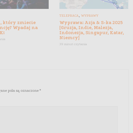
,
TELEPRACA
WYPRAWY
, który zmiecie
Wyprawa: Azja & S-ka 2025
ncję? Wpadaj na
[Gruzja, Indie, Malezja,
K!
Indonezja, Singapur, Katar,
Niemcy]
ania
39 minut czytania
ne pola są oznaczone
*