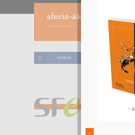
sferis-akademia-inte
19 września 2018
Dodaj komentarz
Maciej Dutko
1 
FACEBOOK
TWITTER
x