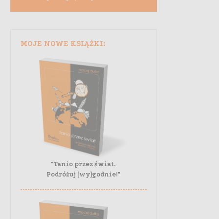
MOJE NOWE KSIĄŻKI:
"Tanio przez świat.
Podróżuj [wy]godnie!"