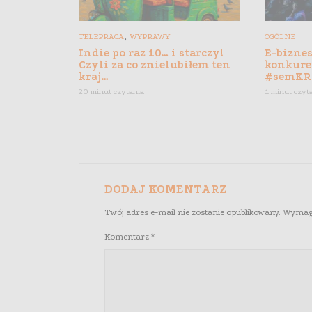
,
TELEPRACA
WYPRAWY
OGÓLNE
Indie po raz 10… i starczy!
E-biznes
Czyli za co znielubiłem ten
konkure
kraj…
#semKR
20 minut czytania
1 minut czyt
DODAJ KOMENTARZ
Twój adres e-mail nie zostanie opublikowany.
Wymaga
Komentarz
*