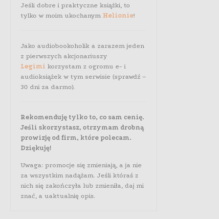
Jeśli dobre i praktyczne książki, to
tylko w moim ukochanym
Helionie
!
Jako audiobookoholik a zarazem jeden
z pierwszych akcjonariuszy
Legimi
korzystam z ogromu e- i
audioksiążek w tym serwisie (sprawdź –
30 dni za darmo).
Rekomenduję tylko to, co sam cenię.
Jeśli skorzystasz, otrzymam drobną
prowizję od firm, które polecam.
Dziękuję!
Uwaga: promocje się zmieniają, a ja nie
za wszystkim nadążam. Jeśli któraś z
nich się zakończyła lub zmieniła, daj mi
znać, a uaktualnię opis.