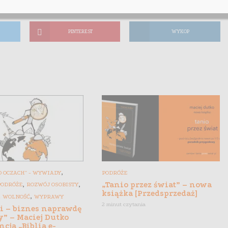
PINTEREST
WYKOP
,
 OCZACH" - WYWIADY
PODRÓŻE
,
,
„Tanio przez świat” – nowa
PODRÓŻE
ROZWÓJ OSOBISTY
książka [Przedsprzedaż]
,
,
WOLNOŚĆ
WYPRAWY
2 minut czytania
gi – biznes naprawdę
y” – Maciej Dutko
ncja „Biblia e-