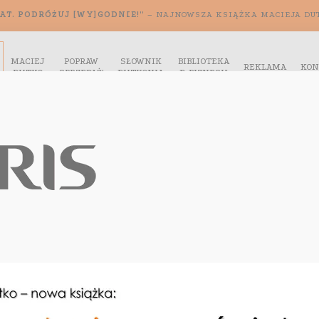
AT. PODRÓŻUJ [WY]GODNIE!”
– NAJNOWSZA KSIĄŻKA MACIEJA DU
MACIEJ
POPRAW
SŁOWNIK
BIBLIOTEKA
REKLAMA
KON
DUTKO
SPRZEDAŻ!
DUTKONIA
E-BIZNESU