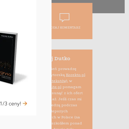
DODAJ KOMENTARZ
Maciej Dutko
Na co dzień prowadzę
firmę edytorską
Korekto.pl
(korekta tekstów)
, w
ramach projektu
Audite.pl
pomagam
też e-sprzedawcom usunąć z ich ofert
błędy psujące sprzedaż. Jeśli czas mi
pozwala, dzielę się wiedzą podczas
szkoleń i zajęć na najlepszych
uczelniach biznesowych w Polsce (na
zlecenie Allegro przeszkoliłem ponad