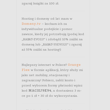
zgarnij książki za 100 zł.
Hosting i domeny od lat mam w
Domeny.tv
– kocham ich za
indywidualne podejście i pomoc
zawsze, kiedy jej potrzebuję (podaj kod
„RABAT-EVOLU” i zdobądź 10% zniżki na
domenę lub „RABAT-55EVOLU” i zgarnij
aż 55% zniżki na hosting!)
Najlepszy internet w Polsce?
Orange
Flex
w formie aplikacji, który służy mi
jako net mobilny, stacjonarny i
zagraniczny! Pobierz, załóż konto i
przed wyborem formy płatności wpisz
kod
MACIEJ9K94
, a dostaniesz 3 m-
ce po 1 zł + 30 zł do wykorzystania.