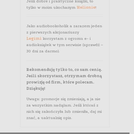
Jeśli dobre i praktyczne książki, to
tylko w moim ukochanym
Helionie
!
Jako audiobookoholik a zarazem jeden
z pierwszych akcjonariuszy
Legimi
korzystam z ogromu e- i
audioksiążek w tym serwisie (sprawdź –
30 dni za darmo).
Rekomenduję tylko to, co sam cenię.
Jeśli skorzystasz, otrzymam drobną
prowizję od firm, które polecam.
Dziękuję!
Uwaga: promocje się zmieniają, a ja nie
za wszystkim nadążam. Jeśli któraś z
nich się zakończyła lub zmieniła, daj mi
znać, a uaktualnię opis.