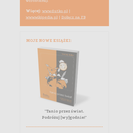
wzrostami;).
Więcej:
www.dutko.pl
|
www.wikipedia.pl
|
Dołącz na FB
MOJE NOWE KSIĄŻKI:
"Tanio przez świat.
Podróżuj [wy]godnie!"