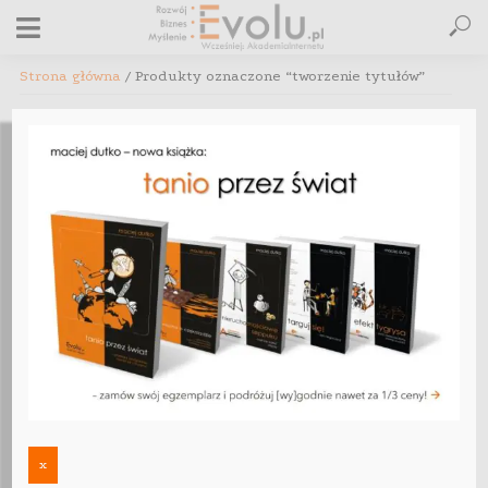
Strona główna
/ Produkty oznaczone “tworzenie tytułów”
tworzenie tytułów
Nie znaleziono produktów, których szukasz.
Maciej Dutko
Na co dzień prowadzę
firmę edytorską
Korekto.pl
(korekta tekstów)
, w
ramach projektu
Audite.pl
pomagam
też e-sprzedawcom usunąć z ich ofert
błędy psujące sprzedaż. Jeśli czas mi
x
pozwala, dzielę się wiedzą podczas