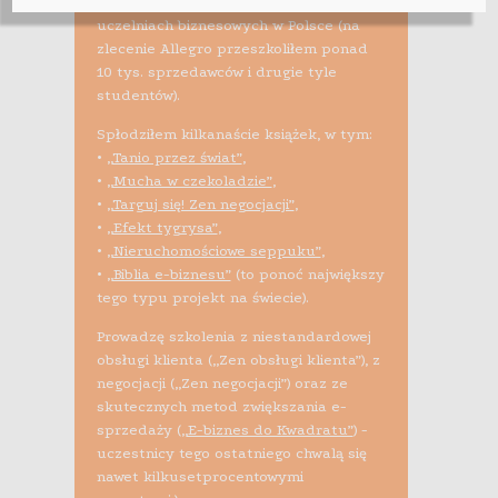
szkoleń i zajęć na najlepszych
uczelniach biznesowych w Polsce (na
zlecenie Allegro przeszkoliłem ponad
10 tys. sprzedawców i drugie tyle
studentów).
Spłodziłem kilkanaście książek, w tym:
•
„Tanio przez świat”
,
•
„Mucha w czekoladzie”
,
•
„Targuj się! Zen negocjacji”
,
•
„Efekt tygrysa”
,
•
„Nieruchomościowe seppuku”
,
•
„Biblia e-biznesu”
(to ponoć największy
tego typu projekt na świecie).
Prowadzę szkolenia z niestandardowej
obsługi klienta („Zen obsługi klienta”), z
negocjacji („Zen negocjacji”) oraz ze
skutecznych metod zwiększania e-
sprzedaży (
„E-biznes do Kwadratu”
) -
uczestnicy tego ostatniego chwalą się
nawet kilkusetprocentowymi