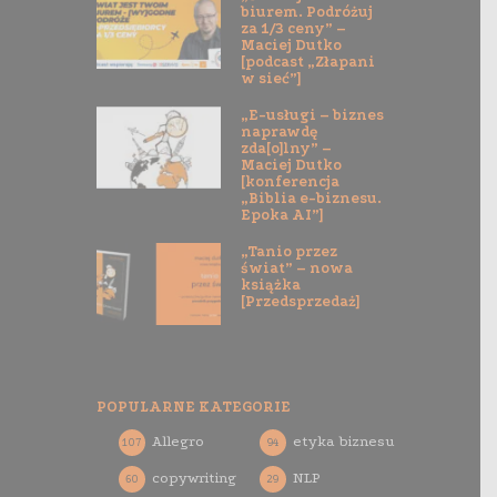
biurem. Podróżuj
za 1/3 ceny” –
Maciej Dutko
[podcast „Złapani
w sieć”]
„E-usługi – biznes
naprawdę
zda[o]lny” –
Maciej Dutko
[konferencja
„Biblia e-biznesu.
Epoka AI”]
„Tanio przez
świat” – nowa
książka
[Przedsprzedaż]
POPULARNE KATEGORIE
Allegro
etyka biznesu
107
94
copywriting
NLP
60
29