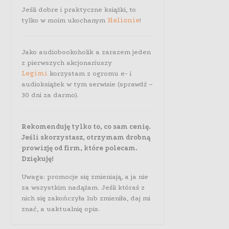
Jeśli dobre i praktyczne książki, to
tylko w moim ukochanym
Helionie
!
Jako audiobookoholik a zarazem jeden
z pierwszych akcjonariuszy
Legimi
korzystam z ogromu e- i
audioksiążek w tym serwisie (sprawdź –
30 dni za darmo).
Rekomenduję tylko to, co sam cenię.
Jeśli skorzystasz, otrzymam drobną
prowizję od firm, które polecam.
Dziękuję!
Uwaga: promocje się zmieniają, a ja nie
za wszystkim nadążam. Jeśli któraś z
nich się zakończyła lub zmieniła, daj mi
znać, a uaktualnię opis.