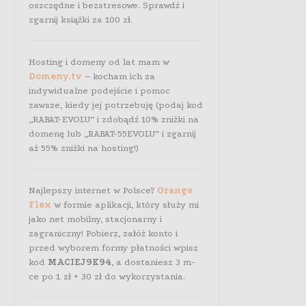
oszczędne i bezstresowe. Sprawdź i
zgarnij książki za 100 zł.
Hosting i domeny od lat mam w
Domeny.tv
– kocham ich za
indywidualne podejście i pomoc
zawsze, kiedy jej potrzebuję (podaj kod
„RABAT-EVOLU” i zdobądź 10% zniżki na
domenę lub „RABAT-55EVOLU” i zgarnij
aż 55% zniżki na hosting!)
Najlepszy internet w Polsce?
Orange
Flex
w formie aplikacji, który służy mi
jako net mobilny, stacjonarny i
zagraniczny! Pobierz, załóż konto i
przed wyborem formy płatności wpisz
kod
MACIEJ9K94
, a dostaniesz 3 m-
ce po 1 zł + 30 zł do wykorzystania.