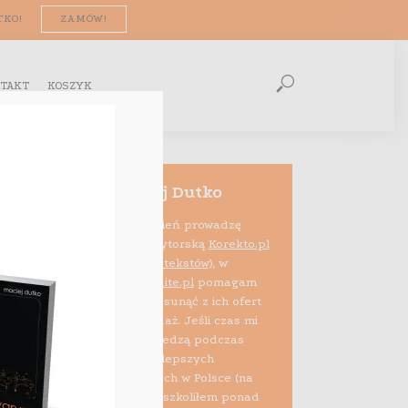
TKO!
ZAMÓW!
TAKT
KOSZYK
Maciej Dutko
Na co dzień prowadzę
firmę edytorską
Korekto.pl
(korekta tekstów)
, w
ramach projektu
Audite.pl
pomagam
też e-sprzedawcom usunąć z ich ofert
błędy psujące sprzedaż. Jeśli czas mi
pozwala, dzielę się wiedzą podczas
szkoleń i zajęć na najlepszych
uczelniach biznesowych w Polsce (na
zlecenie Allegro przeszkoliłem ponad