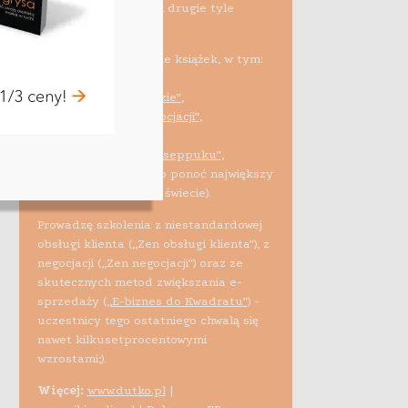
10 tys. sprzedawców i drugie tyle
studentów).
Spłodziłem kilkanaście książek, w tym:
•
„Tanio przez świat”
,
•
„Mucha w czekoladzie”
,
•
„Targuj się! Zen negocjacji”
,
•
„Efekt tygrysa”
,
•
„Nieruchomościowe seppuku”
,
•
„Biblia e-biznesu”
(to ponoć największy
tego typu projekt na świecie).
Prowadzę szkolenia z niestandardowej
obsługi klienta („Zen obsługi klienta”), z
negocjacji („Zen negocjacji”) oraz ze
skutecznych metod zwiększania e-
sprzedaży (
„E-biznes do Kwadratu”
) -
uczestnicy tego ostatniego chwalą się
nawet kilkusetprocentowymi
wzrostami;).
Więcej:
www.dutko.pl
|