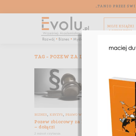
„TANIO PRZEZ ŚWI
MOJE KSIĄŻKI
I SZKOLENIA
TAG - POZEW ZA LOCKDOWN
,
,
BIZNES
KRYZYS
PRAWO W INTERNECIE
Pozew zbiorowy za lockdown
– dołącz!
2 minut czytania