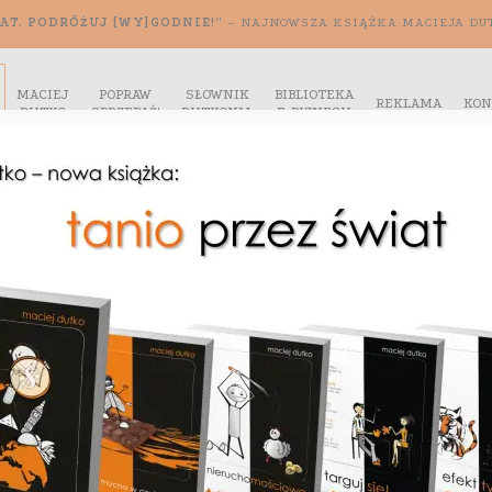
AT. PODRÓŻUJ [WY]GODNIE!”
– NAJNOWSZA KSIĄŻKA MACIEJA DU
MACIEJ
POPRAW
SŁOWNIK
BIBLIOTEKA
REKLAMA
KON
DUTKO
SPRZEDAŻ!
DUTKONIA
E-BIZNESU