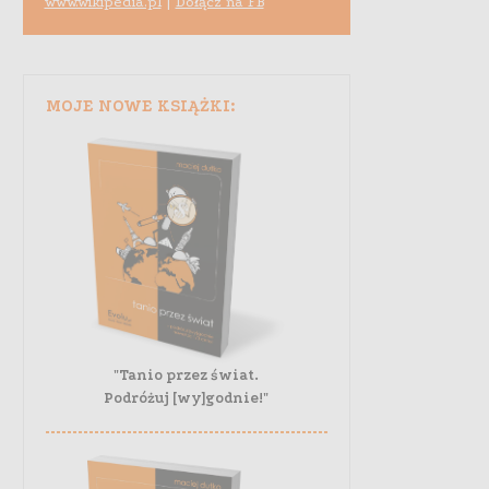
www.wikipedia.pl
|
Dołącz na FB
MOJE NOWE KSIĄŻKI:
"Tanio przez świat.
Podróżuj [wy]godnie!"