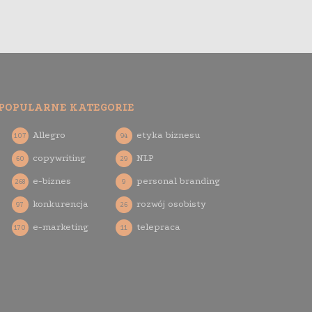
POPULARNE KATEGORIE
Allegro
etyka biznesu
107
94
copywriting
NLP
60
29
e-biznes
personal branding
268
9
konkurencja
rozwój osobisty
97
26
e-marketing
telepraca
170
11