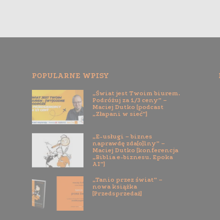
POPULARNE WPISY
„Świat jest Twoim biurem.
Podróżuj za 1/3 ceny” –
Maciej Dutko [podcast
„Złapani w sieć”]
„E-usługi – biznes
naprawdę zda[o]lny” –
Maciej Dutko [konferencja
„Biblia e-biznesu. Epoka
AI”]
„Tanio przez świat” –
nowa książka
[Przedsprzedaż]