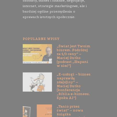
osobisty, biznes i finanse, negocjacje,
internet, strategie marketingowe, ale i
bardziej ogólne przemyślenia o
sprawach istotnych społecznie.
POPULARNE WPISY
„Świat jest Twoim
biurem. Podróżuj
za 1/3 ceny” –
Maciej Dutko
[podcast „Złapani
w sieć”]
„E-usługi – biznes
naprawdę
zda[o]lny” –
Maciej Dutko
[konferencja
„Biblia e-biznesu.
Epoka AI”]
„Tanio przez
świat” – nowa
książka