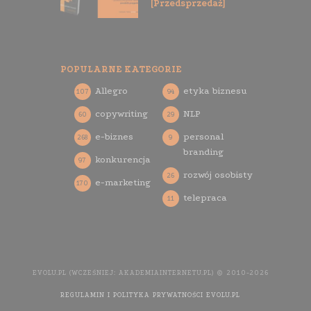
[Przedsprzedaż]
POPULARNE KATEGORIE
Allegro
etyka biznesu
107
94
copywriting
NLP
60
29
e-biznes
personal
268
9
branding
konkurencja
97
rozwój osobisty
26
e-marketing
170
telepraca
11
EVOLU.PL (WCZEŚNIEJ: AKADEMIAINTERNETU.PL) © 2010-2026
REGULAMIN I POLITYKA PRYWATNOŚCI EVOLU.PL