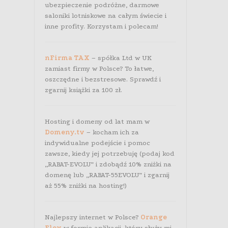
ubezpieczenie podróżne, darmowe
saloniki lotniskowe na całym świecie i
inne profity. Korzystam i polecam!
nFirma TAX
– spółka Ltd w UK
zamiast firmy w Polsce? To łatwe,
oszczędne i bezstresowe. Sprawdź i
zgarnij książki za 100 zł.
Hosting i domeny od lat mam w
Domeny.tv
– kocham ich za
indywidualne podejście i pomoc
zawsze, kiedy jej potrzebuję (podaj kod
„RABAT-EVOLU” i zdobądź 10% zniżki na
domenę lub „RABAT-55EVOLU” i zgarnij
aż 55% zniżki na hosting!)
Najlepszy internet w Polsce?
Orange
Flex
w formie aplikacji, który służy mi