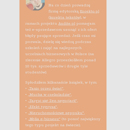
Na co dzień prowadzę
firmę edytorską
Korekto.pl
(korekta tekstów)
, w
ramach projektu
Audite.pl
pomagam
też e-sprzedawcom usunąć z ich ofert
błędy psujące sprzedaż. Jeśli czas mi
pozwala, dzielę się wiedzą podczas
szkoleń i zajęć na najlepszych
uczelniach biznesowych w Polsce (na
zlecenie Allegro przeszkoliłem ponad
10 tys. sprzedawców i drugie tyle
studentów).
Spłodziłem kilkanaście książek, w tym:
•
„Tanio przez świat”
,
•
„Mucha w czekoladzie”
,
•
„Targuj się! Zen negocjacji”
,
•
„Efekt tygrysa”
,
•
„Nieruchomościowe seppuku”
,
•
„Biblia e-biznesu”
(to ponoć największy
tego typu projekt na świecie).