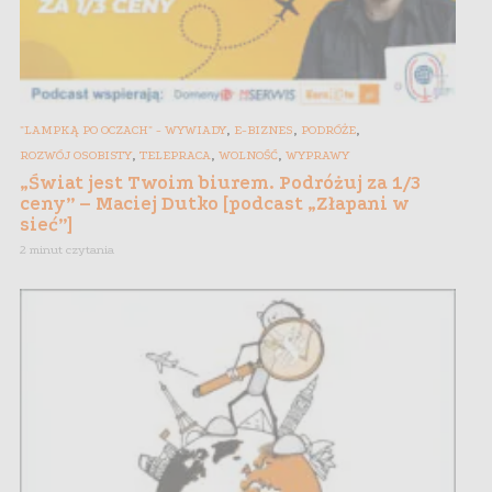
,
,
,
"LAMPKĄ PO OCZACH" - WYWIADY
E-BIZNES
PODRÓŻE
,
,
,
ROZWÓJ OSOBISTY
TELEPRACA
WOLNOŚĆ
WYPRAWY
„Świat jest Twoim biurem. Podróżuj za 1/3
ceny” – Maciej Dutko [podcast „Złapani w
sieć”]
2 minut czytania