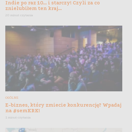
Indie po raz 10… i starczy! Czyli za co
znielubiłem ten kraj…
20 minut czytania
OGÓLNE
E-biznes, który zmiecie konkurencję? Wpadaj
na #semKRK!
1 minut czytania