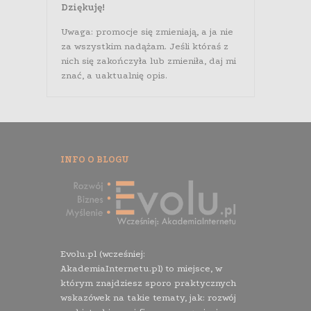
Dziękuję!
Uwaga: promocje się zmieniają, a ja nie
za wszystkim nadążam. Jeśli któraś z
nich się zakończyła lub zmieniła, daj mi
znać, a uaktualnię opis.
INFO O BLOGU
Evolu.pl (wcześniej:
AkademiaInternetu.pl) to miejsce, w
którym znajdziesz sporo praktycznych
wskazówek na takie tematy, jak: rozwój