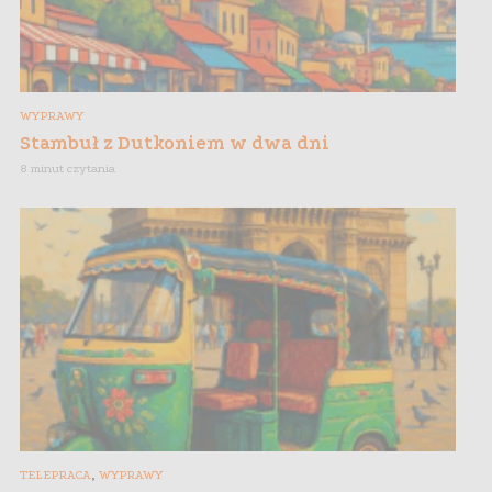
WYPRAWY
Stambuł z Dutkoniem w dwa dni
8 minut czytania
,
TELEPRACA
WYPRAWY