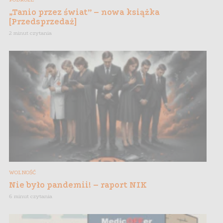
„Tanio przez świat” – nowa książka
[Przedsprzedaż]
2 minut czytania
WOLNOŚĆ
Nie było pandemii! – raport NIK
6 minut czytania