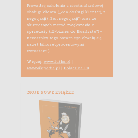
Prowadzę szkolenia z niestandardowej
obsługi klienta („Zen obsługi klienta”), z
negocjacji („Zen negocjacji”) oraz ze
skutecznych metod zwiększania e-
sprzedaży (
„E-biznes do Kwadratu”
) -
uczestnicy tego ostatniego chwalą się
nawet kilkusetprocentowymi
wzrostami;).
Więcej:
www.dutko.pl
|
www.wikipedia.pl
|
Dołącz na FB
MOJE NOWE KSIĄŻKI: