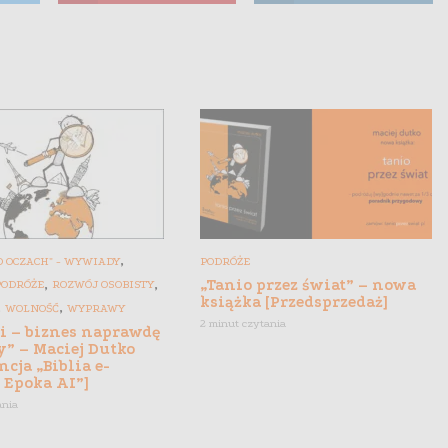
,
 OCZACH" - WYWIADY
PODRÓŻE
,
,
„Tanio przez świat” – nowa
PODRÓŻE
ROZWÓJ OSOBISTY
książka [Przedsprzedaż]
,
,
WOLNOŚĆ
WYPRAWY
2 minut czytania
gi – biznes naprawdę
y” – Maciej Dutko
ncja „Biblia e-
 Epoka AI”]
ania