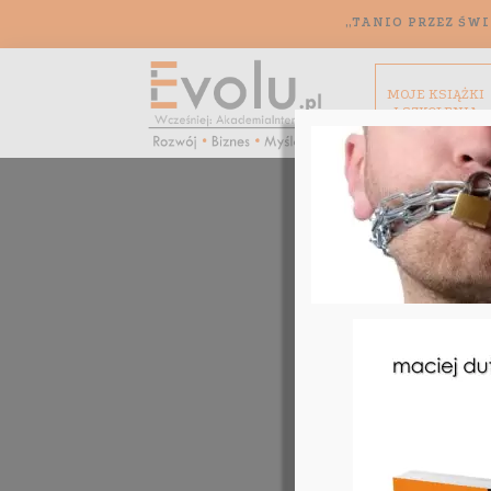
„TANIO PRZEZ ŚWI
MOJE KSIĄŻKI
I SZKOLENIA