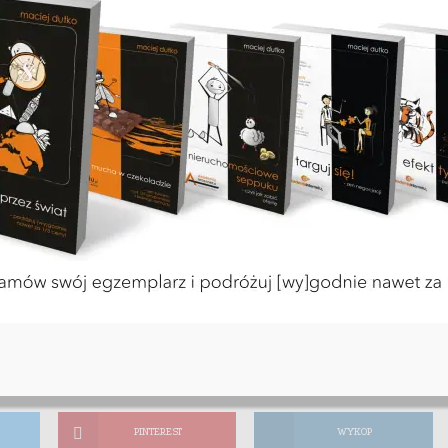
minut czytania
PINTEREST
WYKOP
PINTEREST
WYKOP