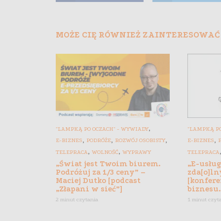
MOŻE CIĘ RÓWNIEŻ ZAINTERESOWAĆ
,
"LAMPKĄ PO OCZACH" - WYWIADY
"LAMPKĄ PO
,
,
,
,
E-BIZNES
PODRÓŻE
ROZWÓJ OSOBISTY
E-BIZNES
,
,
TELEPRACA
WOLNOŚĆ
WYPRAWY
TELEPRACA
„Świat jest Twoim biurem.
„E-usłu
Podróżuj za 1/3 ceny” –
zda[o]ln
Maciej Dutko [podcast
[konfere
„Złapani w sieć”]
biznesu.
2 minut czytania
1 minut czyt