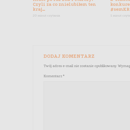
Czyli za co znielubiłem ten
konkure
kraj…
#semKR
20 minut czytania
1 minut czyt
DODAJ KOMENTARZ
Twój adres e-mail nie zostanie opublikowany.
Wymaga
Komentarz
*