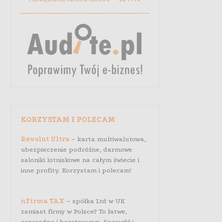
KORZYSTAM I POLECAM
Revolut Ultra
– karta multiwalutowa,
ubezpieczenie podróżne, darmowe
saloniki lotniskowe na całym świecie i
inne profity. Korzystam i polecam!
nFirma TAX
– spółka Ltd w UK
zamiast firmy w Polsce? To łatwe,
oszczędne i bezstresowe. Sprawdź i