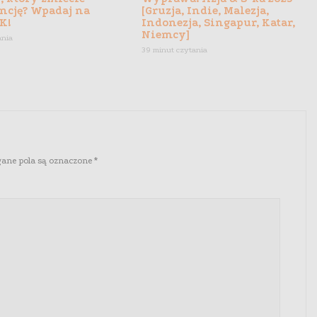
ncję? Wpadaj na
[Gruzja, Indie, Malezja,
K!
Indonezja, Singapur, Katar,
Niemcy]
ania
39 minut czytania
ne pola są oznaczone
*