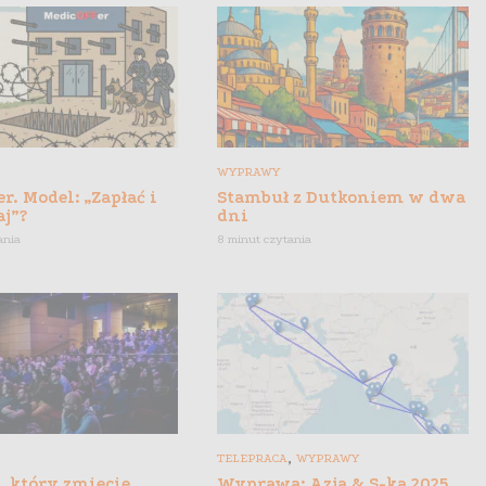
WYPRAWY
r. Model: „Zapłać i
Stambuł z Dutkoniem w dwa
aj”?
dni
ania
8 minut czytania
,
TELEPRACA
WYPRAWY
, który zmiecie
Wyprawa: Azja & S-ka 2025