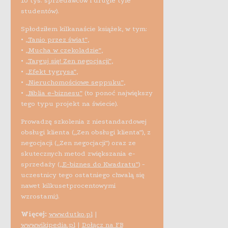
10 tys. sprzedawców i drugie tyle
studentów).
Spłodziłem kilkanaście książek, w tym:
•
„Tanio przez świat”
,
•
„Mucha w czekoladzie”
,
•
„Targuj się! Zen negocjacji”
,
•
„Efekt tygrysa”
,
•
„Nieruchomościowe seppuku”
,
•
„Biblia e-biznesu”
(to ponoć największy
tego typu projekt na świecie).
Prowadzę szkolenia z niestandardowej
obsługi klienta („Zen obsługi klienta”), z
negocjacji („Zen negocjacji”) oraz ze
skutecznych metod zwiększania e-
sprzedaży (
„E-biznes do Kwadratu”
) -
uczestnicy tego ostatniego chwalą się
nawet kilkusetprocentowymi
wzrostami;).
Więcej:
www.dutko.pl
|
www.wikipedia.pl
|
Dołącz na FB