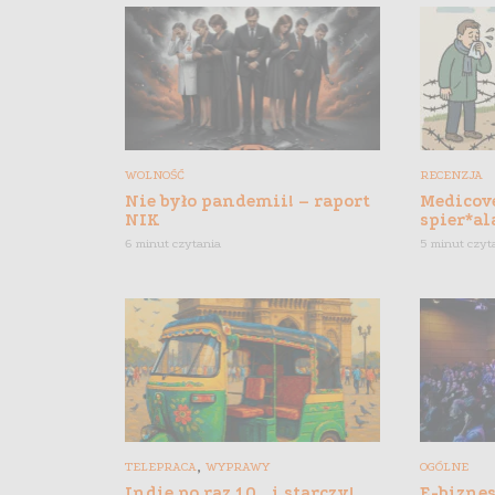
WOLNOŚĆ
RECENZJA
Nie było pandemii! – raport
Medicove
NIK
spier*al
6 minut czytania
5 minut czyt
,
TELEPRACA
WYPRAWY
OGÓLNE
Indie po raz 10… i starczy!
E-biznes