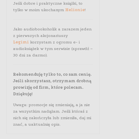
Jeśli dobre i praktyczne książki, to
tylko w moim ukochanym
Helionie
!
Jako audiobookoholik a zarazem jeden
z pierwszych akcjonariuszy
Legimi
korzystam z ogromu e- i
audioksiążek w tym serwisie (sprawdź –
30 dni za darmo).
Rekomenduję tylko to, co sam cenię.
Jeśli skorzystasz, otrzymam drobną
prowizję od firm, które polecam.
Dziękuję!
Uwaga: promocje się zmieniają, a ja nie
za wszystkim nadążam. Jeśli któraś z
nich się zakończyła lub zmieniła, daj mi
znać, a uaktualnię opis.