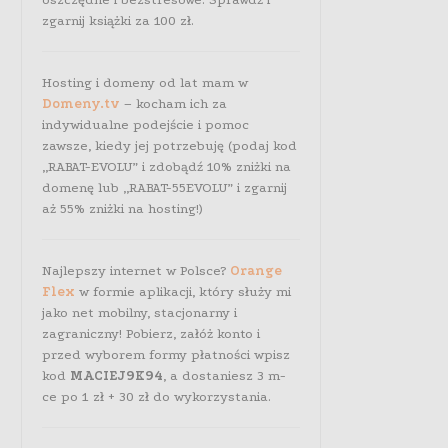
zgarnij książki za 100 zł.
Hosting i domeny od lat mam w
Domeny.tv
– kocham ich za
indywidualne podejście i pomoc
zawsze, kiedy jej potrzebuję (podaj kod
„RABAT-EVOLU” i zdobądź 10% zniżki na
domenę lub „RABAT-55EVOLU” i zgarnij
aż 55% zniżki na hosting!)
Najlepszy internet w Polsce?
Orange
Flex
w formie aplikacji, który służy mi
jako net mobilny, stacjonarny i
zagraniczny! Pobierz, załóż konto i
przed wyborem formy płatności wpisz
kod
MACIEJ9K94
, a dostaniesz 3 m-
ce po 1 zł + 30 zł do wykorzystania.