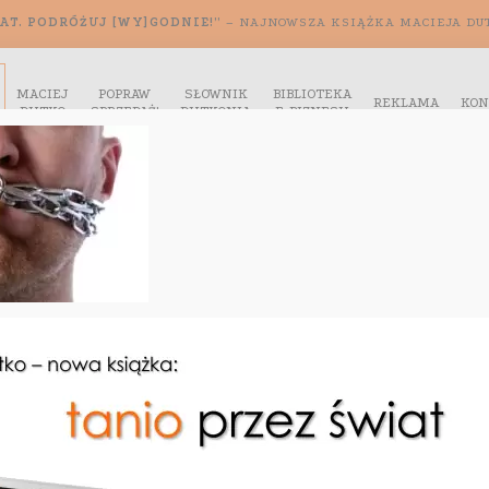
AT. PODRÓŻUJ [WY]GODNIE!”
– NAJNOWSZA KSIĄŻKA MACIEJA DU
MACIEJ
POPRAW
SŁOWNIK
BIBLIOTEKA
REKLAMA
KON
DUTKO
SPRZEDAŻ!
DUTKONIA
E-BIZNESU