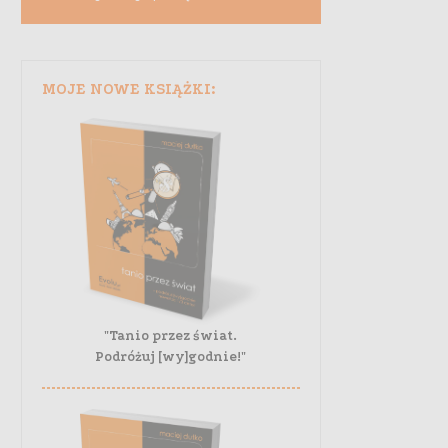
MOJE NOWE KSIĄŻKI:
"Tanio przez świat.
Podróżuj [wy]godnie!"