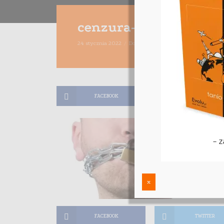
cenzura-evolu-mini
24 stycznia 2022
Dodaj komentarz
Maciej Dutko
1 
FACEBOOK
TWITTER
x
FACEBOOK
TWITTER