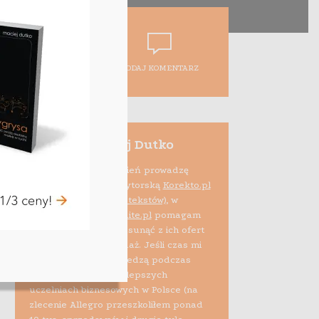
DODAJ KOMENTARZ
Maciej Dutko
Na co dzień prowadzę
firmę edytorską
Korekto.pl
(korekta tekstów)
, w
ramach projektu
Audite.pl
pomagam
też e-sprzedawcom usunąć z ich ofert
błędy psujące sprzedaż. Jeśli czas mi
pozwala, dzielę się wiedzą podczas
szkoleń i zajęć na najlepszych
uczelniach biznesowych w Polsce (na
zlecenie Allegro przeszkoliłem ponad