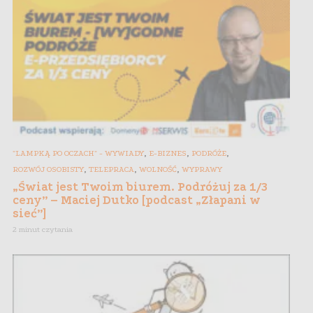
,
,
,
"LAMPKĄ PO OCZACH" - WYWIADY
E-BIZNES
PODRÓŻE
,
,
,
ROZWÓJ OSOBISTY
TELEPRACA
WOLNOŚĆ
WYPRAWY
„Świat jest Twoim biurem. Podróżuj za 1/3
ceny” – Maciej Dutko [podcast „Złapani w
sieć”]
2 minut czytania