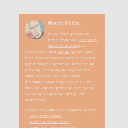
Maciej Dutko
Na co dzień prowadzę
firmę edytorską
Korekto.pl
(korekta tekstów)
, w
ramach projektu
Audite.pl
pomagam
też e-sprzedawcom usunąć z ich ofert
błędy psujące sprzedaż. Jeśli czas mi
pozwala, dzielę się wiedzą podczas
szkoleń i zajęć na najlepszych
uczelniach biznesowych w Polsce (na
zlecenie Allegro przeszkoliłem ponad
10 tys. sprzedawców i drugie tyle
studentów).
Spłodziłem kilkanaście książek, w tym:
•
„Tanio przez świat”
,
•
„Mucha w czekoladzie”
,
•
„Targuj się! Zen negocjacji”
,