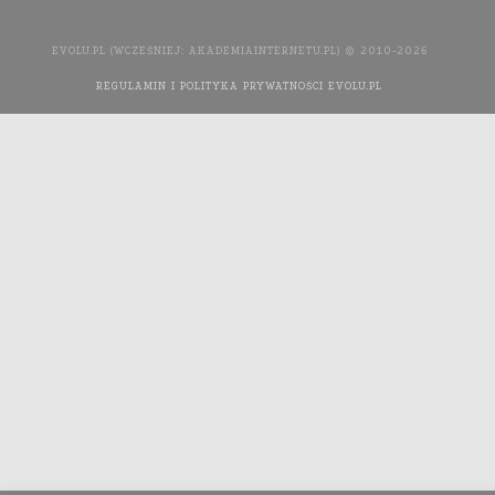
EVOLU.PL (WCZEŚNIEJ: AKADEMIAINTERNETU.PL) © 2010-2026
REGULAMIN I POLITYKA PRYWATNOŚCI EVOLU.PL
WYKONANIE
STRONY INTERNETOWEJ: AGENCJA INTERAKTYWNA MEDIA
YOU NEED