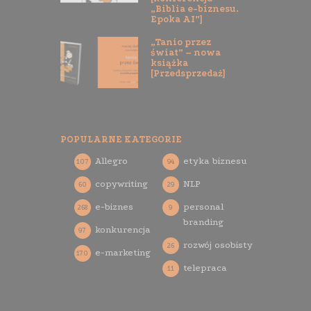
„Biblia e-biznesu.
Epoka AI”]
„Tanio przez
świat” – nowa
książka
[Przedsprzedaż]
POPULARNE KATEGORIE
Allegro
etyka biznesu
107
94
copywriting
NLP
60
29
e-biznes
personal
268
9
branding
konkurencja
97
rozwój osobisty
26
e-marketing
170
telepraca
11