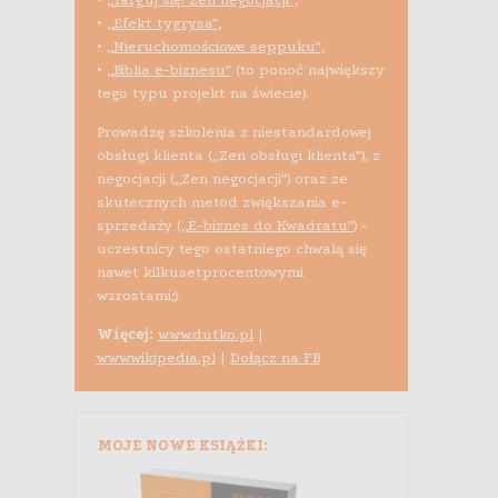
•
„Efekt tygrysa”
,
•
„Nieruchomościowe seppuku”
,
•
„Biblia e-biznesu”
(to ponoć największy
tego typu projekt na świecie).
Prowadzę szkolenia z niestandardowej
obsługi klienta („Zen obsługi klienta”), z
negocjacji („Zen negocjacji”) oraz ze
skutecznych metod zwiększania e-
sprzedaży (
„E-biznes do Kwadratu”
) -
uczestnicy tego ostatniego chwalą się
nawet kilkusetprocentowymi
wzrostami;).
Więcej:
www.dutko.pl
|
www.wikipedia.pl
|
Dołącz na FB
MOJE NOWE KSIĄŻKI: