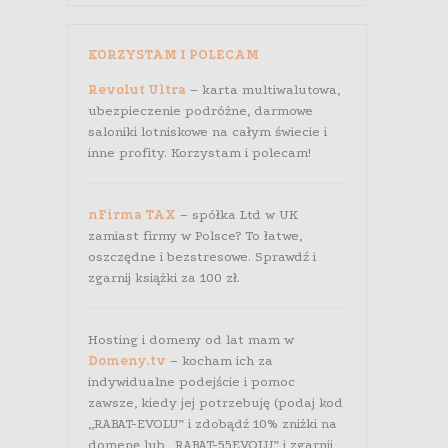
KORZYSTAM I POLECAM
Revolut Ultra
– karta multiwalutowa,
ubezpieczenie podróżne, darmowe
saloniki lotniskowe na całym świecie i
inne profity. Korzystam i polecam!
nFirma TAX
– spółka Ltd w UK
zamiast firmy w Polsce? To łatwe,
oszczędne i bezstresowe. Sprawdź i
zgarnij książki za 100 zł.
Hosting i domeny od lat mam w
Domeny.tv
– kocham ich za
indywidualne podejście i pomoc
zawsze, kiedy jej potrzebuję (podaj kod
„RABAT-EVOLU” i zdobądź 10% zniżki na
domenę lub „RABAT-55EVOLU” i zgarnij