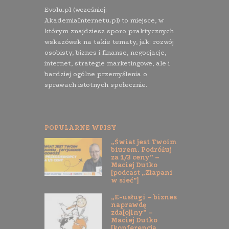
Evolu.pl (wcześniej:
AkademiaInternetu.pl) to miejsce, w
którym znajdziesz sporo praktycznych
wskazówek na takie tematy, jak: rozwój
osobisty, biznes i finanse, negocjacje,
internet, strategie marketingowe, ale i
bardziej ogólne przemyślenia o
sprawach istotnych społecznie.
POPULARNE WPISY
„Świat jest Twoim
biurem. Podróżuj
za 1/3 ceny” –
Maciej Dutko
[podcast „Złapani
w sieć”]
„E-usługi – biznes
naprawdę
zda[o]lny” –
Maciej Dutko
[konferencja