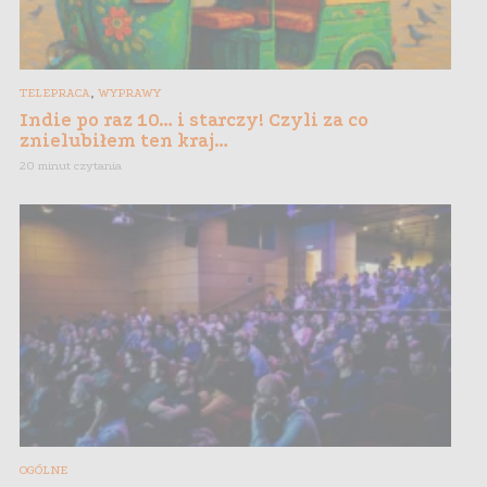
,
TELEPRACA
WYPRAWY
Indie po raz 10… i starczy! Czyli za co
znielubiłem ten kraj…
20 minut czytania
OGÓLNE