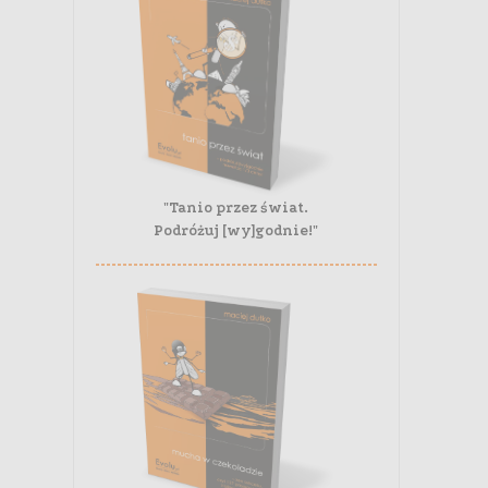
"Tanio przez świat.
Podróżuj [wy]godnie!"