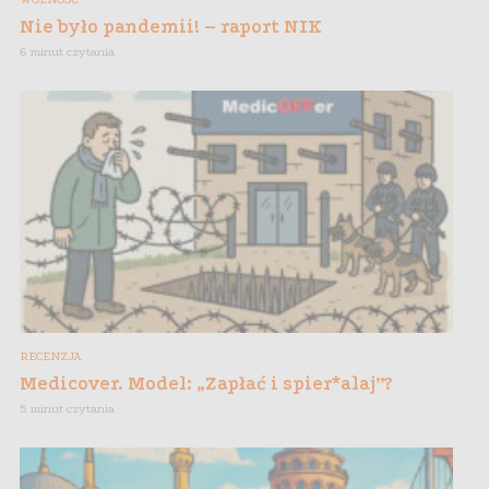
Nie było pandemii! – raport NIK
6 minut czytania
RECENZJA
Medicover. Model: „Zapłać i spier*alaj”?
5 minut czytania