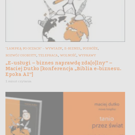
,
,
,
"LAMPKĄ PO OCZACH" - WYWIADY
E-BIZNES
PODRÓŻE
,
,
,
ROZWÓJ OSOBISTY
TELEPRACA
WOLNOŚĆ
WYPRAWY
„E-usługi – biznes naprawdę zda[o]lny” –
Maciej Dutko [konferencja „Biblia e-biznesu.
Epoka AI”]
1 minut czytania