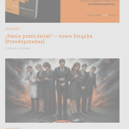
PODRÓŻE
„Tanio przez świat” – nowa książka
[Przedsprzedaż]
2 minut czytania
WOLNOŚĆ