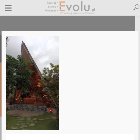
IMG_20250506_175318_463
6 maja 2025
Dodaj komentarz
Maciej Dutko
1 minut czytania
DODAJ
KOMENTARZ