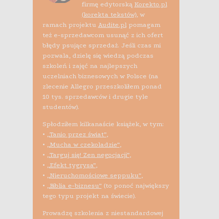
firmę edytorską
Korekto.pl
(korekta tekstów)
, w
ramach projektu
Audite.pl
pomagam
też e-sprzedawcom usunąć z ich ofert
błędy psujące sprzedaż. Jeśli czas mi
pozwala, dzielę się wiedzą podczas
szkoleń i zajęć na najlepszych
uczelniach biznesowych w Polsce (na
zlecenie Allegro przeszkoliłem ponad
10 tys. sprzedawców i drugie tyle
studentów).
Spłodziłem kilkanaście książek, w tym:
•
„Tanio przez świat”
,
•
„Mucha w czekoladzie”
,
•
„Targuj się! Zen negocjacji”
,
•
„Efekt tygrysa”
,
•
„Nieruchomościowe seppuku”
,
•
„Biblia e-biznesu”
(to ponoć największy
tego typu projekt na świecie).
Prowadzę szkolenia z niestandardowej