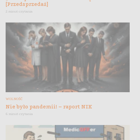
[Przedsprzedaż]
2 minut czytania
WOLNOŚĆ
Nie było pandemii! – raport NIK
6 minut czytania