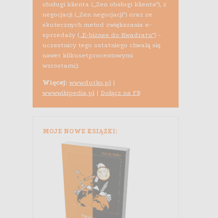
obsługi klienta („Zen obsługi klienta”), z
negocjacji („Zen negocjacji”) oraz ze
skutecznych metod zwiększania e-
sprzedaży (
„E-biznes do Kwadratu”
) -
uczestnicy tego ostatniego chwalą się
nawet kilkusetprocentowymi
wzrostami;).
Więcej:
www.dutko.pl
|
www.wikipedia.pl
|
Dołącz na FB
MOJE NOWE KSIĄŻKI: