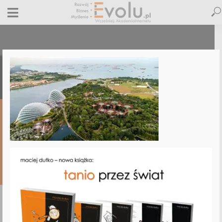
singapur-widok-z-marina-bay
11 maja 2025
Dodaj komentarz
Maciej Dutko
1 minut czytania
DODAJ
KOMENTARZ