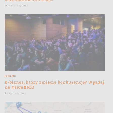
20 minut czytania
OGÓLNE
E-biznes, który zmiecie konkurencję? Wpadaj
na #semKRK!
1 minut czytania