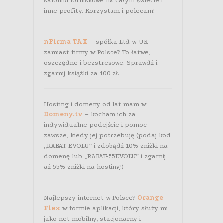
saloniki lotniskowe na całym świecie i
inne profity. Korzystam i polecam!
nFirma TAX
– spółka Ltd w UK
zamiast firmy w Polsce? To łatwe,
oszczędne i bezstresowe. Sprawdź i
zgarnij książki za 100 zł.
Hosting i domeny od lat mam w
Domeny.tv
– kocham ich za
indywidualne podejście i pomoc
zawsze, kiedy jej potrzebuję (podaj kod
„RABAT-EVOLU” i zdobądź 10% zniżki na
domenę lub „RABAT-55EVOLU” i zgarnij
aż 55% zniżki na hosting!)
Najlepszy internet w Polsce?
Orange
Flex
w formie aplikacji, który służy mi
jako net mobilny, stacjonarny i