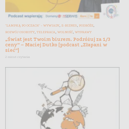
,
,
,
"LAMPKĄ PO OCZACH" - WYWIADY
E-BIZNES
PODRÓŻE
,
,
,
ROZWÓJ OSOBISTY
TELEPRACA
WOLNOŚĆ
WYPRAWY
„Świat jest Twoim biurem. Podróżuj za 1/3
ceny” – Maciej Dutko [podcast „Złapani w
sieć”]
2 minut czytania