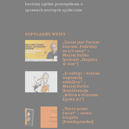
bardziej ogólne przemyślenia o
sprawach istotnych społecznie.
POPULARNE WPISY
„Świat jest Twoim
biurem. Podróżuj
za 1/3 ceny” –
Maciej Dutko
[podcast „Złapani
w sieć”]
„E-usługi – biznes
naprawdę
zda[o]lny” –
Maciej Dutko
[konferencja
„Biblia e-biznesu.
Epoka AI”]
„Tanio przez
świat” – nowa
książka
[Przedsprzedaż]