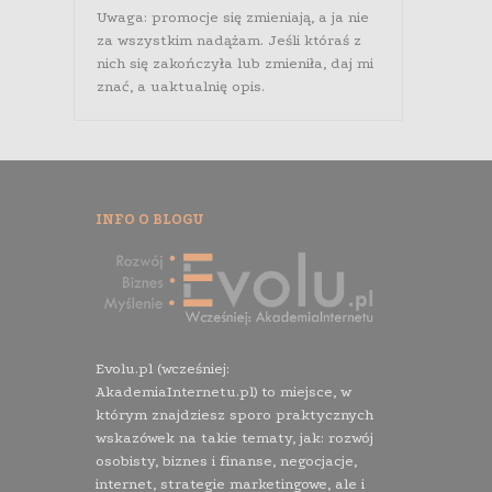
Uwaga: promocje się zmieniają, a ja nie
za wszystkim nadążam. Jeśli któraś z
nich się zakończyła lub zmieniła, daj mi
znać, a uaktualnię opis.
INFO O BLOGU
Evolu.pl (wcześniej:
AkademiaInternetu.pl) to miejsce, w
którym znajdziesz sporo praktycznych
wskazówek na takie tematy, jak: rozwój
osobisty, biznes i finanse, negocjacje,
internet, strategie marketingowe, ale i