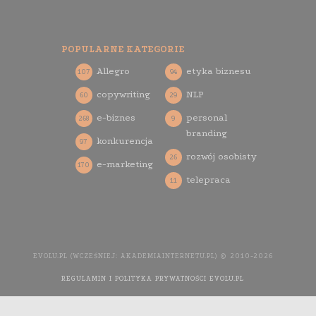
POPULARNE KATEGORIE
Allegro
etyka biznesu
107
94
copywriting
NLP
60
29
e-biznes
personal
268
9
branding
konkurencja
97
rozwój osobisty
26
e-marketing
170
telepraca
11
EVOLU.PL (WCZEŚNIEJ: AKADEMIAINTERNETU.PL) © 2010-2026
REGULAMIN I POLITYKA PRYWATNOŚCI EVOLU.PL