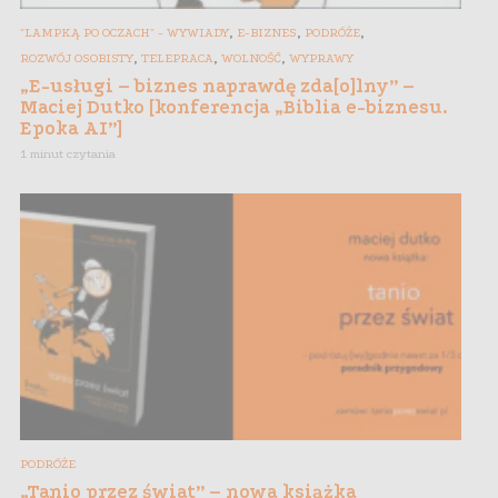
,
,
,
"LAMPKĄ PO OCZACH" - WYWIADY
E-BIZNES
PODRÓŻE
,
,
,
ROZWÓJ OSOBISTY
TELEPRACA
WOLNOŚĆ
WYPRAWY
„E-usługi – biznes naprawdę zda[o]lny” –
Maciej Dutko [konferencja „Biblia e-biznesu.
Epoka AI”]
1 minut czytania
PODRÓŻE
„Tanio przez świat” – nowa książka