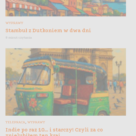
WYPRAWY
Stambuł z Dutkoniem w dwa dni
8 minut czytania
,
TELEPRACA
WYPRAWY
Indie po raz 10… i starczy! Czyli za co
znielubiłem ten kraj…