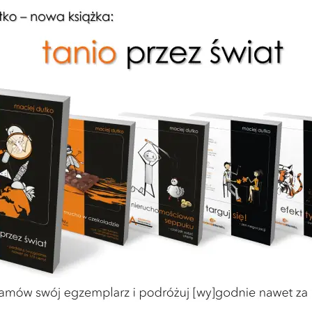
inut czytania
PINTEREST
WYKOP