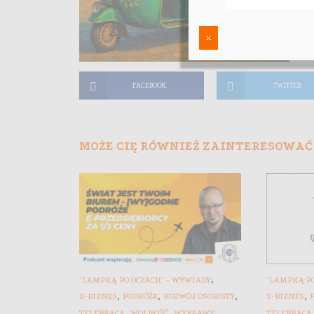
x
FACEBOOK
TWITTER
MOŻE CIĘ RÓWNIEŻ ZAINTERESOWAĆ
,
"LAMPKĄ PO OCZACH" - WYWIADY
"LAMPKĄ PO
,
,
,
,
E-BIZNES
PODRÓŻE
ROZWÓJ OSOBISTY
E-BIZNES
,
,
TELEPRACA
WOLNOŚĆ
WYPRAWY
TELEPRACA