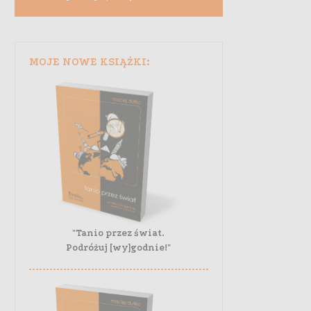
MOJE NOWE KSIĄŻKI:
"Tanio przez świat.
Podróżuj [wy]godnie!"