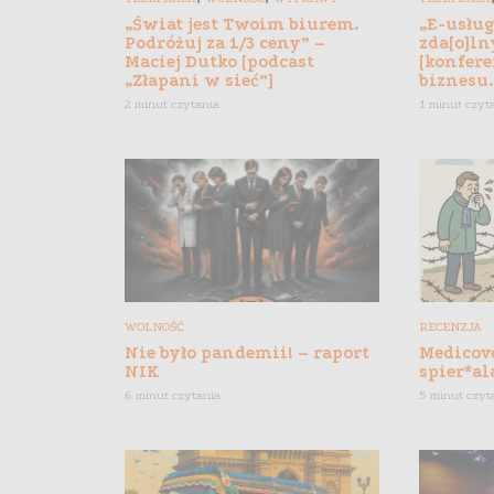
„Świat jest Twoim biurem.
„E-usłu
Podróżuj za 1/3 ceny” –
zda[o]ln
Maciej Dutko [podcast
[konfere
„Złapani w sieć”]
biznesu.
2 minut czytania
1 minut czyt
WOLNOŚĆ
RECENZJA
Nie było pandemii! – raport
Medicove
NIK
spier*al
6 minut czytania
5 minut czyt