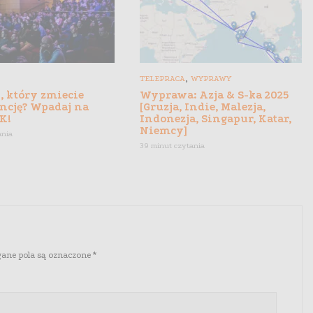
,
TELEPRACA
WYPRAWY
, który zmiecie
Wyprawa: Azja & S-ka 2025
ncję? Wpadaj na
[Gruzja, Indie, Malezja,
K!
Indonezja, Singapur, Katar,
Niemcy]
ania
39 minut czytania
ne pola są oznaczone
*