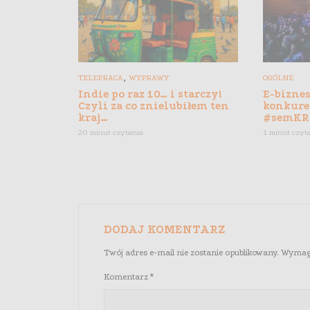
,
TELEPRACA
WYPRAWY
OGÓLNE
Indie po raz 10… i starczy!
E-biznes
Czyli za co znielubiłem ten
konkure
kraj…
#semKR
20 minut czytania
1 minut czyt
DODAJ KOMENTARZ
Twój adres e-mail nie zostanie opublikowany.
Wymaga
Komentarz
*