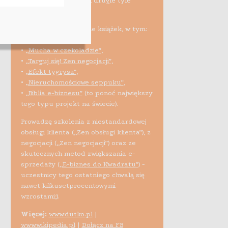
10 tys. sprzedawców i drugie tyle
studentów).
Spłodziłem kilkanaście książek, w tym:
•
„Tanio przez świat”
,
•
„Mucha w czekoladzie”
,
•
„Targuj się! Zen negocjacji”
,
•
„Efekt tygrysa”
,
•
„Nieruchomościowe seppuku”
,
•
„Biblia e-biznesu”
(to ponoć największy
tego typu projekt na świecie).
Prowadzę szkolenia z niestandardowej
obsługi klienta („Zen obsługi klienta”), z
negocjacji („Zen negocjacji”) oraz ze
skutecznych metod zwiększania e-
sprzedaży (
„E-biznes do Kwadratu”
) -
uczestnicy tego ostatniego chwalą się
nawet kilkusetprocentowymi
wzrostami;).
Więcej:
www.dutko.pl
|
www.wikipedia.pl
|
Dołącz na FB