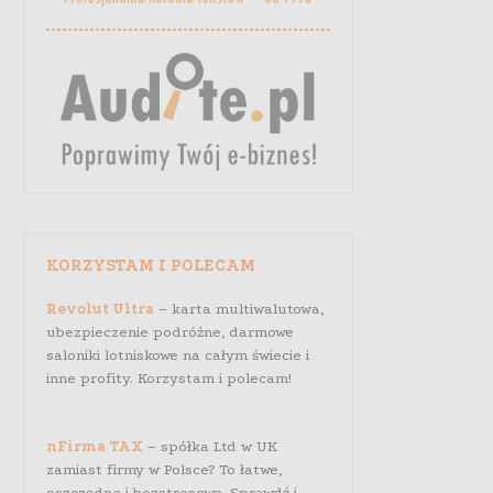
KORZYSTAM I POLECAM
Revolut Ultra
– karta multiwalutowa,
ubezpieczenie podróżne, darmowe
saloniki lotniskowe na całym świecie i
inne profity. Korzystam i polecam!
nFirma TAX
– spółka Ltd w UK
zamiast firmy w Polsce? To łatwe,
oszczędne i bezstresowe. Sprawdź i