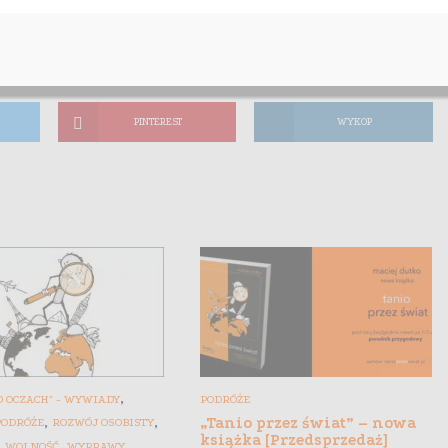
PINTEREST
WYKOP
,
 OCZACH" - WYWIADY
PODRÓŻE
,
,
„Tanio przez świat” – nowa
PODRÓŻE
ROZWÓJ OSOBISTY
książka [Przedsprzedaż]
,
,
WOLNOŚĆ
WYPRAWY