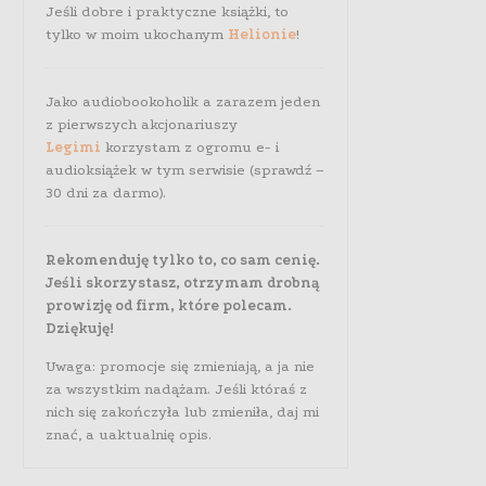
Jeśli dobre i praktyczne książki, to
tylko w moim ukochanym
Helionie
!
Jako audiobookoholik a zarazem jeden
z pierwszych akcjonariuszy
Legimi
korzystam z ogromu e- i
audioksiążek w tym serwisie (sprawdź –
30 dni za darmo).
Rekomenduję tylko to, co sam cenię.
Jeśli skorzystasz, otrzymam drobną
prowizję od firm, które polecam.
Dziękuję!
Uwaga: promocje się zmieniają, a ja nie
za wszystkim nadążam. Jeśli któraś z
nich się zakończyła lub zmieniła, daj mi
znać, a uaktualnię opis.