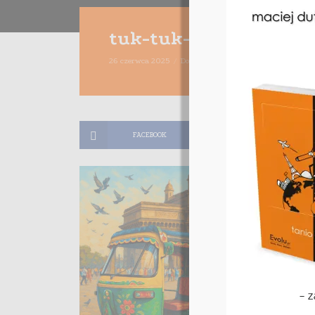
tuk-tuk-india-evolu
26 czerwca 2025
Dodaj komentarz
Maciej Dutko
1 m
FACEBOOK
TWITTER