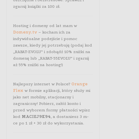
zgarnij książki za 100 zł.
Hosting i domeny od lat mam w
Domeny.tv
– kocham ich za
indywidualne podejście i pomoc
zawsze, kiedy jej potrzebuję (podaj kod
„RABAT-EVOLU” i zdobądź 10% zniżki na
domenę lub „RABAT-55EVOLU” i zgarnij
aż 55% zniżki na hosting!)
Najlepszy internet w Polsce?
Orange
Flex
w formie aplikacji, który służy mi
jako net mobilny, stacjonarny i
zagraniczny! Pobierz, załóż konto i
przed wyborem formy płatności wpisz
kod
MACIEJ9K94
, a dostaniesz 3 m-
ce po 1 zł + 30 zł do wykorzystania.