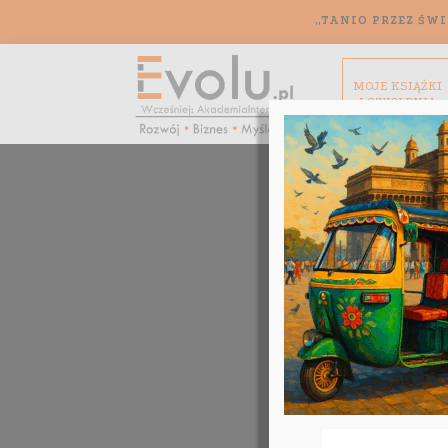
„TANIO PRZEZ ŚWI
MOJE KSIĄŻKI
I SZKOLENIA