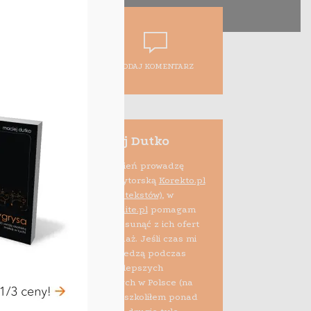
DODAJ KOMENTARZ
Maciej Dutko
Na co dzień prowadzę
firmę edytorską
Korekto.pl
(korekta tekstów)
, w
ramach projektu
Audite.pl
pomagam
też e-sprzedawcom usunąć z ich ofert
błędy psujące sprzedaż. Jeśli czas mi
pozwala, dzielę się wiedzą podczas
szkoleń i zajęć na najlepszych
uczelniach biznesowych w Polsce (na
zlecenie Allegro przeszkoliłem ponad