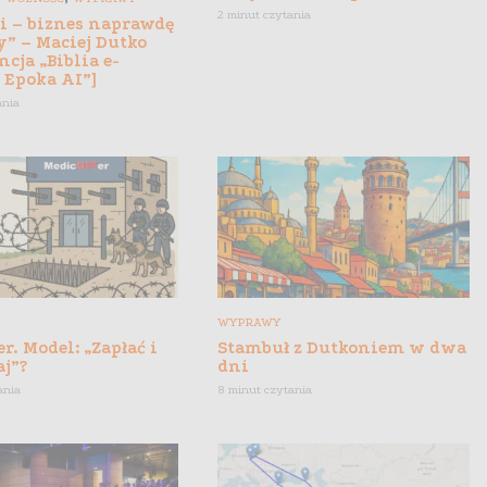
2 minut czytania
gi – biznes naprawdę
y” – Maciej Dutko
ncja „Biblia e-
 Epoka AI”]
ania
WYPRAWY
r. Model: „Zapłać i
Stambuł z Dutkoniem w dwa
aj”?
dni
ania
8 minut czytania