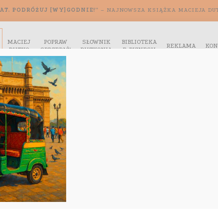
AT. PODRÓŻUJ [WY]GODNIE!”
– NAJNOWSZA KSIĄŻKA MACIEJA DU
MACIEJ
POPRAW
SŁOWNIK
BIBLIOTEKA
REKLAMA
KON
DUTKO
SPRZEDAŻ!
DUTKONIA
E-BIZNESU