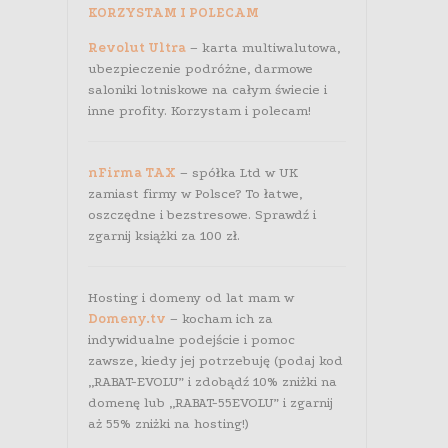
KORZYSTAM I POLECAM
Revolut Ultra
– karta multiwalutowa,
ubezpieczenie podróżne, darmowe
saloniki lotniskowe na całym świecie i
inne profity. Korzystam i polecam!
nFirma TAX
– spółka Ltd w UK
zamiast firmy w Polsce? To łatwe,
oszczędne i bezstresowe. Sprawdź i
zgarnij książki za 100 zł.
Hosting i domeny od lat mam w
Domeny.tv
– kocham ich za
indywidualne podejście i pomoc
zawsze, kiedy jej potrzebuję (podaj kod
„RABAT-EVOLU” i zdobądź 10% zniżki na
domenę lub „RABAT-55EVOLU” i zgarnij
aż 55% zniżki na hosting!)