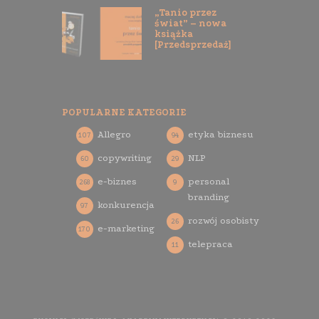
„Tanio przez
świat” – nowa
książka
[Przedsprzedaż]
POPULARNE KATEGORIE
Allegro
etyka biznesu
107
94
copywriting
NLP
60
29
e-biznes
personal
268
9
branding
konkurencja
97
rozwój osobisty
26
e-marketing
170
telepraca
11