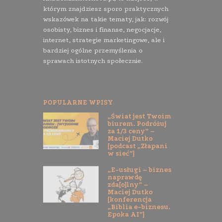
którym znajdziesz sporo praktycznych
wskazówek na takie tematy, jak: rozwój
osobisty, biznes i finanse, negocjacje,
internet, strategie marketingowe, ale i
bardziej ogólne przemyślenia o
sprawach istotnych społecznie.
POPULARNE WPISY
„Świat jest Twoim
biurem. Podróżuj
za 1/3 ceny” –
Maciej Dutko
[podcast „Złapani
w sieć”]
„E-usługi – biznes
naprawdę
zda[o]lny” –
Maciej Dutko
[konferencja
„Biblia e-biznesu.
Epoka AI”]