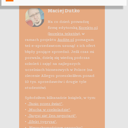
Maciej Dutko
Na co dzień prowadzę
firmę edytorską
Korekto.pl
(korekta tekstów)
, w
ramach projektu
Audite.pl
pomagam
też e-sprzedawcom usunąć z ich ofert
błędy psujące sprzedaż. Jeśli czas mi
pozwala, dzielę się wiedzą podczas
szkoleń i zajęć na najlepszych
uczelniach biznesowych w Polsce (na
zlecenie Allegro przeszkoliłem ponad
10 tys. sprzedawców i drugie tyle
studentów).
Spłodziłem kilkanaście książek, w tym:
•
„Tanio przez świat”
,
•
„Mucha w czekoladzie”
,
•
„Targuj się! Zen negocjacji”
,
•
„Efekt tygrysa”
,
•
„Nieruchomościowe seppuku”
,