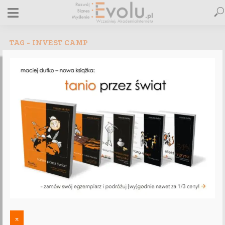
TAG - INVEST CAMP
INWESTYCJE
Invest Camp UK (10-12 czerwca 2022) –
ZAPROSZENIE
1 minut czytania
x