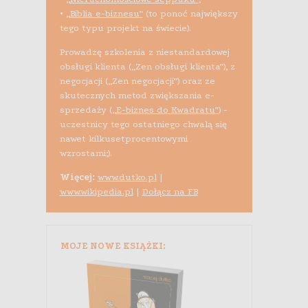
•
„Biblia e-biznesu”
(to ponoć największy
tego typu projekt na świecie).
Prowadzę szkolenia z niestandardowej
obsługi klienta („Zen obsługi klienta”), z
negocjacji („Zen negocjacji”) oraz ze
skutecznych metod zwiększania e-
sprzedaży (
„E-biznes do Kwadratu”
) -
uczestnicy tego ostatniego chwalą się
nawet kilkusetprocentowymi
wzrostami;).
Więcej:
www.dutko.pl
|
www.wikipedia.pl
|
Dołącz na FB
MOJE NOWE KSIĄŻKI: