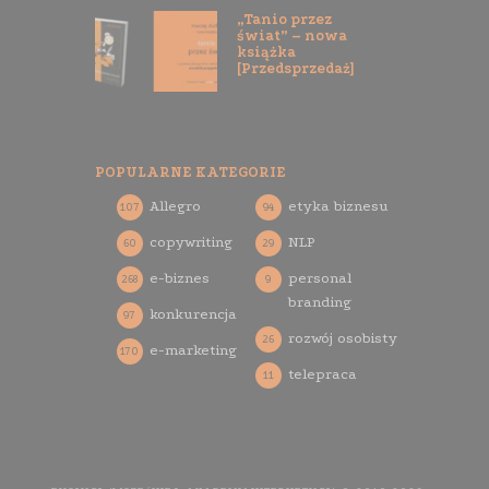
„Tanio przez
świat” – nowa
książka
[Przedsprzedaż]
POPULARNE KATEGORIE
Allegro
etyka biznesu
107
94
copywriting
NLP
60
29
e-biznes
personal
268
9
branding
konkurencja
97
rozwój osobisty
26
e-marketing
170
telepraca
11