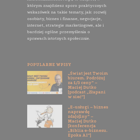
którym znajdziesz sporo praktycznych
wskazówek na takie tematy, jak: rozwój
osobisty, biznes i finanse, negocjacje,
internet, strategie marketingowe, ale i
bardziej ogólne przemyślenia o
sprawach istotnych społecznie.
POPULARNE WPISY
„Świat jest Twoim
biurem. Podróżuj
za 1/3 ceny” –
Maciej Dutko
[podcast „Złapani
w sieć”]
„E-usługi – biznes
naprawdę
zda[o]lny” –
Maciej Dutko
[konferencja
„Biblia e-biznesu.
Epoka AI”]