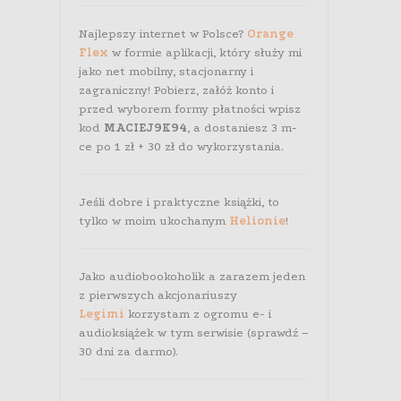
Najlepszy internet w Polsce?
Orange
Flex
w formie aplikacji, który służy mi
jako net mobilny, stacjonarny i
zagraniczny! Pobierz, załóż konto i
przed wyborem formy płatności wpisz
kod
MACIEJ9K94
, a dostaniesz 3 m-
ce po 1 zł + 30 zł do wykorzystania.
Jeśli dobre i praktyczne książki, to
tylko w moim ukochanym
Helionie
!
Jako audiobookoholik a zarazem jeden
z pierwszych akcjonariuszy
Legimi
korzystam z ogromu e- i
audioksiążek w tym serwisie (sprawdź –
30 dni za darmo).