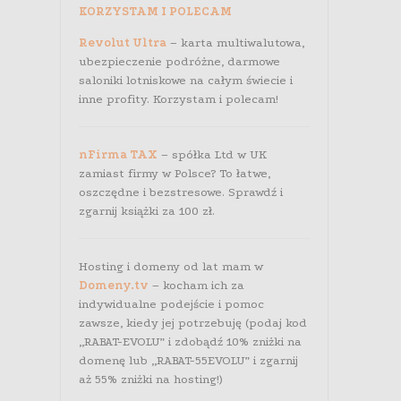
KORZYSTAM I POLECAM
Revolut Ultra
– karta multiwalutowa,
ubezpieczenie podróżne, darmowe
saloniki lotniskowe na całym świecie i
inne profity. Korzystam i polecam!
nFirma TAX
– spółka Ltd w UK
zamiast firmy w Polsce? To łatwe,
oszczędne i bezstresowe. Sprawdź i
zgarnij książki za 100 zł.
Hosting i domeny od lat mam w
Domeny.tv
– kocham ich za
indywidualne podejście i pomoc
zawsze, kiedy jej potrzebuję (podaj kod
„RABAT-EVOLU” i zdobądź 10% zniżki na
domenę lub „RABAT-55EVOLU” i zgarnij
aż 55% zniżki na hosting!)