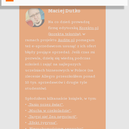
Maciej Dutko
Na co dzień prowadzę
firmę edytorską
Korekto.pl
(korekta tekstów)
, w
ramach projektu
Audite.pl
pomagam
też e-sprzedawcom usunąć z ich ofert
błędy psujące sprzedaż. Jeśli czas mi
pozwala, dzielę się wiedzą podczas
szkoleń i zajęć na najlepszych
uczelniach biznesowych w Polsce (na
zlecenie Allegro przeszkoliłem ponad
10 tys. sprzedawców i drugie tyle
studentów).
Spłodziłem kilkanaście książek, w tym:
•
„Tanio przez świat”
,
•
„Mucha w czekoladzie”
,
•
„Targuj się! Zen negocjacji”
,
•
„Efekt tygrysa”
,
•
„Nieruchomościowe seppuku”
,