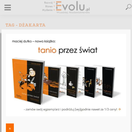
TAG - DŻAKARTA
,
TELEPRACA
WYPRAWY
Wyprawa: Azja & S-ka 2025 [Gruzja, Indie,
Malezja, Indonezja, Singapur, Katar, Niemcy]
39 minut czytania
x