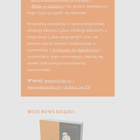
•
„Biblia e-biznesu”
(to ponoć największy
tego typu projekt na świecie).
Prowadzę szkolenia z niestandardowej
obsługi klienta („Zen obsługi klienta”), z
negocjacji („Zen negocjacji”) oraz ze
skutecznych metod zwiększania e-
sprzedaży (
„E-biznes do Kwadratu”
) -
uczestnicy tego ostatniego chwalą się
nawet kilkusetprocentowymi
wzrostami;).
Więcej:
www.dutko.pl
|
www.wikipedia.pl
|
Dołącz na FB
MOJE NOWE KSIĄŻKI: