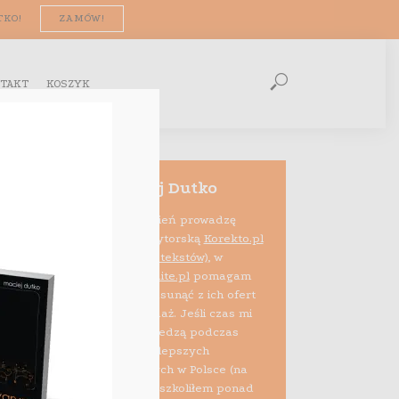
TKO!
ZAMÓW!
TAKT
KOSZYK
Maciej Dutko
Na co dzień prowadzę
firmę edytorską
Korekto.pl
(korekta tekstów)
, w
ramach projektu
Audite.pl
pomagam
też e-sprzedawcom usunąć z ich ofert
błędy psujące sprzedaż. Jeśli czas mi
pozwala, dzielę się wiedzą podczas
szkoleń i zajęć na najlepszych
uczelniach biznesowych w Polsce (na
zlecenie Allegro przeszkoliłem ponad