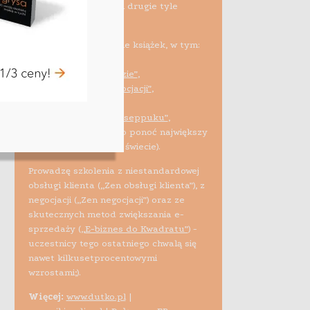
10 tys. sprzedawców i drugie tyle
studentów).
Spłodziłem kilkanaście książek, w tym:
•
„Tanio przez świat”
,
•
„Mucha w czekoladzie”
,
•
„Targuj się! Zen negocjacji”
,
•
„Efekt tygrysa”
,
•
„Nieruchomościowe seppuku”
,
•
„Biblia e-biznesu”
(to ponoć największy
tego typu projekt na świecie).
Prowadzę szkolenia z niestandardowej
obsługi klienta („Zen obsługi klienta”), z
negocjacji („Zen negocjacji”) oraz ze
skutecznych metod zwiększania e-
sprzedaży (
„E-biznes do Kwadratu”
) -
uczestnicy tego ostatniego chwalą się
nawet kilkusetprocentowymi
wzrostami;).
Więcej:
www.dutko.pl
|