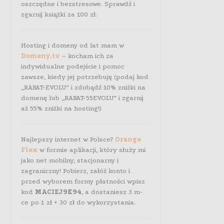
oszczędne i bezstresowe. Sprawdź i
zgarnij książki za 100 zł.
Hosting i domeny od lat mam w
Domeny.tv
– kocham ich za
indywidualne podejście i pomoc
zawsze, kiedy jej potrzebuję (podaj kod
„RABAT-EVOLU” i zdobądź 10% zniżki na
domenę lub „RABAT-55EVOLU” i zgarnij
aż 55% zniżki na hosting!)
Najlepszy internet w Polsce?
Orange
Flex
w formie aplikacji, który służy mi
jako net mobilny, stacjonarny i
zagraniczny! Pobierz, załóż konto i
przed wyborem formy płatności wpisz
kod
MACIEJ9K94
, a dostaniesz 3 m-
ce po 1 zł + 30 zł do wykorzystania.