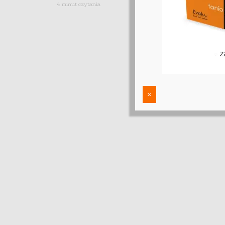
4 minut czytania
wolność”
poleca!
2 minut czyt
x