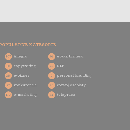
POPULARNE KATEGORIE
Allegro
etyka biznesu
107
94
copywriting
NLP
60
29
e-biznes
personal branding
268
9
konkurencja
rozwój osobisty
97
26
e-marketing
telepraca
170
11