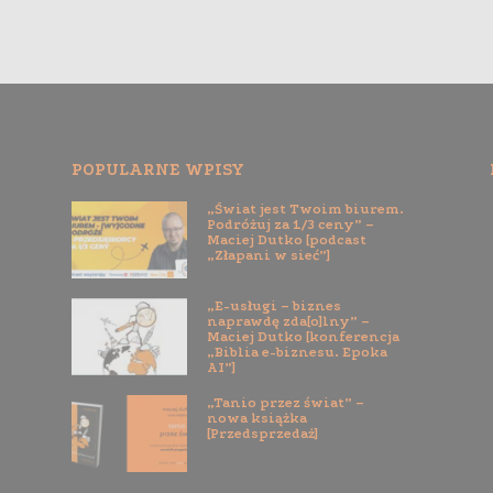
POPULARNE WPISY
„Świat jest Twoim biurem.
Podróżuj za 1/3 ceny” –
Maciej Dutko [podcast
„Złapani w sieć”]
„E-usługi – biznes
naprawdę zda[o]lny” –
Maciej Dutko [konferencja
„Biblia e-biznesu. Epoka
AI”]
„Tanio przez świat” –
nowa książka
[Przedsprzedaż]