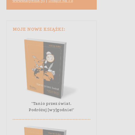
www.wikipedia.pl
|
Dołącz na FB
MOJE NOWE KSIĄŻKI:
"Tanio przez świat.
Podróżuj [wy]godnie!"