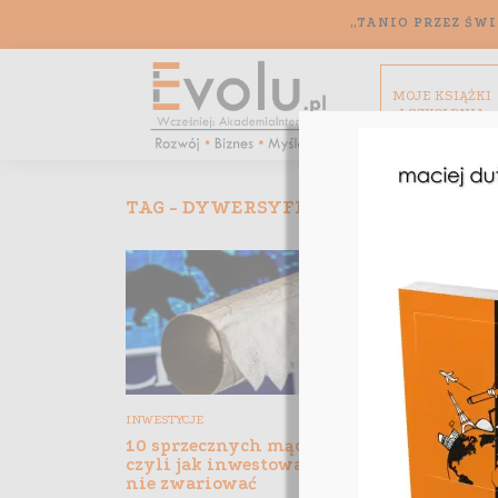
„TANIO PRZEZ ŚWI
MOJE KSIĄŻKI
I SZKOLENIA
TAG - DYWERSYFIKACJA
BEZPIECZE
INWESTYCJE
10 sprzecznych mądrości,
DUTKO POLE
czyli jak inwestować, aby
KRYPTOWAL
nie zwariować
Rafał Ga