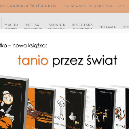
AT. PODRÓŻUJ [WY]GODNIE!”
– NAJNOWSZA KSIĄŻKA MACIEJA DU
MACIEJ
POPRAW
SŁOWNIK
BIBLIOTEKA
REKLAMA
KON
DUTKO
SPRZEDAŻ!
DUTKONIA
E-BIZNESU
,
,
ŃSTWO
BITCOIN
E-BIZNES
,
,
Dywersyfikacja czy
CA:
INWESTYCJE
fokusowanie w biznesie?
,
UTY
WOLNOŚĆ
Zobacz nagranie webinaru!
nowski: „Gotówka to