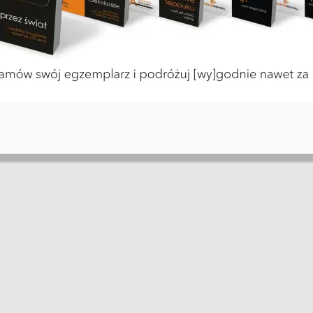
1 minut czytania
 – Maciej Dutko
ania