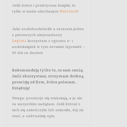
Jeśli dobre i praktyczne książki, to
tylko w moim ukochanym
Helionie
!
Jako audiobookoholik a zarazem jeden
z pierwszych akcjonariuszy
Legimi
korzystam z ogromu e- i
audioksiążek w tym serwisie (sprawdź –
30 dni za darmo).
Rekomenduję tylko to, co sam cenię.
Jeśli skorzystasz, otrzymam drobną
prowizję od firm, które polecam.
Dziękuję!
Uwaga: promocje się zmieniają, a ja nie
za wszystkim nadążam. Jeśli któraś z
nich się zakończyła lub zmieniła, daj mi
znać, a uaktualnię opis.