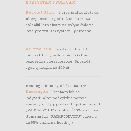
KORZYSTAM I POLECAM
Revolut Ultra
– karta multiwalutowa,
ubezpieczenie podróżne, darmowe
saloniki lotniskowe na całym świecie i
inne profity. Korzystam i polecam!
nFirma TAX
– spółka Ltd w UK
zamiast firmy w Polsce? To łatwe,
oszczędne i bezstresowe. Sprawdź i
zgarnij książki za 100 zł.
Hosting i domeny od lat mam w
Domeny.tv
– kocham ich za
indywidualne podejście i pomoc
zawsze, kiedy jej potrzebuję (podaj kod
„RABAT-EVOLU” i zdobądź 10% zniżki na
domenę lub „RABAT-55EVOLU” i zgarnij
aż 55% zniżki na hosting!)