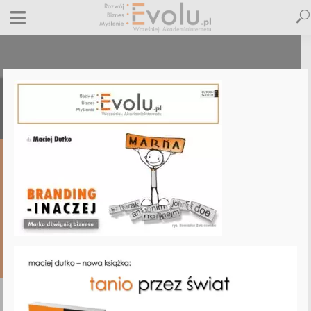
branding-budowanie-marki-szkolenie-
maciej-dutko
6 maja 2023
Dodaj komentarz
Maciej Dutko
1 minut czytania
DODAJ
KOMENTARZ