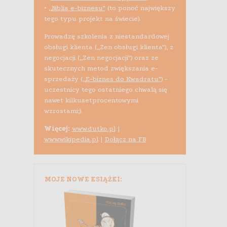
•
„Biblia e-biznesu”
(to ponoć największy
tego typu projekt na świecie).
Prowadzę szkolenia z niestandardowej
obsługi klienta („Zen obsługi klienta”), z
negocjacji („Zen negocjacji”) oraz ze
skutecznych metod zwiększania e-
sprzedaży (
„E-biznes do Kwadratu”
) -
uczestnicy tego ostatniego chwalą się
nawet kilkusetprocentowymi
wzrostami;).
Więcej:
www.dutko.pl
|
www.wikipedia.pl
|
Dołącz na FB
MOJE NOWE KSIĄŻKI: