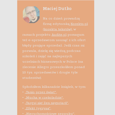
Maciej Dutko
Na co dzień prowadzę
firmę edytorską
Korekto.pl
(korekta tekstów)
, w
ramach projektu
Audite.pl
pomagam
też e-sprzedawcom usunąć z ich ofert
błędy psujące sprzedaż. Jeśli czas mi
pozwala, dzielę się wiedzą podczas
szkoleń i zajęć na najlepszych
uczelniach biznesowych w Polsce (na
zlecenie Allegro przeszkoliłem ponad
10 tys. sprzedawców i drugie tyle
studentów).
Spłodziłem kilkanaście książek, w tym:
•
„Tanio przez świat”
,
•
„Mucha w czekoladzie”
,
•
„Targuj się! Zen negocjacji”
,
•
„Efekt tygrysa”
,
•
„Nieruchomościowe seppuku”
,