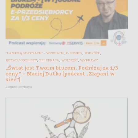
,
,
,
"LAMPKĄ PO OCZACH" - WYWIADY
E-BIZNES
PODRÓŻE
,
,
,
ROZWÓJ OSOBISTY
TELEPRACA
WOLNOŚĆ
WYPRAWY
„Świat jest Twoim biurem. Podróżuj za 1/3
ceny” – Maciej Dutko [podcast „Złapani w
sieć”]
2 minut czytania