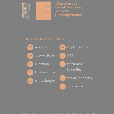
„Tanio przez
świat” – nowa
książka
[Przedsprzedaż]
POPULARNE KATEGORIE
Allegro
etyka biznesu
107
94
copywriting
NLP
60
29
e-biznes
personal
268
9
branding
konkurencja
97
rozwój osobisty
26
e-marketing
170
telepraca
11
EVOLU.PL (WCZEŚNIEJ: AKADEMIAINTERNETU.PL) © 2010-2026