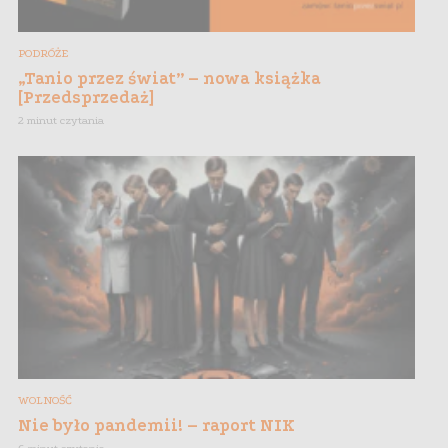
PODRÓŻE
„Tanio przez świat” – nowa książka
[Przedsprzedaż]
2 minut czytania
WOLNOŚĆ
Nie było pandemii! – raport NIK