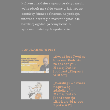
którym znajdziesz sporo praktycznych
wskazówek na takie tematy, jak: rozwój
osobisty, biznes i finanse, negocjacje,
internet, strategie marketingowe, ale i
bardziej ogólne przemyślenia o
sprawach istotnych społecznie.
POPULARNE WPISY
„Świat jest Twoim
biurem. Podróżuj
za 1/3 ceny” –
Maciej Dutko
[podcast „Złapani
w sieć”]
„E-usługi – biznes
naprawdę
zda[o]lny” –
Maciej Dutko
[konferencja
„Biblia e-biznesu.
Epoka AI”]