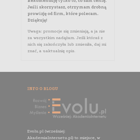
Rekomenduję tylko to, co sam cenię.
Jeśli skorzystasz, otrzymam drobną
prowizję od firm, które polecam.
Dziękuję!
Uwaga: promocje się zmieniają, a ja nie
za wszystkim nadążam. Jeśli któraś z
nich się zakończyła lub zmieniła, daj mi
znać, a uaktualnię opis.
INFO O BLOGU
Evolu.pl (wcześniej:
AkademiaInternetu.pl) to miejsce, w