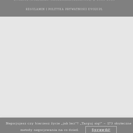
REGULAMIN I POLITYKA PRYWATNOŚCI EVOLU.PL
WYKONANIE
STRONY INTERNETOWEJ: AGENCJA INTERAKTYWNA MEDIA
YOU NEED
Negocjujesz czy bierzesz życie „jak leci”? „Targuj się!” – 173 skuteczne
metody negocjowania na co dzień
Sprawdź!