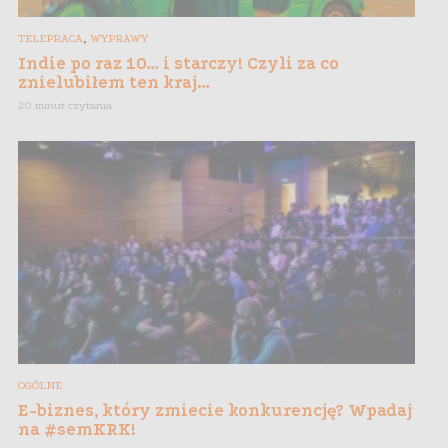
,
TELEPRACA
WYPRAWY
Indie po raz 10… i starczy! Czyli za co
znielubiłem ten kraj…
20 minut czytania
OGÓLNE
E-biznes, który zmiecie konkurencję? Wpadaj
na #semKRK!