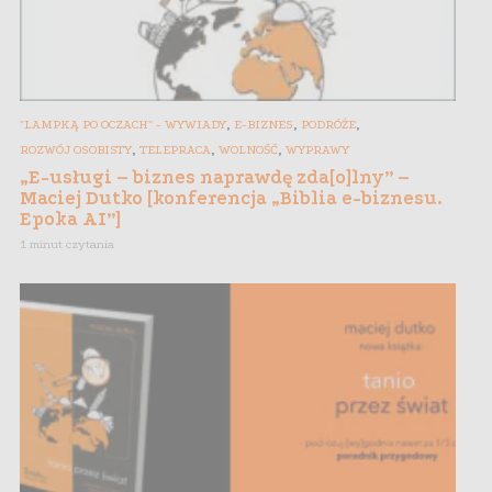
,
,
,
"LAMPKĄ PO OCZACH" - WYWIADY
E-BIZNES
PODRÓŻE
,
,
,
ROZWÓJ OSOBISTY
TELEPRACA
WOLNOŚĆ
WYPRAWY
„E-usługi – biznes naprawdę zda[o]lny” –
Maciej Dutko [konferencja „Biblia e-biznesu.
Epoka AI”]
1 minut czytania